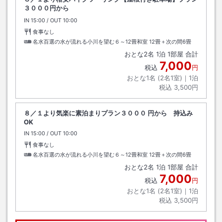
３０００円から
IN
チェックイン
15:00
/ OUT
チェックアウト
10:00
食事なし
名水百選の水が流れる小川を望む６～12畳和室
12畳＋次の間6畳
おとな
2
名
1
泊
1
部屋 合計
7,000
税込
円
おとな1名 (
2
名1室)｜
1
泊
税込
3,500円
８／１より気楽に素泊まりプラン３０００ 円から 持込み
OK
IN
チェックイン
15:00
/ OUT
チェックアウト
10:00
食事なし
名水百選の水が流れる小川を望む６～12畳和室
12畳＋次の間6畳
おとな
2
名
1
泊
1
部屋 合計
7,000
税込
円
おとな1名 (
2
名1室)｜
1
泊
税込
3,500円