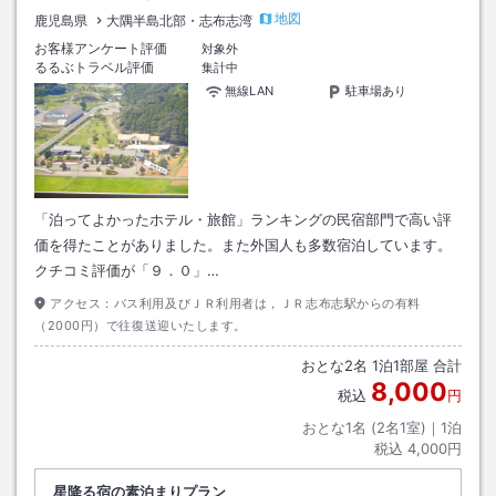
地図
鹿児島県
大隅半島北部・志布志湾
お客様アンケート評価
対象外
るるぶトラベル評価
集計中
無線LAN
駐車場あり
「泊ってよかったホテル・旅館」ランキングの民宿部門で高い評
価を得たことがありました。また外国人も多数宿泊しています。
クチコミ評価が「９．０」…
アクセス：
バス利用及びＪＲ利用者は，ＪＲ志布志駅からの有料
（2000円）で往復送迎いたします。
おとな
2
名
1
泊
1
部屋 合計
8,000
税込
円
おとな1名 (
2
名1室)｜
1
泊
税込
4,000円
星降る宿の素泊まりプラン