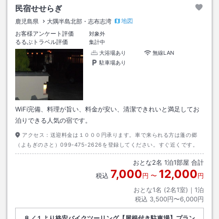
民宿せせらぎ
地図
鹿児島県
大隅半島北部・志布志湾
お客様アンケート評価
対象外
るるぶトラベル評価
集計中
大浴場あり
無線LAN
駐車場あり
WiFi完備、料理が旨い、料金が安い、清潔できれいと満足してお
泊りできる人気の宿です。
アクセス：
送迎料金は１０００円承ります。車で来られる方は蓬の郷
（よもぎのさと）099-475-2626を登録してください。すぐ近くです。
おとな
2
名
1
泊
1
部屋 合計
7,000
12,000
税込
円
〜
円
おとな1名 (
2
名1室)｜
1
泊
税込
3,500円〜6,000円
８／１より格安バイクツーリング【屋根付き駐車場】プラン