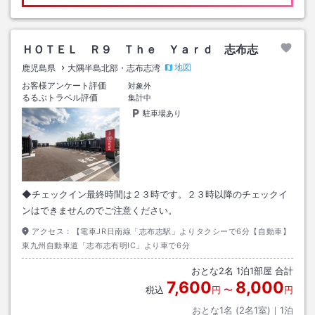
ＨＯＴＥＬ Ｒ９ Ｔｈｅ Ｙａｒｄ 志布志
地図
鹿児島県
大隅半島北部・志布志湾
お客様アンケート評価
対象外
るるぶトラベル評価
集計中
駐車場あり
◆チェックイン最終時間は２３時です。２３時以降のチェックイ
ンはできませんのでご注意ください。
アクセス：
【電車JR日南線「志布志駅」よりタクシーで6分【自動車】
東九州自動車道「志布志有明IC」より車で6分
おとな
2
名
1
泊
1
部屋 合計
7,600
8,000
税込
円
〜
円
おとな1名 (
2
名1室)｜
1
泊