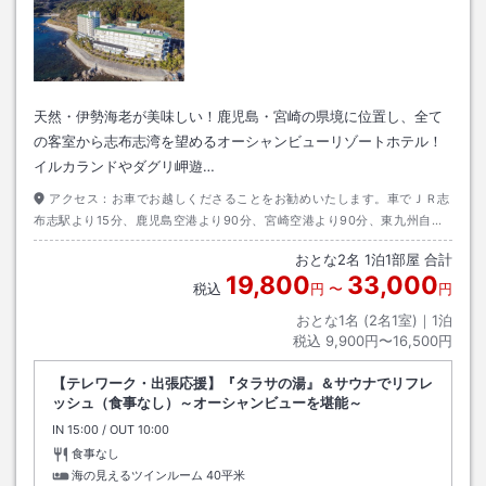
天然・伊勢海老が美味しい！鹿児島・宮崎の県境に位置し、全て
の客室から志布志湾を望めるオーシャンビューリゾートホテル！
イルカランドやダグリ岬遊…
アクセス：
お車でお越しくださることをお勧めいたします。車でＪＲ志
布志駅より15分、鹿児島空港より90分、宮崎空港より90分、東九州自動
車道・志布志ICより15分
おとな
2
名
1
泊
1
部屋 合計
19,800
33,000
税込
円
〜
円
おとな1名 (
2
名1室)｜
1
泊
税込
9,900円〜16,500円
【テレワーク・出張応援】『タラサの湯』＆サウナでリフレ
ッシュ（食事なし）～オーシャンビューを堪能～
IN
チェックイン
15:00
/ OUT
チェックアウト
10:00
食事なし
海の見えるツインルーム
40平米