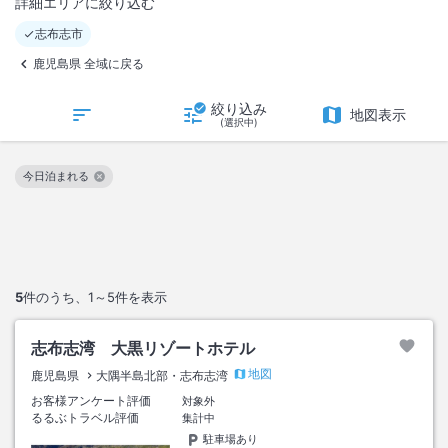
詳細エリアに絞り込む
志布志市
鹿児島県 全域に戻る
絞り込み
地図表示
(選択中)
今日泊まれる
この絞り込み条件を解除
5
件のうち、
1～5
件を表示
志布志湾 大黒リゾートホテル
地図
鹿児島県
大隅半島北部・志布志湾
お客様アンケート評価
対象外
るるぶトラベル評価
集計中
駐車場あり