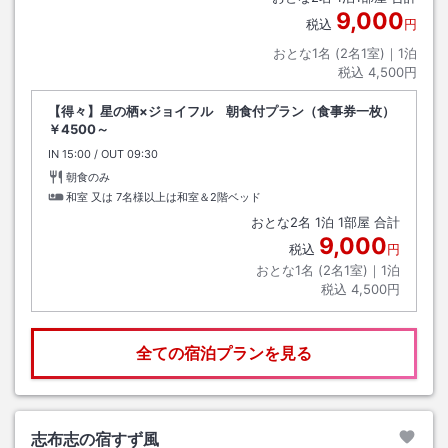
9,000
税込
円
おとな1名 (
2
名1室)｜
1
泊
税込
4,500円
【得々】星の栖×ジョイフル 朝食付プラン（食事券一枚）
￥4500～
IN
チェックイン
15:00
/ OUT
チェックアウト
09:30
朝食のみ
和室 又は 7名様以上は和室＆2階ベッド
おとな
2
名
1
泊
1
部屋 合計
9,000
税込
円
おとな1名 (
2
名1室)｜
1
泊
税込
4,500円
全ての宿泊プランを見る
志布志の宿すず風