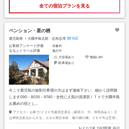
全ての宿泊プランを見る
ペンション・星の栖
地図
鹿児島県
大隅半島北部・志布志湾
お客様アンケート評価
対象外
るるぶトラベル評価
集計中
大浴場あり
無線LAN
駐車場あり
今こそ鹿児島の旅割引希望の方はまず連絡下さい、細かく説明致
します090－8035－9740・女性に人気の清潔宿！ＴＶで大隅半島
お薦めの宿とし…
アクセス：
お車で/２２０号菱田交差点（菱田小、中、有明高あり）又
は押切交差点から入る。カネカ西日本前、蓬の郷の隣。２６９号は芝用交
差点から。志布志駅または志布志港からは送迎致します（要予約）。
おとな
2
名
1
泊
1
部屋 合計