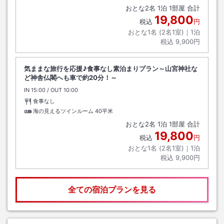
おとな
2
名
1
泊
1
部屋 合計
19,800
税込
円
おとな1名 (
2
名1室)｜
1
泊
税込
9,900円
気ままな旅行を応援♪食事なし素泊まりプラン～山宮神社な
ど神舎仏閣へも車で約20分！～
IN
チェックイン
15:00
/ OUT
チェックアウト
10:00
食事なし
海の見えるツインルーム
40平米
おとな
2
名
1
泊
1
部屋 合計
19,800
税込
円
おとな1名 (
2
名1室)｜
1
泊
税込
9,900円
全ての宿泊プランを見る