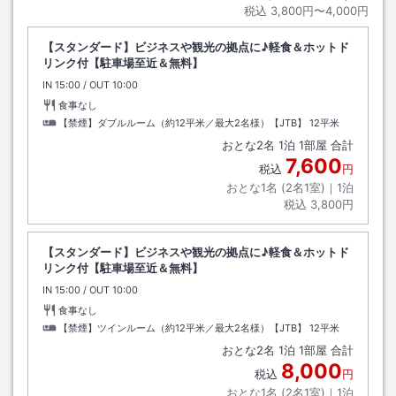
税込
3,800円〜4,000円
【スタンダード】ビジネスや観光の拠点に♪軽食＆ホットド
リンク付【駐車場至近＆無料】
IN
チェックイン
15:00
/ OUT
チェックアウト
10:00
食事なし
【禁煙】ダブルルーム（約12平米／最大2名様）【JTB】
12平米
おとな
2
名
1
泊
1
部屋 合計
7,600
税込
円
おとな1名 (
2
名1室)｜
1
泊
税込
3,800円
【スタンダード】ビジネスや観光の拠点に♪軽食＆ホットド
リンク付【駐車場至近＆無料】
IN
チェックイン
15:00
/ OUT
チェックアウト
10:00
食事なし
【禁煙】ツインルーム（約12平米／最大2名様）【JTB】
12平米
おとな
2
名
1
泊
1
部屋 合計
8,000
税込
円
おとな1名 (
2
名1室)｜
1
泊