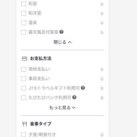
和室
0
和洋室
0
温泉
0
露天風呂付客室
0
閉じる
お支払方法
現地支払い
0
事前支払い
0
JTBトラベルギフト利用可
0
たびたびバンク利用可
0
もっと見る
食事タイプ
夕食/朝食付き
0