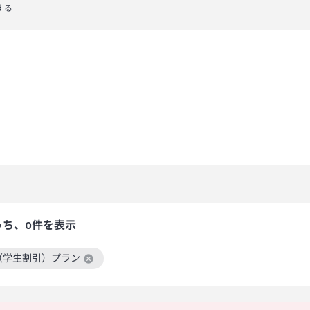
する
うち、0件を表示
（学生割引）プラン
絞り込み条件を解除