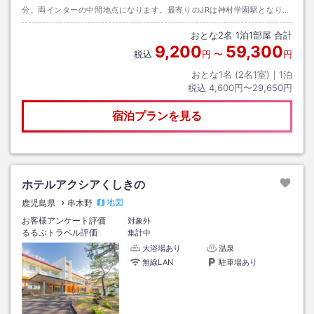
分。両インターの中間地点になります。最寄りのJRは神村学園駅となりま
す。
おとな
2
名
1
泊
1
部屋 合計
9,200
59,300
税込
円
〜
円
おとな1名 (
2
名1室)｜
1
泊
税込
4,600円〜29,650円
宿泊プランを見る
ホテルアクシアくしきの
地図
鹿児島県
串木野
お客様アンケート評価
対象外
るるぶトラベル評価
集計中
大浴場あり
温泉
無線LAN
駐車場あり