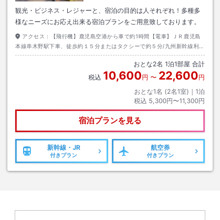
観光・ビジネス・レジャーと、宿泊の目的は人それぞれ！多種多
様なニーズにお応え出来る宿泊プランをご用意致しております。
アクセス：
【飛行機】鹿児島空港から車で約1時間【電車】ＪＲ鹿児島
本線串木野駅下車、徒歩約１５分またはタクシーで約５分/九州新幹線利用
の場合、川内駅にて乗り換え【お車】南九州自動車道串木野Ｉ．Ｃより国
おとな
2
名
1
泊
1
部屋 合計
道３号線へ
10,600
22,600
税込
円
〜
円
おとな1名 (
2
名1室)｜
1
泊
税込
5,300円〜11,300円
宿泊プランを見る
新幹線・JR
航空券
付きプラン
付きプラン