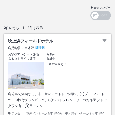
料金カレンダー
2
件のうち、
1～2
件を表示
吹上浜フィールドホテル
地図
鹿児島県
串木野
お客様アンケート評価
対象外
るるぶトラベル評価
集計中
駐車場あり
鹿児島で満喫する、非日常のアウトドア体験?。①プライベート
のBBQ棟付グランピング、②ペットフレンドリーのお部屋 ／ドッ
グラン有、③屋上テン…
アクセス：
市来インターから車で10分、串木野インターからも車で10