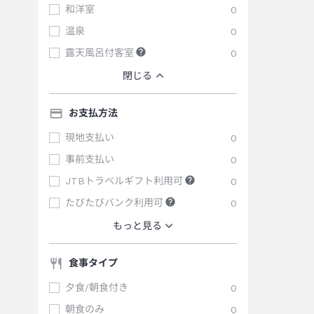
和洋室
0
温泉
0
露天風呂付客室
0
閉じる
お支払方法
現地支払い
0
事前支払い
0
JTBトラベルギフト利用可
0
たびたびバンク利用可
0
もっと見る
食事タイプ
夕食/朝食付き
0
朝食のみ
0