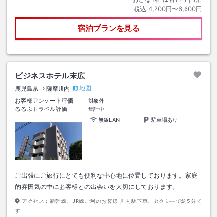
税込
4,200円〜6,600円
宿泊プランを見る
ビジネスホテル末広
地図
鹿児島県
薩摩川内
お客様アンケート評価
対象外
るるぶトラベル評価
集計中
無線LAN
駐車場あり
ご出張にご旅行にとても便利な中心地に位置しております。家庭
的雰囲気の中にお客様との出会いを大切にしております。
アクセス：
新幹線、JR線ご利のお客様 川内駅下車、タクシーで約5分で
す