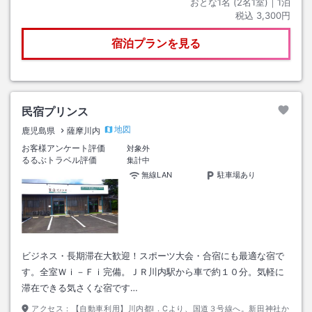
おとな1名 (
2
名1室)｜
1
泊
税込
3,300円
宿泊プランを見る
民宿プリンス
地図
鹿児島県
薩摩川内
お客様アンケート評価
対象外
るるぶトラベル評価
集計中
無線LAN
駐車場あり
ビジネス・長期滞在大歓迎！スポーツ大会・合宿にも最適な宿で
す。全室Ｗｉ－Ｆｉ完備。ＪＲ川内駅から車で約１０分。気軽に
滞在できる気さくな宿です…
アクセス：
【自動車利用】川内都I．Cより、国道３号線へ。新田神社か