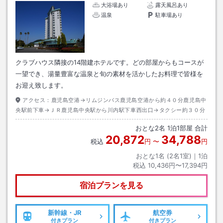
大浴場あり
露天風呂あり
温泉
駐車場あり
クラブハウス隣接の14階建ホテルです。どの部屋からもコースが
一望でき、湯量豊富な温泉と旬の素材を活かしたお料理で皆様を
お迎え致します。
アクセス：
鹿児島空港→リムジンバス鹿児島空港から約４０分鹿児島中
央駅前下車→ＪＲ鹿児島中央駅から川内駅下車西出口→タクシー約３０分
おとな
2
名
1
泊
1
部屋 合計
20,872
34,788
税込
円
〜
円
おとな1名 (
2
名1室)｜
1
泊
税込
10,436円〜17,394円
宿泊プランを見る
新幹線・JR
航空券
付きプラン
付きプラン