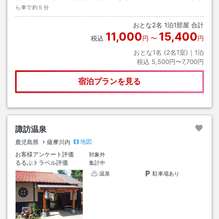
ら車で約５分
おとな
2
名
1
泊
1
部屋 合計
11,000
15,400
税込
円
〜
円
おとな1名 (
2
名1室)｜
1
泊
税込
5,500円〜7,700円
宿泊プランを見る
諏訪温泉
地図
鹿児島県
薩摩川内
お客様アンケート評価
対象外
るるぶトラベル評価
集計中
温泉
駐車場あり