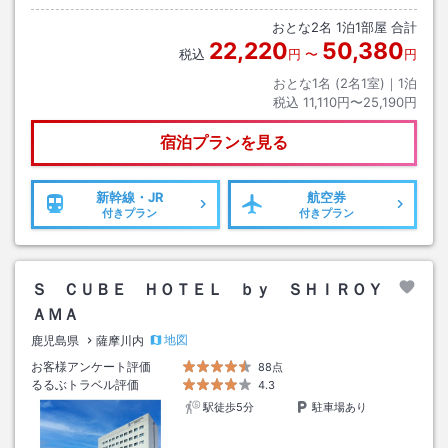
徒歩約１５分またはタクシー約３分
おとな
2
名
1
泊
1
部屋 合計
22,220
50,380
税込
円
〜
円
おとな1名 (
2
名1室)｜
1
泊
税込
11,110円〜25,190円
宿泊プランを見る
新幹線・JR
航空券
付きプラン
付きプラン
Ｓ ＣＵＢＥ ＨＯＴＥＬ ｂｙ ＳＨＩＲＯＹ
ＡＭＡ
地図
鹿児島県
薩摩川内
お客様アンケート評価
88点
るるぶトラベル評価
4.3
駅徒歩5分
駐車場あり