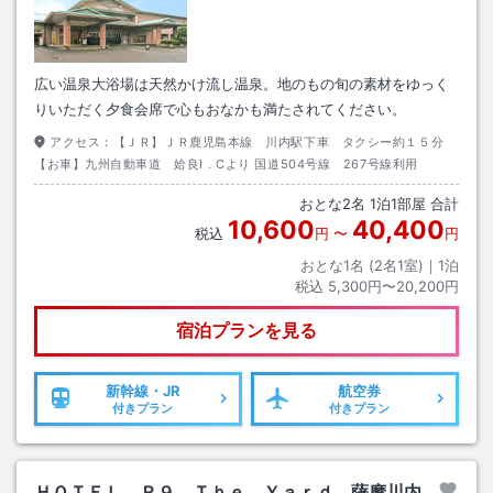
広い温泉大浴場は天然かけ流し温泉。地のもの旬の素材をゆっく
りいただく夕食会席で心もおなかも満たされてください。
アクセス：
【ＪＲ】ＪＲ鹿児島本線 川内駅下車 タクシー約１５分
【お車】九州自動車道 姶良I．Cより 国道504号線 267号線利用
おとな
2
名
1
泊
1
部屋 合計
10,600
40,400
税込
円
〜
円
おとな1名 (
2
名1室)｜
1
泊
税込
5,300円〜20,200円
宿泊プランを見る
新幹線・JR
航空券
付きプラン
付きプラン
ＨＯＴＥＬ Ｒ９ Ｔｈｅ Ｙａｒｄ 薩摩川内