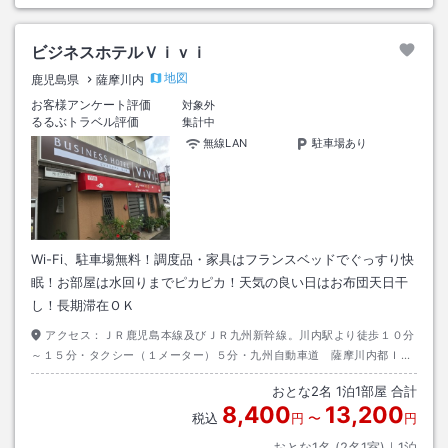
ビジネスホテルＶｉｖｉ
地図
鹿児島県
薩摩川内
お客様アンケート評価
対象外
るるぶトラベル評価
集計中
無線LAN
駐車場あり
Wi-Fi、駐車場無料！調度品・家具はフランスベッドでぐっすり快
眠！お部屋は水回りまでピカピカ！天気の良い日はお布団天日干
し！長期滞在ＯＫ
アクセス：
ＪＲ鹿児島本線及びＪＲ九州新幹線。川内駅より徒歩１０分
～１５分・タクシー（１メーター）５分・九州自動車道 薩摩川内都ＩＣ
より国道３号線を川内市街方面へ１０分 鹿児島銀行川内支店（裏側）及
おとな
2
名
1
泊
1
部屋 合計
び太平橋近く
8,400
13,200
税込
円
〜
円
おとな1名 (
2
名1室)｜
1
泊