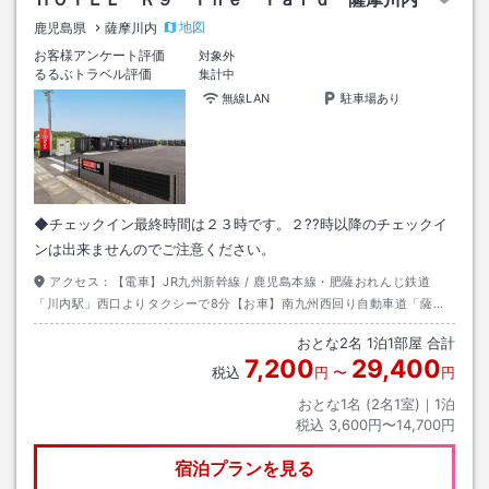
地図
鹿児島県
薩摩川内
お客様アンケート評価
対象外
るるぶトラベル評価
集計中
無線LAN
駐車場あり
◆チェックイン最終時間は２３時です。２??時以降のチェックイ
ンは出来ませんのでご注意ください。
アクセス：
【電車】JR九州新幹線 / 鹿児島本線・肥薩おれんじ鉄道
「川内駅」西口よりタクシーで8分【お車】南九州西回り自動車道「薩摩
川内高江IC」より車で2分
おとな
2
名
1
泊
1
部屋 合計
7,200
29,400
税込
円
〜
円
おとな1名 (
2
名1室)｜
1
泊
税込
3,600円〜14,700円
宿泊プランを見る