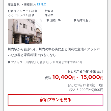
地図
鹿児島県
薩摩川内
お客様アンケート評価
対象外
るるぶトラベル評価
集計中
無線LAN
駐車場あり
川内駅から徒歩5分、川内の中心街にある便利な立地♪ アットホー
ムな接客と家庭料理でおもてなし
アクセス：
川内駅より徒歩7分／川内港まで車で約20分
おとな
2
名
1
泊
1
部屋 合計
10,400
15,000
税込
円
〜
円
おとな1名 (
2
名1室)｜
1
泊
税込
5,200円〜7,500円
宿泊プランを見る