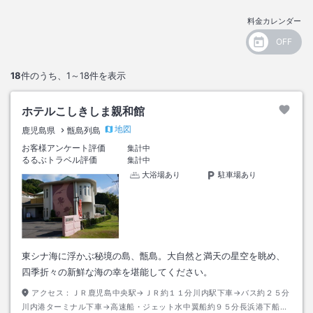
料金カレンダー
18
件のうち、
1～18
件を表示
ホテルこしきしま親和館
地図
鹿児島県
甑島列島
お客様アンケート評価
集計中
るるぶトラベル評価
集計中
大浴場あり
駐車場あり
東シナ海に浮かぶ秘境の島、甑島。大自然と満天の星空を眺め、
四季折々の新鮮な海の幸を堪能してください。
アクセス：
ＪＲ鹿児島中央駅→ＪＲ約１１分川内駅下車→バス約２５分
川内港ターミナル下車→高速船・ジェット水中翼船約９５分長浜港下船→