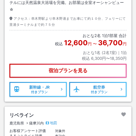
テルには天然温泉大浴場を完備。お部屋は全室オーシャンビュー
☆
アクセス：
串木野駅より串木野港までお車にて約１０分、フェリーにて
里港ターミナルまで約７５分
おとな
2
名
1
泊
1
部屋 合計
12,600
36,700
税込
円
〜
円
おとな1名 (
2
名1室)｜
1
泊
税込
6,300円〜18,350円
宿泊プランを見る
新幹線・JR
航空券
付きプラン
付きプラン
リベライン
地図
鹿児島県
薩摩川内
お客様アンケート評価
対象外
るるぶトラベル評価