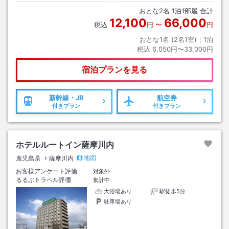
おとな
2
名
1
泊
1
部屋 合計
12,100
66,000
税込
円
〜
円
おとな1名 (
2
名1室)｜
1
泊
税込
6,050円〜33,000円
宿泊プランを見る
新幹線・JR
航空券
付きプラン
付きプラン
ホテルルートイン薩摩川内
地図
鹿児島県
薩摩川内
お客様アンケート評価
対象外
るるぶトラベル評価
集計中
大浴場あり
駅徒歩5分
駐車場あり