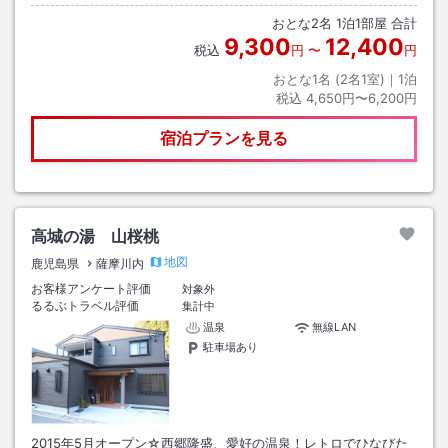
おとな
2
名
1
泊
1
部屋 合計
9,300
12,400
税込
円
〜
円
おとな1名 (
2
名1室)｜
1
泊
税込
4,650円〜6,200円
宿泊プランを見る
高城の湯 山桜桃
地図
鹿児島県
薩摩川内
お客様アンケート評価
対象外
るるぶトラベル評価
集計中
温泉
無線LAN
駐車場あり
2015年5月オープン☆西郷隆盛、愛好の温泉！レトロでひなびた