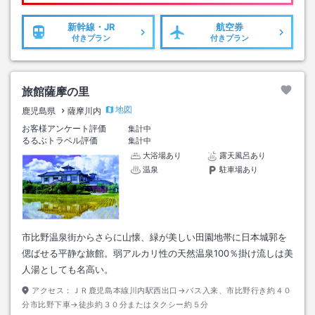
新幹線・JR
航空券
付きプラン
付きプラン
旅館薩摩の里
地図
鹿児島県
薩摩川内
お客様アンケート評価
集計中
るるぶトラベル評価
集計中
大浴場あり
露天風呂あり
温泉
駐車場あり
市比野温泉街からさらに山懐、緑が美しい田園地帯に日本城郭を
偲ばせる平静な旅館。弱アルカリ性の天然温泉100％掛け流しは美
人湯としても名高い。
アクセス：
ＪＲ鹿児島本線川内駅西出口→バス入来、市比野行き約４０
分市比野下車→徒歩約３０分またはタクシー約５分