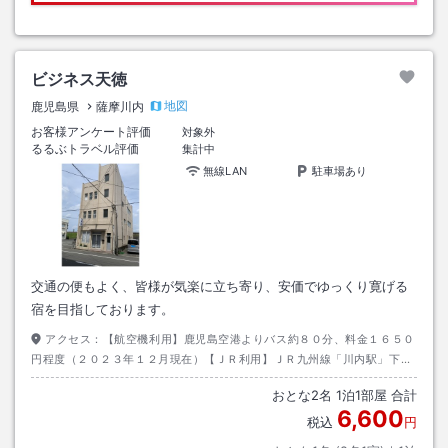
ビジネス天徳
地図
鹿児島県
薩摩川内
お客様アンケート評価
対象外
るるぶトラベル評価
集計中
無線LAN
駐車場あり
交通の便もよく、皆様が気楽に立ち寄り、安価でゆっくり寛げる
宿を目指しております。
アクセス：
【航空機利用】鹿児島空港よりバス約８０分、料金１６５０
円程度（２０２３年１２月現在）【ＪＲ利用】ＪＲ九州線「川内駅」下
車、徒歩約２５分、タクシー約５分、料金８００円程度（２０２３年１２
おとな
2
名
1
泊
1
部屋 合計
月現在）
6,600
税込
円