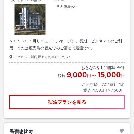
集計中
駐車場あり
２０１６年４月リニューアルオープン。長期、ビジネスでのご利
用、または鹿児島の観光でのご宿泊に最適です。
アクセス：
川内駅よりお車にて約５分
おとな
2
名
1
泊
1
部屋 合計
9,000
15,000
税込
円
〜
円
おとな1名 (
2
名1室)｜
1
泊
税込
4,500円〜7,500円
宿泊プランを見る
民宿恵比寿