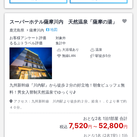
スーパーホテル薩摩川内 天然温泉「薩摩の湯」
地図
鹿児島県
薩摩川内
お客様アンケート評価
対象外
るるぶトラベル評価
集計中
大浴場あり
温泉
無線LAN
駅徒歩5分
九州新幹線『川内駅』から徒歩２分の好立地！朝食ビュッフェ無
料！男女入替制天然温泉でゆっくり♪
アクセス：
九州新幹線 川内駅より徒歩約２分。姶良Ｉ．Ｃより車で約
４０分。
おとな
2
名
1
泊
1
部屋 合計
7,520
52,800
税込
円
〜
円
おとな1名 (
2
名1室)｜
1
泊