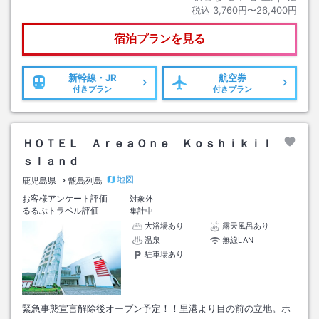
税込
3,760円〜26,400円
宿泊プランを見る
新幹線・JR
航空券
付きプラン
付きプラン
ＨＯＴＥＬ ＡｒｅａＯｎｅ ＫｏｓｈｉｋｉＩ
ｓｌａｎｄ
地図
鹿児島県
甑島列島
お客様アンケート評価
対象外
るるぶトラベル評価
集計中
大浴場あり
露天風呂あり
温泉
無線LAN
駐車場あり
緊急事態宣言解除後オープン予定！！里港より目の前の立地。ホ