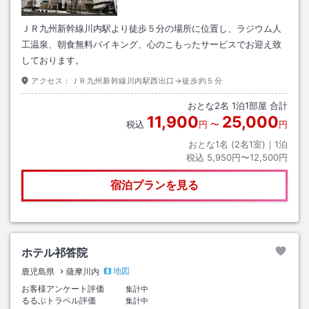
ＪＲ九州新幹線川内駅より徒歩５分の場所に位置し、ラジウム人
工温泉、朝食無料バイキング、心のこもったサービスでお迎え致
しております。
アクセス：
ＪＲ九州新幹線川内駅西出口→徒歩約５分
おとな
2
名
1
泊
1
部屋 合計
11,900
25,000
税込
円
〜
円
おとな1名 (
2
名1室)｜
1
泊
税込
5,950円〜12,500円
宿泊プランを見る
ホテル祁答院
地図
鹿児島県
薩摩川内
お客様アンケート評価
集計中
るるぶトラベル評価
集計中