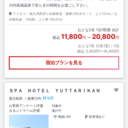
川内高城温泉で安らぎの時間をお過ごし下さい。
アクセス：
南九州西回り自動車道「薩摩川内水引ＩＣ」より12km／九
州新幹線「川内駅」より車で約20分
おとな
2
名
1
泊
1
部屋 合計
11,800
20,800
税込
円
〜
円
おとな1名 (
2
名1室)｜
1
泊
税込
5,900円〜10,400円
宿泊プランを見る
ＳＰＡ ＨＯＴＥＬ ＹＵＴＴＡＲＩＫＡＮ
地図
鹿児島県
薩摩川内
お客様アンケート評価
対象外
るるぶトラベル評価
集計中
無線LAN
駐車場あり