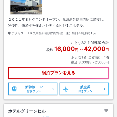
２０２１年８月グランドオープン。九州新幹線川内駅に隣接し、
利便性、快適性を備えたシティ＆ビジネスホテル。
アクセス：
ＪＲ九州新幹線川内駅平佐（東）出口→徒歩約１分
おとな
2
名
1
泊
1
部屋 合計
16,000
42,000
税込
円
〜
円
おとな1名 (
2
名1室)｜
1
泊
税込
8,000円〜21,000円
宿泊プランを見る
新幹線・JR
航空券
付きプラン
付きプラン
ホテルグリーンヒル