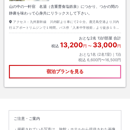
山の中の一軒宿 名湯（含重曹食塩鉄泉）につかり、つかの間の
静粛を味わって心身共にリラックスして下さい。
アクセス：
九州新幹線 川内駅より車にて2０分。鹿児島空港より川内
行エアポートリムジンで１時間。バス停「入来中学校前」より徒歩１５
分。
おとな
2
名
1
泊
1
部屋 合計
13,200
33,000
税込
円
〜
円
おとな1名 (
2
名1室)｜
1
泊
税込
6,600円〜16,500円
宿泊プランを見る
ご注意・ご案内
掲載されている写真は、旅館・ホテルから提供された画像