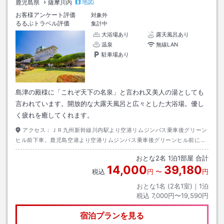
地図
鹿児島県
薩摩川内
お客様アンケート評価
対象外
るるぶトラベル評価
集計中
大浴場あり
露天風呂あり
温泉
無線LAN
駐車場あり
島津の殿様に「これぞ天下の名泉」と言われ又美人の湯としても
言われています。開放的な大露天風呂と広々とした大浴場。優し
く疲れを癒してくれます。
アクセス：
ＪＲ九州新幹線川内駅より空港リムジンバス乗車後グリーン
ヒル前下車。鹿児島空港より空港リムジンバス乗車後グリーンヒル前にて
下車。
おとな
2
名
1
泊
1
部屋 合計
14,000
39,180
税込
円
〜
円
おとな1名 (
2
名1室)｜
1
泊
税込
7,000円〜19,590円
宿泊プランを見る