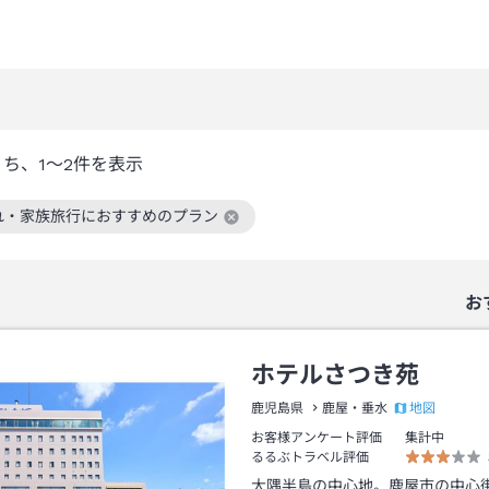
うち、
1～2
件を表示
れ・家族旅行におすすめのプラン
絞り込み条件を解除
お
ホテルさつき苑
地図
鹿児島県
鹿屋・垂水
お客様アンケート評価
集計中
るるぶトラベル評価
大隅半島の中心地。鹿屋市の中心