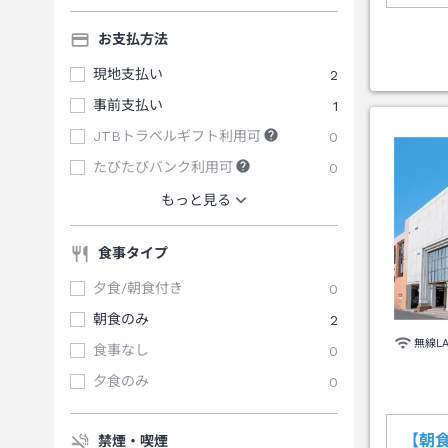
お支払方法
現地支払い
2
事前支払い
1
JTBトラベルギフト利用可
0
たびたびバンク利用可
0
もっと見る
食事タイプ
夕食/朝食付き
0
朝食のみ
2
無線L
食事なし
0
夕食のみ
0
【朝
禁煙・喫煙