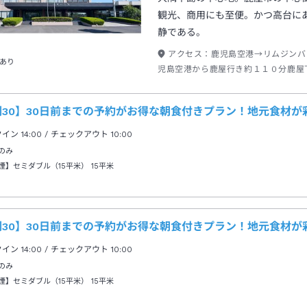
観光、商用にも至便。かつ高台に
静である。
アクセス：
鹿児島空港→リムジンバ
あり
児島空港から鹿屋行き約１１０分鹿屋
約２０分またはタクシー約５分
割30】30日前までの予約がお得な朝食付きプラン！地元食材
クイン
14:00
/ チェックアウト
10:00
のみ
煙】セミダブル（15平米）
15平米
割30】30日前までの予約がお得な朝食付きプラン！地元食材
クイン
14:00
/ チェックアウト
10:00
のみ
煙】セミダブル（15平米）
15平米