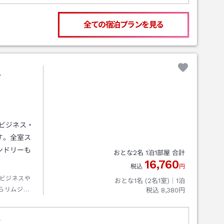
全ての宿泊プランを見る
ル
ビジネス・
す。全室ス
ンドリーも
おとな
2
名
1
泊
1
部屋 合計
16,760
税込
円
ビジネスや
おとな1名 (
2
名1室)｜
1
泊
らリムジン
税込
8,380円
交通センタ
自動車道「笠
ト
備で安心で