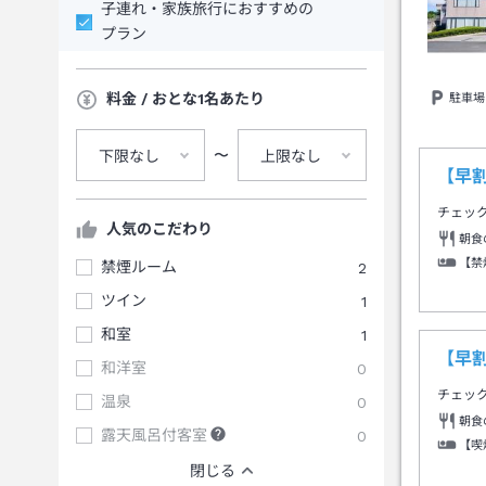
子連れ・家族旅行におすすめの
プラン
料金 / おとな1名あたり
駐車場
〜
下限なし
上限なし
【早
チェッ
人気のこだわり
朝食
【禁
禁煙ルーム
2
ツイン
1
和室
1
【早
和洋室
0
チェッ
温泉
0
朝食
露天風呂付客室
0
【喫
閉じる