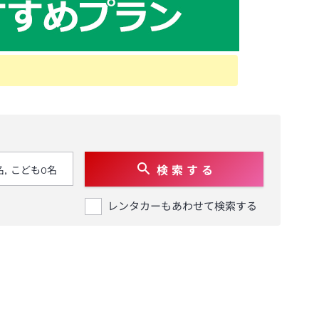
検 索 す る
レンタカーもあわせて検索する