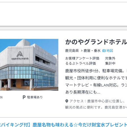
かのやグランドホテ
地図
鹿児島県
鹿屋・垂水
お客様アンケート評価
対象外
るるぶトラベル評価
集計中
鹿屋市役所徒歩1分、駐車場完備。
観光・団体利用に便利なホテルで
マートテレビ・有線LAN対応。ラ
あり長期滞在にも…
AN
駐車場あり
アクセス：
鹿屋市中心部に位置し、
観光の拠点に便利です。鹿児島空港か
バスで約1時間40分、バス停「かのや
ー」下車徒歩約5分。お車では東九州
食バイキング付】鹿屋名物も味わえる☆今だけ財宝水プレゼン
之原IC」より約10分、無料駐車場完