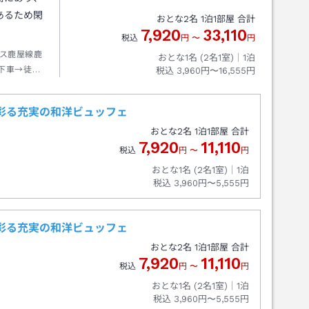
あるため閑
おとな
2
名
1
泊
1
部屋 合計
7,920
33,110
税込
円
〜
円
ス鹿屋線鹿
おとな1名 (
2
名1室)｜
1
泊
下車→徒歩
税込
3,960円〜16,555円
が彩る充実の和洋ビュッフェ
おとな
2
名
1
泊
1
部屋 合計
7,920
11,110
税込
円
〜
円
おとな1名 (
2
名1室)｜
1
泊
税込
3,960円〜5,555円
が彩る充実の和洋ビュッフェ
おとな
2
名
1
泊
1
部屋 合計
7,920
11,110
税込
円
〜
円
おとな1名 (
2
名1室)｜
1
泊
税込
3,960円〜5,555円