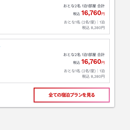
おとな
2
名
1
泊
1
部屋 合計
16,760
税込
円
おとな1名 (
2
名1室)｜
1
泊
税込
8,380円
ト
おとな
2
名
1
泊
1
部屋 合計
16,760
税込
円
おとな1名 (
2
名1室)｜
1
泊
税込
8,380円
全ての宿泊プランを見る