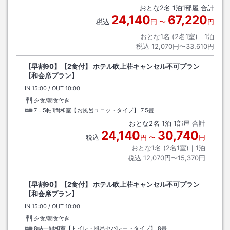
おとな
2
名
1
泊
1
部屋 合計
24,140
67,220
税込
円
〜
円
おとな1名 (
2
名1室)｜
1
泊
税込
12,070円〜33,610円
【早割90】【2食付】 ホテル吹上荘キャンセル不可プラン
【和会席プラン】
IN
チェックイン
15:00
/ OUT
チェックアウト
10:00
夕食/朝食付き
7．5帖1間和室【お風呂ユニットタイプ】
7.5畳
おとな
2
名
1
泊
1
部屋 合計
24,140
30,740
税込
円
〜
円
おとな1名 (
2
名1室)｜
1
泊
税込
12,070円〜15,370円
【早割90】【2食付】 ホテル吹上荘キャンセル不可プラン
【和会席プラン】
IN
チェックイン
15:00
/ OUT
チェックアウト
10:00
夕食/朝食付き
8帖一間和室【トイレ・風呂セパレートタイプ】
8畳