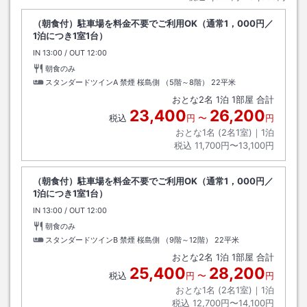
（朝食付）駐車場を料金不要でご利用OK（通常1，000円／
1泊につき1室1台）
IN
チェックイン
13:00
/ OUT
チェックアウト
12:00
朝食のみ
スタンダードツインA 禁煙 桜島側 （5階～8階）
22平米
おとな
2
名
1
泊
1
部屋 合計
23,400
26,200
税込
円
〜
円
おとな1名 (
2
名1室)｜
1
泊
税込
11,700円〜13,100円
（朝食付）駐車場を料金不要でご利用OK（通常1，000円／
1泊につき1室1台）
IN
チェックイン
13:00
/ OUT
チェックアウト
12:00
朝食のみ
スタンダードツインB 禁煙 桜島側 （9階～12階）
22平米
おとな
2
名
1
泊
1
部屋 合計
25,400
28,200
税込
円
〜
円
おとな1名 (
2
名1室)｜
1
泊
税込
12,700円〜14,100円