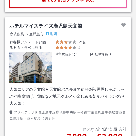
ホテルマイステイズ鹿児島天文館
地図
鹿児島県
鹿児島市
お客様アンケート評価
73点
るるぶトラベル評価
4
駅徒歩5分
駐車場あり
人気エリアの天文館★天文館バス停まで徒歩3分/黒豚しゃぶしゃ
ぶや薩摩揚げ、鶏飯など地元グルメが楽しめる朝食バイキングが
大人気！
アクセス：
ＪＲ鹿児島本線鹿児島中央駅～私鉄市電鹿児島中央駅乗車高
見馬場駅下車～徒歩（約３分）
おとな
2
名
1
泊
1
部屋 合計