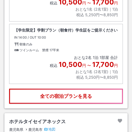
10,500
17,700
税込
円
〜
円
おとな1名 (
2
名1室)｜
1
泊
税込
5,250円〜8,850円
【学生限定】学割プラン（朝食付）学生証をご提示ください
IN
チェックイン
14:00
/ OUT
チェックアウト
10:00
朝食のみ
ツインルーム 禁煙
17平米
おとな
2
名
1
泊
1
部屋 合計
10,500
17,700
税込
円
〜
円
おとな1名 (
2
名1室)｜
1
泊
税込
5,250円〜8,850円
全ての宿泊プランを見る
ホテルタイセイアネックス
地図
鹿児島県
鹿児島市