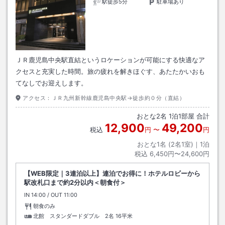
駅徒歩5分
駐車場あり
ＪＲ鹿児島中央駅直結というロケーションが可能にする快適なア
クセスと充実した時間。旅の疲れを解きほぐす、あたたかいおも
てなしでお迎えします。
アクセス：
ＪＲ九州新幹線鹿児島中央駅→徒歩約０分（直結）
おとな
2
名
1
泊
1
部屋 合計
12,900
49,200
税込
円
〜
円
おとな1名 (
2
名1室)｜
1
泊
税込
6,450円〜24,600円
【WEB限定｜3連泊以上】連泊でお得に！ホテルロビーから
駅改札口まで約2分以内＜朝食付＞
IN
チェックイン
14:00
/ OUT
チェックアウト
11:00
朝食のみ
北館 スタンダードダブル 2名
16平米