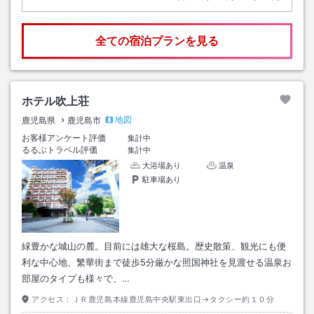
全ての宿泊プランを見る
ホテル吹上荘
地図
鹿児島県
鹿児島市
お客様アンケート評価
集計中
るるぶトラベル評価
集計中
大浴場あり
温泉
駐車場あり
緑豊かな城山の麓。目前には雄大な桜島。歴史散策、観光にも便
利な中心地、繁華街まで徒歩5分厳かな照国神社を見渡せる温泉お
部屋のタイプも様々で、…
アクセス：
ＪＲ鹿児島本線鹿児島中央駅東出口→タクシー約１０分