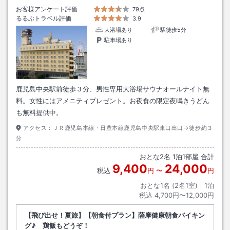
お客様アンケート評価
79点
るるぶトラベル評価
3.9
大浴場あり
駅徒歩5分
駐車場あり
鹿児島中央駅前徒歩３分、男性専用大浴場サウナオールナイト無
料。女性にはアメニティプレゼント。お夜食の限定夜鳴きうどん
も無料提供中。
アクセス：
ＪＲ鹿児島本線・日豊本線鹿児島中央駅東口出口→徒歩約３
分
おとな
2
名
1
泊
1
部屋 合計
9,400
24,000
税込
円
〜
円
おとな1名 (
2
名1室)｜
1
泊
税込
4,700円〜12,000円
【飛び出せ！夏旅】【朝食付プラン】薩摩健康朝食バイキン
グ♪ 鶏飯もどうぞ！