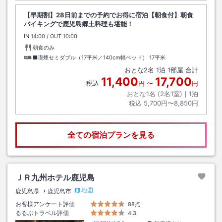
【早期割】28日前までの予約でお得に宿泊【朝食付】朝食
バイキングで鹿児島郷土料理も堪能！
IN
チェックイン
14:00
/ OUT
チェックアウト
10:00
朝食のみ
■喫煙セミダブル（17平米／140cm幅ベッド）
17平米
おとな
2
名
1
泊
1
部屋 合計
11,400
17,700
税込
円
〜
円
おとな1名 (
2
名1室)｜
1
泊
税込
5,700円〜8,850円
全ての宿泊プランを見る
ＪＲ九州ホテル鹿児島
地図
鹿児島県
鹿児島市
お客様アンケート評価
88点
るるぶトラベル評価
4.3