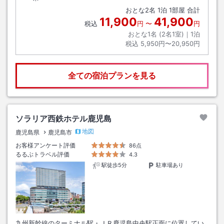
おとな
2
名
1
泊
1
部屋 合計
11,900
41,900
税込
円
〜
円
おとな1名 (
2
名1室)｜
1
泊
税込
5,950円〜20,950円
全ての宿泊プランを見る
ソラリア西鉄ホテル鹿児島
地図
鹿児島県
鹿児島市
お客様アンケート評価
86点
るるぶトラベル評価
4.3
駅徒歩5分
駐車場あり
九州新幹線のターミナル駅・ＪＲ鹿児島中央駅正面に位置してい