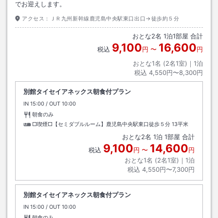
でお迎えします。
アクセス：
ＪＲ九州新幹線鹿児島中央駅東口出口→徒歩約５分
おとな
2
名
1
泊
1
部屋 合計
9,100
16,600
税込
円
〜
円
おとな1名 (
2
名1室)｜
1
泊
税込
4,550円〜8,300円
別館タイセイアネックス朝食付プラン
IN
チェックイン
15:00
/ OUT
チェックアウト
10:00
朝食のみ
□喫煙□【セミダブルルーム】鹿児島中央駅東口徒歩５分
13平米
おとな
2
名
1
泊
1
部屋 合計
9,100
14,600
税込
円
〜
円
おとな1名 (
2
名1室)｜
1
泊
税込
4,550円〜7,300円
別館タイセイアネックス朝食付プラン
IN
チェックイン
15:00
/ OUT
チェックアウト
10:00
朝食のみ