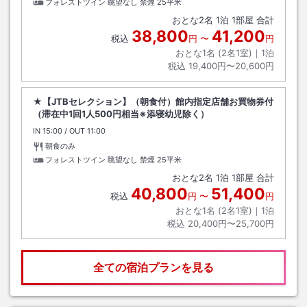
フォレストツイン 眺望なし 禁煙
25平米
おとな
2
名
1
泊
1
部屋 合計
38,800
41,200
税込
円
〜
円
おとな1名 (
2
名1室)｜
1
泊
税込
19,400円〜20,600円
★【JTBセレクション】（朝食付）館内指定店舗お買物券付
（滞在中1回1人500円相当※添寝幼児除く）
IN
チェックイン
15:00
/ OUT
チェックアウト
11:00
朝食のみ
フォレストツイン 眺望なし 禁煙
25平米
おとな
2
名
1
泊
1
部屋 合計
40,800
51,400
税込
円
〜
円
おとな1名 (
2
名1室)｜
1
泊
税込
20,400円〜25,700円
全ての宿泊プランを見る