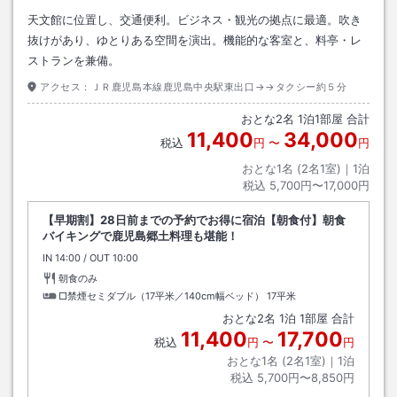
天文館に位置し、交通便利。ビジネス・観光の拠点に最適。吹き
抜けがあり、ゆとりある空間を演出。機能的な客室と、料亭・レ
ストランを兼備。
アクセス：
ＪＲ鹿児島本線鹿児島中央駅東出口→→タクシー約５分
おとな
2
名
1
泊
1
部屋 合計
11,400
34,000
税込
円
〜
円
おとな1名 (
2
名1室)｜
1
泊
税込
5,700円〜17,000円
【早期割】28日前までの予約でお得に宿泊【朝食付】朝食
バイキングで鹿児島郷土料理も堪能！
IN
チェックイン
14:00
/ OUT
チェックアウト
10:00
朝食のみ
□禁煙セミダブル（17平米／140cm幅ベッド）
17平米
おとな
2
名
1
泊
1
部屋 合計
11,400
17,700
税込
円
〜
円
おとな1名 (
2
名1室)｜
1
泊
税込
5,700円〜8,850円