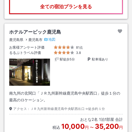
全ての宿泊プランを見る
ホテルアービック鹿児島
地図
鹿児島県
鹿児島市
お客様アンケート評価
81点
るるぶトラベル評価
3.8
駅徒歩5分
駐車場あり
南九州の玄関口「ＪＲ九州新幹線鹿児島中央駅西口」徒歩１分の
最高のロケーション。
アクセス：
ＪＲ九州新幹線鹿児島中央駅西出口→徒歩約１分
おとな
2
名
1
泊
1
部屋 合計
10,000
35,200
税込
円
〜
円