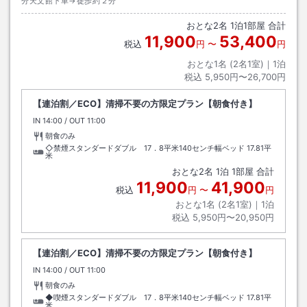
分天文館下車→徒歩約２分
おとな
2
名
1
泊
1
部屋 合計
11,900
53,400
税込
円
〜
円
おとな1名 (
2
名1室)｜
1
泊
税込
5,950円〜26,700円
【連泊割／ECO】清掃不要の方限定プラン【朝食付き】
IN
チェックイン
14:00
/ OUT
チェックアウト
11:00
朝食のみ
◇禁煙スタンダードダブル 17．8平米140センチ幅ベッド
17.81平
米
おとな
2
名
1
泊
1
部屋 合計
11,900
41,900
税込
円
〜
円
おとな1名 (
2
名1室)｜
1
泊
税込
5,950円〜20,950円
【連泊割／ECO】清掃不要の方限定プラン【朝食付き】
IN
チェックイン
14:00
/ OUT
チェックアウト
11:00
朝食のみ
◆喫煙スタンダードダブル 17．8平米140センチ幅ベッド
17.81平
米