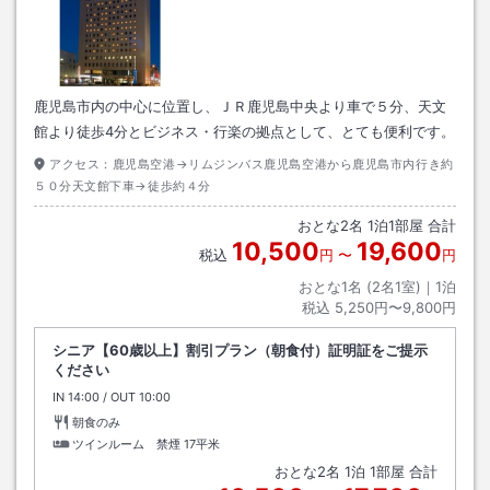
鹿児島市内の中心に位置し、ＪＲ鹿児島中央より車で５分、天文
館より徒歩4分とビジネス・行楽の拠点として、とても便利です。
アクセス：
鹿児島空港→リムジンバス鹿児島空港から鹿児島市内行き約
５０分天文館下車→徒歩約４分
おとな
2
名
1
泊
1
部屋 合計
10,500
19,600
税込
円
〜
円
おとな1名 (
2
名1室)｜
1
泊
税込
5,250円〜9,800円
シニア【60歳以上】割引プラン（朝食付）証明証をご提示
ください
IN
チェックイン
14:00
/ OUT
チェックアウト
10:00
朝食のみ
ツインルーム 禁煙
17平米
おとな
2
名
1
泊
1
部屋 合計