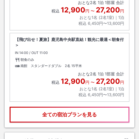
おとな
2
名
1
泊
1
部屋 合計
12,900
27,200
税込
円
〜
円
おとな1名 (
2
名1室)｜
1
泊
税込
6,450円〜13,600円
【飛び出せ！夏旅】鹿児島中央駅直結！観光に最適＜朝食付
＞
IN
チェックイン
14:00
/ OUT
チェックアウト
11:00
朝食のみ
南館 スタンダードダブル 2名
15平米
おとな
2
名
1
泊
1
部屋 合計
12,900
27,200
税込
円
〜
円
おとな1名 (
2
名1室)｜
1
泊
税込
6,450円〜13,600円
全ての宿泊プランを見る