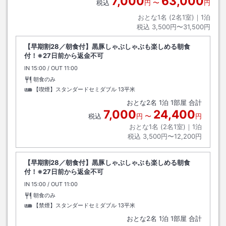
7,000
63,000
税込
円
〜
円
おとな1名 (
2
名1室)｜
1
泊
税込
3,500円〜31,500円
【早期割28／朝食付】黒豚しゃぶしゃぶも楽しめる朝食
付！※27日前から返金不可
IN
チェックイン
15:00
/ OUT
チェックアウト
11:00
朝食のみ
【喫煙】スタンダードセミダブル
13平米
おとな
2
名
1
泊
1
部屋 合計
7,000
24,400
税込
円
〜
円
おとな1名 (
2
名1室)｜
1
泊
税込
3,500円〜12,200円
【早期割28／朝食付】黒豚しゃぶしゃぶも楽しめる朝食
付！※27日前から返金不可
IN
チェックイン
15:00
/ OUT
チェックアウト
11:00
朝食のみ
【禁煙】スタンダードセミダブル
13平米
おとな
2
名
1
泊
1
部屋 合計