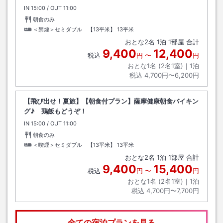
IN
チェックイン
15:00
/ OUT
チェックアウト
11:00
朝食のみ
＜禁煙＞セミダブル 【13平米】
13平米
おとな
2
名
1
泊
1
部屋 合計
9,400
12,400
税込
円
〜
円
おとな1名 (
2
名1室)｜
1
泊
税込
4,700円〜6,200円
【飛び出せ！夏旅】【朝食付プラン】薩摩健康朝食バイキン
グ♪ 鶏飯もどうぞ！
IN
チェックイン
15:00
/ OUT
チェックアウト
11:00
朝食のみ
＜喫煙＞セミダブル 【13平米】
13平米
おとな
2
名
1
泊
1
部屋 合計
9,400
15,400
税込
円
〜
円
おとな1名 (
2
名1室)｜
1
泊
税込
4,700円〜7,700円
全ての宿泊プランを見る