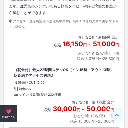
ます。鹿児島のシンボルである桜島をロビーや錦江湾側の客室か
ら望むことができます。
アクセス：
鹿児島空港→鹿児島中央駅行き約４０分鹿児島中央駅前下車
→７階直結
おとな
2
名
1
泊
1
部屋 合計
16,150
51,000
税込
円
〜
円
おとな1名 (
2
名1室)｜
1
泊
税込
8,075円〜25,500円
（朝食付）最大22時間ステイOK（イン15時・アウト13時）
駅直結でアクセス抜群♪
IN
チェックイン
15:00
/ OUT
チェックアウト
13:00
朝食のみ
ツイン(桜島側) 禁煙
23.4平米
おとな
2
名
1
泊
1
部屋 合計
30,000
50,000
税込
円
〜
円
おとな1名 (
2
名1室)｜
1
泊
ペー
お気に入り
税込
15,000円〜25,000円