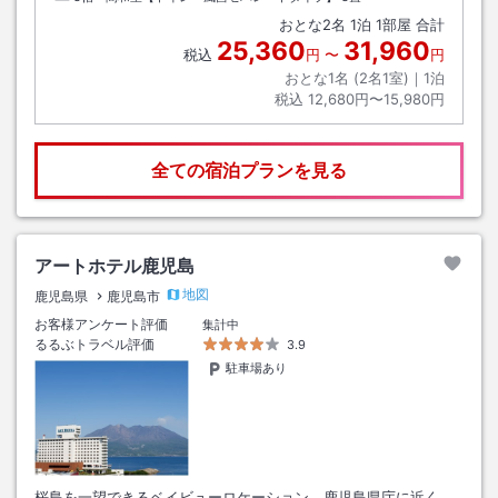
おとな
2
名
1
泊
1
部屋 合計
25,360
31,960
税込
円
〜
円
おとな1名 (
2
名1室)｜
1
泊
税込
12,680円〜15,980円
全ての宿泊プランを見る
アートホテル鹿児島
地図
鹿児島県
鹿児島市
お客様アンケート評価
集計中
るるぶトラベル評価
3.9
駐車場あり
桜島を一望できるベイビューロケーション 鹿児島県庁に近く、