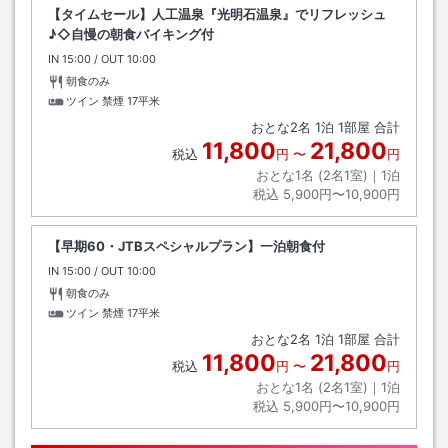
【タイムセール】人工温泉『光明石温泉』でリフレッシュ
♪◇自慢の朝食バイキング付
IN
チェックイン
15:00
/ OUT
チェックアウト
10:00
朝食のみ
ツイン 禁煙
17平米
おとな
2
名
1
泊
1
部屋 合計
11,800
21,800
税込
円
〜
円
おとな1名 (
2
名1室)｜
1
泊
税込
5,900円〜10,900円
【早期60・JTBスペシャルプラン】一泊朝食付
IN
チェックイン
15:00
/ OUT
チェックアウト
10:00
朝食のみ
ツイン 禁煙
17平米
おとな
2
名
1
泊
1
部屋 合計
11,800
21,800
税込
円
〜
円
おとな1名 (
2
名1室)｜
1
泊
税込
5,900円〜10,900円