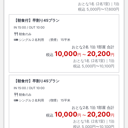
おとな1名 (
2
名1室)｜
1
泊
税込
5,000円〜17,600円
【朝食付】早割り45プラン
IN
チェックイン
15:00
/ OUT
チェックアウト
10:00
朝食のみ
シングル２名利用 （禁煙）
15平米
おとな
2
名
1
泊
1
部屋 合計
10,000
20,200
税込
円
〜
円
おとな1名 (
2
名1室)｜
1
泊
税込
5,000円〜10,100円
【朝食付】早割り45プラン
IN
チェックイン
15:00
/ OUT
チェックアウト
10:00
朝食のみ
シングル２名利用 （喫煙）
15平米
おとな
2
名
1
泊
1
部屋 合計
10,000
20,200
税込
円
〜
円
おとな1名 (
2
名1室)｜
1
泊
税込
5,000円〜10,100円