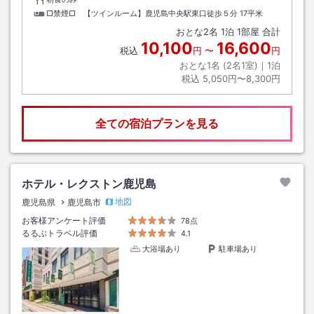
□禁煙□ 【ツインルーム】鹿児島中央駅東口徒歩５分
17平米
おとな
2
名
1
泊
1
部屋 合計
10,100
16,600
税込
円
〜
円
おとな1名 (
2
名1室)｜
1
泊
税込
5,050円〜8,300円
全ての宿泊プランを見る
ホテル・レクストン鹿児島
地図
鹿児島県
鹿児島市
お客様アンケート評価
78点
るるぶトラベル評価
4.1
大浴場あり
駐車場あり