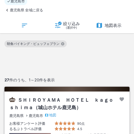
鹿児島市
鹿児島県 全域に戻る
絞り込み
地図表示
(選択中)
朝食バイキング・ビュッフェプラン
この絞り込み条件を解除
27
件のうち、
1～20
件を表示
ＳＨＩＲＯＹＡＭＡ ＨＯＴＥＬ ｋａｇｏ
ｓｈｉｍａ（城山ホテル鹿児島）
地図
鹿児島県
鹿児島市
お客様アンケート評価
90点
るるぶトラベル評価
4.5