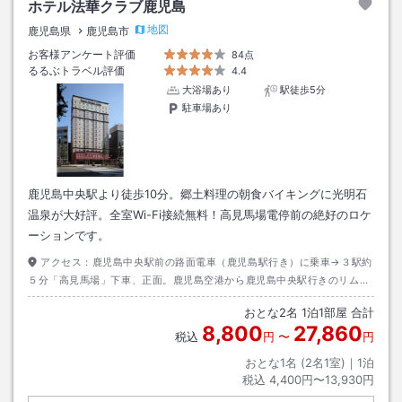
ホテル法華クラブ鹿児島
地図
鹿児島県
鹿児島市
お客様アンケート評価
84点
るるぶトラベル評価
4.4
大浴場あり
駅徒歩5分
駐車場あり
鹿児島中央駅より徒歩10分。郷土料理の朝食バイキングに光明石
温泉が大好評。全室Wi-Fi接続無料！高見馬場電停前の絶好のロケ
ーションです。
アクセス：
鹿児島中央駅前の路面電車（鹿児島駅行き）に乗車→３駅約
５分「高見馬場」下車、正面。鹿児島空港から鹿児島中央駅行きのリムジ
ンバスに乗車（約５０分）→天文館で下車。鹿児島中央駅方面に線路沿い
おとな
2
名
1
泊
1
部屋 合計
を歩いて徒歩５分、左手側。
8,800
27,860
税込
円
〜
円
おとな1名 (
2
名1室)｜
1
泊
税込
4,400円〜13,930円