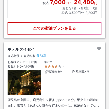
7,000
24,400
税込
円
〜
円
おとな1名 (
2
名1室)｜
1
泊
税込
3,500円〜12,200円
全ての宿泊プランを見る
ホテルタイセイ
地図
鹿児島県
鹿児島市
お客様アンケート評価
集計中
るるぶトラベル評価
4
駅徒歩5分
駐車場あり
鹿児島の玄関口、鹿児島中央駅より歩いて５分。甲突川の河畔に
面し、都市とは思えない静かな佇まいの中に、家庭的なもてなし