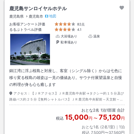
鹿児島サンロイヤルホテル
地図
鹿児島県
鹿児島市
お客様アンケート評価
82点
るるぶトラベル評価
4.1
大浴場あり
温泉
駐車場あり
錦江湾に浮ぶ桜島と対座し、客室（シングル除く）からは七色に
移り変る桜島の雄姿は一見の価値あり。サウナ付展望温泉と自慢
の料理が身も心も癒します
アクセス：
【ＪＲアクセス】ＪＲ鹿児島中央駅→タクシー約１５分及び
路線バス約２５分【無料シャトルバス】ＪＲ鹿児島中央駅前～天文館～ホ
テル間を定時運行【空港アクセス】鹿児島空港～与次郎１丁目（ホテル
おとな
2
名
1
泊
1
部屋 合計
前）約６６分
15,000
75,120
税込
円
〜
円
おとな1名 (
2
名1室)｜
1
泊
税込
7,500円〜37,560円