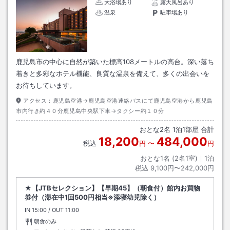
大浴場あり
露天風呂あり
温泉
駐車場あり
鹿児島市の中心に自然が築いた標高108メートルの高台。深い落ち
着きと多彩なホテル機能、良質な温泉を備えて、多くの出会いを
お待ちしています。
アクセス：
鹿児島空港→鹿児島空港連絡バスにて鹿児島空港から鹿児島
市内行き約４０分鹿児島中央駅下車→タクシー約１０分
おとな
2
名
1
泊
1
部屋 合計
18,200
484,000
税込
円
〜
円
おとな1名 (
2
名1室)｜
1
泊
税込
9,100円〜242,000円
★【JTBセレクション】【早期45】（朝食付）館内お買物
券付（滞在中1回500円相当※添寝幼児除く）
IN
チェックイン
15:00
/ OUT
チェックアウト
11:00
朝食のみ