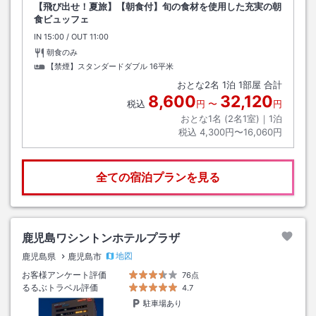
【飛び出せ！夏旅】【朝食付】旬の食材を使用した充実の朝
食ビュッフェ
IN
チェックイン
15:00
/ OUT
チェックアウト
11:00
朝食のみ
【禁煙】スタンダードダブル
16平米
おとな
2
名
1
泊
1
部屋 合計
8,600
32,120
税込
円
〜
円
おとな1名 (
2
名1室)｜
1
泊
税込
4,300円〜16,060円
全ての宿泊プランを見る
鹿児島ワシントンホテルプラザ
地図
鹿児島県
鹿児島市
お客様アンケート評価
76点
るるぶトラベル評価
4.7
駐車場あり