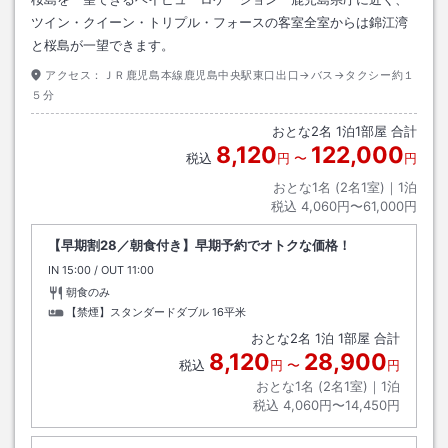
ツイン・クイーン・トリプル・フォースの客室全室からは錦江湾
と桜島が一望できます。
アクセス：
ＪＲ鹿児島本線鹿児島中央駅東口出口→バス→タクシー約１
５分
おとな
2
名
1
泊
1
部屋 合計
8,120
122,000
税込
円
〜
円
おとな1名 (
2
名1室)｜
1
泊
税込
4,060円〜61,000円
【早期割28／朝食付き】早期予約でオトクな価格！
IN
チェックイン
15:00
/ OUT
チェックアウト
11:00
朝食のみ
【禁煙】スタンダードダブル
16平米
おとな
2
名
1
泊
1
部屋 合計
8,120
28,900
税込
円
〜
円
おとな1名 (
2
名1室)｜
1
泊
税込
4,060円〜14,450円