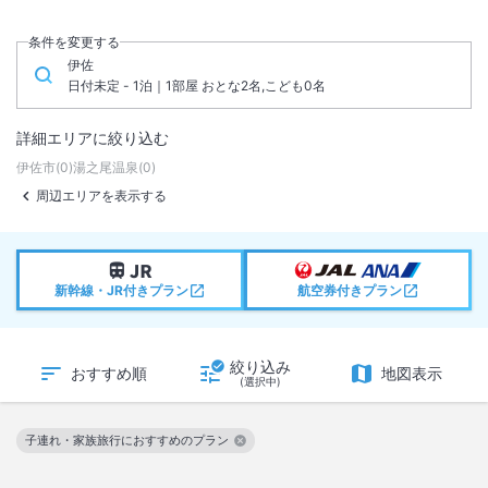
条件を変更する
伊佐
日付未定 - 1泊｜1部屋 おとな2名,こども0名
詳細エリアに絞り込む
伊佐市
(
0
)
湯之尾温泉
(
0
)
周辺エリアを表示する
新幹線・JR付きプラン
航空券付きプラン
絞り込み
おすすめ順
地図表示
(選択中)
子連れ・家族旅行におすすめのプラン
この絞り込み条件を解除