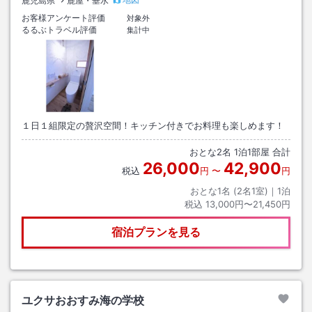
鹿児島県
鹿屋・垂水
お客様アンケート評価
対象外
るるぶトラベル評価
集計中
１日１組限定の贅沢空間！キッチン付きでお料理も楽しめます！
おとな
2
名
1
泊
1
部屋 合計
26,000
42,900
税込
円
〜
円
おとな1名 (
2
名1室)｜
1
泊
税込
13,000円〜21,450円
宿泊プランを見る
ユクサおおすみ海の学校