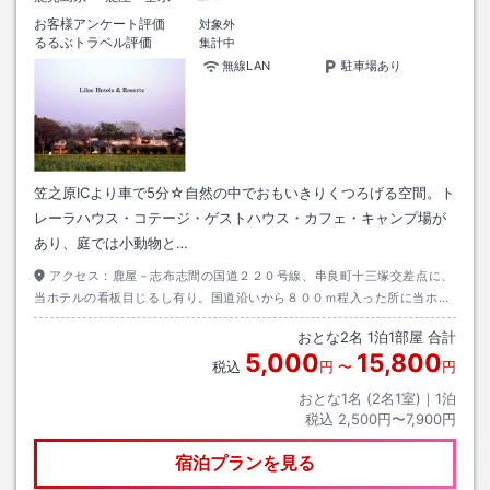
お客様アンケート評価
対象外
るるぶトラベル評価
集計中
無線LAN
駐車場あり
笠之原ICより車で5分☆自然の中でおもいきりくつろげる空間。ト
レーラハウス・コテージ・ゲストハウス・カフェ・キャンプ場が
あり、庭では小動物と…
アクセス：
鹿屋－志布志間の国道２２０号線、串良町十三塚交差点に、
当ホテルの看板目じるし有り。国道沿いから８００ｍ程入った所に当ホテ
ルがあります。バスの場合は、十三塚バス停留所で下車。ご不明な点はお
おとな
2
名
1
泊
1
部屋 合計
気軽にＴＥＬ！
5,000
15,800
税込
円
〜
円
おとな1名 (
2
名1室)｜
1
泊
税込
2,500円〜7,900円
宿泊プランを見る