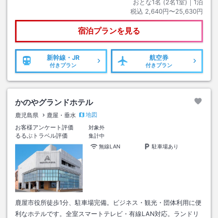
おとな1名 (
2
名1室)｜
1
泊
税込
2,640円〜25,630円
宿泊プランを見る
新幹線・JR
航空券
付きプラン
付きプラン
かのやグランドホテル
地図
鹿児島県
鹿屋・垂水
お客様アンケート評価
対象外
るるぶトラベル評価
集計中
無線LAN
駐車場あり
鹿屋市役所徒歩1分、駐車場完備。ビジネス・観光・団体利用に便
利なホテルです。全室スマートテレビ・有線LAN対応。ランドリ