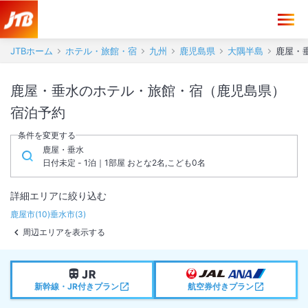
JTBホーム
ホテル・旅館・宿
九州
鹿児島県
大隅半島
鹿屋・
鹿屋・垂水のホテル・旅館・宿（鹿児島県）
宿泊予約
条件を変更する
鹿屋・垂水
日付未定 - 1泊｜1部屋 おとな2名,こども0名
詳細エリアに絞り込む
鹿屋市
(
10
)
垂水市
(
3
)
周辺エリアを表示する
新幹線・JR付きプラン
航空券付きプラン