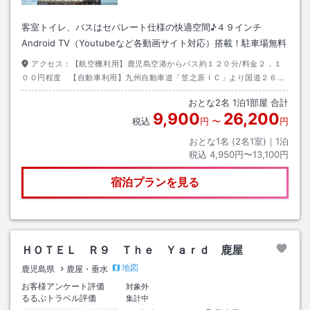
客室トイレ、バスはセパレート仕様の快適空間♪４９インチ
Android TV（Youtubeなど各動画サイト対応）搭載！駐車場無料
アクセス：
【航空機利用】鹿児島空港からバス約１２０分/料金２，１
００円程度 【自動車利用】九州自動車道「笠之原ＩＣ」より国道２６９
号線へ
おとな
2
名
1
泊
1
部屋 合計
9,900
26,200
税込
円
〜
円
おとな1名 (
2
名1室)｜
1
泊
税込
4,950円〜13,100円
宿泊プランを見る
ＨＯＴＥＬ Ｒ９ Ｔｈｅ Ｙａｒｄ 鹿屋
地図
鹿児島県
鹿屋・垂水
お客様アンケート評価
対象外
るるぶトラベル評価
集計中