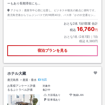
ーもあり長期滞在にも…
アクセス：
鹿屋市中心部に位置し、ビジネスや観光の拠点に便利です。
鹿児島空港からリムジンバスで約1時間40分、バス停「かのや交通センタ
ー」下車徒歩約5分。お車では東九州自動車道「笠之原IC」より約10分、
おとな
2
名
1
泊
1
部屋 合計
無料駐車場完備で安心です。
16,760
税込
円
おとな1名 (
2
名1室)｜
1
泊
税込
8,380円
宿泊プランを見る
ホテル大藏
地図
鹿児島県
鹿屋・垂水
お客様アンケート評価
対象外
るるぶトラベル評価
集計中
大浴場あり
無線LAN
駐車場あり