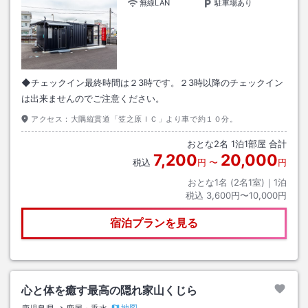
無線LAN
駐車場あり
◆チェックイン最終時間は２3時です。２3時以降のチェックイン
は出来ませんのでご注意ください。
アクセス：
大隅縦貫道「笠之原ＩＣ」より車で約１０分。
おとな
2
名
1
泊
1
部屋 合計
7,200
20,000
税込
円
〜
円
おとな1名 (
2
名1室)｜
1
泊
税込
3,600円〜10,000円
宿泊プランを見る
心と体を癒す最高の隠れ家山くじら
地図