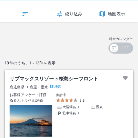
絞り込み
地図表示
料金カレンダー
13
件のうち、
1～13
件を表示
リブマックスリゾート桜島シーフロント
地図
鹿児島県
鹿屋・垂水
お客様アンケート評価
集計中
るるぶトラベル評価
3.8
大浴場あり
温泉
駐車場あり