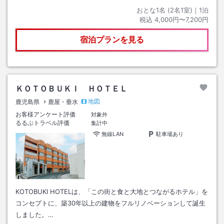
おとな1名 (
2
名1室)｜
1
泊
税込
4,000円〜7,200円
宿泊プランを見る
ＫＯＴＯＢＵＫＩ ＨＯＴＥＬ
地図
鹿児島県
鹿屋・垂水
お客様アンケート評価
対象外
るるぶトラベル評価
集計中
無線LAN
駐車場あり
KOTOBUKI HOTELは、「この街と食と大地とつながるホテル」を
コンセプトに、築30年以上の建物をフルリノベーションして誕生
しました。…