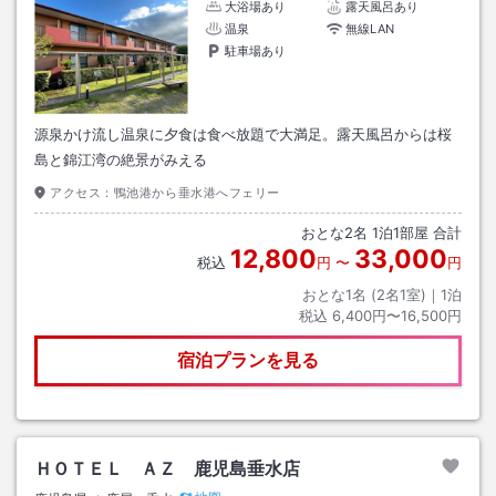
大浴場あり
露天風呂あり
温泉
無線LAN
駐車場あり
源泉かけ流し温泉に夕食は食べ放題で大満足。露天風呂からは桜
島と錦江湾の絶景がみえる
アクセス：
鴨池港から垂水港へフェリー
おとな
2
名
1
泊
1
部屋 合計
12,800
33,000
税込
円
〜
円
おとな1名 (
2
名1室)｜
1
泊
税込
6,400円〜16,500円
宿泊プランを見る
ＨＯＴＥＬ ＡＺ 鹿児島垂水店