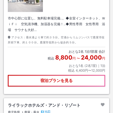
市中心部に位置し、無料駐車場完備..。◆全室インターネット、Ｗ
ｉＦｉ 空気清浄機、加湿器を完備！..◆男性専用 女性専用 浴
場 サウナも大好…
アクセス：
垂水港より車で約３５分。空港からリムジンバスで鹿屋市役
所前下車、約１００分。鹿屋市役所から徒歩約５分。
おとな
2
名
1
泊
1
部屋 合計
8,800
24,000
税込
円
〜
円
おとな1名 (
2
名1室)｜
1
泊
税込
4,400円〜12,000円
宿泊プランを見る
ライラックホテルズ・アンド・リゾート
地図
鹿児島県
鹿屋・垂水