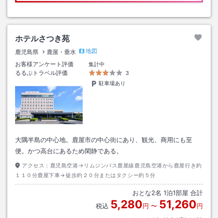
ホテルさつき苑
地図
鹿児島県
鹿屋・垂水
お客様アンケート評価
集計中
るるぶトラベル評価
3
駐車場あり
大隅半島の中心地。鹿屋市の中心街にあり、観光、商用にも至
便。かつ高台にあるため閑静である。
アクセス：
鹿児島空港→リムジンバス鹿屋線鹿児島空港から鹿屋行き約
１１０分鹿屋下車→徒歩約２０分またはタクシー約５分
おとな
2
名
1
泊
1
部屋 合計
5,280
51,260
税込
円
〜
円