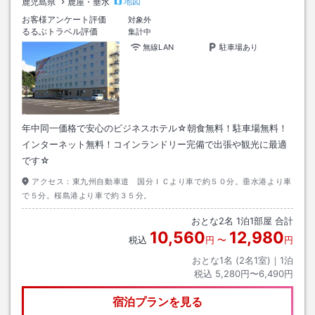
地図
鹿児島県
鹿屋・垂水
お客様アンケート評価
対象外
るるぶトラベル評価
集計中
無線LAN
駐車場あり
年中同一価格で安心のビジネスホテル☆朝食無料！駐車場無料！
インターネット無料！コインランドリー完備で出張や観光に最適
です☆
アクセス：
東九州自動車道 国分ＩＣより車で約５０分。垂水港より車
で５分。桜島港より車で約３５分。
おとな
2
名
1
泊
1
部屋 合計
10,560
12,980
税込
円
〜
円
おとな1名 (
2
名1室)｜
1
泊
税込
5,280円〜6,490円
宿泊プランを見る