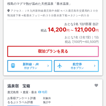
桜島のマグマ熱が温めた天然温泉「垂水温泉」
アクセス：
ＪＲ九州新幹線鹿児島中央駅→バス鹿児島市交通局約２０分
鴨池港下車→船垂水フェリー約３５分垂水港下船→タクシー約５分
おとな
2
名
1
泊
1
部屋 合計
14,200
121,000
税込
円
〜
円
おとな1名 (
2
名1室)｜
1
泊
税込
7,100円〜60,500円
宿泊プランを見る
新幹線・JR
航空券
付きプラン
付きプラン
温泉宿 宝箱
地図
鹿児島県
鹿屋・垂水
お客様アンケート評価
対象外
るるぶトラベル評価
集計中