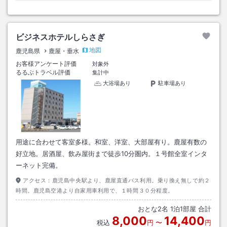
ビジネスホテルしらさぎ
地図
鹿児島県
鹿屋・垂水
お客様アンケート評価
対象外
るるぶトラベル評価
集計中
大浴場あり
駐車場あり
用途に合わせて客室多様。和室、洋室、大部屋有り。鹿屋有数の
好立地。居酒屋、飲み屋街まで徒歩10分圏内。１号館全室インタ
ーネット完備。
アクセス：
鹿児島中央駅より、鹿屋直通バス利用。乗り換え無しで約２
時間。鹿児島空港より自家用車利用で、１時間３０分程度。
おとな
2
名
1
泊
1
部屋 合計
8,000
14,400
税込
円
〜
円