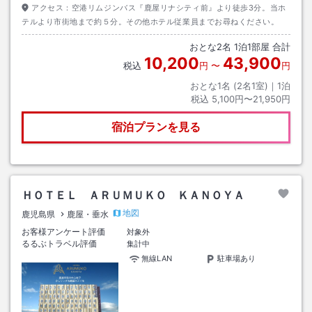
アクセス：
空港リムジンバス『鹿屋リナシティ前』より徒歩3分。当ホ
テルより市街地まで約５分。その他ホテル従業員までお尋ねください。
おとな
2
名
1
泊
1
部屋 合計
10,200
43,900
税込
円
〜
円
おとな1名 (
2
名1室)｜
1
泊
税込
5,100円〜21,950円
宿泊プランを見る
ＨＯＴＥＬ ＡＲＵＭＵＫＯ ＫＡＮＯＹＡ
地図
鹿児島県
鹿屋・垂水
お客様アンケート評価
対象外
るるぶトラベル評価
集計中
無線LAN
駐車場あり