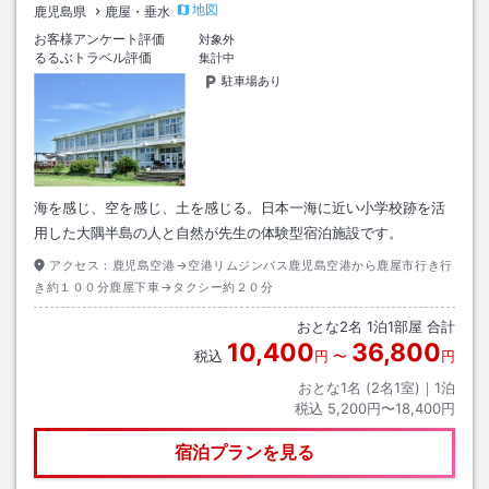
地図
鹿児島県
鹿屋・垂水
お客様アンケート評価
対象外
るるぶトラベル評価
集計中
駐車場あり
海を感じ、空を感じ、土を感じる。日本一海に近い小学校跡を活
用した大隅半島の人と自然が先生の体験型宿泊施設です。
アクセス：
鹿児島空港→空港リムジンバス鹿児島空港から鹿屋市行き行
き約１００分鹿屋下車→タクシー約２０分
おとな
2
名
1
泊
1
部屋 合計
10,400
36,800
税込
円
〜
円
おとな1名 (
2
名1室)｜
1
泊
税込
5,200円〜18,400円
宿泊プランを見る