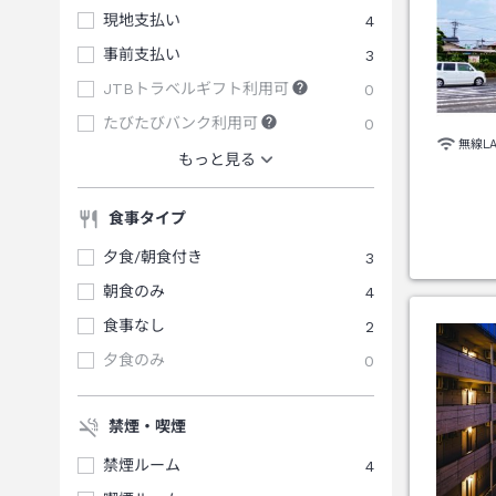
現地支払い
4
事前支払い
3
JTBトラベルギフト利用可
0
たびたびバンク利用可
0
無線L
もっと見る
食事タイプ
夕食/朝食付き
3
朝食のみ
4
食事なし
2
夕食のみ
0
禁煙・喫煙
禁煙ルーム
4