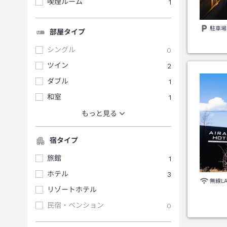
喫煙ルーム
1
駐車場
部屋タイプ
シングル
0
ツイン
2
ダブル
1
和室
1
もっと見る
宿タイプ
旅館
1
ホテル
3
無線L
リゾートホテル
民宿・ペンション
0