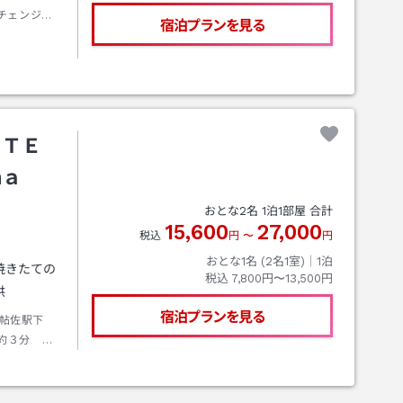
チェンジよ
宿泊プランを見る
へ・・・普通
ｍのいずれ
様は、事前
あり。必ず
型駐車場の
生いたしま
ＯＴＥ
ｍａ
おとな
2
名
1
泊
1
部屋 合計
15,600
27,000
税込
円
〜
円
おとな1名 (
2
名1室)｜
1
泊
焼きたての
税込
7,800円〜13,500円
供
宿泊プランを見る
帖佐駅下
約３分 料
．Cより国
ン姶良