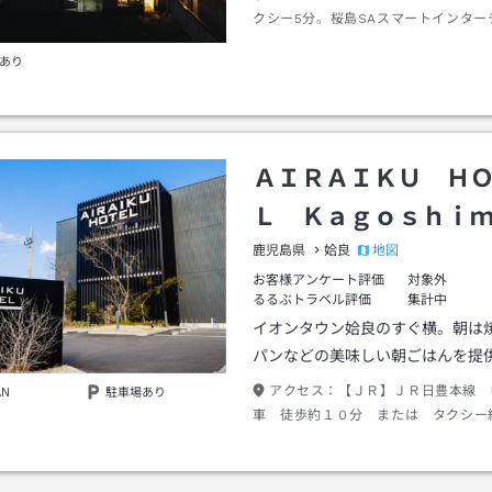
クシー5分。桜島SAスマートインター
り車で5分。※お車でお越しのお客様
あり
乗用車１台無料。長さ５ｍ、幅２・５
かを超える大型トラックやバスのお客
にご予約が必要となります。台数制限
ご連絡をお願いいたします。なお、大
場合は一台２０００円の駐車料金が発
ＡＩＲＡＩＫＵ Ｈ
す。
Ｌ Ｋａｇｏｓｈｉ
地図
鹿児島県
姶良
お客様アンケート評価
対象外
るるぶトラベル評価
集計中
イオンタウン姶良のすぐ横。朝は
パンなどの美味しい朝ごはんを提
アクセス：
【ＪＲ】ＪＲ日豊本線 
AN
駐車場あり
車 徒歩約１０分 または タクシー
金７００円程度 【お車】高速加治木I
道１０号線利用 目標物／イオンタウ