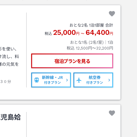
う
おとな
2
名
1
泊
1
部屋 合計
25,000
64,400
税込
円
〜
円
おとな1名 (
2
名1室)｜
1
泊
税込
12,500円〜32,200円
杉を使い、
け流し、料
宿泊プランを見る
様の元気を
新幹線・JR
航空券
３０分
付きプラン
付きプラン
鹿児島姶