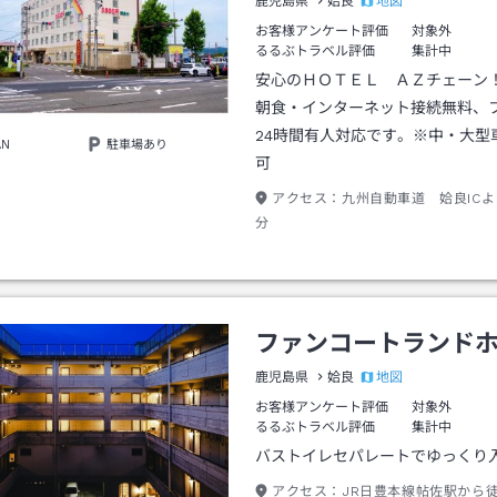
地図
鹿児島県
姶良
お客様アンケート評価
対象外
るるぶトラベル評価
集計中
安心のＨＯＴＥＬ ＡＺチェーン！
朝食・インターネット接続無料、
24時間有人対応です。※中・大型
AN
駐車場あり
可
アクセス：
九州自動車道 姶良ICよ
分
ファンコートランド
地図
鹿児島県
姶良
お客様アンケート評価
対象外
るるぶトラベル評価
集計中
バストイレセパレートでゆっく
アクセス：
JR日豊本線帖佐駅から徒