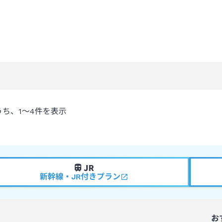
うち、
1～4
件を表示
新幹線・JR付きプラン
お