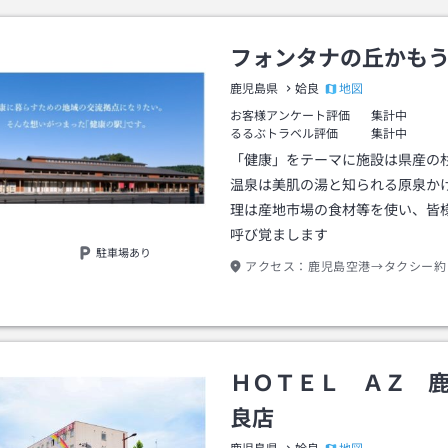
フォンタナの丘かも
地図
鹿児島県
姶良
お客様アンケート評価
集計中
るるぶトラベル評価
集計中
「健康」をテーマに施設は県産の
温泉は美肌の湯と知られる原泉か
理は産地市場の食材等を使い、皆
呼び覚まします
駐車場あり
アクセス：
鹿児島空港→タクシー約
ＨＯＴＥＬ ＡＺ 
良店