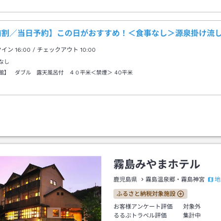
前割／当日予約】この日がおすすめ！＜食事なし＞源泉掛け流
クイン
16:00
/ チェックアウト
10:00
なし
館】 ダブル 露天風呂付 ４０平米＜禁煙＞
40平米
霧島みやまホテル
地
鹿児島県
霧島温泉郷・霧島神宮
ふるさと納税対象施設
お客様アンケート評価
対象外
るるぶトラベル評価
集計中