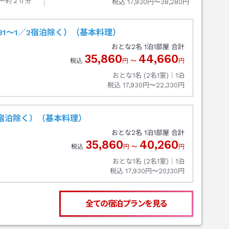
ー約２０分
税込
17,930円〜38,280円
1～1／2宿泊除く）（基本料理）
おとな
2
名
1
泊
1
部屋 合計
35,860
44,660
税込
円
〜
円
おとな1名 (
2
名1室)｜
1
泊
税込
17,930円〜22,330円
宿泊除く）（基本料理）
おとな
2
名
1
泊
1
部屋 合計
35,860
40,260
税込
円
〜
円
おとな1名 (
2
名1室)｜
1
泊
税込
17,930円〜20,130円
全ての宿泊プランを見る