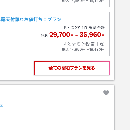
税込
14,850円〜18,480円
し露天付離れお値打ち☆プラン
おとな
2
名
1
泊
1
部屋 合計
29,700
36,960
税込
円
〜
円
おとな1名 (
2
名1室)｜
1
泊
税込
14,850円〜18,480円
全ての宿泊プランを見る
図