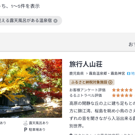
うち、
1～5
件を表示
見える露天風呂がある温泉宿
絞り込み条件を解除
お
旅行人山荘
地
鹿児島県
霧島温泉郷・霧島神宮
ふるさと納税対象施設
お客様アンケート評価
るるぶトラベル評価
高原の閑静な丘の上に建ち足もと
方に錦江湾、桜島を眺め小鳥のさ
ずれの音を聞きながら入浴出来る
あり
露天風呂あり
別世界。
駐車場あり