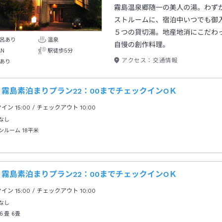
霧島温泉郷随一の美人の湯。わずか
ストルームに、宿泊中いつでも御
５つの貸切湯。地産地消にこだわ
呂あり
温泉
自慢の創作料理。
AN
駅徒歩5分
アクセス：
交通情報
あり
霧島素泊まりプラン22：00までチェックインOＫ
クイン
15:00
/ チェックアウト
10:00
なし
ンルーム
18平米
霧島素泊まりプラン22：00までチェックインOＫ
クイン
15:00
/ チェックアウト
10:00
なし
６畳
6畳