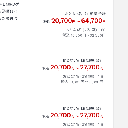
１1室のゲ
入浴頂ける
おとな
2
名
1
泊
1
部屋 合計
った調理長
20,700
64,700
税込
円
〜
円
おとな1名 (
2
名1室)｜
1
泊
税込
10,350円〜32,350円
おとな
2
名
1
泊
1
部屋 合計
20,700
27,700
税込
円
〜
円
おとな1名 (
2
名1室)｜
1
泊
税込
10,350円〜13,850円
おとな
2
名
1
泊
1
部屋 合計
20,700
27,700
税込
円
〜
円
おとな1名 (
2
名1室)｜
1
泊