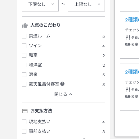
〜
下限なし
上限なし
2種類
人気のこだわり
チェッ
禁煙ルーム
5
夕食
和室
ツイン
4
和室
2
和洋室
2
2種
温泉
5
チェッ
露天風呂付客室
3
夕食
閉じる
和室
お支払方法
現地支払い
4
事前支払い
3