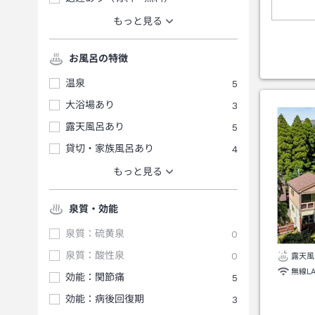
もっと見る
お風呂の特徴
温泉
5
大浴場あり
3
露天風呂あり
5
貸切・家族風呂あり
4
もっと見る
泉質・効能
泉質：硫黄泉
0
泉質：酸性泉
0
露天風
無線L
効能：関節痛
5
効能：病後回復期
3