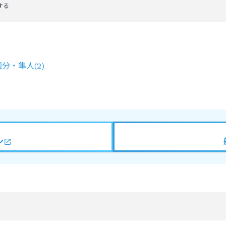
する
国分・隼人
(
2
)
ン