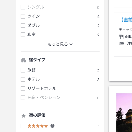
シングル
0
ツイン
4
【直
ダブル
2
チェッ
和室
2
食事
【本
もっと見る
宿タイプ
旅館
2
ホテル
3
リゾートホテル
民宿・ペンション
0
宿の評価
1