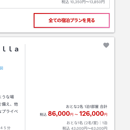
税込
10,350円〜13,850円
全ての宿泊プランを見る
ｉｌｌａ
図
ような場
を備え、他
おとな
2
名
1
泊
1
部屋 合計
なプライベ
86,000
126,000
税込
円
〜
円
おとな1名 (
2
名1室)｜
1
泊
４５分
税込
43,000円〜63,000円