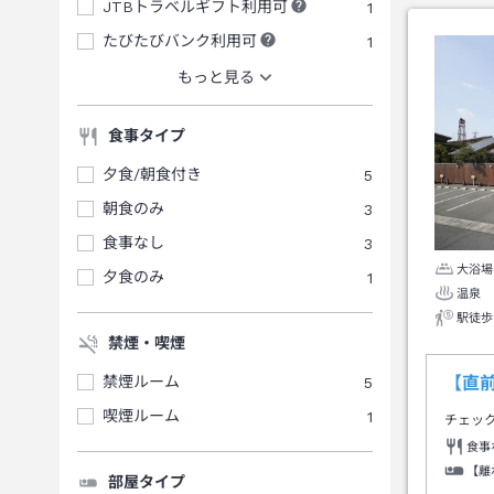
JTBトラベルギフト利用可
1
たびたびバンク利用可
1
もっと見る
食事タイプ
夕食/朝食付き
5
朝食のみ
3
食事なし
3
大浴場
夕食のみ
1
温泉
駅徒歩
禁煙・喫煙
禁煙ルーム
5
【直
喫煙ルーム
1
チェッ
食事
【離
部屋タイプ