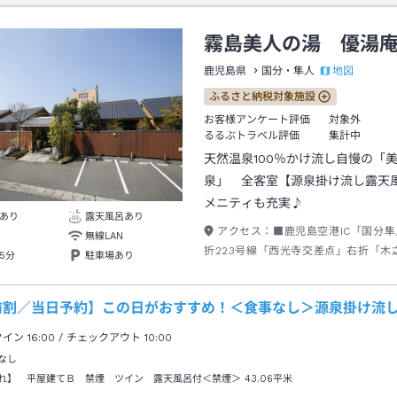
霧島美人の湯 優湯
地図
鹿児島県
国分・隼人
ふるさと納税対象施設
お客様アンケート評価
対象外
るるぶトラベル評価
集計中
天然温泉100％かけ流し自慢の「
泉」 全客室【源泉掛け流し露天
メニティも充実♪
あり
露天風呂あり
アクセス：
■鹿児島空港IC「国分
無線LAN
折223号線「西光寺交差点」右折「木
5分
駐車場あり
左折泉帯橋を渡ってローソン手前左折
IC「国道223入口交差点」約5K直進
前割／当日予約】この日がおすすめ！＜食事なし＞源泉掛け流
点」右折泉帯橋を渡ってローソン手前
クイン
16:00
/ チェックアウト
10:00
なし
れ】 平屋建てＢ 禁煙 ツイン 露天風呂付＜禁煙＞
43.06平米