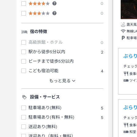
0
0
露天風
宿の特徴
無線L
駐車場
高級旅館・ホテル
0
駅から徒歩5分以内
2
ぶらり
ビーチまで徒歩5分以内
チェッ
こども宿泊可能
4
食事
もっと見る
ツイ
設備・サービス
ぶらり
駐車場あり(無料)
5
駐車場あり(有料・無料)
5
チェッ
食事
送迎あり(無料)
和室
送迎あり（有料・無料）