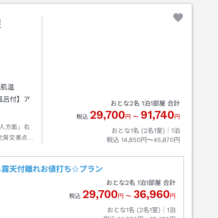
庵
美肌温
風呂付】ア
おとな
2
名
1
泊
1
部屋 合計
29,700
91,740
税込
円
〜
円
隼人方面」右
おとな1名 (
2
名1室)｜
1
泊
之房交差点」
税込
14,850円〜45,870円
■隼人東
「木之房交差
し露天付離れお値打ち☆プラン
左折
おとな
2
名
1
泊
1
部屋 合計
29,700
36,960
税込
円
〜
円
おとな1名 (
2
名1室)｜
1
泊