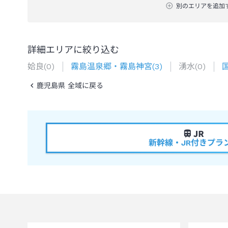
別のエリアを追加
詳細エリアに絞り込む
姶良
(
0
)
霧島温泉郷・霧島神宮
(
3
)
湧水
(
0
)
鹿児島県 全域に戻る
新幹線・JR付きプラ