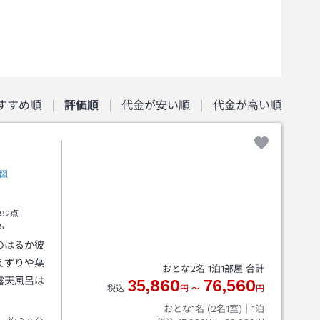
すすめ順
評価順
代金が安い順
代金が高い順
図
92点
5
のはるか彼
えずりや葉
おとな
2
名
1
泊
1
部屋 合計
露天風呂は
35,860
76,560
税込
円
〜
円
おとな1名 (
2
名1室)｜
1
泊