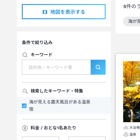
5
件の
地図を表示する
海が
この
条件で絞り込み
キーワード
検索したキーワード・特集
海が見える露天風呂がある温泉
宿
料金 / おとな1名あたり
大浴場
温泉