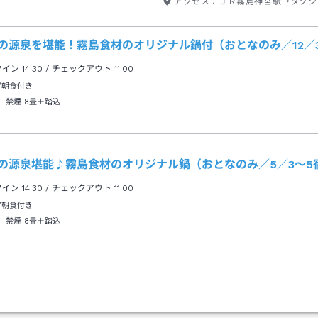
アクセス：
ＪＲ霧島神宮駅→タクシ
の源泉を堪能！霧島食材のオリジナル鍋付（おとなのみ／12／3
クイン
14:30
/ チェックアウト
11:00
/朝食付き
 禁煙
8畳＋踏込
類の源泉堪能♪霧島食材のオリジナル鍋（おとなのみ／5／3～5
クイン
14:30
/ チェックアウト
11:00
/朝食付き
 禁煙
8畳＋踏込