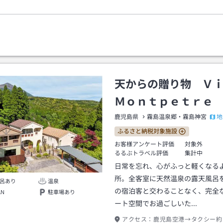
天からの贈り物 Ｖ
Ｍｏｎｔｐｅｔｒｅ
地
鹿児島県
霧島温泉郷・霧島神宮
ふるさと納税対象施設
お客様アンケート評価
対象外
るるぶトラベル評価
集計中
日常を忘れ、心がふっと軽くなる
所。全客室に天然温泉の露天風呂
呂あり
温泉
の宿泊客と交わることなく、完全
AN
駐車場あり
ート空間でお過ごしいた…
アクセス：
鹿児島空港→タクシー約