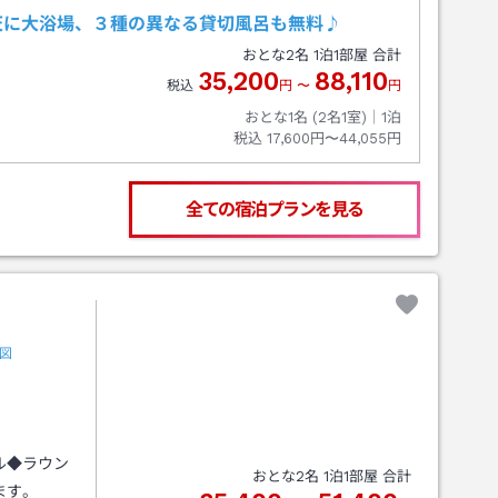
天に大浴場、３種の異なる貸切風呂も無料♪
おとな
2
名
1
泊
1
部屋 合計
35,200
88,110
税込
円
〜
円
おとな1名 (
2
名1室)｜
1
泊
税込
17,600円〜44,055円
全ての宿泊プランを見る
図
ル◆ラウン
おとな
2
名
1
泊
1
部屋 合計
ます。