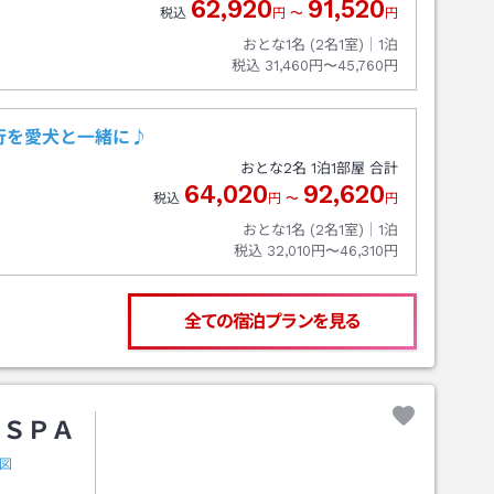
62,920
91,520
税込
円
〜
円
おとな1名 (
2
名1室)｜
1
泊
税込
31,460円〜45,760円
行を愛犬と一緒に♪
おとな
2
名
1
泊
1
部屋 合計
64,020
92,620
税込
円
〜
円
おとな1名 (
2
名1室)｜
1
泊
税込
32,010円〜46,310円
全ての宿泊プランを見る
＆ＳＰＡ
図