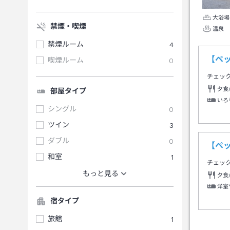
大浴場
禁煙・喫煙
温泉
禁煙ルーム
4
【ペ
喫煙ルーム
0
チェッ
夕食
部屋タイプ
いろ
シングル
0
ツイン
3
ダブル
0
【ペ
和室
1
チェッ
もっと見る
夕食
洋室
宿タイプ
旅館
1