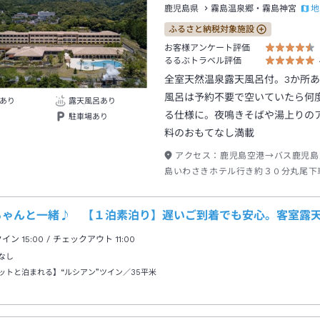
地
鹿児島県
霧島温泉郷・霧島神宮
ふるさと納税対象施設
お客様アンケート評価
るるぶトラベル評価
全室天然温泉露天風呂付。3か所
風呂は予約不要で空いていたら何
あり
露天風呂あり
る仕様に。夜鳴きそばや湯上りの
駐車場あり
料のおもてなし満載
アクセス：
鹿児島空港→バス鹿児島
島いわさきホテル行き約３０分丸尾下
１０分
ちゃんと一緒♪ 【１泊素泊り】遅いご到着でも安心。客室露
クイン
15:00
/ チェックアウト
11:00
なし
ットと泊まれる】“ルシアン”ツイン／35平米