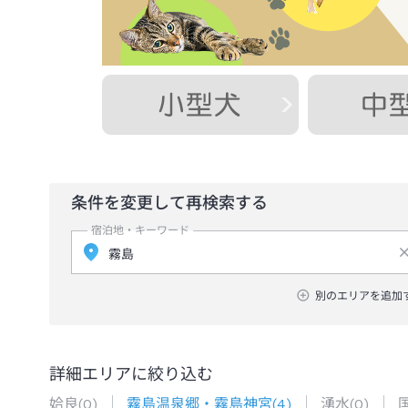
条件を変更して再検索する
宿泊地・キーワード
別のエリアを追加
詳細エリアに絞り込む
姶良
(
0
)
霧島温泉郷・霧島神宮
(
4
)
湧水
(
0
)