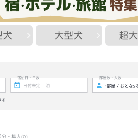
宿泊日・日数
部屋数・人数
する
国分・隼人
(
0
)