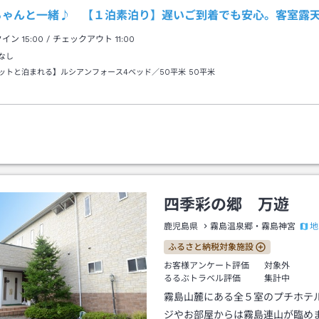
ちゃんと一緒♪ 【１泊素泊り】遅いご到着でも安心。客室露
クイン
15:00
/ チェックアウト
11:00
なし
ットと泊まれる】ルシアンフォース4ベッド／50平米
50平米
四季彩の郷 万遊
地
鹿児島県
霧島温泉郷・霧島神宮
ふるさと納税対象施設
お客様アンケート評価
対象外
るるぶトラベル評価
集計中
霧島山麓にある全５室のプチホテ
ジやお部屋からは霧島連山が臨め