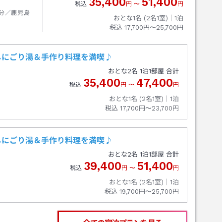
35,400
51,400
税込
円
〜
円
3分／鹿児島
おとな1名 (
2
名1室)｜
1
泊
税込
17,700円〜25,700円
しにごり湯＆手作り料理を満喫♪
おとな
2
名
1
泊
1
部屋 合計
35,400
47,400
税込
円
〜
円
おとな1名 (
2
名1室)｜
1
泊
税込
17,700円〜23,700円
しにごり湯＆手作り料理を満喫♪
おとな
2
名
1
泊
1
部屋 合計
39,400
51,400
税込
円
〜
円
おとな1名 (
2
名1室)｜
1
泊
税込
19,700円〜25,700円