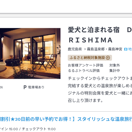
愛犬と泊まれる宿 
ＲＩＳＨＩＭＡ
地
鹿児島県
霧島温泉郷・霧島神宮
ふるさと納税対象施設
お客様アンケート評価
対象外
るるぶトラベル評価
集計中
チェックインからチェックアウト
完結する愛犬との温泉旅が楽しめ
AN
駐車場あり
ジナルの特別会席を愛犬と一緒に
召し上り頂けます。
期割引★30日前の早い予約でお得！】スタイリッシュな温泉旅
クイン
15:00
/ チェックアウト
11:00