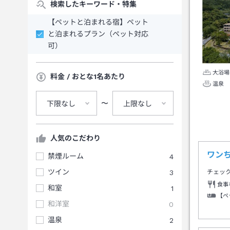
検索したキーワード・特集
【ペットと泊まれる宿】ペット
と泊まれるプラン（ペット対応
可）
大浴場
料金 / おとな1名あたり
温泉
〜
下限なし
上限なし
人気のこだわり
ワン
禁煙ルーム
4
ツイン
3
チェッ
食事
和室
1
【ペ
和洋室
0
温泉
2