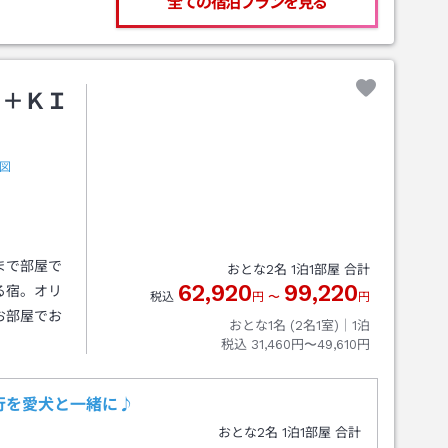
全ての宿泊プランを見る
Ｄ＋ＫＩ
図
まで部屋で
おとな
2
名
1
泊
1
部屋 合計
62,920
99,220
る宿。オリ
税込
円
〜
円
お部屋でお
おとな1名 (
2
名1室)｜
1
泊
税込
31,460円〜49,610円
行を愛犬と一緒に♪
おとな
2
名
1
泊
1
部屋 合計