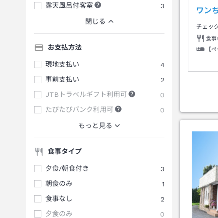
露天風呂付客室
3
ワン
閉じる
チェッ
食事
お支払方法
【ペ
現地支払い
4
事前支払い
2
JTBトラベルギフト利用可
0
たびたびバンク利用可
0
もっと見る
食事タイプ
夕食/朝食付き
3
朝食のみ
1
食事なし
2
夕食のみ
0