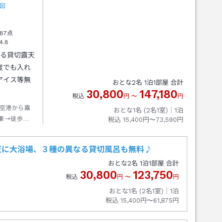
図
87点
4.8
ある貸切露天
度でも入れ
アイス等無
おとな
2
名
1
泊
1
部屋 合計
30,800
147,180
税込
円
〜
円
空港から霧
おとな1名 (
2
名1室)｜
1
泊
車→徒歩約
税込
15,400円〜73,590円
天に大浴場、３種の異なる貸切風呂も無料♪
おとな
2
名
1
泊
1
部屋 合計
30,800
123,750
税込
円
〜
円
おとな1名 (
2
名1室)｜
1
泊
税込
15,400円〜61,875円