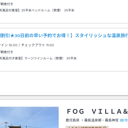
/朝食付き
天風呂付客室】35平米ベッドルーム（禁煙）
35平米
期割引★30日前の早い予約でお得！】スタイリッシュな温泉旅
クイン
15:00
/ チェックアウト
11:00
/朝食付き
天風呂付き客室】ラージツインルーム（禁煙）
35平米
ＦＯＧ ＶＩＬＬＡ
地
鹿児島県
霧島温泉郷・霧島神宮