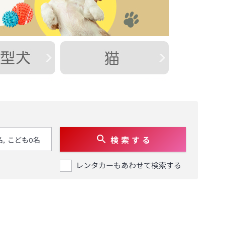
検 索 す る
レンタカーもあわせて検索する