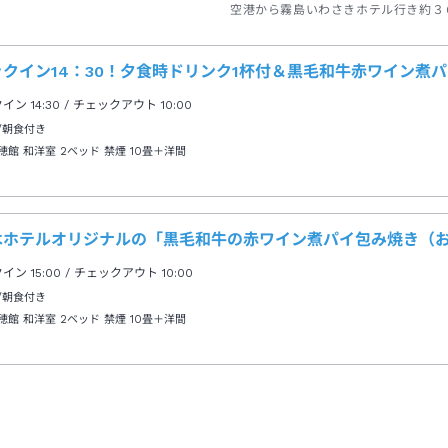
空港から霧島いわさきホテル行き約３
バス停下車→徒歩約１０分
ックイン14：30！夕食時ドリンク1杯付＆黒毛和牛赤ワイン煮
クイン
14:30
/ チェックアウト
10:00
/朝食付き
穂館 和洋室 2ベッド 禁煙
10畳＋洋間
はホテルオリジナルの「黒毛和牛の赤ワイン煮パイ包み焼き（
クイン
15:00
/ チェックアウト
10:00
/朝食付き
穂館 和洋室 2ベッド 禁煙
10畳＋洋間