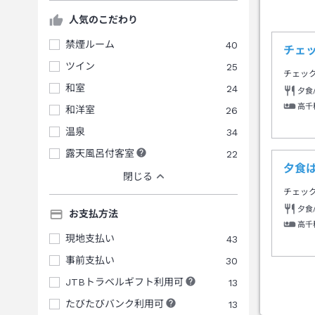
人気のこだわり
禁煙ルーム
40
チェ
ツイン
25
チェッ
和室
24
夕食
高千
和洋室
26
温泉
34
露天風呂付客室
22
夕食
閉じる
チェッ
夕食
お支払方法
高千
現地支払い
43
事前支払い
30
JTBトラベルギフト利用可
13
たびたびバンク利用可
13