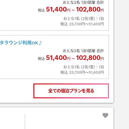
おとな
2
名
1
泊
1
部屋 合計
51,400
102,800
税込
円
〜
円
おとな1名 (
2
名1室)｜
1
泊
税込
25,700円〜51,400円
スタラウンジ利用OK♪
おとな
2
名
1
泊
1
部屋 合計
51,400
102,800
税込
円
〜
円
おとな1名 (
2
名1室)｜
1
泊
税込
25,700円〜51,400円
全ての宿泊プランを見る