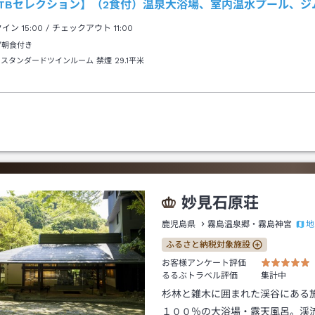
JTBセレクション】（2食付）温泉大浴場、室内温水プール、
クイン
15:00
/ チェックアウト
11:00
/朝食付き
 スタンダードツインルーム 禁煙
29.1平米
妙見石原荘
地
鹿児島県
霧島温泉郷・霧島神宮
ふるさと納税対象施設
お客様アンケート評価
るるぶトラベル評価
集計中
杉林と雑木に囲まれた渓谷にある
１００％の大浴場・露天風呂。渓