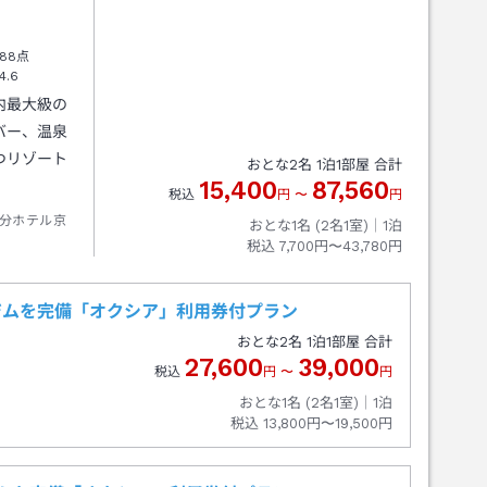
88点
4.6
内最大級の
バー、温泉
つリゾート
おとな
2
名
1
泊
1
部屋 合計
15,400
87,560
税込
円
〜
円
分ホテル京
おとな1名 (
2
名1室)｜
1
泊
税込
7,700円〜43,780円
ジムを完備「オクシア」利用券付プラン
おとな
2
名
1
泊
1
部屋 合計
27,600
39,000
税込
円
〜
円
おとな1名 (
2
名1室)｜
1
泊
税込
13,800円〜19,500円