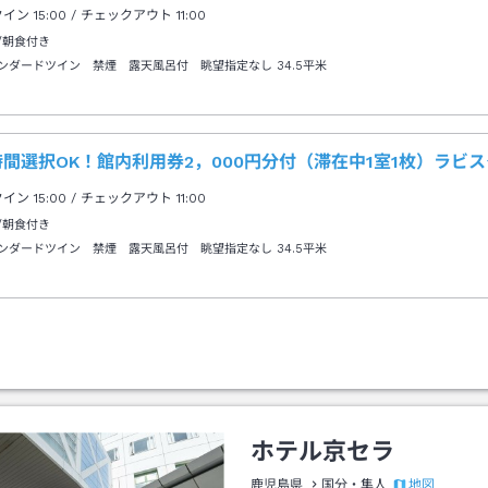
クイン
15:00
/ チェックアウト
11:00
/朝食付き
ンダードツイン 禁煙 露天風呂付 眺望指定なし
34.5平米
間選択OK！館内利用券2，000円分付（滞在中1室1枚）ラビ
クイン
15:00
/ チェックアウト
11:00
/朝食付き
ンダードツイン 禁煙 露天風呂付 眺望指定なし
34.5平米
ホテル京セラ
地図
鹿児島県
国分・隼人