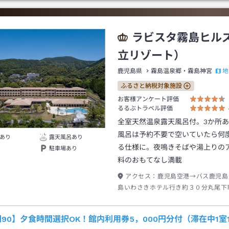
ラビスタ霧島ヒル
立リゾート）
地
鹿児島県
霧島温泉郷・霧島神宮
ふるさと納税対象施設
お客様アンケート評価
るるぶトラベル評価
全室天然温泉露天風呂付。3か所
風呂は予約不要で空いていたら何
あり
露天風呂あり
る仕様に。夜鳴きそばや湯上りの
駐車場あり
料のおもてなし満載
アクセス：
鹿児島空港→バス鹿児島
島いわさきホテル行き約３０分丸尾下
１０分
90】夕食時間選択OK！館内利用券5，000円分付（滞在中1