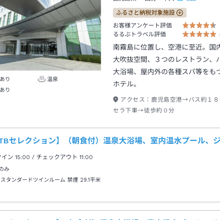
ふるさと納税対象施設
お客様アンケート評価
るるぶトラベル評価
南霧島に位置し、空港に至近。国
大吹抜空間、３つのレストラン、
大浴場、屋内外の各種スパ等をも
あり
温泉
ホテル。
あり
アクセス：
鹿児島空港→バス約１８
セラ下車→徒歩約０分
JTBセレクション】（朝食付）温泉大浴場、室内温水プール、
クイン
15:00
/ チェックアウト
11:00
のみ
 スタンダードツインルーム 禁煙
29.1平米