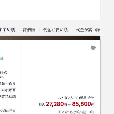
すすめ順
評価順
代金が安い順
代金が高い順
図
86点
4.5
塩類・鉄泉
また樹齢百
プされ幻想
おとな
2
名
1
泊
1
部屋 合計
27,280
85,800
税込
円
〜
円
交通鹿児島
おとな1名 (
2
名1室)｜
1
泊