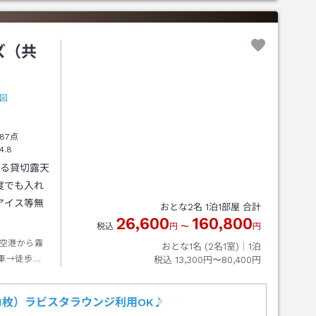
ズ（共
図
87点
4.8
ある貸切露天
度でも入れ
アイス等無
おとな
2
名
1
泊
1
部屋 合計
26,600
160,800
税込
円
〜
円
空港から霧
おとな1名 (
2
名1室)｜
1
泊
車→徒歩約
税込
13,300円〜80,400円
室1枚）ラビスタラウンジ利用OK♪