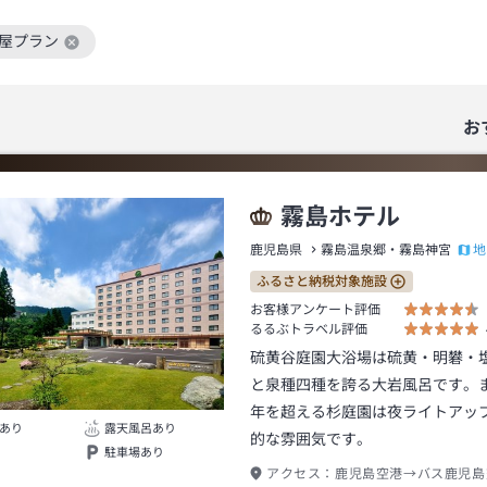
部屋プラン
絞り込み条件を解除
お
霧島ホテル
地
鹿児島県
霧島温泉郷・霧島神宮
ふるさと納税対象施設
お客様アンケート評価
るるぶトラベル評価
硫黄谷庭園大浴場は硫黄・明礬・
と泉種四種を誇る大岩風呂です。
年を超える杉庭園は夜ライトアッ
あり
露天風呂あり
的な雰囲気です。
駐車場あり
アクセス：
鹿児島空港→バス鹿児島