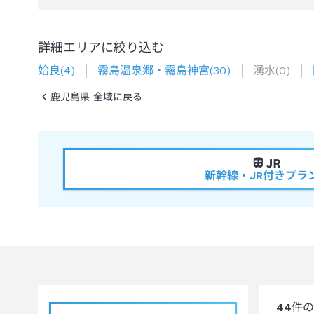
詳細エリアに絞り込む
姶良
(
4
)
霧島温泉郷・霧島神宮
(
30
)
湧水
(
0
)
鹿児島県 全域に戻る
新幹線・JR付きプラ
44
件の