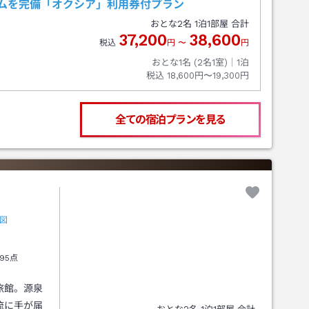
ジムを完備「オクシア」利用券付プラン
おとな
2
名
1
泊
1
部屋 合計
37,200
38,600
税込
円
〜
円
おとな1名 (
2
名1室)｜
1
泊
税込
18,600円〜19,300円
全ての宿泊プランを見る
図
95点
旅館。源泉
流に手が届