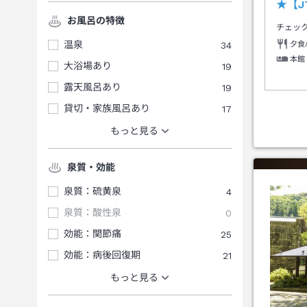
★【
お風呂の特徴
チェッ
温泉
34
夕食
本館
大浴場あり
19
露天風呂あり
19
貸切・家族風呂あり
17
もっと見る
泉質・効能
泉質：硫黄泉
4
泉質：酸性泉
0
効能：関節痛
25
効能：病後回復期
21
もっと見る