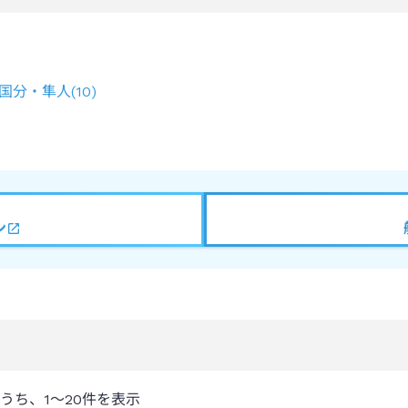
国分・隼人
(
10
)
ン
うち、
1～20
件を表示