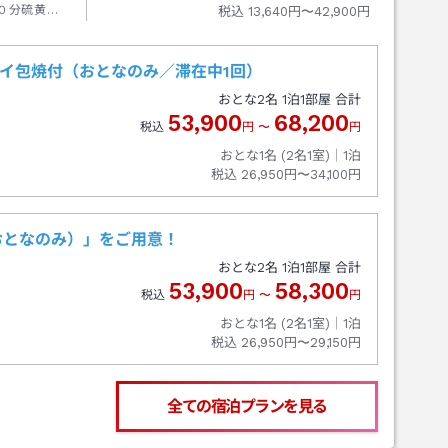
０分硫黄谷
税込
13,640円〜42,900円
パイ包焼付（おとなのみ／滞在中1回）
おとな
2
名
1
泊
1
部屋 合計
53,900
68,200
税込
円
〜
円
おとな1名 (
2
名1室)｜
1
泊
税込
26,950円〜34,100円
おとなのみ）」をご用意！
おとな
2
名
1
泊
1
部屋 合計
53,900
58,300
税込
円
〜
円
おとな1名 (
2
名1室)｜
1
泊
税込
26,950円〜29,150円
全ての宿泊プランを見る