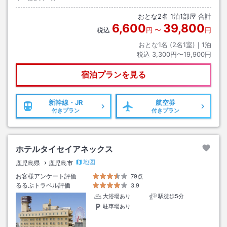
おとな
2
名
1
泊
1
部屋 合計
6,600
39,800
税込
円
〜
円
おとな1名 (
2
名1室)｜
1
泊
税込
3,300円〜19,900円
宿泊プランを見る
新幹線・JR
航空券
付きプラン
付きプラン
ホテルタイセイアネックス
地図
鹿児島県
鹿児島市
お客様アンケート評価
79点
るるぶトラベル評価
3.9
大浴場あり
駅徒歩5分
駐車場あり