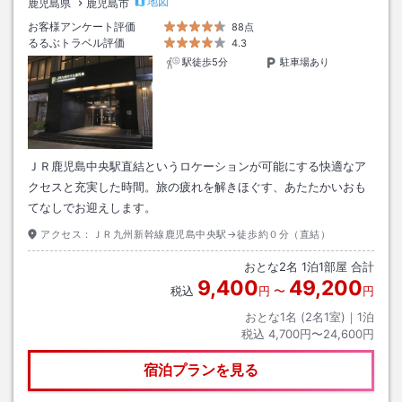
地図
鹿児島県
鹿児島市
お客様アンケート評価
88点
るるぶトラベル評価
4.3
駅徒歩5分
駐車場あり
ＪＲ鹿児島中央駅直結というロケーションが可能にする快適なア
クセスと充実した時間。旅の疲れを解きほぐす、あたたかいおも
てなしでお迎えします。
アクセス：
ＪＲ九州新幹線鹿児島中央駅→徒歩約０分（直結）
おとな
2
名
1
泊
1
部屋 合計
9,400
49,200
税込
円
〜
円
おとな1名 (
2
名1室)｜
1
泊
税込
4,700円〜24,600円
宿泊プランを見る