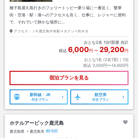
種子島屋久島行きのフェリートッピー乗り場に一番近く、繁華
街・空港・駅・港へのアクセスも良く、仕事に、レジャーに便利
で、それでいて静かな場所に…
アクセス：
ＪＲ鹿児島中央駅→タクシー約８分
おとな
2
名
1
泊
1
部屋 合計
6,000
29,200
税込
円
〜
円
おとな1名 (
2
名1室)｜
1
泊
税込
3,000円〜14,600円
宿泊プランを見る
新幹線・JR
航空券
付きプラン
付きプラン
ホテルアービック鹿児島
地図
鹿児島県
鹿児島市