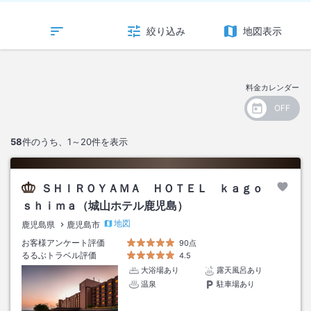
絞り込み
地図表示
料金カレンダー
58
件のうち、
1～20
件を表示
ＳＨＩＲＯＹＡＭＡ ＨＯＴＥＬ ｋａｇｏ
ｓｈｉｍａ（城山ホテル鹿児島）
地図
鹿児島県
鹿児島市
お客様アンケート評価
90点
るるぶトラベル評価
4.5
大浴場あり
露天風呂あり
温泉
駐車場あり