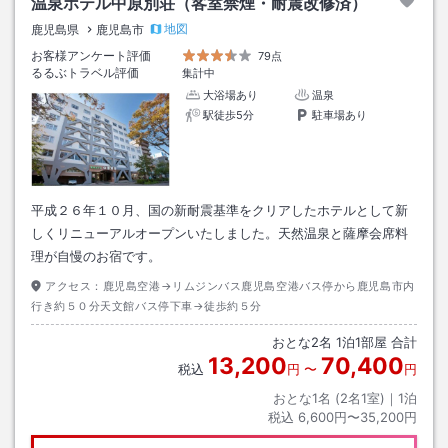
温泉ホテル中原別荘（客室禁煙・耐震改修済）
地図
鹿児島県
鹿児島市
お客様アンケート評価
79点
るるぶトラベル評価
集計中
大浴場あり
温泉
駅徒歩5分
駐車場あり
平成２６年１０月、国の新耐震基準をクリアしたホテルとして新
しくリニューアルオープンいたしました。天然温泉と薩摩会席料
理が自慢のお宿です。
アクセス：
鹿児島空港→リムジンバス鹿児島空港バス停から鹿児島市内
行き約５０分天文館バス停下車→徒歩約５分
おとな
2
名
1
泊
1
部屋 合計
13,200
70,400
税込
円
〜
円
おとな1名 (
2
名1室)｜
1
泊
税込
6,600円〜35,200円