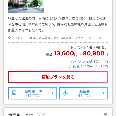
緑豊かな城山の麓。目前には雄大な桜島。歴史散策、観光にも便
利な中心地、繁華街まで徒歩5分厳かな照国神社を見渡せる温泉お
部屋のタイプも様々で、…
アクセス：
ＪＲ鹿児島本線鹿児島中央駅東出口→タクシー約１０分
おとな
2
名
1
泊
1
部屋 合計
13,600
80,900
税込
円
〜
円
おとな1名 (
2
名1室)｜
1
泊
税込
6,800円〜40,450円
宿泊プランを見る
新幹線・JR
航空券
付きプラン
付きプラン
ホテルニューニシノ