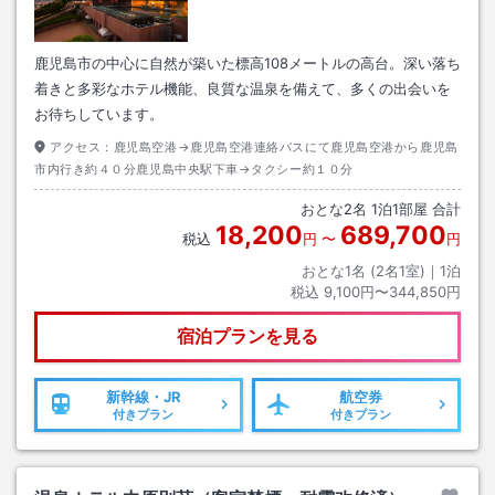
鹿児島市の中心に自然が築いた標高108メートルの高台。深い落ち
着きと多彩なホテル機能、良質な温泉を備えて、多くの出会いを
お待ちしています。
アクセス：
鹿児島空港→鹿児島空港連絡バスにて鹿児島空港から鹿児島
市内行き約４０分鹿児島中央駅下車→タクシー約１０分
おとな
2
名
1
泊
1
部屋 合計
18,200
689,700
税込
円
〜
円
おとな1名 (
2
名1室)｜
1
泊
税込
9,100円〜344,850円
宿泊プランを見る
新幹線・JR
航空券
付きプラン
付きプラン