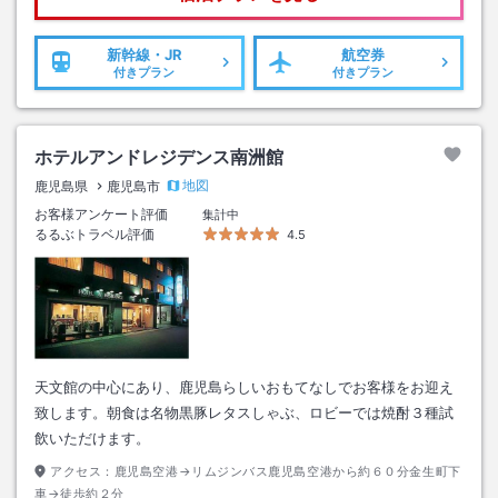
新幹線・JR
航空券
付きプラン
付きプラン
ホテルアンドレジデンス南洲館
地図
鹿児島県
鹿児島市
お客様アンケート評価
集計中
るるぶトラベル評価
4.5
天文館の中心にあり、鹿児島らしいおもてなしでお客様をお迎え
致します。朝食は名物黒豚レタスしゃぶ、ロビーでは焼酎３種試
飲いただけます。
アクセス：
鹿児島空港→リムジンバス鹿児島空港から約６０分金生町下
車→徒歩約２分