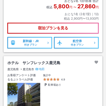
おとな
2
名
1
泊
1
部屋 合計
を歩いて徒歩５分、左手側。
5,800
27,860
税込
円
〜
円
おとな1名 (
2
名1室)｜
1
泊
税込
2,900円〜13,930円
宿泊プランを見る
新幹線・JR
航空券
付きプラン
付きプラン
ホテル サンフレックス鹿児島
地図
鹿児島県
鹿児島市
お客様アンケート評価
集計中
るるぶトラベル評価
4.9
駐車場あり