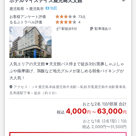
ホテルマイステイズ鹿児島天文館
地図
鹿児島県
鹿児島市
お客様アンケート評価
73点
るるぶトラベル評価
4
駅徒歩5分
駐車場あり
人気エリアの天文館★天文館バス停まで徒歩3分/黒豚しゃぶしゃ
ぶや薩摩揚げ、鶏飯など地元グルメが楽しめる朝食バイキングが
大人気！
アクセス：
ＪＲ鹿児島本線鹿児島中央駅～私鉄市電鹿児島中央駅乗車高
見馬場駅下車～徒歩（約３分）
おとな
2
名
1
泊
1
部屋 合計
4,000
63,000
税込
円
〜
円
おとな1名 (
2
名1室)｜
1
泊
税込
2,000円〜31,500円