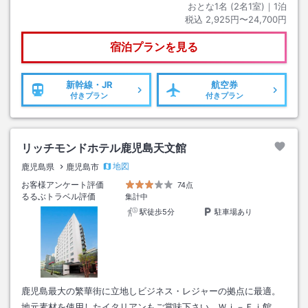
おとな1名 (
2
名1室)｜
1
泊
税込
2,925円〜24,700円
宿泊プランを見る
新幹線・JR
航空券
付きプラン
付きプラン
リッチモンドホテル鹿児島天文館
地図
鹿児島県
鹿児島市
お客様アンケート評価
74点
るるぶトラベル評価
集計中
駅徒歩5分
駐車場あり
鹿児島最大の繁華街に立地しビジネス・レジャーの拠点に最適。
地元素材を使用したイタリアンもご賞味下さい。Ｗｉ－Ｆｉ館