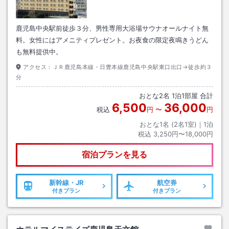
鹿児島中央駅前徒歩３分、男性専用大浴場サウナオールナイト無
料。女性にはアメニティプレゼント。お夜食の限定夜鳴きうどん
も無料提供中。
アクセス：
ＪＲ鹿児島本線・日豊本線鹿児島中央駅東口出口→徒歩約３
分
おとな
2
名
1
泊
1
部屋 合計
6,500
36,000
税込
円
〜
円
おとな1名 (
2
名1室)｜
1
泊
税込
3,250円〜18,000円
宿泊プランを見る
新幹線・JR
航空券
付きプラン
付きプラン