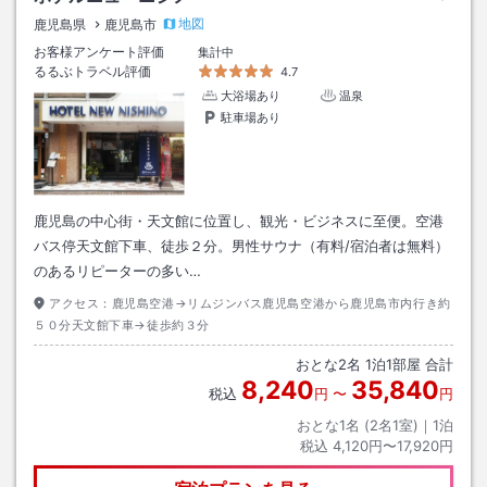
地図
鹿児島県
鹿児島市
お客様アンケート評価
集計中
るるぶトラベル評価
4.7
大浴場あり
温泉
駐車場あり
鹿児島の中心街・天文館に位置し、観光・ビジネスに至便。空港
バス停天文館下車、徒歩２分。男性サウナ（有料/宿泊者は無料）
のあるリピーターの多い…
アクセス：
鹿児島空港→リムジンバス鹿児島空港から鹿児島市内行き約
５０分天文館下車→徒歩約３分
おとな
2
名
1
泊
1
部屋 合計
8,240
35,840
税込
円
〜
円
おとな1名 (
2
名1室)｜
1
泊
税込
4,120円〜17,920円