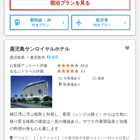
宿泊プランを見る
新幹線・JR
航空券
付きプラン
付きプラン
鹿児島サンロイヤルホテル
地図
鹿児島県
鹿児島市
お客様アンケート評価
82点
るるぶトラベル評価
4.1
大浴場あり
温泉
駐車場あり
錦江湾に浮ぶ桜島と対座し、客室（シングル除く）からは七色に
移り変る桜島の雄姿は一見の価値あり。サウナ付展望温泉と自慢
の料理が身も心も癒します
アクセス：
【ＪＲアクセス】ＪＲ鹿児島中央駅→タクシー約１５分及び