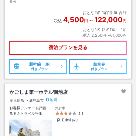
５分
おとな
2
名
1
泊
1
部屋 合計
4,500
122,000
税込
円
〜
円
おとな1名 (
2
名1室)｜
1
泊
税込
2,250円〜61,000円
宿泊プランを見る
新幹線・JR
航空券
付きプラン
付きプラン
かごしま第一ホテル鴨池店
地図
鹿児島県
鹿児島市
お客様アンケート評価
集計中
るるぶトラベル評価
2.8
駐車場あり