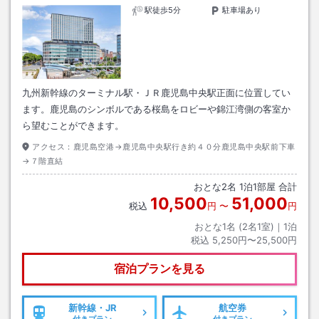
駅徒歩5分
駐車場あり
九州新幹線のターミナル駅・ＪＲ鹿児島中央駅正面に位置してい
ます。鹿児島のシンボルである桜島をロビーや錦江湾側の客室か
ら望むことができます。
アクセス：
鹿児島空港→鹿児島中央駅行き約４０分鹿児島中央駅前下車
→７階直結
おとな
2
名
1
泊
1
部屋 合計
10,500
51,000
税込
円
〜
円
おとな1名 (
2
名1室)｜
1
泊
税込
5,250円〜25,500円
宿泊プランを見る
新幹線・JR
航空券
付きプラン
付きプラン