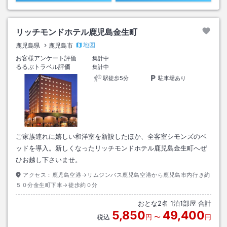
リッチモンドホテル鹿児島金生町
地図
鹿児島県
鹿児島市
お客様アンケート評価
集計中
るるぶトラベル評価
集計中
駅徒歩5分
駐車場あり
ご家族連れに嬉しい和洋室を新設したほか、全客室シモンズのベ
ッドを導入。新しくなったリッチモンドホテル鹿児島金生町へぜ
ひお越し下さいませ。
アクセス：
鹿児島空港→リムジンバス鹿児島空港から鹿児島市内行き約
５０分金生町下車→徒歩約０分
おとな
2
名
1
泊
1
部屋 合計
5,850
49,400
税込
円
〜
円