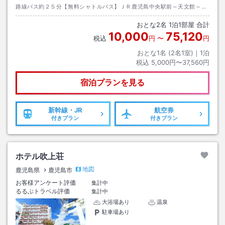
路線バス約２５分【無料シャトルバス】ＪＲ鹿児島中央駅前～天文館～ホ
テル間を定時運行【空港アクセス】鹿児島空港～与次郎１丁目（ホテル
おとな
2
名
1
泊
1
部屋 合計
前）約６６分
10,000
75,120
税込
円
〜
円
おとな1名 (
2
名1室)｜
1
泊
税込
5,000円〜37,560円
宿泊プランを見る
新幹線・JR
航空券
付きプラン
付きプラン
ホテル吹上荘
地図
鹿児島県
鹿児島市
お客様アンケート評価
集計中
るるぶトラベル評価
集計中
大浴場あり
温泉
駐車場あり