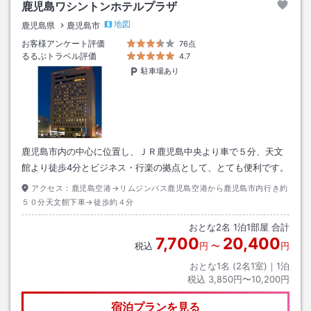
鹿児島ワシントンホテルプラザ
地図
鹿児島県
鹿児島市
お客様アンケート評価
76点
るるぶトラベル評価
4.7
駐車場あり
鹿児島市内の中心に位置し、ＪＲ鹿児島中央より車で５分、天文
館より徒歩4分とビジネス・行楽の拠点として、とても便利です。
アクセス：
鹿児島空港→リムジンバス鹿児島空港から鹿児島市内行き約
５０分天文館下車→徒歩約４分
おとな
2
名
1
泊
1
部屋 合計
7,700
20,400
税込
円
〜
円
おとな1名 (
2
名1室)｜
1
泊
税込
3,850円〜10,200円
宿泊プランを見る