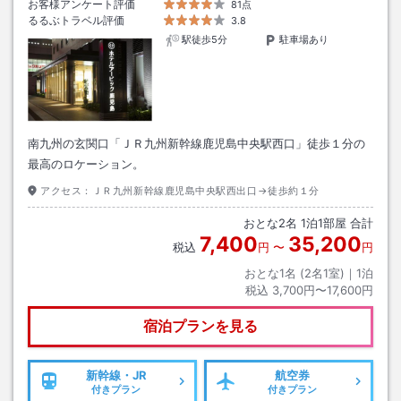
お客様アンケート評価
81点
るるぶトラベル評価
3.8
駅徒歩5分
駐車場あり
南九州の玄関口「ＪＲ九州新幹線鹿児島中央駅西口」徒歩１分の
最高のロケーション。
アクセス：
ＪＲ九州新幹線鹿児島中央駅西出口→徒歩約１分
おとな
2
名
1
泊
1
部屋 合計
7,400
35,200
税込
円
〜
円
おとな1名 (
2
名1室)｜
1
泊
税込
3,700円〜17,600円
宿泊プランを見る
新幹線・JR
航空券
付きプラン
付きプラン