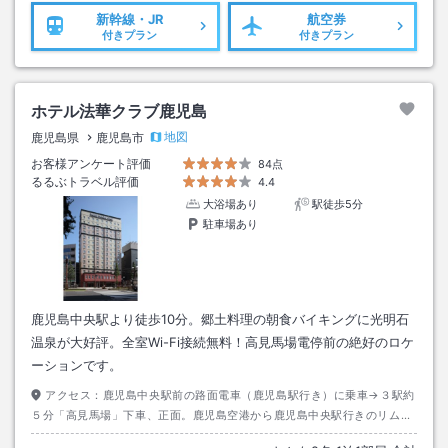
新幹線・JR
航空券
付きプラン
付きプラン
ホテル法華クラブ鹿児島
地図
鹿児島県
鹿児島市
お客様アンケート評価
84点
るるぶトラベル評価
4.4
大浴場あり
駅徒歩5分
駐車場あり
鹿児島中央駅より徒歩10分。郷土料理の朝食バイキングに光明石
温泉が大好評。全室Wi-Fi接続無料！高見馬場電停前の絶好のロケ
ーションです。
アクセス：
鹿児島中央駅前の路面電車（鹿児島駅行き）に乗車→３駅約
５分「高見馬場」下車、正面。鹿児島空港から鹿児島中央駅行きのリムジ
ンバスに乗車（約５０分）→天文館で下車。鹿児島中央駅方面に線路沿い