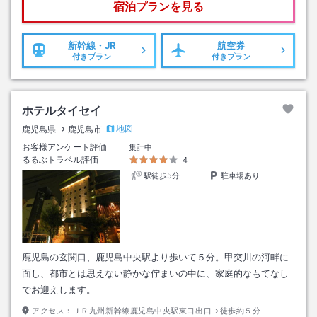
宿泊プランを見る
新幹線・JR
航空券
付きプラン
付きプラン
ホテルタイセイ
地図
鹿児島県
鹿児島市
お客様アンケート評価
集計中
るるぶトラベル評価
4
駅徒歩5分
駐車場あり
鹿児島の玄関口、鹿児島中央駅より歩いて５分。甲突川の河畔に
面し、都市とは思えない静かな佇まいの中に、家庭的なもてなし
でお迎えします。
アクセス：
ＪＲ九州新幹線鹿児島中央駅東口出口→徒歩約５分