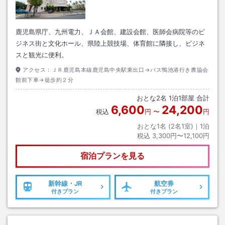
鹿児島県庁、九州電力、ＪＡ会館、建設会館、医師会病院等のビ
ジネス街と文化ホール、県陸上競技場、体育館に隣接し、ビジネ
スと観光に便利。
アクセス：
ＪＲ鹿児島本線鹿児島中央駅東出口→バス鴨池港行き農協会
館前下車→徒歩約２分
おとな
2
名
1
泊
1
部屋 合計
6,600
24,200
税込
円
〜
円
おとな1名 (
2
名1室)｜
1
泊
税込
3,300円〜12,100円
宿泊プランを見る
新幹線・JR
航空券
付きプラン
付きプラン