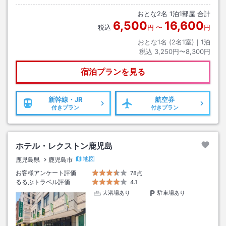
おとな
2
名
1
泊
1
部屋 合計
6,500
16,600
税込
円
〜
円
おとな1名 (
2
名1室)｜
1
泊
税込
3,250円〜8,300円
宿泊プランを見る
新幹線・JR
航空券
付きプラン
付きプラン
ホテル・レクストン鹿児島
地図
鹿児島県
鹿児島市
お客様アンケート評価
78点
るるぶトラベル評価
4.1
大浴場あり
駐車場あり