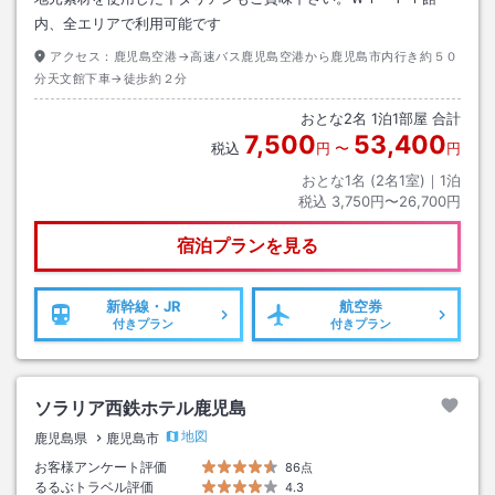
内、全エリアで利用可能です
アクセス：
鹿児島空港→高速バス鹿児島空港から鹿児島市内行き約５０
分天文館下車→徒歩約２分
おとな
2
名
1
泊
1
部屋 合計
7,500
53,400
税込
円
〜
円
おとな1名 (
2
名1室)｜
1
泊
税込
3,750円〜26,700円
宿泊プランを見る
新幹線・JR
航空券
付きプラン
付きプラン
ソラリア西鉄ホテル鹿児島
地図
鹿児島県
鹿児島市
お客様アンケート評価
86点
るるぶトラベル評価
4.3