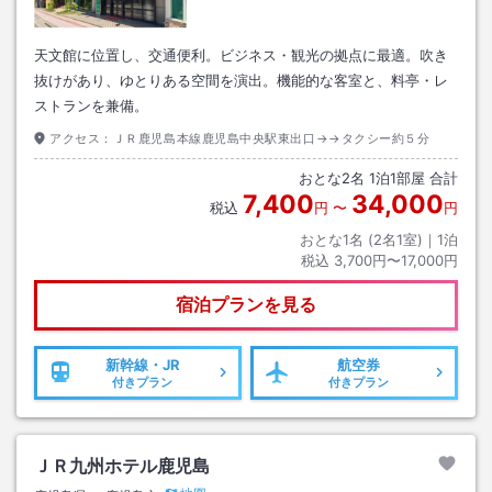
天文館に位置し、交通便利。ビジネス・観光の拠点に最適。吹き
抜けがあり、ゆとりある空間を演出。機能的な客室と、料亭・レ
ストランを兼備。
アクセス：
ＪＲ鹿児島本線鹿児島中央駅東出口→→タクシー約５分
おとな
2
名
1
泊
1
部屋 合計
7,400
34,000
税込
円
〜
円
おとな1名 (
2
名1室)｜
1
泊
税込
3,700円〜17,000円
宿泊プランを見る
新幹線・JR
航空券
付きプラン
付きプラン
ＪＲ九州ホテル鹿児島