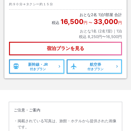
約９０分→タクシー約１５分
おとな
2
名
1
泊
1
部屋 合計
16,500
33,000
税込
円
〜
円
おとな1名 (
2
名1室)｜
1
泊
税込
8,250円〜16,500円
宿泊プランを見る
新幹線・JR
航空券
付きプラン
付きプラン
ご注意・ご案内
掲載されている写真は、旅館・ホテルから提供された画像
です。