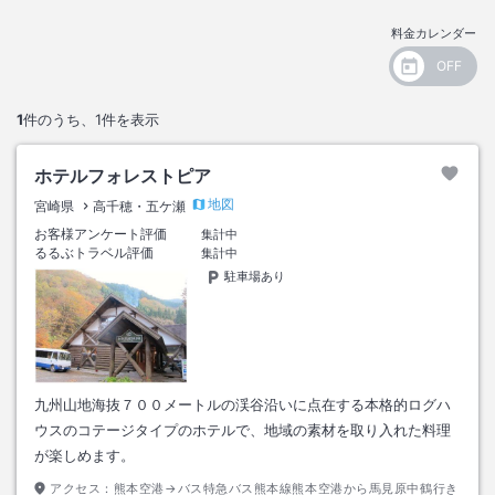
料金カレンダー
1
件のうち、
1
件を表示
ホテルフォレストピア
地図
宮崎県
高千穂・五ケ瀬
お客様アンケート評価
集計中
るるぶトラベル評価
集計中
駐車場あり
九州山地海抜７００メートルの渓谷沿いに点在する本格的ログハ
ウスのコテージタイプのホテルで、地域の素材を取り入れた料理
が楽しめます。
アクセス：
熊本空港→バス特急バス熊本線熊本空港から馬見原中鶴行き