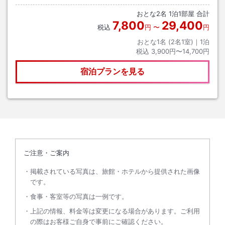
おとな
2
名
1
泊
1
部屋 合計
7,800
29,400
税込
円
〜
円
おとな1名 (
2
名1室)｜
1
泊
税込
3,900円〜14,700円
宿泊プランを見る
ご注意・ご案内
掲載されている写真は、旅館・ホテルから提供された画像
です。
食事・客室等の写真は一例です。
上記の情報、料金等は変更になる場合があります。ご利用
の際はお客様ご自身で事前にご確認ください。