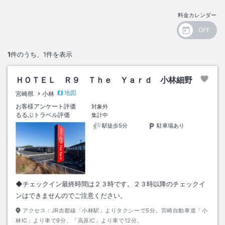
料金カレンダー
1
件のうち、
1
件を表示
ＨＯＴＥＬ Ｒ９ Ｔｈｅ Ｙａｒｄ 小林細野
地図
宮崎県
小林
お客様アンケート評価
対象外
るるぶトラベル評価
集計中
駅徒歩5分
駐車場あり
◆チェックイン最終時間は２３時です。２３時以降のチェックイ
ンはできませんのでご注意ください。
アクセス：
JR吉都線「小林駅」よりタクシーで5分。宮崎自動車道「小
林IC」より車で9分、「高原IC」より車で12分。