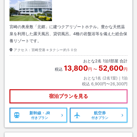
宮崎の奥座敷「北郷」に建つクアリゾートホテル。豊かな天然温
泉を利用した露天風呂、貸切風呂。4種の岩盤浴等を備えた総合保
養リゾートです。
アクセス：
宮崎空港→タクシー約５０分
おとな
2
名
1
泊
1
部屋 合計
13,800
52,600
税込
円
〜
円
おとな1名 (
2
名1室)｜
1
泊
税込
6,900円〜26,300円
宿泊プランを見る
新幹線・JR
航空券
付きプラン
付きプラン