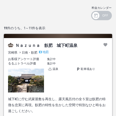
料金カレンダー
11
件のうち、
1～11
件を表示
Ｎａｚｕｎａ 飫肥 城下町温泉
地図
宮崎県
日南・飫肥
お客様アンケート評価
集計中
るるぶトラベル評価
集計中
温泉
駐車場あり
城下町に佇む武家屋敷を再生し、露天風呂付の全５室は飫肥の特
徴を忠実に再現。飫肥の特性を生かした空間で特別なひと時をお
過ごしください。