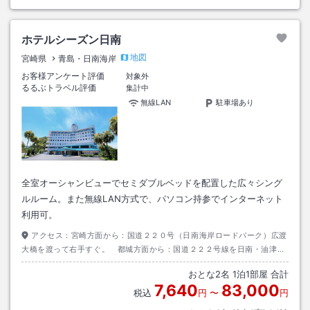
ホテルシーズン日南
地図
宮崎県
青島・日南海岸
お客様アンケート評価
対象外
るるぶトラベル評価
集計中
無線LAN
駐車場あり
全室オーシャンビューでセミダブルベッドを配置した広々シング
ルルーム。また無線LAN方式で、パソコン持参でインターネット
利用可。
アクセス：
宮崎方面から：国道２２０号（日南海岸ロードパーク）広渡
大橋を渡って右手すぐ。 都城方面から：国道２２２号線を日南・油津港
方面へ。春日町交差点左折し１ｋｍ左手。
おとな
2
名
1
泊
1
部屋 合計
7,640
83,000
税込
円
〜
円