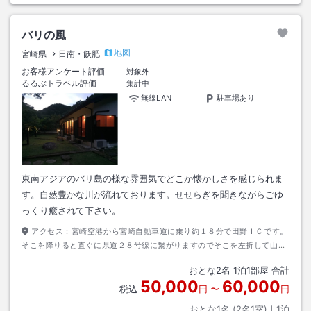
バリの風
地図
宮崎県
日南・飫肥
お客様アンケート評価
対象外
るるぶトラベル評価
集計中
無線LAN
駐車場あり
東南アジアのバリ島の様な雰囲気でどこか懐かしさを感じられま
す。自然豊かな川が流れております。せせらぎを聞きながらごゆ
っくり癒されて下さい。
アクセス：
宮崎空港から宮崎自動車道に乗り約１８分で田野ＩＣです。
そこを降りると直ぐに県道２８号線に繋がりますのでそこを左折して山道
を走ること約１２分でバリの風が左手に見えます。
おとな
2
名
1
泊
1
部屋 合計
50,000
60,000
税込
円
〜
円
おとな1名 (
2
名1室)｜
1
泊