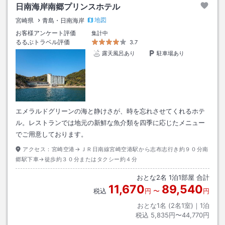
日南海岸南郷プリンスホテル
地図
宮崎県
青島・日南海岸
お客様アンケート評価
集計中
るるぶトラベル評価
3.7
露天風呂あり
駐車場あり
エメラルドグリーンの海と静けさが、時を忘れさせてくれるホテ
ル。レストランでは地元の新鮮な魚介類を四季に応じたメニュー
でご用意しております。
アクセス：
宮崎空港→ＪＲ日南線宮崎空港駅から志布志行き約９０分南
郷駅下車→徒歩約３０分またはタクシー約４分
おとな
2
名
1
泊
1
部屋 合計
11,670
89,540
税込
円
〜
円
おとな1名 (
2
名1室)｜
1
泊
税込
5,835円〜44,770円