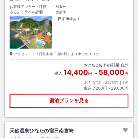
お客様アンケート評価
対象外
るるぶトラベル評価
集計中
駐車場あり
アクセス：
ＪＲ日豊本線「油津駅」より車で約１０分
おとな
2
名
1
泊
1
部屋 合計
14,400
58,000
税込
円
〜
円
おとな1名 (
2
名1室)｜
1
泊
税込
7,200円〜29,000円
宿泊プランを見る
天然温泉ひなたの宿日南宮崎