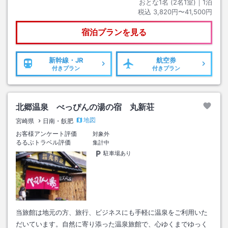
おとな1名 (
2
名1室)｜
1
泊
税込
3,820円〜41,500円
宿泊プランを見る
新幹線・JR
航空券
付きプラン
付きプラン
北郷温泉 べっぴんの湯の宿 丸新荘
地図
宮崎県
日南・飫肥
お客様アンケート評価
対象外
るるぶトラベル評価
集計中
駐車場あり
当旅館は地元の方、旅行、ビジネスにも手軽に温泉をご利用いた
だいています。自然に寄り添った温泉旅館で、心ゆくまでゆっく