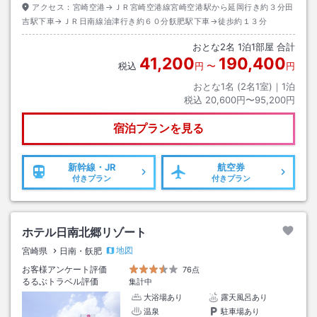
アクセス：
宮崎空港→ＪＲ宮崎空港線宮崎空港駅から延岡行き約３分田
吉駅下車→ＪＲ日南線油津行き約６０分飫肥駅下車→徒歩約１３分
おとな
2
名
1
泊
1
部屋 合計
41,200
190,400
税込
円
〜
円
おとな1名 (
2
名1室)｜
1
泊
税込
20,600円〜95,200円
宿泊プランを見る
新幹線・JR
航空券
付きプラン
付きプラン
ホテル日南北郷リゾート
地図
宮崎県
日南・飫肥
お客様アンケート評価
76点
るるぶトラベル評価
集計中
大浴場あり
露天風呂あり
温泉
駐車場あり