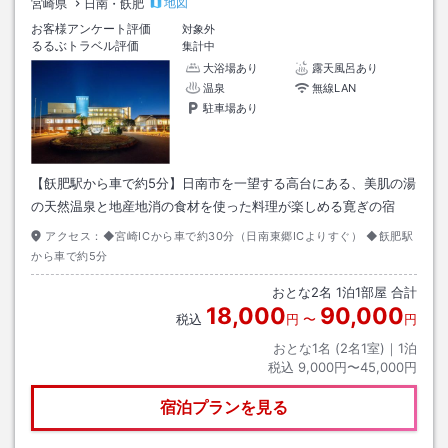
地図
宮崎県
日南・飫肥
お客様アンケート評価
対象外
るるぶトラベル評価
集計中
大浴場あり
露天風呂あり
温泉
無線LAN
駐車場あり
【飫肥駅から車で約5分】日南市を一望する高台にある、美肌の湯
の天然温泉と地産地消の食材を使った料理が楽しめる寛ぎの宿
アクセス：
◆宮崎ICから車で約30分（日南東郷ICよりすぐ） ◆飫肥駅
から車で約5分
おとな
2
名
1
泊
1
部屋 合計
18,000
90,000
税込
円
〜
円
おとな1名 (
2
名1室)｜
1
泊
税込
9,000円〜45,000円
宿泊プランを見る