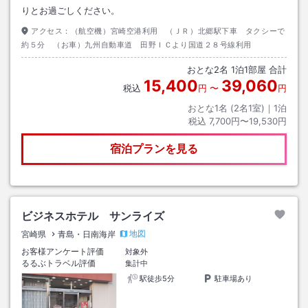
りとお過ごしください。
アクセス：
（航空機）宮崎空港利用 （ＪＲ）北郷駅下車 タクシーで
約５分 （お車）九州自動車道 田野ＩＣより国道２８号線利用
おとな
2
名
1
泊
1
部屋 合計
15,400
39,060
税込
円
〜
円
おとな1名 (
2
名1室)｜
1
泊
税込
7,700円〜19,530円
宿泊プランを見る
ビジネスホテル サンライズ
地図
宮崎県
青島・日南海岸
お客様アンケート評価
対象外
るるぶトラベル評価
集計中
駅徒歩5分
駐車場あり