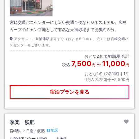
宮崎交通バスセンターにも近い交通至便なビジネスホテル。広島
カープのキャンプ地として有名な天福球場まで徒歩約５分。
アクセス：
ＪＲ油津駅よりすぐ（およそ５０ｍ）。近くには宮崎交通バ
スセンターもございます。
おとな
2
名
1
泊
1
部屋 合計
7,500
11,000
税込
円
〜
円
おとな1名 (
2
名1室)｜
1
泊
税込
3,750円〜5,500円
宿泊プランを見る
季楽 飫肥
地図
宮崎県
日南・飫肥
お客様アンケート評価
対象外