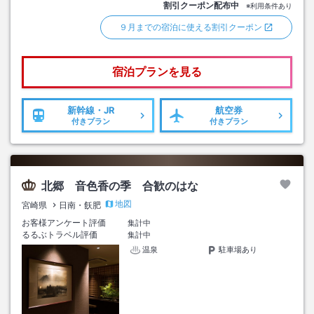
割引クーポン配布中
※利用条件あり
９月までの宿泊に使える割引クーポン
宿泊プランを見る
新幹線・JR
航空券
付きプラン
付きプラン
北郷 音色香の季 合歓のはな
地図
宮崎県
日南・飫肥
お客様アンケート評価
集計中
るるぶトラベル評価
集計中
温泉
駐車場あり