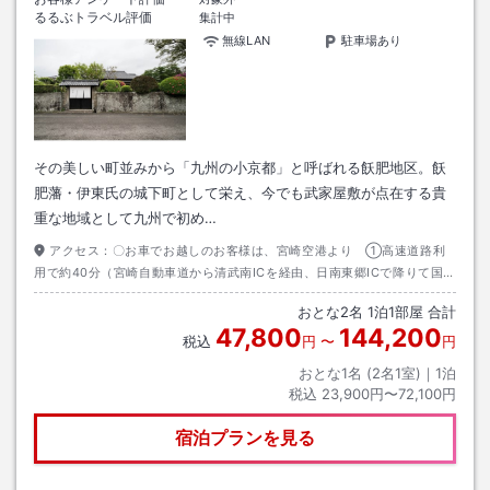
るるぶトラベル評価
集計中
無線LAN
駐車場あり
その美しい町並みから「九州の小京都」と呼ばれる飫肥地区。飫
肥藩・伊東氏の城下町として栄え、今でも武家屋敷が点在する貴
重な地域として九州で初め…
アクセス：
〇お車でお越しのお客様は、宮崎空港より ①高速道路利
用で約40分（宮崎自動車道から清武南ICを経由、日南東郷ICで降りて国道
222号へ向かう）。 ②国道220号経由の日南海岸線コースは約1時間。飫
おとな
2
名
1
泊
1
部屋 合計
肥まで一直線、最短でお越しの場合は高速道路、鵜戸神宮やサンメッセ日
47,800
144,200
南など、ゆっくり観光しながらお越しの場合は②の日南海岸線コースがお
税込
円
〜
円
すすめです。・鹿児島空港より高速道路利用で約2時間
おとな1名 (
2
名1室)｜
1
泊
税込
23,900円〜72,100円
宿泊プランを見る