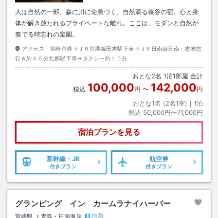
人は自然の一部。森に川に命息づく、自然滴る峡谷の宿。心と身
体が解き放たれるプライベートな離れ。ここは、モダンと自然が
奏でる時忘れの楽園。
アクセス：
宮崎空港→ＪＲ空港線田吉駅下車→ＪＲ日南線日南・志布志
行き約６０分北郷駅下車→タクシー約１０分
おとな
2
名
1
泊
1
部屋 合計
100,000
142,000
税込
円
〜
円
おとな1名 (
2
名1室)｜
1
泊
税込
50,000円〜71,000円
宿泊プランを見る
新幹線・JR
航空券
付きプラン
付きプラン
グランピング イン カームラナイハーバー
地図
宮崎県
青島・日南海岸