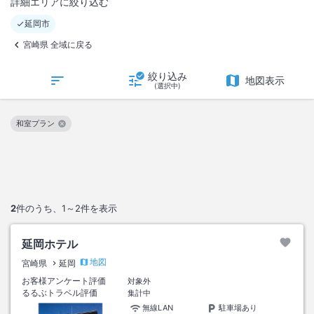
詳細エリアに絞り込む
延岡市
宮崎県 全域に戻る
絞り込み
地図表示
(選択中)
和室プラン
この絞り込み条件を解除
2
件のうち、
1～2
件を表示
延岡ホテル
地図
宮崎県
延岡
お客様アンケート評価
対象外
るるぶトラベル評価
集計中
無線LAN
駐車場あり