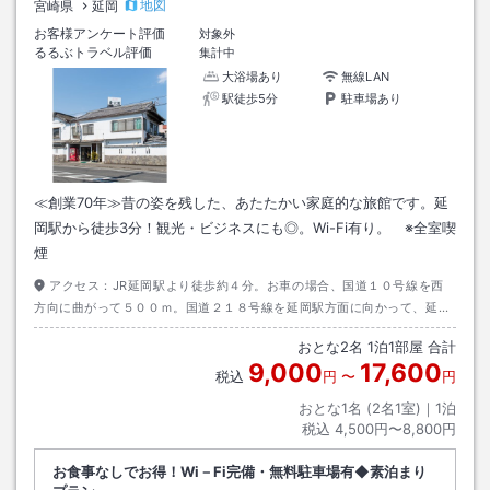
地図
宮崎県
延岡
お客様アンケート評価
対象外
るるぶトラベル評価
集計中
大浴場あり
無線LAN
駅徒歩5分
駐車場あり
≪創業70年≫昔の姿を残した、あたたかい家庭的な旅館です。延
岡駅から徒歩3分！観光・ビジネスにも◎。Wi-Fi有り。 ※全室喫
煙
アクセス：
JR延岡駅より徒歩約４分。お車の場合、国道１０号線を西
方向に曲がって５００ｍ。国道２１８号線を延岡駅方面に向かって、延岡
駅のそば３００ｍ。
おとな
2
名
1
泊
1
部屋 合計
9,000
17,600
税込
円
〜
円
おとな1名 (
2
名1室)｜
1
泊
税込
4,500円〜8,800円
お食事なしでお得！Wi－Fi完備・無料駐車場有◆素泊まり