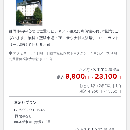
延岡市街中心地に位置しビジネス・観光に利便性の良い場所にご
ざいます。無料大型駐車場・7Fにサウナ付大浴場、コインランド
リーも設けており共用施…
アクセス：
ＪＲ利用：日豊本線延岡駅下車タクシー１０分／バス利用：
九州保健福祉大学行き１０分。
おとな
2
名
1
泊
1
部屋 合計
9,900
23,100
税込
円
〜
円
おとな1名 (
2
名1室)｜
1
泊
税込
4,950円〜11,550円
素泊りプラン
IN
チェックイン
16:00
/ OUT
チェックアウト
10:00
食事なし
本館和室（禁煙）
8畳
おとな
2
名
1
泊
1
部屋 合計