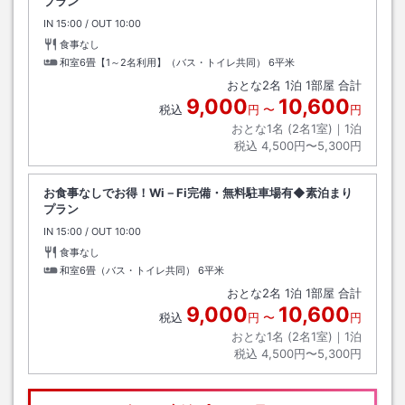
プラン
IN
チェックイン
15:00
/ OUT
チェックアウト
10:00
食事なし
和室6畳【1～2名利用】（バス・トイレ共同）
6平米
おとな
2
名
1
泊
1
部屋 合計
9,000
10,600
税込
円
〜
円
おとな1名 (
2
名1室)｜
1
泊
税込
4,500円〜5,300円
お食事なしでお得！Wi－Fi完備・無料駐車場有◆素泊まり
プラン
IN
チェックイン
15:00
/ OUT
チェックアウト
10:00
食事なし
和室6畳（バス・トイレ共同）
6平米
おとな
2
名
1
泊
1
部屋 合計
9,000
10,600
税込
円
〜
円
おとな1名 (
2
名1室)｜
1
泊
税込
4,500円〜5,300円