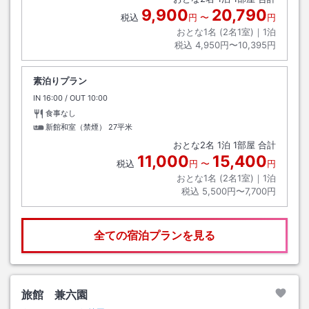
9,900
20,790
税込
円
〜
円
おとな1名 (
2
名1室)｜
1
泊
税込
4,950円〜10,395円
素泊りプラン
IN
チェックイン
16:00
/ OUT
チェックアウト
10:00
食事なし
新館和室（禁煙）
27平米
おとな
2
名
1
泊
1
部屋 合計
11,000
15,400
税込
円
〜
円
おとな1名 (
2
名1室)｜
1
泊
税込
5,500円〜7,700円
全ての宿泊プランを見る
旅館 兼六園