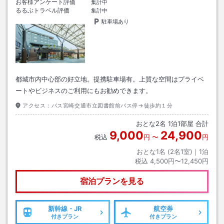
お客様アンケート評価
集計中
るるぶトラベル評価
集計中
駐車場あり
都城市内中心部の好立地。提携駐車場有。上質な空間はプライベ
ートやビジネスのご利用にもお勧めできます。
アクセス：
バス宮崎交通市立図書館前バス停→徒歩約１分
おとな
2
名
1
泊
1
部屋 合計
9,000
24,900
税込
円
〜
円
おとな1名 (
2
名1室)｜
1
泊
税込
4,500円〜12,450円
宿泊プランを見る
新幹線・JR
航空券
付きプラン
付きプラン