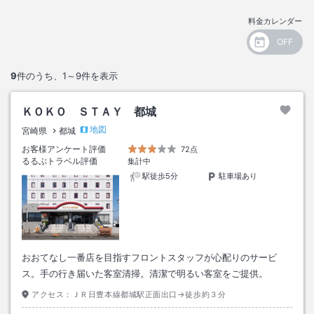
料金カレンダー
9
件のうち、
1～9
件を表示
ＫＯＫＯ ＳＴＡＹ 都城
地図
宮崎県
都城
お客様アンケート評価
72点
るるぶトラベル評価
集計中
駅徒歩5分
駐車場あり
おおてなし一番店を目指すフロントスタッフが心配りのサービ
ス。手の行き届いた客室清掃。清潔で明るい客室をご提供。
アクセス：
ＪＲ日豊本線都城駅正面出口→徒歩約３分