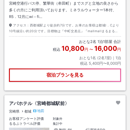
宮崎空港行バス停、繁華街（牟田町）までスグと立地の良さから
多くの方にご利用頂いております。ミネラルウォーター1本付、
R5．12月にwi－fi…
アクセス：
西都城駅より徒歩約7分です。お車のお客様は都城I．Cより
10号線沿い約20分です。目標物は『中町交差点』『mallmallまるまる』
です。宮崎空港発高速バスご利用のお客様は『中央通り3丁目』で降車下
おとな
2
名
1
泊
1
部屋 合計
さい。
10,800
16,000
税込
円
〜
円
おとな1名 (
2
名1室)｜
1
泊
税込
5,400円〜8,000円
宿泊プランを見る
アパホテル〈宮崎都城駅前〉
地図
宮崎県
都城
お客様アンケート評価
対象外
るるぶトラベル評価
集計中
無線LAN
駅徒歩5分