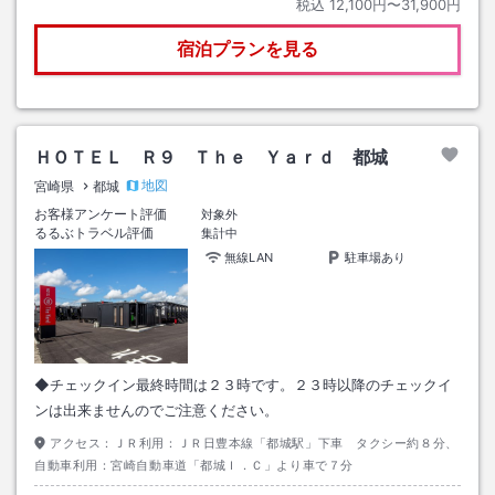
税込
12,100円〜31,900円
宿泊プランを見る
ＨＯＴＥＬ Ｒ９ Ｔｈｅ Ｙａｒｄ 都城
地図
宮崎県
都城
お客様アンケート評価
対象外
るるぶトラベル評価
集計中
無線LAN
駐車場あり
◆チェックイン最終時間は２３時です。２３時以降のチェックイ
ンは出来ませんのでご注意ください。
アクセス：
ＪＲ利用：ＪＲ日豊本線「都城駅」下車 タクシー約８分、
自動車利用：宮崎自動車道「都城Ｉ．Ｃ」より車で７分