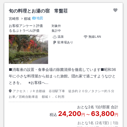
旬の料理とお湯の宿 常盤荘
地図
宮崎県
都城
お客様アンケート評価
対象外
るるぶトラベル評価
集計中
温泉
無線LAN
駐車場あり
■消毒液の設置・食事会場の除菌清掃を徹底しています■昭和36
年に小さな料理屋から始まった旅館。隠れ家で過ごすようなひと
ときを。 ※お客様へ…
アクセス：
ＪＲ吉都線 谷頭駅下車 徒歩約２０分／タクシー約５分
お車／宮崎自動車道 都城Ｉ．Ｃ利用
おとな
2
名
1
泊
1
部屋 合計
24,200
63,800
税込
円
〜
円
おとな1名 (
2
名1室)｜
1
泊