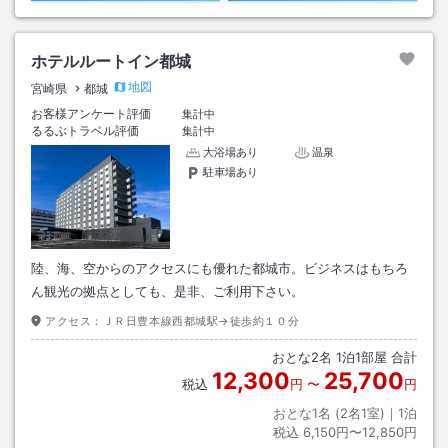
ホテルルートイン都城
地図
宮崎県
都城
お客様アンケート評価
集計中
るるぶトラベル評価
集計中
大浴場あり
温泉
駐車場あり
陸、海、空からのアクセスにも優れた都城市。ビジネスはもちろ
ん観光の拠点としても、是非、ご利用下さい。
アクセス：
ＪＲ日豊本線西都城駅→徒歩約１０分
おとな
2
名
1
泊
1
部屋 合計
12,300
25,700
税込
円
〜
円
おとな1名 (
2
名1室)｜
1
泊
税込
6,150円〜12,850円