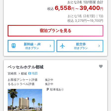
おとな
2
名
1
泊
1
部屋 合計
6,558
39,400
税込
円
〜
円
おとな1名 (
2
名1室)｜
1
泊
税込
3,279円〜19,700円
宿泊プランを見る
新幹線・JR
航空券
付きプラン
付きプラン
ベッセルホテル都城
地図
宮崎県
都城
お客様アンケート評価
集計中
るるぶトラベル評価
集計中
駐車場あり