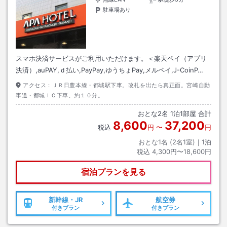
駐車場あり
スマホ決済サービスがご利用いただけます。＜楽天ペイ（アプリ
決済）,auPAY,ｄ払い,PayPay,ゆうちょPay,メルペイ,J-CoinP…
アクセス：
ＪＲ日豊本線・都城駅下車。改札を出たら真正面。宮崎自動
車道・都城ＩＣ下車、約１０分。
おとな
2
名
1
泊
1
部屋 合計
8,600
37,200
税込
円
〜
円
おとな1名 (
2
名1室)｜
1
泊
税込
4,300円〜18,600円
宿泊プランを見る
新幹線・JR
航空券
付きプラン
付きプラン