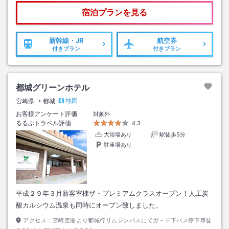
宿泊プランを見る
新幹線・JR
航空券
付きプラン
付きプラン
都城グリーンホテル
地図
宮崎県
都城
お客様アンケート評価
対象外
るるぶトラベル評価
4.3
大浴場あり
駅徒歩5分
駐車場あり
平成２９年３月新客室棟ザ・プレミアムクラスオープン！人工炭
酸カルシウム温泉も同時にオープン致しました。
アクセス：
宮崎空港より都城行リムジンバスにてガ－ド下バス停下車徒