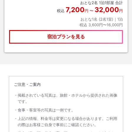
おとな
2
名
1
泊
1
部屋 合計
7,200
32,000
税込
円
〜
円
おとな1名 (
2
名1室)｜
1
泊
税込
3,600円〜16,000円
宿泊プランを見る
ご注意・ご案内
掲載されている写真は、旅館・ホテルから提供された画像
です。
食事・客室等の写真は一例です。
上記の情報、料金等は変更になる場合があります。ご利用
の際はお客様ご自身で事前にご確認ください。