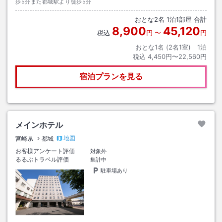
歩5分また都城駅より徒歩5分
おとな
2
名
1
泊
1
部屋 合計
8,900
45,120
税込
円
〜
円
おとな1名 (
2
名1室)｜
1
泊
税込
4,450円〜22,560円
宿泊プランを見る
メインホテル
地図
宮崎県
都城
お客様アンケート評価
対象外
るるぶトラベル評価
集計中
駐車場あり