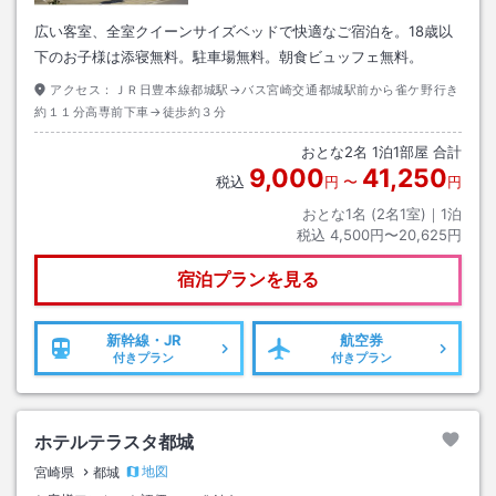
広い客室、全室クイーンサイズベッドで快適なご宿泊を。18歳以
下のお子様は添寝無料。駐車場無料。朝食ビュッフェ無料。
アクセス：
ＪＲ日豊本線都城駅→バス宮崎交通都城駅前から雀ケ野行き
約１１分高専前下車→徒歩約３分
おとな
2
名
1
泊
1
部屋 合計
9,000
41,250
税込
円
〜
円
おとな1名 (
2
名1室)｜
1
泊
税込
4,500円〜20,625円
宿泊プランを見る
新幹線・JR
航空券
付きプラン
付きプラン
ホテルテラスタ都城
地図
宮崎県
都城