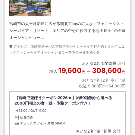
宮崎市の太平洋沿岸に広がる南北11kmの広大な「フェニックス・
シーガイア・リゾート」エリアの中心に位置する地上154ｍの全室
オーシャンビュー…
アクセス：
宮崎空港→バス宮崎空港からシーガイア行き約３０分フェニ
ックス・シーガイアオーシャンタワー前下車→徒歩約０分
おとな
2
名
1
泊
1
部屋 合計
19,600
308,600
税込
円
〜
円
おとな1名 (
2
名1室)｜
1
泊
税込
9,800円〜154,300円
【宮崎で遊ぼうクーポン2026★】約50種類から選べる
2000円相当の食・遊・体験クーポン付き！
IN
チェックイン
14:00
/ OUT
チェックアウト
11:00
朝食のみ
デラックスツイン 禁煙
50平米
おとな
2
名
1
泊
1
部屋 合計