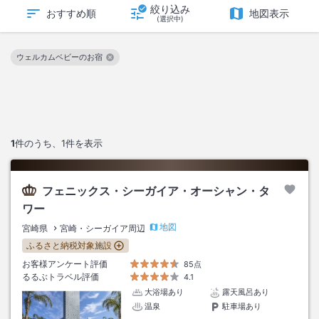
絞り込み
おすすめ順
地図表示
(選択中)
ウェルカムベビーのお宿
この絞り込み条件を解除
1
件のうち、
1
件を表示
フェニックス・シーガイア・オーシャン・タ
ワー
地図
宮崎県
宮崎・シーガイア周辺
ふるさと納税対象施設
お客様アンケート評価
85点
るるぶトラベル評価
4.1
大浴場あり
露天風呂あり
温泉
駐車場あり