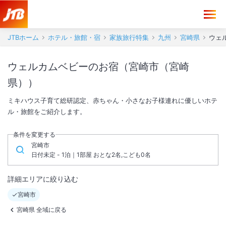
JTBホーム
ホテル・旅館・宿
家族旅行特集
九州
宮崎県
ウェ
ウェルカムベビーのお宿（宮崎市（宮崎
県））
ミキハウス子育て総研認定、赤ちゃん・小さなお子様連れに優しいホテ
ル・旅館をご紹介します。
条件を変更する
宮崎市
日付未定 - 1泊｜1部屋 おとな2名,こども0名
詳細エリアに絞り込む
宮崎市
宮崎県 全域に戻る