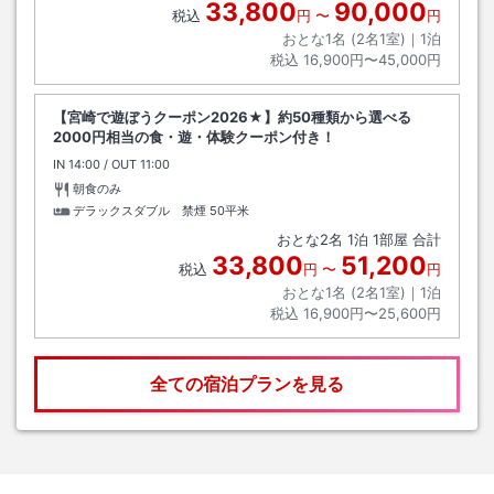
33,800
90,000
税込
円
〜
円
おとな1名 (
2
名1室)｜
1
泊
税込
16,900円〜45,000円
【宮崎で遊ぼうクーポン2026★】約50種類から選べる
2000円相当の食・遊・体験クーポン付き！
IN
チェックイン
14:00
/ OUT
チェックアウト
11:00
朝食のみ
デラックスダブル 禁煙
50平米
おとな
2
名
1
泊
1
部屋 合計
33,800
51,200
税込
円
〜
円
おとな1名 (
2
名1室)｜
1
泊
税込
16,900円〜25,600円
全ての宿泊プランを見る