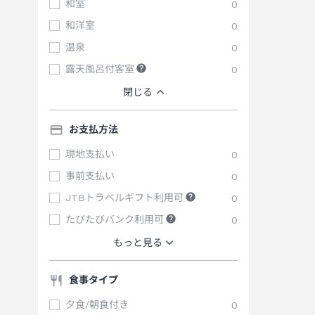
和室
0
和洋室
0
温泉
0
露天風呂付客室
0
閉じる
お支払方法
現地支払い
0
事前支払い
0
JTBトラベルギフト利用可
0
たびたびバンク利用可
0
もっと見る
食事タイプ
夕食/朝食付き
0