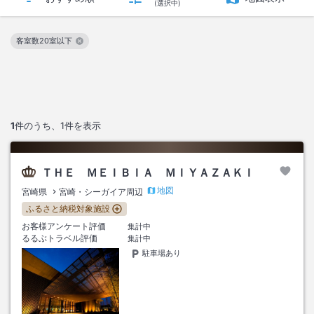
(選択中)
客室数20室以下
この絞り込み条件を解除
1
件のうち、
1
件を表示
ＴＨＥ ＭＥＩＢＩＡ ＭＩＹＡＺＡＫＩ
地図
宮崎県
宮崎・シーガイア周辺
ふるさと納税対象施設
お客様アンケート評価
集計中
るるぶトラベル評価
集計中
駐車場あり