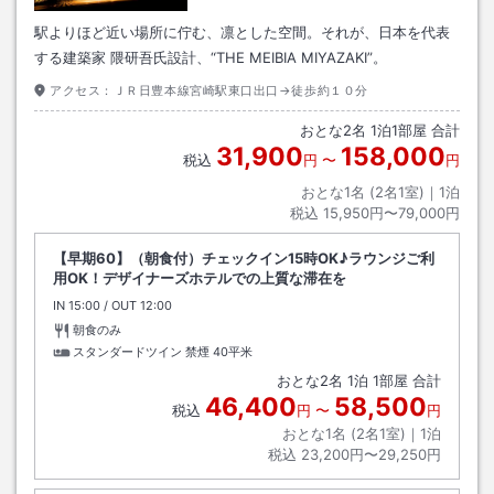
駅よりほど近い場所に佇む、凛とした空間。それが、日本を代表
する建築家 隈研吾氏設計、“THE MEIBIA MIYAZAKI”。
アクセス：
ＪＲ日豊本線宮崎駅東口出口→徒歩約１０分
おとな
2
名
1
泊
1
部屋 合計
31,900
158,000
税込
円
〜
円
おとな1名 (
2
名1室)｜
1
泊
税込
15,950円〜79,000円
【早期60】（朝食付）チェックイン15時OK♪ラウンジご利
用OK！デザイナーズホテルでの上質な滞在を
IN
チェックイン
15:00
/ OUT
チェックアウト
12:00
朝食のみ
スタンダードツイン 禁煙
40平米
おとな
2
名
1
泊
1
部屋 合計
46,400
58,500
税込
円
〜
円
おとな1名 (
2
名1室)｜
1
泊
税込
23,200円〜29,250円