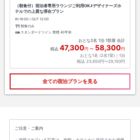
（朝食付）宿泊者専用ラウンジご利用OK♪デザイナーズホ
テルでの上質な滞在プラン
IN
チェックイン
16:00
/ OUT
チェックアウト
12:00
朝食のみ
スタンダードツイン 禁煙
40平米
おとな
2
名
1
泊
1
部屋 合計
47,300
58,300
税込
円
〜
円
おとな1名 (
2
名1室)｜
1
泊
税込
23,650円〜29,150円
全ての宿泊プランを見る
ご注意・ご案内
掲載されている写真は、旅館・ホテルから提供された画像