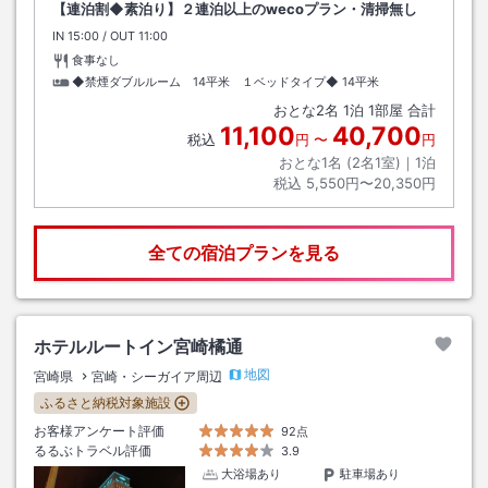
【連泊割◆素泊り】２連泊以上のwecoプラン・清掃無し
IN
チェックイン
15:00
/ OUT
チェックアウト
11:00
食事なし
◆禁煙ダブルルーム 14平米 １ベッドタイプ◆
14平米
おとな
2
名
1
泊
1
部屋 合計
11,100
40,700
税込
円
〜
円
おとな1名 (
2
名1室)｜
1
泊
税込
5,550円〜20,350円
全ての宿泊プランを見る
ホテルルートイン宮崎橘通
地図
宮崎県
宮崎・シーガイア周辺
ふるさと納税対象施設
お客様アンケート評価
92点
るるぶトラベル評価
3.9
大浴場あり
駐車場あり