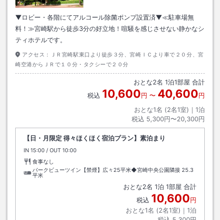
▼ロビー・各階にてアルコール除菌ポンプ設置済▼≪駐車場無
料！≫宮崎駅から徒歩3分の好立地！喧騒を感じさせない静かなシ
ティホテルです。
アクセス：
ＪＲ宮崎駅東口より徒歩３分、宮崎ＩＣより車で２０分、宮
崎空港からＪＲで１０分・タクシーで２０分
おとな
2
名
1
泊
1
部屋 合計
10,600
40,600
税込
円
〜
円
おとな1名 (
2
名1室)｜
1
泊
税込
5,300円〜20,300円
【日・月限定 得々ほくほく宿泊プラン】素泊まり
IN
チェックイン
15:00
/ OUT
チェックアウト
10:00
食事なし
パークビューツイン【禁煙】広々25平米◆宮崎中央公園隣接
25.3
平米
おとな
2
名
1
泊
1
部屋 合計
10,600
税込
円
おとな1名 (
2
名1室)｜
1
泊
税込
5,300円