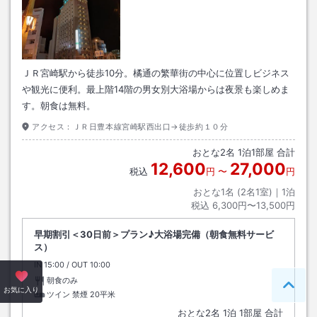
ＪＲ宮崎駅から徒歩10分。橘通の繁華街の中心に位置しビジネス
や観光に便利。最上階14階の男女別大浴場からは夜景も楽しめま
す。朝食は無料。
アクセス：
ＪＲ日豊本線宮崎駅西出口→徒歩約１０分
おとな
2
名
1
泊
1
部屋 合計
12,600
27,000
税込
円
〜
円
おとな1名 (
2
名1室)｜
1
泊
税込
6,300円〜13,500円
早期割引＜30日前＞プラン♪大浴場完備（朝食無料サービ
ス）
IN
チェックイン
15:00
/ OUT
チェックアウト
10:00
朝食のみ
ペー
お気に入り
ツイン 禁煙
20平米
おとな
2
名
1
泊
1
部屋 合計