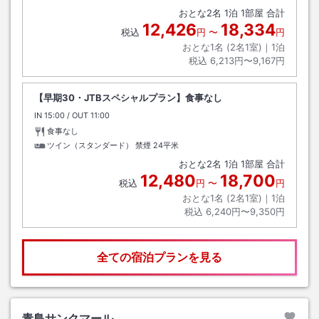
おとな
2
名
1
泊
1
部屋 合計
12,426
18,334
税込
円
〜
円
おとな1名 (
2
名1室)｜
1
泊
税込
6,213円〜9,167円
【早期30・JTBスペシャルプラン】食事なし
IN
チェックイン
15:00
/ OUT
チェックアウト
11:00
食事なし
ツイン（スタンダード） 禁煙
24平米
おとな
2
名
1
泊
1
部屋 合計
12,480
18,700
税込
円
〜
円
おとな1名 (
2
名1室)｜
1
泊
税込
6,240円〜9,350円
全ての宿泊プランを見る
青島サンクマール