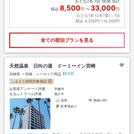
おとな
2
名
1
泊
1
部屋 合計
8,500
33,000
税込
円
〜
円
おとな1名 (
2
名1室)｜
1
泊
税込
4,250円〜16,500円
全ての宿泊プランを見る
天然温泉 日向の湯 ドーミーイン宮崎
地図
宮崎県
宮崎・シーガイア周辺
ふるさと納税対象施設
お客様アンケート評価
対象外
るるぶトラベル評価
集計中
温泉
無線LAN
駐車場あり