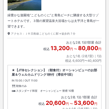
緑豊かな遊園地“こどものくに”と青島ビーチに隣接する大型リゾ
ートホテルです。３階の展望温泉大浴場からは太平洋と青島が一
望できます。
アクセス：
ＪＲ日南線こどものくに駅→徒歩約７分
おとな
2
名
1
泊
1
部屋 合計
13,200
80,800
税込
円
〜
円
おとな1名 (
2
名1室)｜
1
泊
税込
6,600円〜40,400円
★【JTBセレクション】（朝食付）オーシャンビューのお部
屋＆ウェルカムドリンク1杯付（滞在中1回）
IN
チェックイン
15:00
/ OUT
チェックアウト
11:00
朝食のみ
スタンダード和室 オーシャンビュー 禁煙
10畳
おとな
2
名
1
泊
1
部屋 合計
20,600
53,600
税込
円
〜
円
おとな1名 (
2
名1室)｜
1
泊