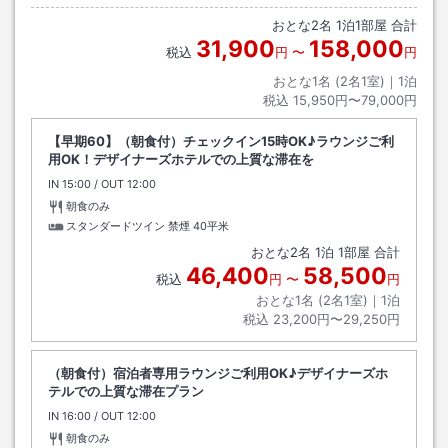
おとな
2
名
1
泊
1
部屋 合計
31,900
158,000
税込
円
〜
円
おとな1名 (
2
名1室)｜
1
泊
税込
15,950円〜79,000円
【早期60】（朝食付）チェックイン15時OK♪ラウンジご利
用OK！デザイナーズホテルでの上質な滞在を
IN
チェックイン
15:00
/ OUT
チェックアウト
12:00
朝食のみ
スタンダードツイン 禁煙
40平米
おとな
2
名
1
泊
1
部屋 合計
46,400
58,500
税込
円
〜
円
おとな1名 (
2
名1室)｜
1
泊
税込
23,200円〜29,250円
（朝食付）宿泊者専用ラウンジご利用OK♪デザイナーズホ
テルでの上質な滞在プラン
IN
チェックイン
16:00
/ OUT
チェックアウト
12:00
朝食のみ