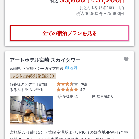
33,800
51,200
税込
円
〜
円
おとな1名 (
2
名1室)｜
1
泊
税込
16,900円〜25,600円
全ての宿泊プランを見る
アートホテル宮崎 スカイタワー
地図
宮崎県
宮崎・シーガイア周辺
ふるさと納税対象施設
お客様アンケート評価
78点
るるぶトラベル評価
4.7
駅徒歩5分
駐車場あり
宮崎駅より徒歩5分・宮崎空港駅よりJR10分の好立地◆Wi-Fi全室