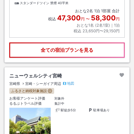
スタンダードツイン 禁煙
40平米
おとな
2
名
1
泊
1
部屋 合計
47,300
58,300
税込
円
〜
円
おとな1名 (
2
名1室)｜
1
泊
税込
23,650円〜29,150円
全ての宿泊プランを見る
ニューウェルシティ宮崎
地図
宮崎県
宮崎・シーガイア周辺
ふるさと納税対象施設
お客様アンケート評価
対象外
るるぶトラベル評価
集計中
駅徒歩5分
駐車場あり