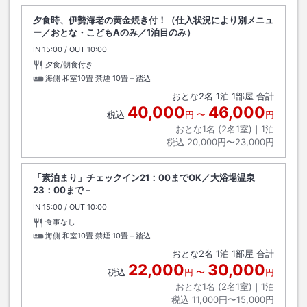
夕食時、伊勢海老の黄金焼き付！（仕入状況により別メニュ
ー／おとな・こどもAのみ／1泊目のみ）
IN
チェックイン
15:00
/ OUT
チェックアウト
10:00
夕食/朝食付き
海側 和室10畳 禁煙
10畳＋踏込
おとな
2
名
1
泊
1
部屋 合計
40,000
46,000
税込
円
〜
円
おとな1名 (
2
名1室)｜
1
泊
税込
20,000円〜23,000円
「素泊まり」チェックイン21：00までOK／大浴場温泉
23：00まで－
IN
チェックイン
15:00
/ OUT
チェックアウト
10:00
食事なし
海側 和室10畳 禁煙
10畳＋踏込
おとな
2
名
1
泊
1
部屋 合計
22,000
30,000
税込
円
〜
円
おとな1名 (
2
名1室)｜
1
泊
税込
11,000円〜15,000円