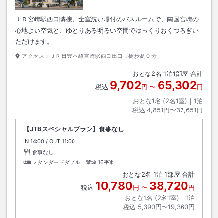
ＪＲ宮崎駅西口隣接。全室洗い場付のバスルームで、南国宮崎の
心地よい空気と、ゆとりある明るい空間でゆっくりおくつろぎい
ただけます。
アクセス：
ＪＲ日豊本線宮崎駅西口出口→徒歩約０分
おとな
2
名
1
泊
1
部屋 合計
9,702
65,302
税込
円
〜
円
おとな1名 (
2
名1室)｜
1
泊
税込
4,851円〜32,651円
【JTBスペシャルプラン】食事なし
IN
チェックイン
14:00
/ OUT
チェックアウト
11:00
食事なし
スタンダードダブル 禁煙
16平米
おとな
2
名
1
泊
1
部屋 合計
10,780
38,720
税込
円
〜
円
おとな1名 (
2
名1室)｜
1
泊
税込
5,390円〜19,360円