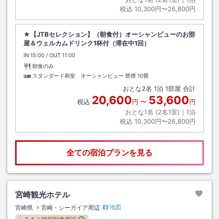
税込
10,300円〜26,800円
★【JTBセレクション】（朝食付）オーシャンビューのお部
屋＆ウェルカムドリンク1杯付（滞在中1回）
IN
チェックイン
15:00
/ OUT
チェックアウト
11:00
朝食のみ
スタンダード和室 オーシャンビュー 禁煙
10畳
おとな
2
名
1
泊
1
部屋 合計
20,600
53,600
税込
円
〜
円
おとな1名 (
2
名1室)｜
1
泊
税込
10,300円〜26,800円
全ての宿泊プランを見る
宮崎観光ホテル
地図
宮崎県
宮崎・シーガイア周辺