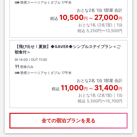
禁煙スーペリアセミダブル
17平米
おとな
2
名
1
泊
1
部屋 合計
10,500
27,000
税込
円
〜
円
おとな1名 (
2
名1室)｜
1
泊
税込
5,250円〜13,500円
【飛び出せ！夏旅】◆SAVER◆シンプルステイプラン＜ご
朝食付＞
IN
チェックイン
14:00
/ OUT
チェックアウト
11:00
朝食のみ
禁煙スーペリアセミダブル
17平米
おとな
2
名
1
泊
1
部屋 合計
11,000
31,400
税込
円
〜
円
おとな1名 (
2
名1室)｜
1
泊
税込
5,500円〜15,700円
全ての宿泊プランを見る