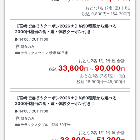
おとな1名 (
2
名1室)｜
1
泊
税込
9,800円〜154,300円
【宮崎で遊ぼうクーポン2026★】約50種類から選べる
2000円相当の食・遊・体験クーポン付き！
IN
チェックイン
14:00
/ OUT
チェックアウト
11:00
朝食のみ
デラックスツイン 禁煙
50平米
おとな
2
名
1
泊
1
部屋 合計
33,800
90,000
税込
円
〜
円
おとな1名 (
2
名1室)｜
1
泊
税込
16,900円〜45,000円
【宮崎で遊ぼうクーポン2026★】約50種類から選べる
2000円相当の食・遊・体験クーポン付き！
IN
チェックイン
14:00
/ OUT
チェックアウト
11:00
朝食のみ
デラックスダブル 禁煙
50平米
おとな
2
名
1
泊
1
部屋 合計