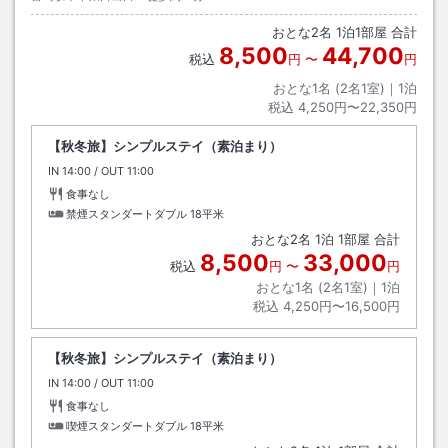
おとな
2
名
1
泊
1
部屋 合計
8,500
44,700
税込
円
〜
円
おとな1名 (
2
名1室)｜
1
泊
税込
4,250円〜22,350円
【秋冬旅】シンプルステイ（素泊まり）
IN
チェックイン
14:00
/ OUT
チェックアウト
11:00
食事なし
禁煙スタンダートダブル
18平米
おとな
2
名
1
泊
1
部屋 合計
8,500
33,000
税込
円
〜
円
おとな1名 (
2
名1室)｜
1
泊
税込
4,250円〜16,500円
【秋冬旅】シンプルステイ（素泊まり）
IN
チェックイン
14:00
/ OUT
チェックアウト
11:00
食事なし
喫煙スタンダートダブル
18平米