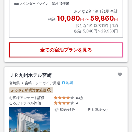
スタンダードツイン 禁煙
19平米
おとな
2
名
1
泊
1
部屋 合計
10,080
59,860
税込
円
〜
円
おとな1名 (
2
名1室)｜
1
泊
税込
5,040円〜29,930円
全ての宿泊プランを見る
ＪＲ九州ホテル宮崎
地図
宮崎県
宮崎・シーガイア周辺
ふるさと納税対象施設
お客様アンケート評価
84点
るるぶトラベル評価
4
駅徒歩5分
駐車場あり