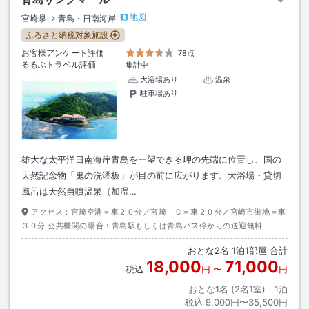
地図
宮崎県
青島・日南海岸
ふるさと納税対象施設
お客様アンケート評価
78点
るるぶトラベル評価
集計中
大浴場あり
温泉
駐車場あり
雄大な太平洋日南海岸青島を一望できる岬の先端に位置し、国の
天然記念物「鬼の洗濯板」が目の前に広がります。大浴場・貸切
風呂は天然自噴温泉（加温…
アクセス：
宮崎空港＝車２０分／宮崎ＩＣ＝車２０分／宮崎市街地＝車
３０分 公共機関の場合：青島駅もしくは青島バス停からの送迎無料
おとな
2
名
1
泊
1
部屋 合計
18,000
71,000
税込
円
〜
円
おとな1名 (
2
名1室)｜
1
泊
税込
9,000円〜35,500円