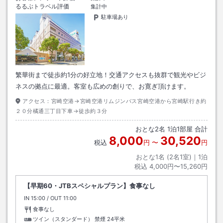
るるぶトラベル評価
集計中
駐車場あり
繁華街まで徒歩約1分の好立地！交通アクセスも抜群で観光やビジ
ネスの拠点に最適。客室も広めの創りで、お寛ぎ頂けます。
アクセス：
宮崎空港→宮崎空港リムジンバス宮崎空港から宮崎駅行き約
２０分橘通三丁目下車→徒歩約３分
おとな
2
名
1
泊
1
部屋 合計
8,000
30,520
税込
円
〜
円
おとな1名 (
2
名1室)｜
1
泊
税込
4,000円〜15,260円
【早期60・JTBスペシャルプラン】食事なし
IN
チェックイン
15:00
/ OUT
チェックアウト
11:00
食事なし
ツイン（スタンダード） 禁煙
24平米