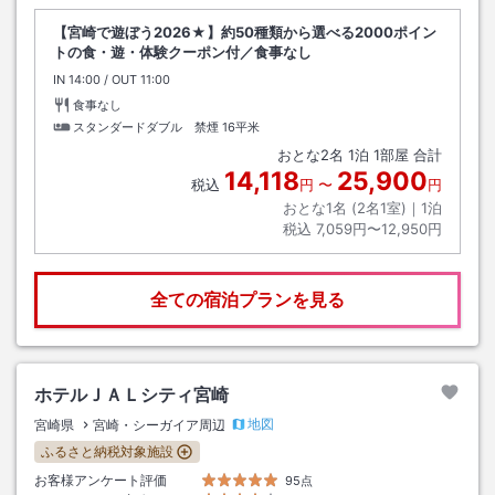
【宮崎で遊ぼう2026★】約50種類から選べる2000ポイン
トの食・遊・体験クーポン付／食事なし
IN
チェックイン
14:00
/ OUT
チェックアウト
11:00
食事なし
スタンダードダブル 禁煙
16平米
おとな
2
名
1
泊
1
部屋 合計
14,118
25,900
税込
円
〜
円
おとな1名 (
2
名1室)｜
1
泊
税込
7,059円〜12,950円
全ての宿泊プランを見る
ホテルＪＡＬシティ宮崎
地図
宮崎県
宮崎・シーガイア周辺
ふるさと納税対象施設
お客様アンケート評価
95点