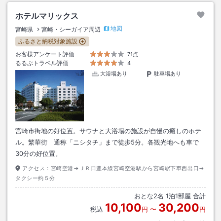
ホテルマリックス
地図
宮崎県
宮崎・シーガイア周辺
ふるさと納税対象施設
お客様アンケート評価
71点
るるぶトラベル評価
4
大浴場あり
駐車場あり
宮崎市街地の好位置。サウナと大浴場の施設が自慢の癒しのホテ
ル。繁華街 通称「ニシタチ」まで徒歩5分。各観光地へも車で
30分の好位置。
アクセス：
宮崎空港→ＪＲ日豊本線宮崎空港駅から宮崎駅下車西出口→
タクシー約５分
おとな
2
名
1
泊
1
部屋 合計
10,100
30,200
税込
円
〜
円