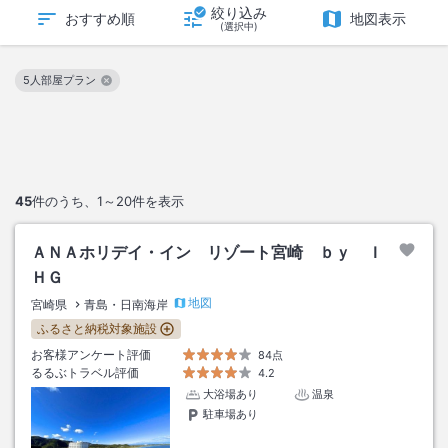
絞り込み
おすすめ順
地図表示
(選択中)
5人部屋プラン
この絞り込み条件を解除
45
件のうち、
1～20
件を表示
ＡＮＡホリデイ・イン リゾート宮崎 ｂｙ Ｉ
ＨＧ
地図
宮崎県
青島・日南海岸
ふるさと納税対象施設
お客様アンケート評価
84点
るるぶトラベル評価
4.2
大浴場あり
温泉
駐車場あり