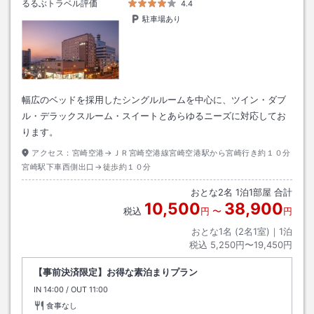
るるぶトラベル評価
4.4
駐車場あり
幅広のベッドを採用したシングルルームを中心に、ツイン・ダブ
ル・デラックスルーム・スイートとあらゆるニーズに対応してお
ります。
アクセス：
宮崎空港→ＪＲ宮崎空港線宮崎空港駅から宮崎行き約１０分
宮崎駅下車西側出口→徒歩約１０分
おとな
2
名
1
泊
1
部屋 合計
10,500
38,900
税込
円
〜
円
おとな1名 (
2
名1室)｜
1
泊
税込
5,250円〜19,450円
【事前決済限定】お得な素泊まりプラン
IN
チェックイン
14:00
/ OUT
チェックアウト
11:00
食事なし