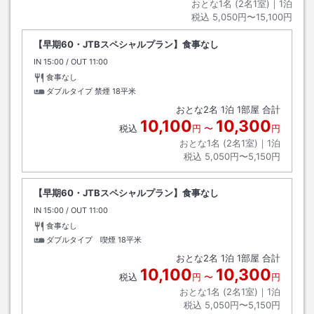
おとな1名 (
2
名1室)｜
1
泊
税込
5,050円〜15,100円
【早期60・JTBスペシャルプラン】食事なし
IN
チェックイン
15:00
/ OUT
チェックアウト
11:00
食事なし
ダブルタイプ 禁煙
18平米
おとな
2
名
1
泊
1
部屋 合計
10,100
10,300
税込
円
〜
円
おとな1名 (
2
名1室)｜
1
泊
税込
5,050円〜5,150円
【早期60・JTBスペシャルプラン】食事なし
IN
チェックイン
15:00
/ OUT
チェックアウト
11:00
食事なし
ダブルタイプ 喫煙
18平米
おとな
2
名
1
泊
1
部屋 合計
10,100
10,300
税込
円
〜
円
おとな1名 (
2
名1室)｜
1
泊
税込
5,050円〜5,150円