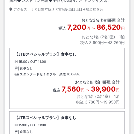
無料◆レストラン完備◆手作りの朝食バイキングが人気！
アクセス：
ＪＲ日豊本線ＪＲ宮崎駅西口出口→徒歩約５分
おとな
2
名
1
泊
1
部屋 合計
7,200
86,520
税込
円
〜
円
おとな1名 (
2
名1室)｜
1
泊
税込
3,600円〜43,260円
【JTBスペシャルプラン】食事なし
IN
チェックイン
15:00
/ OUT
チェックアウト
11:00
食事なし
スタンダードセミダブル 禁煙
16.6平米
おとな
2
名
1
泊
1
部屋 合計
7,560
39,900
税込
円
〜
円
おとな1名 (
2
名1室)｜
1
泊
税込
3,780円〜19,950円
【JTBスペシャルプラン】食事なし
IN
チェックイン
15:00
/ OUT
チェックアウト
11:00
食事なし