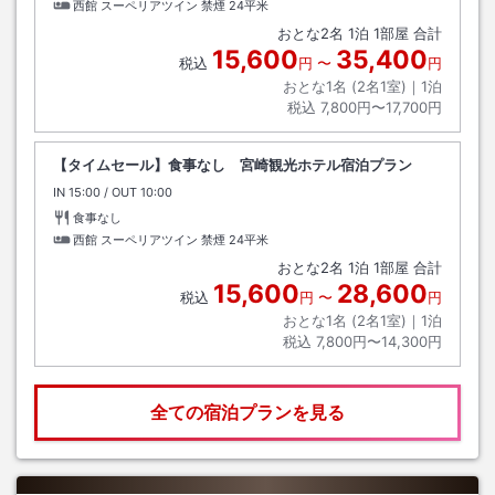
西館 スーペリアツイン 禁煙
24平米
おとな
2
名
1
泊
1
部屋 合計
15,600
35,400
税込
円
〜
円
おとな1名 (
2
名1室)｜
1
泊
税込
7,800円〜17,700円
【タイムセール】食事なし 宮崎観光ホテル宿泊プラン
IN
チェックイン
15:00
/ OUT
チェックアウト
10:00
食事なし
西館 スーペリアツイン 禁煙
24平米
おとな
2
名
1
泊
1
部屋 合計
15,600
28,600
税込
円
〜
円
おとな1名 (
2
名1室)｜
1
泊
税込
7,800円〜14,300円
全ての宿泊プランを見る