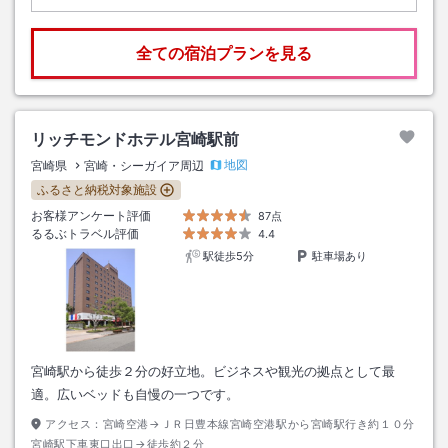
全ての宿泊プランを見る
リッチモンドホテル宮崎駅前
地図
宮崎県
宮崎・シーガイア周辺
ふるさと納税対象施設
お客様アンケート評価
87点
るるぶトラベル評価
4.4
駅徒歩5分
駐車場あり
宮崎駅から徒歩２分の好立地。ビジネスや観光の拠点として最
適。広いベッドも自慢の一つです。
アクセス：
宮崎空港→ＪＲ日豊本線宮崎空港駅から宮崎駅行き約１０分
宮崎駅下車東口出口→徒歩約２分