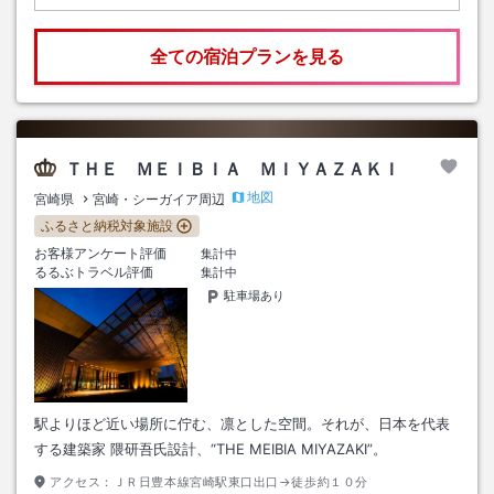
全ての宿泊プランを見る
ＴＨＥ ＭＥＩＢＩＡ ＭＩＹＡＺＡＫＩ
地図
宮崎県
宮崎・シーガイア周辺
ふるさと納税対象施設
お客様アンケート評価
集計中
るるぶトラベル評価
集計中
駐車場あり
駅よりほど近い場所に佇む、凛とした空間。それが、日本を代表
する建築家 隈研吾氏設計、“THE MEIBIA MIYAZAKI”。
アクセス：
ＪＲ日豊本線宮崎駅東口出口→徒歩約１０分