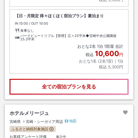
【日・月限定 得々ほくほく宿泊プラン】素泊まり
IN
チェックイン
15:00
/ OUT
チェックアウト
10:00
食事なし
パークビュートリプル【禁煙】広々25平米◆宮崎中央公園隣接
25.3平米
おとな
2
名
1
泊
1
部屋 合計
10,600
税込
円
おとな1名 (
2
名1室)｜
1
泊
税込
5,300円
全ての宿泊プランを見る
ホテルメリージュ
地図
宮崎県
宮崎・シーガイア周辺
ふるさと納税対象施設
お客様アンケート評価
集計中