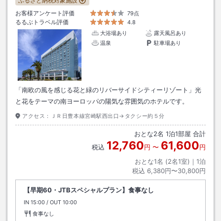
ふるさと納税対象施設
お客様アンケート評価
79点
るるぶトラベル評価
4.8
大浴場あり
露天風呂あり
温泉
駐車場あり
「南欧の風を感じる花と緑のリバーサイドシティーリゾート」光
と花をテーマの南ヨーロッパの陽気な雰囲気のホテルです。
アクセス：
ＪＲ日豊本線宮崎駅西出口→タクシー約５分
おとな
2
名
1
泊
1
部屋 合計
12,760
61,600
税込
円
〜
円
おとな1名 (
2
名1室)｜
1
泊
税込
6,380円〜30,800円
【早期60・JTBスペシャルプラン】食事なし
IN
チェックイン
15:00
/ OUT
チェックアウト
10:00
食事なし