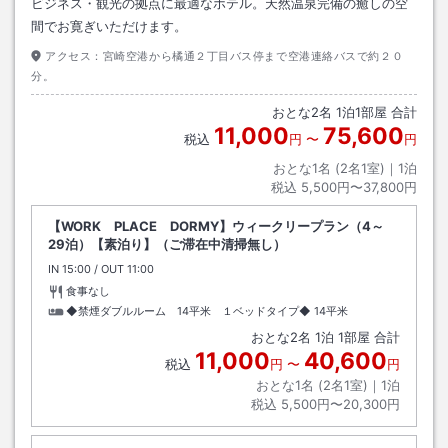
ビジネス・観光の拠点に最適なホテル。天然温泉完備の癒しの空
間でお寛ぎいただけます。
アクセス：
宮崎空港から橘通２丁目バス停まで空港連絡バスで約２０
分。
おとな
2
名
1
泊
1
部屋 合計
11,000
75,600
税込
円
〜
円
おとな1名 (
2
名1室)｜
1
泊
税込
5,500円〜37,800円
【WORK PLACE DORMY】ウィークリープラン（4～
29泊）【素泊り】（ご滞在中清掃無し）
IN
チェックイン
15:00
/ OUT
チェックアウト
11:00
食事なし
◆禁煙ダブルルーム 14平米 １ベッドタイプ◆
14平米
おとな
2
名
1
泊
1
部屋 合計
11,000
40,600
税込
円
〜
円
おとな1名 (
2
名1室)｜
1
泊
税込
5,500円〜20,300円