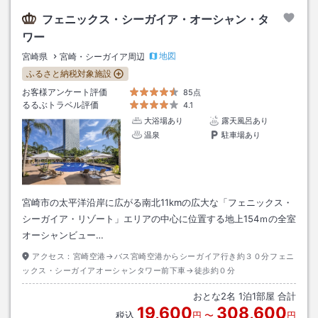
フェニックス・シーガイア・オーシャン・タ
ワー
地図
宮崎県
宮崎・シーガイア周辺
ふるさと納税対象施設
お客様アンケート評価
85点
るるぶトラベル評価
4.1
大浴場あり
露天風呂あり
温泉
駐車場あり
宮崎市の太平洋沿岸に広がる南北11kmの広大な「フェニックス・
シーガイア・リゾート」エリアの中心に位置する地上154ｍの全室
オーシャンビュー…
アクセス：
宮崎空港→バス宮崎空港からシーガイア行き約３０分フェニ
ックス・シーガイアオーシャンタワー前下車→徒歩約０分
おとな
2
名
1
泊
1
部屋 合計
19,600
308,600
税込
円
〜
円