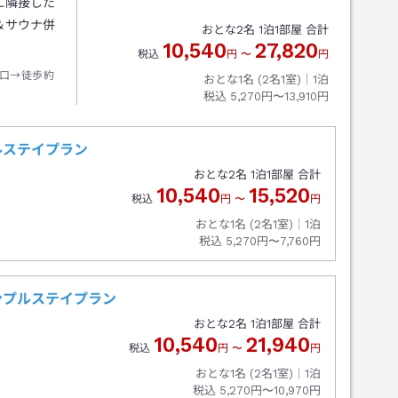
に隣接した
＆サウナ併
おとな
2
名
1
泊
1
部屋 合計
10,540
27,820
税込
円
〜
円
口→徒歩約
おとな1名 (
2
名1室)｜
1
泊
税込
5,270円〜13,910円
ルステイプラン
おとな
2
名
1
泊
1
部屋 合計
10,540
15,520
税込
円
〜
円
おとな1名 (
2
名1室)｜
1
泊
税込
5,270円〜7,760円
ンプルステイプラン
おとな
2
名
1
泊
1
部屋 合計
10,540
21,940
税込
円
〜
円
おとな1名 (
2
名1室)｜
1
泊
税込
5,270円〜10,970円