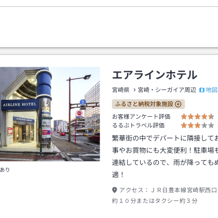
エアラインホテル
地図
宮崎県
宮崎・シーガイア周辺
ふるさと納税対象施設
お客様アンケート評価
るるぶトラベル評価
繁華街の中でデパートに隣接して
事やお買物にも大変便利！駐車場
連結しているので、雨が降っても
あり
適！
アクセス：
ＪＲ日豊本線宮崎駅西口
約１０分またはタクシー約３分