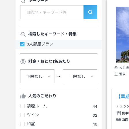
キーワード
検索したキーワード・特集
3人部屋プラン
料金 / おとな1名あたり
大浴場
温泉
〜
下限なし
上限なし
人気のこだわり
【早期
禁煙ルーム
44
チェッ
食事
ツイン
32
西館
和室
16