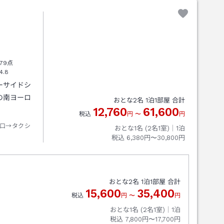
79点
4.8
ーサイドシ
の南ヨーロ
おとな
2
名
1
泊
1
部屋 合計
12,760
61,600
。
税込
円
〜
円
口→タクシ
おとな1名 (
2
名1室)｜
1
泊
税込
6,380円〜30,800円
おとな
2
名
1
泊
1
部屋 合計
15,600
35,400
税込
円
〜
円
おとな1名 (
2
名1室)｜
1
泊
税込
7,800円〜17,700円