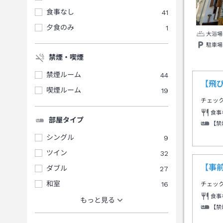
食事なし
41
夕食のみ
1
大浴場
駐車場
禁煙・喫煙
禁煙ルーム
44
【飛
喫煙ルーム
19
チェッ
食事
部屋タイプ
【禁
シングル
9
ツイン
32
【事
ダブル
27
和室
16
チェッ
食事
もっと見る
【禁