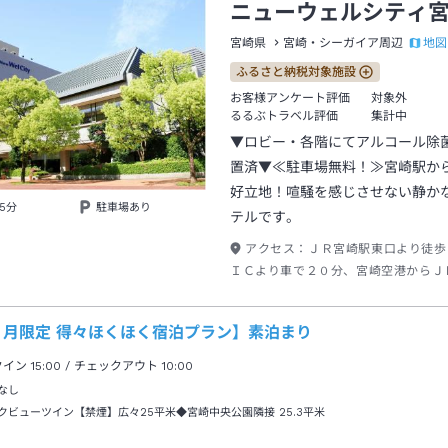
ニューウェルシティ
地図
宮崎県
宮崎・シーガイア周辺
ふるさと納税対象施設
お客様アンケート評価
対象外
るるぶトラベル評価
集計中
▼ロビー・各階にてアルコール除
置済▼≪駐車場無料！≫宮崎駅か
好立地！喧騒を感じさせない静か
5分
駐車場あり
テルです。
アクセス：
ＪＲ宮崎駅東口より徒歩
ＩＣより車で２０分、宮崎空港からＪ
分・タクシーで２０分
・月限定 得々ほくほく宿泊プラン】素泊まり
クイン
15:00
/ チェックアウト
10:00
なし
クビューツイン【禁煙】広々25平米◆宮崎中央公園隣接
25.3平米