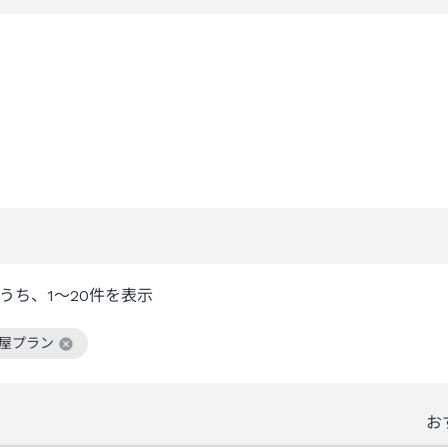
うち、
1～20
件を表示
部屋プラン
絞り込み条件を解除
お