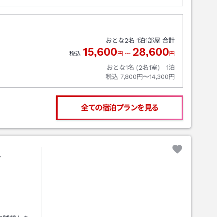
おとな
2
名
1
泊
1
部屋 合計
15,600
28,600
税込
円
〜
円
おとな1名 (
2
名1室)｜
1
泊
税込
7,800円〜14,300円
全ての宿泊プランを見る
ル