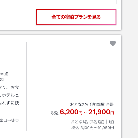
全ての宿泊プランを見る
85点
3.1
おり、お食
もホテルと
ぬれずに快
おとな
2
名
1
泊
1
部屋 合計
6,200
21,900
税込
円
〜
円
出口→徒歩
おとな1名 (
2
名1室)｜
1
泊
税込
3,100円〜10,950円