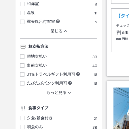
和洋室
8
温泉
11
【タ
露天風呂付客室
2
チェッ
閉じる
食事
西館
お支払方法
現地支払い
39
事前支払い
40
JTBトラベルギフト利用可
16
たびたびバンク利用可
16
もっと見る
食事タイプ
夕食/朝食付き
21
朝食のみ
38