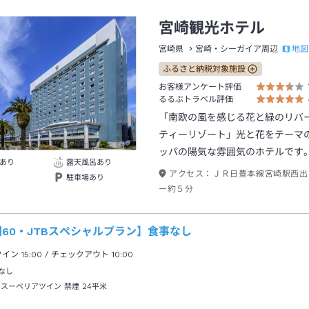
宮崎観光ホテル
地図
宮崎県
宮崎・シーガイア周辺
ふるさと納税対象施設
お客様アンケート評価
るるぶトラベル評価
「南欧の風を感じる花と緑のリバ
ティーリゾート」光と花をテーマ
ッパの陽気な雰囲気のホテルです
あり
露天風呂あり
アクセス：
ＪＲ日豊本線宮崎駅西出
駐車場あり
ー約５分
60・JTBスペシャルプラン】食事なし
クイン
15:00
/ チェックアウト
10:00
なし
 スーペリアツイン 禁煙
24平米