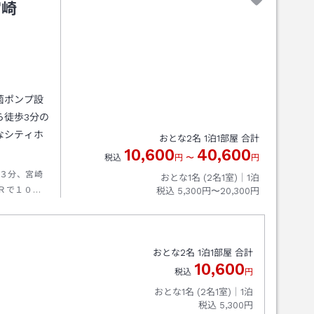
宮崎
菌ポンプ設
ら徒歩3分の
なシティホ
おとな
2
名
1
泊
1
部屋 合計
10,600
40,600
税込
円
〜
円
３分、宮崎
おとな1名 (
2
名1室)｜
1
泊
Ｒで１０
税込
5,300円〜20,300円
おとな
2
名
1
泊
1
部屋 合計
10,600
税込
円
おとな1名 (
2
名1室)｜
1
泊
税込
5,300円