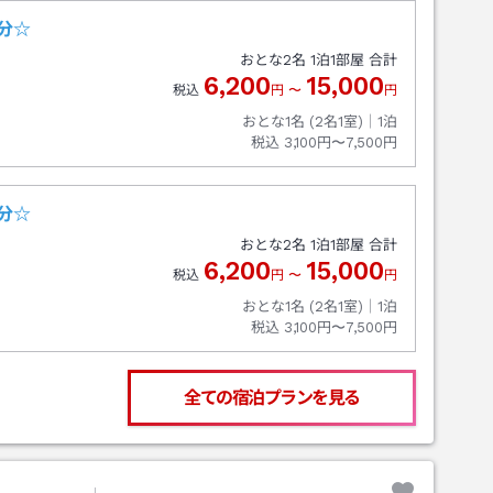
分☆
おとな
2
名
1
泊
1
部屋 合計
6,200
15,000
税込
円
〜
円
おとな1名 (
2
名1室)｜
1
泊
税込
3,100円〜7,500円
分☆
おとな
2
名
1
泊
1
部屋 合計
6,200
15,000
税込
円
〜
円
おとな1名 (
2
名1室)｜
1
泊
税込
3,100円〜7,500円
全ての宿泊プランを見る