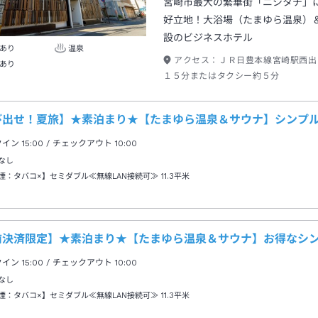
宮崎市最大の繁華街「ニシタチ」
好立地！大浴場（たまゆら温泉）
設のビジネスホテル
あり
温泉
アクセス：
ＪＲ日豊本線宮崎駅西出
あり
１５分またはタクシー約５分
び出せ！夏旅】★素泊まり★【たまゆら温泉＆サウナ】シンプ
クイン
15:00
/ チェックアウト
10:00
なし
煙：タバコ×】セミダブル≪無線LAN接続可≫
11.3平米
前決済限定】★素泊まり★【たまゆら温泉＆サウナ】お得なシ
クイン
15:00
/ チェックアウト
10:00
なし
煙：タバコ×】セミダブル≪無線LAN接続可≫
11.3平米