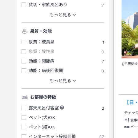
貸切・家族風呂あり
7
もっと見る
泉質・効能
泉質：硫黄泉
1
泉質：酸性泉
0
効能：関節痛
7
駅徒歩
効能：病後回復期
8
もっと見る
お部屋の特徴
【日
露天風呂付客室
2
チェッ
ペット(犬)OK
食事
ペット(猫)OK
パー
インターネット接続可能
37