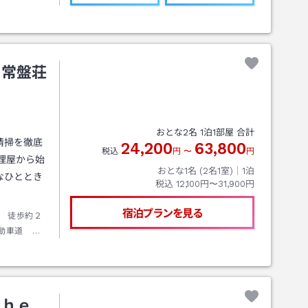
 常盤荘
おとな
2
名
1
泊
1
部屋 合計
清掃を徹底
24,200
63,800
税込
円
〜
円
理屋から始
おとな1名 (
2
名1室)｜
1
泊
なひととき
税込
12,100円〜31,900円
宿泊プランを見る
 徒歩約２
動車道 都
Ｔｈｅ