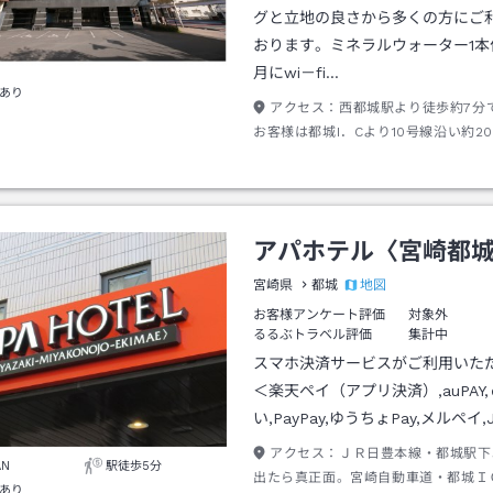
グと立地の良さから多くの方にご
おります。ミネラルウォーター1本付
月にwi－fi…
あり
アクセス：
西都城駅より徒歩約7分
お客様は都城I．Cより10号線沿い約2
標物は『中町交差点』『mallmallま
す。宮崎空港発高速バスご利用のお客
通り3丁目』で降車下さい。
アパホテル〈宮崎都
地図
宮崎県
都城
お客様アンケート評価
対象外
るるぶトラベル評価
集計中
スマホ決済サービスがご利用いた
＜楽天ペイ（アプリ決済）,auPAY
い,PayPay,ゆうちょPay,メルペイ,J
アクセス：
ＪＲ日豊本線・都城駅下
AN
駅徒歩5分
出たら真正面。宮崎自動車道・都城Ｉ
あり