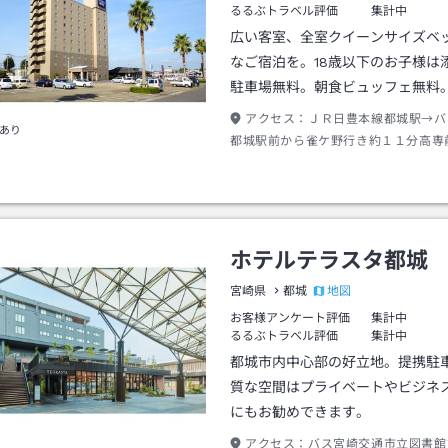
るるぶトラベル評価
集計中
広い客室、全室クイーンサイズベ
なご宿泊を。18歳以下のお子様は
駐車場無料。朝食ビュッフェ無料
アクセス：
ＪＲ日豊本線都城駅→バ
あり
都城駅前から雀ケ野行き約１１分高専
歩約３分
ホテルテラスタ都城
地図
宮崎県
都城
お客様アンケート評価
集計中
るるぶトラベル評価
集計中
都城市内中心部の好立地。提携駐
質な空間はプライベートやビジネ
にもお勧めできます。
アクセス：
バス宮崎交通市立図書館