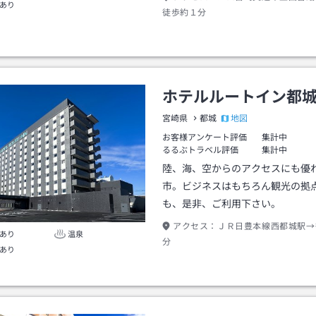
あり
徒歩約１分
ホテルルートイン都
地図
宮崎県
都城
お客様アンケート評価
集計中
るるぶトラベル評価
集計中
陸、海、空からのアクセスにも優
市。ビジネスはもちろん観光の拠
も、是非、ご利用下さい。
アクセス：
ＪＲ日豊本線西都城駅→
あり
温泉
分
あり