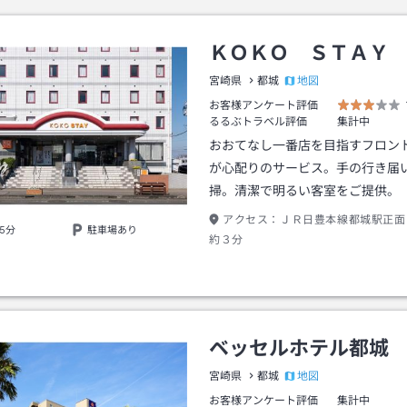
ＫＯＫＯ ＳＴＡＹ
地図
宮崎県
都城
お客様アンケート評価
るるぶトラベル評価
集計中
おおてなし一番店を目指すフロン
が心配りのサービス。手の行き届
掃。清潔で明るい客室をご提供。
アクセス：
ＪＲ日豊本線都城駅正面
5分
駐車場あり
約３分
ベッセルホテル都城
地図
宮崎県
都城
お客様アンケート評価
集計中