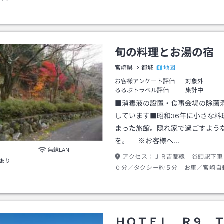
１０分。
旬の料理とお湯の宿
地図
宮崎県
都城
お客様アンケート評価
対象外
るるぶトラベル評価
集計中
■消毒液の設置・食事会場の除菌
しています■昭和36年に小さな料
まった旅館。隠れ家で過ごすよう
を。 ※お客様へ…
無線LAN
アクセス：
ＪＲ吉都線 谷頭駅下車
あり
０分／タクシー約５分 お車／宮崎自
城Ｉ．Ｃ利用
ＨＯＴＥＬ Ｒ９ 