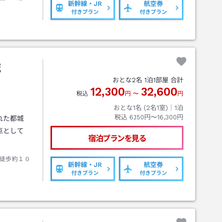
新幹線・JR
航空券
付きプラン
付きプラン
城
おとな
2
名
1
泊
1
部屋 合計
12,300
32,600
税込
円
〜
円
おとな1名 (
2
名1室)｜
1
泊
税込
6,150円〜16,300円
れた都城
点として
宿泊プランを見る
徒歩約１０
新幹線・JR
航空券
付きプラン
付きプラン