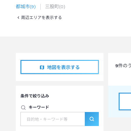
都城市
(
9
)
三股町
(
0
)
周辺エリアを表示する
9
件の
地図を表示する
条件で絞り込み
キーワード