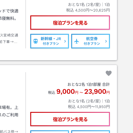
おとな1名 (
2
名1室)｜
1
泊
税込
4,500円〜20,625円
ッドで快適
添寝無料。
宿泊プランを見る
。
ス宮崎交通
新幹線・JR
航空券
前下車→徒
付きプラン
付きプラン
おとな
2
名
1
泊
1
部屋 合計
9,000
23,900
税込
円
〜
円
おとな1名 (
2
名1室)｜
1
泊
税込
4,500円〜11,950円
車場有。上
スのご利用
宿泊プランを見る
前バス停→