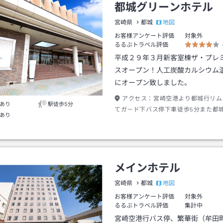
都城グリーンホテル
地図
宮崎県
都城
お客様アンケート評価
対象外
るるぶトラベル評価
平成２９年３月新客室棟ザ・プレ
スオープン！人工炭酸カルシウム
にオープン致しました。
アクセス：
宮崎空港より都城行リム
あり
駅徒歩5分
てガ－ド下バス停下車徒歩5分また都
あり
5分
メインホテル
地図
宮崎県
都城
お客様アンケート評価
対象外
るるぶトラベル評価
集計中
宮崎空港行バス停、繁華街（牟田