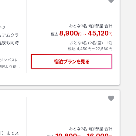
おとな
2
名
1
泊
1
部屋 合計
4.3
8,900
45,120
税込
円
〜
円
ミアムクラ
温泉も同時
おとな1名 (
2
名1室)｜
1
泊
税込
4,450円〜22,560円
ジンバスに
宿泊プランを見る
城駅より徒歩
おとな
2
名
1
泊
1
部屋 合計
町）までス