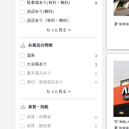
駐車場あり(有料・無料)
9
送迎あり(無料)
送迎あり（有料・無料）
駐車場
もっと見る
お風呂の特徴
温泉
2
大浴場あり
2
露天風呂あり
0
貸切・家族風呂あり
0
もっと見る
泉質・効能
泉質：硫黄泉
0
無線L
泉質：酸性泉
0
駐車場