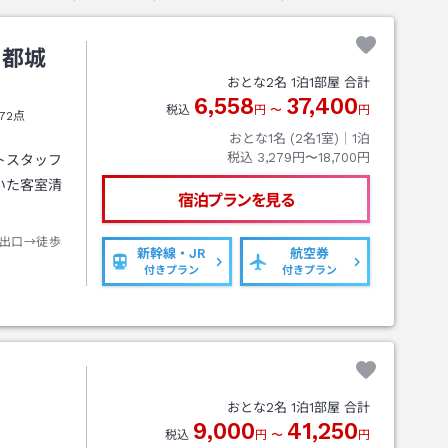
 都城
おとな
2
名
1
泊
1
部屋 合計
6,558
37,400
税込
円
〜
円
72点
おとな1名 (
2
名1室)｜
1
泊
税込
3,279円〜18,700円
トスタッフ
いた客室清
宿泊プランを見る
出口→徒歩
新幹線・JR
航空券
付きプラン
付きプラン
おとな
2
名
1
泊
1
部屋 合計
9,000
41,250
税込
円
〜
円