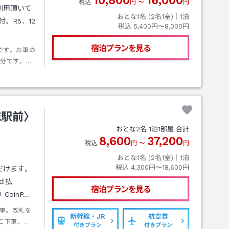
10,800
16,000
税込
円
〜
円
利用頂いて
おとな1名 (
2
名1室)｜
1
泊
、R5．12
税込
5,400円〜8,000円
宿泊プランを見る
です。お車の
0分です。目
るまる』で
様は『中央
城駅前〉
おとな
2
名
1
泊
1
部屋 合計
8,600
37,200
税込
円
〜
円
おとな1名 (
2
名1室)｜
1
泊
税込
4,300円〜18,600円
だけます。
,ｄ払
宿泊プランを見る
-CoinP…
車。改札を
新幹線・JR
航空券
Ｃ下車、約
付きプラン
付きプラン