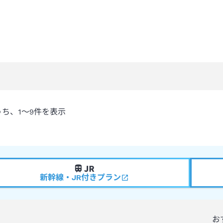
うち、
1～9
件を表示
新幹線・JR付きプラン
お