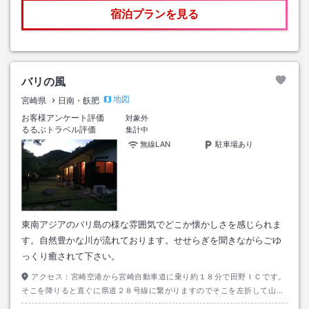
宿泊プランを見る
バリの風
地図
宮崎県
日南・飫肥
お客様アンケート評価
対象外
るるぶトラベル評価
集計中
無線LAN
駐車場あり
東南アジアのバリ島の様な雰囲気でどこか懐かしさを感じられま
す。自然豊かな川が流れております。せせらぎを聞きながらごゆ
っくり癒されて下さい。
アクセス：
宮崎空港から宮崎自動車道に乗り約１８分で田野ＩＣです。
そこを降りると直ぐに県道２８号線に繋がりますのでそこを左折して山道
を走ること約１２分でバリの風が左手に見えます。