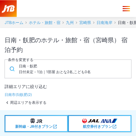
JTBホーム
ホテル・旅館・宿
九州
宮崎県
日南海岸
日南・飫
日南・飫肥のホテル・旅館・宿（宮崎県） 宿
泊予約
条件を変更する
日南・飫肥
日付未定 - 1泊｜1部屋 おとな2名,こども0名
詳細エリアに絞り込む
日南市
(
5
)
飫肥
(
2
)
周辺エリアを表示する
新幹線・JR付きプラン
航空券付きプラン