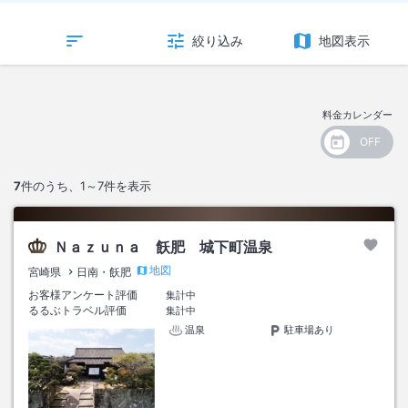
絞り込み
地図表示
料金カレンダー
7
件のうち、
1～7
件を表示
Ｎａｚｕｎａ 飫肥 城下町温泉
地図
宮崎県
日南・飫肥
お客様アンケート評価
集計中
るるぶトラベル評価
集計中
温泉
駐車場あり