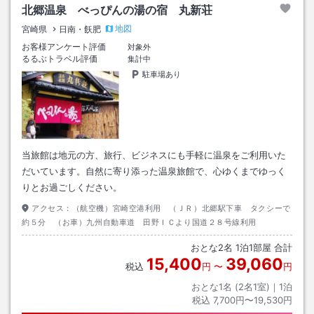
北郷温泉 べっぴんの湯の宿 丸新荘
地図
宮崎県
日南・飫肥
お客様アンケート評価
対象外
るるぶトラベル評価
集計中
駐車場あり
当旅館は地元の方、旅行、ビジネスにも手軽に温泉をご利用いた
だいています。自然に寄り添った温泉旅館で、心ゆくまでゆっく
りとお過ごしください。
アクセス：
（航空機）宮崎空港利用 （ＪＲ）北郷駅下車 タクシーで
約５分 （お車）九州自動車道 田野ＩＣより国道２８号線利用
おとな
2
名
1
泊
1
部屋 合計
15,400
39,060
税込
円
〜
円
おとな1名 (
2
名1室)｜
1
泊
税込
7,700円〜19,530円