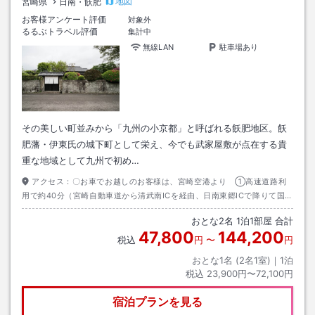
地図
宮崎県
日南・飫肥
お客様アンケート評価
対象外
るるぶトラベル評価
集計中
無線LAN
駐車場あり
その美しい町並みから「九州の小京都」と呼ばれる飫肥地区。飫
肥藩・伊東氏の城下町として栄え、今でも武家屋敷が点在する貴
重な地域として九州で初め…
アクセス：
〇お車でお越しのお客様は、宮崎空港より ①高速道路利
用で約40分（宮崎自動車道から清武南ICを経由、日南東郷ICで降りて国道
222号へ向かう）。 ②国道220号経由の日南海岸線コースは約1時間。飫
おとな
2
名
1
泊
1
部屋 合計
肥まで一直線、最短でお越しの場合は高速道路、鵜戸神宮やサンメッセ日
47,800
144,200
南など、ゆっくり観光しながらお越しの場合は②の日南海岸線コースがお
税込
円
〜
円
すすめです。・鹿児島空港より高速道路利用で約2時間
おとな1名 (
2
名1室)｜
1
泊
税込
23,900円〜72,100円
宿泊プランを見る