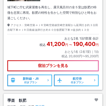
城下町に佇む武家屋敷を再生し、露天風呂付の全５室は飫肥の特
徴を忠実に再現。飫肥の特性を生かした空間で特別なひと時をお
過ごしください。
アクセス：
宮崎空港→ＪＲ宮崎空港線宮崎空港駅から延岡行き約３分田
吉駅下車→ＪＲ日南線油津行き約６０分飫肥駅下車→徒歩約１３分
おとな
2
名
1
泊
1
部屋 合計
41,200
190,400
税込
円
〜
円
おとな1名 (
2
名1室)｜
1
泊
税込
20,600円〜95,200円
宿泊プランを見る
新幹線・JR
航空券
付きプラン
付きプラン
季楽 飫肥