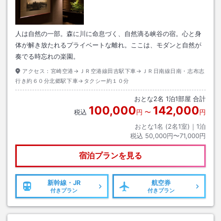
人は自然の一部。森に川に命息づく、自然滴る峡谷の宿。心と身
体が解き放たれるプライベートな離れ。ここは、モダンと自然が
奏でる時忘れの楽園。
アクセス：
宮崎空港→ＪＲ空港線田吉駅下車→ＪＲ日南線日南・志布志
行き約６０分北郷駅下車→タクシー約１０分
おとな
2
名
1
泊
1
部屋 合計
100,000
142,000
税込
円
〜
円
おとな1名 (
2
名1室)｜
1
泊
税込
50,000円〜71,000円
宿泊プランを見る
新幹線・JR
航空券
付きプラン
付きプラン