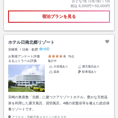
おとな1名 (
2
名1室)｜
1
泊
税込
6,000円〜50,000円
宿泊プランを見る
ホテル日南北郷リゾート
地図
宮崎県
日南・飫肥
お客様アンケート評価
76点
るるぶトラベル評価
集計中
大浴場あり
露天風呂あり
温泉
駐車場あり
宮崎の奥座敷「北郷」に建つクアリゾートホテル。豊かな天然温
泉を利用した露天風呂、貸切風呂。4種の岩盤浴等を備えた総合保
養リゾートです。
アクセス：
宮崎空港→タクシー約５０分