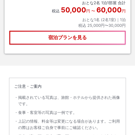
おとな
2
名
1
泊
1
部屋 合計
50,000
60,000
税込
円
〜
円
おとな1名 (
2
名1室)｜
1
泊
税込
25,000円〜30,000円
宿泊プランを見る
ご注意・ご案内
掲載されている写真は、旅館・ホテルから提供された画像
です。
食事・客室等の写真は一例です。
上記の情報、料金等は変更になる場合があります。ご利用
の際はお客様ご自身で事前にご確認ください。