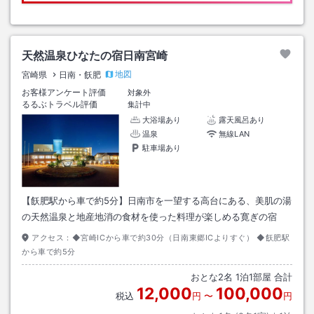
天然温泉ひなたの宿日南宮崎
地図
宮崎県
日南・飫肥
お客様アンケート評価
対象外
るるぶトラベル評価
集計中
大浴場あり
露天風呂あり
温泉
無線LAN
駐車場あり
【飫肥駅から車で約5分】日南市を一望する高台にある、美肌の湯
の天然温泉と地産地消の食材を使った料理が楽しめる寛ぎの宿
アクセス：
◆宮崎ICから車で約30分（日南東郷ICよりすぐ） ◆飫肥駅
から車で約5分
おとな
2
名
1
泊
1
部屋 合計
12,000
100,000
税込
円
〜
円