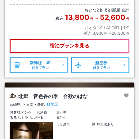
おとな
2
名
1
泊
1
部屋 合計
13,800
52,600
税込
円
〜
円
おとな1名 (
2
名1室)｜
1
泊
税込
6,900円〜26,300円
宿泊プランを見る
新幹線・JR
航空券
付きプラン
付きプラン
北郷 音色香の季 合歓のはな
地図
宮崎県
日南・飫肥
お客様アンケート評価
集計中
るるぶトラベル評価
集計中
温泉
駐車場あり