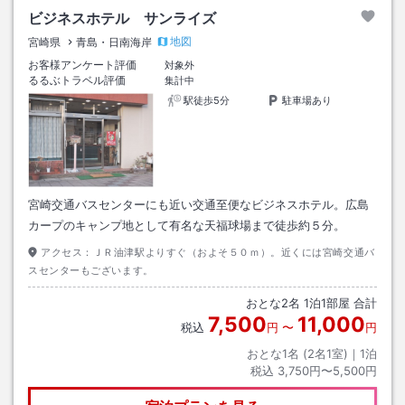
ビジネスホテル サンライズ
地図
宮崎県
青島・日南海岸
お客様アンケート評価
対象外
るるぶトラベル評価
集計中
駅徒歩5分
駐車場あり
宮崎交通バスセンターにも近い交通至便なビジネスホテル。広島
カープのキャンプ地として有名な天福球場まで徒歩約５分。
アクセス：
ＪＲ油津駅よりすぐ（およそ５０ｍ）。近くには宮崎交通バ
スセンターもございます。
おとな
2
名
1
泊
1
部屋 合計
7,500
11,000
税込
円
〜
円
おとな1名 (
2
名1室)｜
1
泊
税込
3,750円〜5,500円