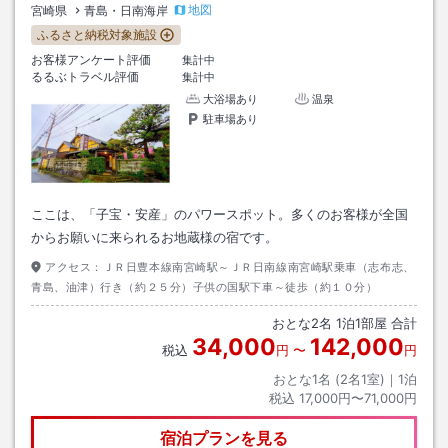
地図
宮崎県
青島・日南海岸
ふるさと納税対象施設
お客様アンケート評価
集計中
るるぶトラベル評価
集計中
大浴場あり
温泉
駐車場あり
ここは、「子宝・安産」のパワースポット。多くのお客様が全国
からお願いに来られるお地蔵様の宿です。
アクセス：
ＪＲ日豊本線南宮崎駅～ＪＲ日南線南宮崎駅乗車（志布志、
青島、油津）行き（約２５分）子供の国駅下車～徒歩（約１０分）
おとな
2
名
1
泊
1
部屋 合計
34,000
142,000
税込
円
〜
円
おとな1名 (
2
名1室)｜
1
泊
税込
17,000円〜71,000円
宿泊プランを見る