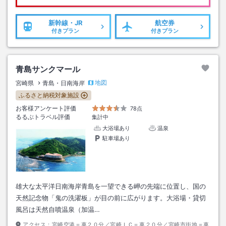
新幹線・JR
航空券
付きプラン
付きプラン
青島サンクマール
地図
宮崎県
青島・日南海岸
ふるさと納税対象施設
お客様アンケート評価
78点
るるぶトラベル評価
集計中
大浴場あり
温泉
駐車場あり
雄大な太平洋日南海岸青島を一望できる岬の先端に位置し、国の
天然記念物「鬼の洗濯板」が目の前に広がります。大浴場・貸切
風呂は天然自噴温泉（加温…
アクセス：
宮崎空港＝車２０分／宮崎ＩＣ＝車２０分／宮崎市街地＝車