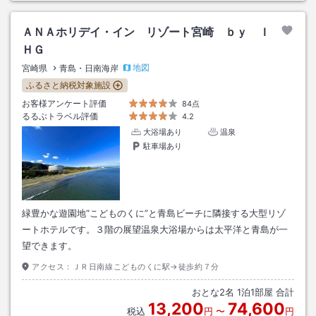
ＡＮＡホリデイ・イン リゾート宮崎 ｂｙ Ｉ
ＨＧ
地図
宮崎県
青島・日南海岸
ふるさと納税対象施設
お客様アンケート評価
84点
るるぶトラベル評価
4.2
大浴場あり
温泉
駐車場あり
緑豊かな遊園地“こどものくに”と青島ビーチに隣接する大型リゾ
ートホテルです。３階の展望温泉大浴場からは太平洋と青島が一
望できます。
アクセス：
ＪＲ日南線こどものくに駅→徒歩約７分
おとな
2
名
1
泊
1
部屋 合計
13,200
74,600
税込
円
〜
円