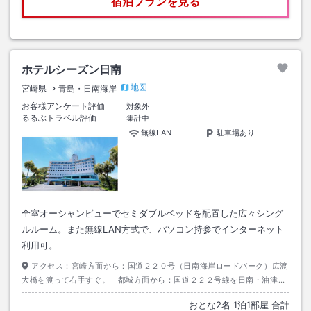
宿泊プランを見る
ホテルシーズン日南
地図
宮崎県
青島・日南海岸
お客様アンケート評価
対象外
るるぶトラベル評価
集計中
無線LAN
駐車場あり
全室オーシャンビューでセミダブルベッドを配置した広々シング
ルルーム。また無線LAN方式で、パソコン持参でインターネット
利用可。
アクセス：
宮崎方面から：国道２２０号（日南海岸ロードパーク）広渡
大橋を渡って右手すぐ。 都城方面から：国道２２２号線を日南・油津港
方面へ。春日町交差点左折し１ｋｍ左手。
おとな
2
名
1
泊
1
部屋 合計