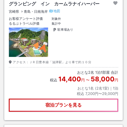
グランピング イン カームラナイハーバー
地図
宮崎県
青島・日南海岸
お客様アンケート評価
対象外
るるぶトラベル評価
集計中
駐車場あり
アクセス：
ＪＲ日豊本線「油津駅」より車で約１０分
おとな
2
名
1
泊
1
部屋 合計
14,400
58,000
税込
円
〜
円
おとな1名 (
2
名1室)｜
1
泊
税込
7,200円〜29,000円
宿泊プランを見る