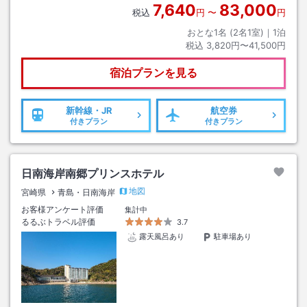
7,640
83,000
税込
円
〜
円
おとな1名 (
2
名1室)｜
1
泊
税込
3,820円〜41,500円
宿泊プランを見る
新幹線・JR
航空券
付きプラン
付きプラン
日南海岸南郷プリンスホテル
地図
宮崎県
青島・日南海岸
お客様アンケート評価
集計中
るるぶトラベル評価
3.7
露天風呂あり
駐車場あり