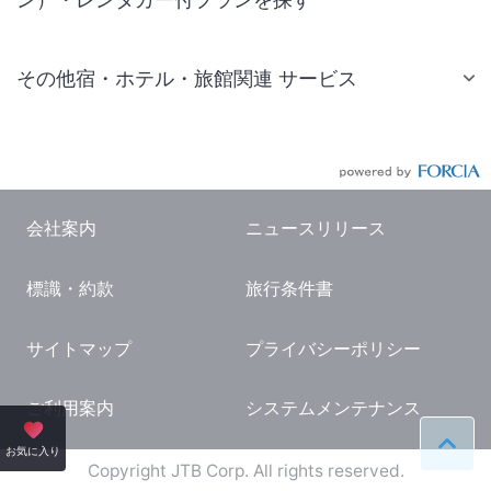
その他宿・ホテル・旅館関連 サービス
国内旅行・国内ツアー
JR・新幹線付きツアー
航空券付きツアー
会社案内
ニュースリリース
現地観光・レジャーチケット
標識・約款
旅行条件書
国内観光ガイド
旅行・観光情報
サイトマップ
プライバシーポリシー
ご利用案内
システムメンテナンス
ペー
お気に入り
Copyright JTB Corp. All rights reserved.