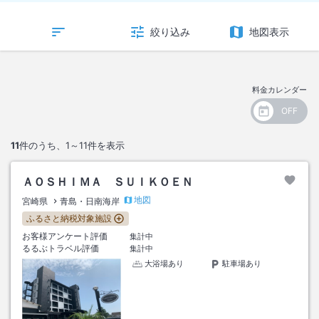
絞り込み
地図表示
料金カレンダー
11
件のうち、
1～11
件を表示
ＡＯＳＨＩＭＡ ＳＵＩＫＯＥＮ
地図
宮崎県
青島・日南海岸
ふるさと納税対象施設
お客様アンケート評価
集計中
るるぶトラベル評価
集計中
大浴場あり
駐車場あり