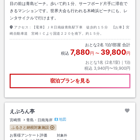
目の前は青島ビーチ。歩いて約１分、サーフボード片手に滞在で
きるマンションです。世界大会も行われる木崎浜ビーチにも、レ
ンタサイクルで行けます。
アクセス：
【電車】ＪＲ日南線青島駅下車 徒歩約１５分 【お車】宮
崎自動車道 宮崎ＩＣより国道２２０を南下。約１５分。
おとな
2
名
1
泊
1
部屋 合計
7,880
39,800
税込
円
〜
円
おとな1名 (
2
名1室)｜
1
泊
税込
3,940円〜19,900円
宿泊プランを見る
えぷろん亭
地図
宮崎県
青島・日南海岸
ふるさと納税対象施設
お客様アンケート評価
対象外