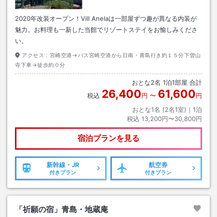
2020年改装オープン！Vill Anelaは一部屋ずつ趣が異なる内装が
魅力。お料理も一新した当館でリゾートステイをお愉しみくださ
い。
アクセス：
宮崎空港→バス宮崎空港から日南・青島行き約１５分下曽山
寺下車→徒歩約０分
おとな
2
名
1
泊
1
部屋 合計
26,400
61,600
税込
円
〜
円
おとな1名 (
2
名1室)｜
1
泊
税込
13,200円〜30,800円
宿泊プランを見る
新幹線・JR
航空券
付きプラン
付きプラン
「祈願の宿」青島・地蔵庵