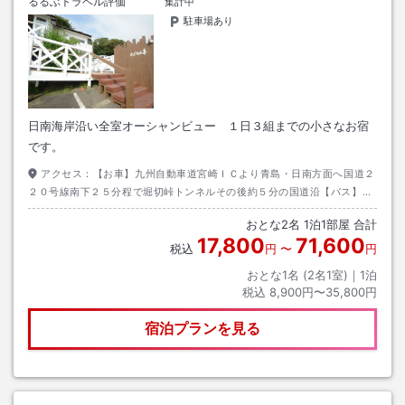
るるぶトラベル評価
集計中
駐車場あり
日南海岸沿い全室オーシャンビュー １日３組までの小さなお宿
です。
アクセス：
【お車】九州自動車道宮崎ＩＣより青島・日南方面へ国道２
２０号線南下２５分程で堀切峠トンネルその後約５分の国道沿【バス】日
南行き洋香園前下車徒歩約２分。ＪＲ日南線「小内海駅」下車。徒歩約１
おとな
2
名
1
泊
1
部屋 合計
５分。
17,800
71,600
税込
円
〜
円
おとな1名 (
2
名1室)｜
1
泊
税込
8,900円〜35,800円
宿泊プランを見る