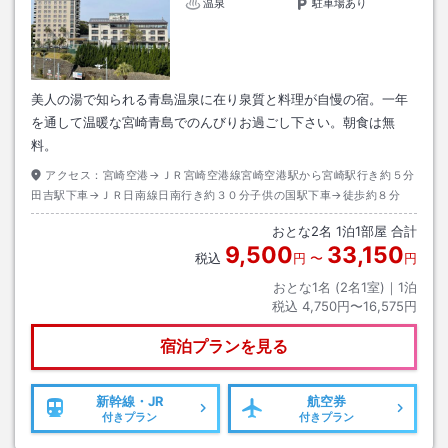
温泉
駐車場あり
美人の湯で知られる青島温泉に在り泉質と料理が自慢の宿。一年
を通して温暖な宮崎青島でのんびりお過ごし下さい。朝食は無
料。
アクセス：
宮崎空港→ＪＲ宮崎空港線宮崎空港駅から宮崎駅行き約５分
田吉駅下車→ＪＲ日南線日南行き約３０分子供の国駅下車→徒歩約８分
おとな
2
名
1
泊
1
部屋 合計
9,500
33,150
税込
円
〜
円
おとな1名 (
2
名1室)｜
1
泊
税込
4,750円〜16,575円
宿泊プランを見る
新幹線・JR
航空券
付きプラン
付きプラン