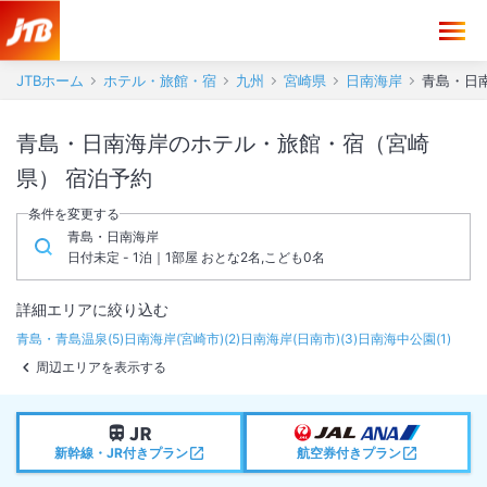
JTBホーム
ホテル・旅館・宿
九州
宮崎県
日南海岸
青島・日
青島・日南海岸のホテル・旅館・宿（宮崎
県） 宿泊予約
条件を変更する
青島・日南海岸
日付未定 - 1泊｜1部屋 おとな2名,こども0名
詳細エリアに絞り込む
青島・青島温泉
(
5
)
日南海岸(宮崎市)
(
2
)
日南海岸(日南市)
(
3
)
日南海中公園
(
1
)
周辺エリアを表示する
新幹線・JR付きプラン
航空券付きプラン