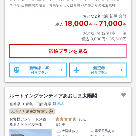
３０分 公共機関の場合：青島駅もしくは青島バス停からの送迎無料
おとな
2
名
1
泊
1
部屋 合計
18,000
71,000
税込
円
〜
円
おとな1名 (
2
名1室)｜
1
泊
税込
9,000円〜35,500円
宿泊プランを見る
新幹線・JR
航空券
付きプラン
付きプラン
ルートイングランティアあおしま太陽閣
地図
宮崎県
青島・日南海岸
ふるさと納税対象施設
お客様アンケート評価
86点
るるぶトラベル評価
集計中
大浴場あり
露天風呂あり