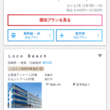
おとな1名 (
2
名1室)｜
1
泊
税込
6,600円〜37,300円
宿泊プランを見る
新幹線・JR
航空券
付きプラン
付きプラン
Ｌｏｃｏ Ｂｅａｃｈ
地図
宮崎県
青島・日南海岸
ふるさと納税対象施設
お客様アンケート評価
対象外
るるぶトラベル評価
集計中
無線LAN
駐車場あり