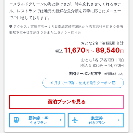
エメラルドグリーンの海と静けさが、時を忘れさせてくれるホテ
ル。レストランでは地元の新鮮な魚介類を四季に応じたメニュー
でご用意しております。
アクセス：
宮崎空港→ＪＲ日南線宮崎空港駅から志布志行き約９０分南
郷駅下車→徒歩約３０分またはタクシー約４分
おとな
2
名
1
泊
1
部屋 合計
11,670
89,540
税込
円
〜
円
おとな1名 (
2
名1室)｜
1
泊
税込
5,835円〜44,770円
割引クーポン配布中
※利用条件あり
９月までの宿泊に使える割引クーポン
宿泊プランを見る
新幹線・JR
航空券
付きプラン
付きプラン