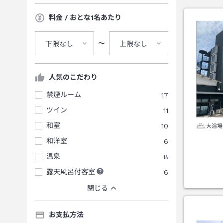
料金 / おとな1名あたり
〜
下限なし
上限なし
人気のこだわり
禁煙ルーム
17
ツイン
11
和室
10
大浴場
和洋室
6
温泉
8
露天風呂付客室
6
閉じる
お支払方法