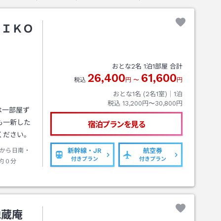
ＵＩＫＯ
おとな
2
名
1
泊
1
部屋 合計
26,400
61,600
税込
円
〜
円
おとな1名 (
2
名1室)｜
1
泊
税込
13,200円〜30,800円
aは一部屋ず
も一新した
宿泊プランを見る
ください。
から日南・
新幹線・JR
航空券
付きプラン
付きプラン
約０分
地蔵庵