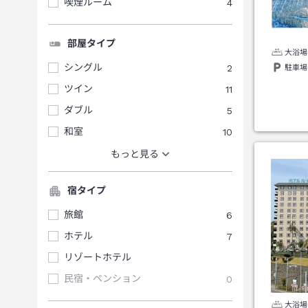
喫煙ルーム
4
部屋タイプ
大浴場
シングル
2
駐車場
ツイン
11
ダブル
5
和室
10
もっと見る
宿タイプ
旅館
6
ホテル
7
リゾートホテル
民宿・ペンション
0
大浴場