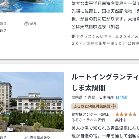
雄大な太平洋日南海岸青島を一望
先端に位置し、国の天然記念物「
板」が目の前に広がります。大浴
あり
温泉
呂は天然自噴温泉（加温…
あり
アクセス：
宮崎空港＝車２０分／宮
２０分／宮崎市街地＝車３０分 公共
青島駅もしくは青島バス停からの送迎
ルートイングランテ
しま太陽閣
地図
宮崎県
青島・日南海岸
ふるさと納税対象施設
お客様アンケート評価
るるぶトラベル評価
集計中
美人の湯で知られる青島温泉に在
理が自慢の宿。一年を通して温暖
あり
露天風呂あり