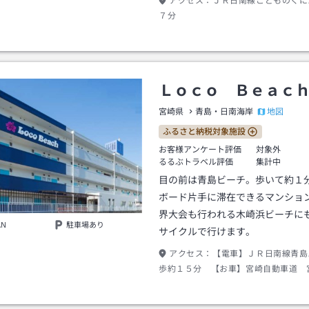
アクセス：
ＪＲ日南線こどものくに
７分
Ｌｏｃｏ Ｂｅａｃ
地図
宮崎県
青島・日南海岸
ふるさと納税対象施設
お客様アンケート評価
対象外
るるぶトラベル評価
集計中
目の前は青島ビーチ。歩いて約１
ボード片手に滞在できるマンショ
界大会も行われる木崎浜ビーチに
AN
駐車場あり
サイクルで行けます。
アクセス：
【電車】ＪＲ日南線青島
歩約１５分 【お車】宮崎自動車道 
り国道２２０を南下。約１５分。