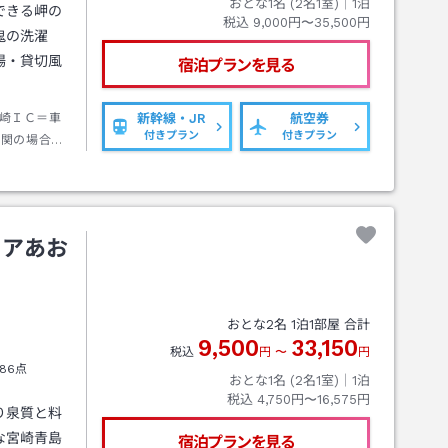
おとな1名 (
2
名1室)｜
1
泊
できる岬の
税込
9,000円〜35,500円
鬼の洗濯
場・貸切風
宿泊プランを見る
崎ＩＣ＝車
新幹線・JR
航空券
付きプラン
付きプラン
機関の場合：
無料
ィアあお
おとな
2
名
1
泊
1
部屋 合計
9,500
33,150
税込
円
〜
円
86点
おとな1名 (
2
名1室)｜
1
泊
税込
4,750円〜16,575円
り泉質と料
な宮崎青島
宿泊プランを見る