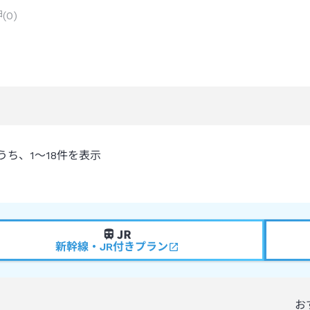
岬
(
0
)
うち、
1～18
件を表示
新幹線・JR付きプラン
お