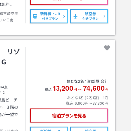
は無料。
線宮崎空港
新幹線・JR
航空券
付きプラン
付きプラン
ＪＲ日南線
歩約８分
ン リゾ
ＨＧ
おとな
2
名
1
泊
1
部屋 合計
13,200
74,600
84点
税込
円
〜
円
4.2
おとな1名 (
2
名1室)｜
1
泊
青島ビーチ
税込
6,600円〜37,300円
す。３階の
島が一望で
宿泊プランを見る