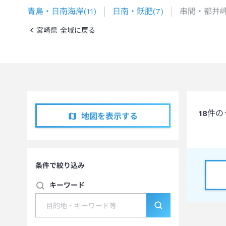
青島・日南海岸
(
11
)
日南・飫肥
(
7
)
串間・都井
宮崎県 全域に戻る
18
件の
地図を表示する
条件で絞り込み
キーワード