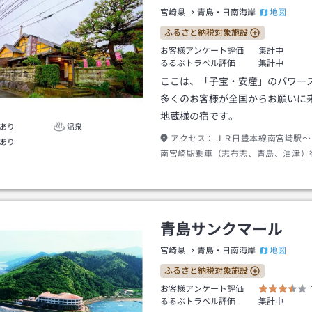
地図
宮崎県
青島・日南海岸
ふるさと納税対象施設
お客様アンケート評価
集計中
るるぶトラベル評価
集計中
ここは、「子宝・安産」のパワー
多くのお客様が全国からお願いに
地蔵様の宿です。
あり
温泉
アクセス：
ＪＲ日豊本線南宮崎駅～
あり
南宮崎駅乗車（志布志、青島、油津）
５分）子供の国駅下車～徒歩（約１０
青島サンクマール
地図
宮崎県
青島・日南海岸
ふるさと納税対象施設
お客様アンケート評価
るるぶトラベル評価
集計中