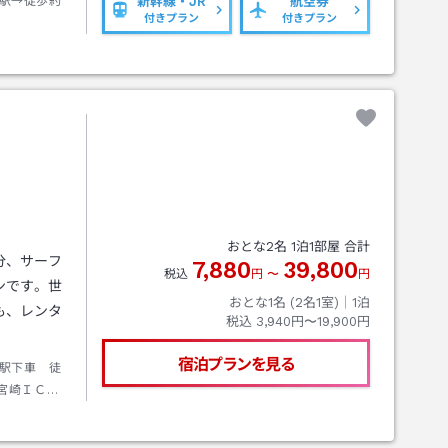
駅→徒歩約
新幹線・JR
航空券
付きプラン
付きプラン
ｈ
おとな
2
名
1
泊
1
部屋 合計
分、サーフ
7,880
39,800
税込
円
〜
円
ンです。世
おとな1名 (
2
名1室)｜
1
泊
も、レンタ
税込
3,940円〜19,900円
宿泊プランを見る
駅下車 徒
宮崎ＩＣよ