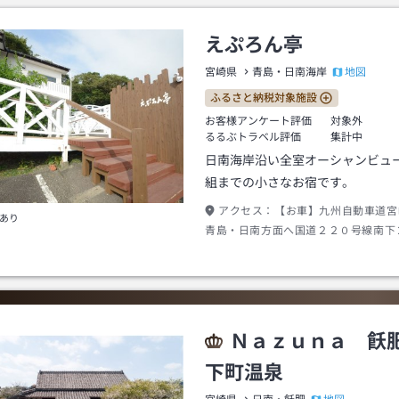
えぷろん亭
地図
宮崎県
青島・日南海岸
ふるさと納税対象施設
お客様アンケート評価
対象外
るるぶトラベル評価
集計中
日南海岸沿い全室オーシャンビュ
組までの小さなお宿です。
アクセス：
【お車】九州自動車道宮
あり
青島・日南方面へ国道２２０号線南下
堀切峠トンネルその後約５分の国道沿
南行き洋香園前下車徒歩約２分。ＪＲ
内海駅」下車。徒歩約１５分。
Ｎａｚｕｎａ 飫
下町温泉