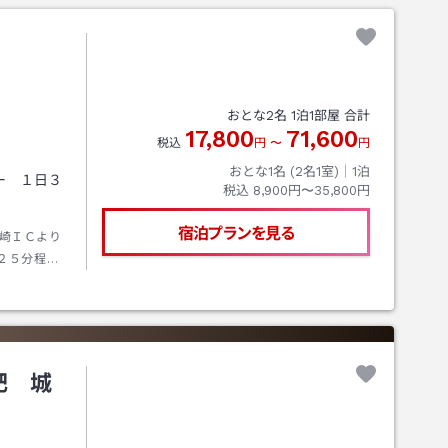
おとな
2
名
1
泊
1
部屋 合計
17,800
71,600
税込
円
〜
円
おとな1名 (
2
名1室)｜
1
泊
ー １日３
税込
8,900円〜35,800円
宿泊プランを見る
崎ＩＣより
２５分程で
【バス】日
日南線「小
肥 城