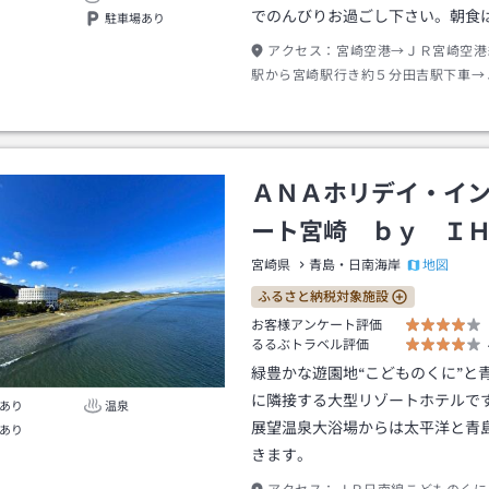
でのんびりお過ごし下さい。朝食
駐車場あり
アクセス：
宮崎空港→ＪＲ宮崎空港
駅から宮崎駅行き約５分田吉駅下車→
日南行き約３０分子供の国駅下車→徒
ＡＮＡホリデイ・イ
ート宮崎 ｂｙ Ｉ
地図
宮崎県
青島・日南海岸
ふるさと納税対象施設
お客様アンケート評価
るるぶトラベル評価
緑豊かな遊園地“こどものくに”と
に隣接する大型リゾートホテルで
あり
温泉
展望温泉大浴場からは太平洋と青
あり
きます。