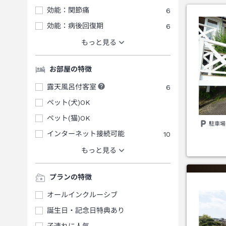
効能：関節痛
6
効能：病後回復期
6
もっと見る
お部屋の特徴
露天風呂付客室
6
ペット(犬)OK
ペット(猫)OK
駐車場
インターネット接続可能
10
もっと見る
プランの特徴
オールインクルーシブ
誕生日・記念日特典あり