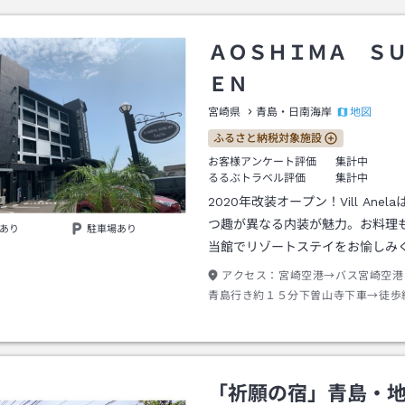
ＡＯＳＨＩＭＡ Ｓ
ＥＮ
地図
宮崎県
青島・日南海岸
ふるさと納税対象施設
お客様アンケート評価
集計中
るるぶトラベル評価
集計中
2020年改装オープン！Vill Anel
つ趣が異なる内装が魅力。お料理
あり
駐車場あり
当館でリゾートステイをお愉しみ
アクセス：
宮崎空港→バス宮崎空港
青島行き約１５分下曽山寺下車→徒歩
「祈願の宿」青島・