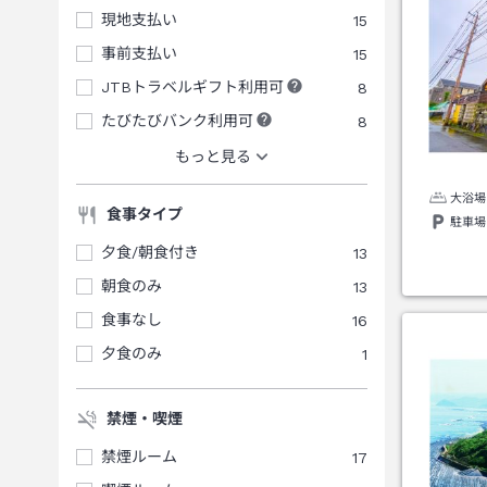
現地支払い
15
事前支払い
15
JTBトラベルギフト利用可
8
たびたびバンク利用可
8
もっと見る
大浴場
食事タイプ
駐車場
夕食/朝食付き
13
朝食のみ
13
食事なし
16
夕食のみ
1
禁煙・喫煙
禁煙ルーム
17