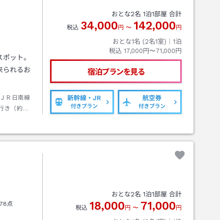
おとな
2
名
1
泊
1
部屋 合計
34,000
142,000
税込
円
〜
円
おとな1名 (
2
名1室)｜
1
泊
税込
17,000円〜71,000円
スポット。
来られるお
宿泊プランを見る
ＪＲ日南線
新幹線・JR
航空券
付きプラン
付きプラン
行き（約２
分）
おとな
2
名
1
泊
1
部屋 合計
18,000
71,000
78点
税込
円
〜
円