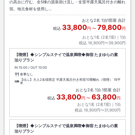
の高台に佇む、全5棟の源泉掛け流し・全室半露天風呂付きの離れ
宿。地元食材を使用し…
おとな
2
名
1
泊
1
部屋 合計
33,800
79,800
税込
円
〜
円
おとな1名 (
2
名1室)｜
1
泊
税込
16,900円〜39,900円
【喫煙】◆シンプルステイで温泉満喫◆御宿 たまゆらの素
泊りプラン
IN
チェックイン
15:00
/ OUT
チェックアウト
10:00
食事なし
【ゆふ】大人2名様限定 半露天風呂付き和室10畳離れ（喫煙）
18平
米
おとな
2
名
1
泊
1
部屋 合計
33,800
63,800
税込
円
〜
円
おとな1名 (
2
名1室)｜
1
泊
税込
16,900円〜31,900円
【喫煙】◆シンプルステイで温泉満喫◆御宿 たまゆらの素
泊りプラン