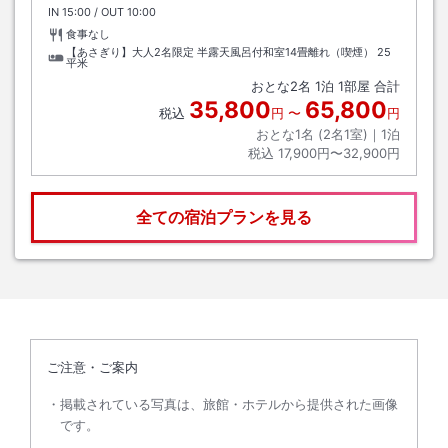
IN
チェックイン
15:00
/ OUT
チェックアウト
10:00
食事なし
【あさぎり】大人2名限定 半露天風呂付和室14畳離れ（喫煙）
25
平米
おとな
2
名
1
泊
1
部屋 合計
35,800
65,800
税込
円
〜
円
おとな1名 (
2
名1室)｜
1
泊
税込
17,900円〜32,900円
全ての宿泊プランを見る
ご注意・ご案内
掲載されている写真は、旅館・ホテルから提供された画像
です。