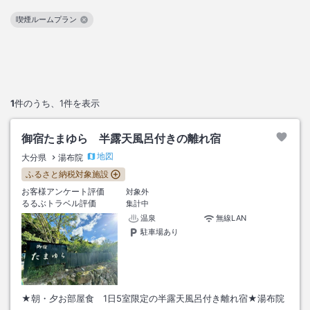
喫煙ルームプラン
この絞り込み条件を解除
1
件のうち、
1
件を表示
御宿たまゆら 半露天風呂付きの離れ宿
地図
大分県
湯布院
ふるさと納税対象施設
お客様アンケート評価
対象外
るるぶトラベル評価
集計中
温泉
無線LAN
駐車場あり
★朝・夕お部屋食 1日5室限定の半露天風呂付き離れ宿★湯布院