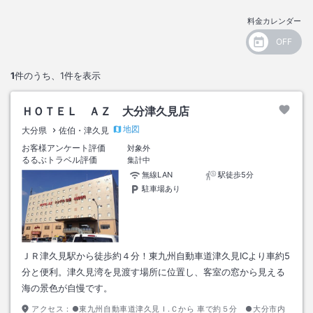
料金カレンダー
1
件のうち、
1
件を表示
ＨＯＴＥＬ ＡＺ 大分津久見店
地図
大分県
佐伯・津久見
お客様アンケート評価
対象外
るるぶトラベル評価
集計中
無線LAN
駅徒歩5分
駐車場あり
ＪＲ津久見駅から徒歩約４分！東九州自動車道津久見ICより車約5
分と便利。津久見湾を見渡す場所に位置し、客室の窓から見える
海の景色が自慢です。
アクセス：
●東九州自動車道津久見Ｉ.Ｃから 車で約５分 ●大分市内