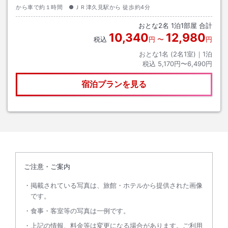
から車で約１時間 ●ＪＲ津久見駅から 徒歩約4分
おとな
2
名
1
泊
1
部屋 合計
10,340
12,980
税込
円
〜
円
おとな1名 (
2
名1室)｜
1
泊
税込
5,170円〜6,490円
宿泊プランを見る
ご注意・ご案内
掲載されている写真は、旅館・ホテルから提供された画像
です。
食事・客室等の写真は一例です。
上記の情報、料金等は変更になる場合があります。ご利用