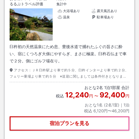
るるぶトラベル評価
集計中
大浴場あり
露天風呂あり
温泉
駐車場あり
臼杵初の天然温泉にため息、豊後水道で捕れたふぐの旨さに酔
い、宿にくつろぎ大俤にやすらぎ、まさに極楽。臼杵石仏まで車
で２分。側にゴルフ場在り。
アクセス：
ＪＲ臼杵駅より車で約５分、臼杵インターより車で約２分、
フェリー乗場より車で約５分 ※送迎に関しましては条件付きとなりま
す。
おとな
2
名
1
泊
1
部屋 合計
12,240
92,400
税込
円
〜
円
おとな1名 (
2
名1室)｜
1
泊
税込
6,120円〜46,200円
宿泊プランを見る