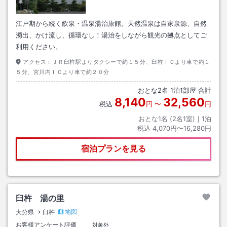
江戸期から続く飲泉・温泉湯治旅館。天然温泉は自家泉源、自然
湧出、かけ流し、循環なし！湯治をしながら観光の拠点としてご
利用ください。
アクセス：
ＪＲ臼杵駅よりタクシーで約１５分、臼杵ＩＣより車で約１
５分、宮川内ＩＣより車で約２０分
おとな
2
名
1
泊
1
部屋 合計
8,140
32,560
税込
円
〜
円
おとな1名 (
2
名1室)｜
1
泊
税込
4,070円〜16,280円
宿泊プランを見る
臼杵 湯の里
地図
大分県
臼杵
お客様アンケート評価
対象外