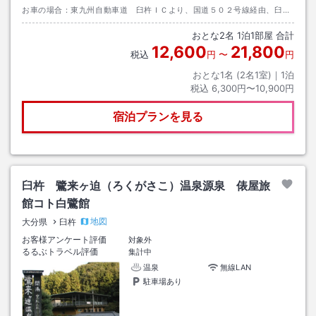
お車の場合：東九州自動車道 臼杵ＩＣより、国道５０２号線経由、臼杵
警察署・ＪＲ臼杵駅方面へ。
おとな
2
名
1
泊
1
部屋 合計
12,600
21,800
税込
円
〜
円
おとな1名 (
2
名1室)｜
1
泊
税込
6,300円〜10,900円
宿泊プランを見る
臼杵 鷺来ヶ迫（ろくがさこ）温泉源泉 俵屋旅
館コト白鷺館
地図
大分県
臼杵
お客様アンケート評価
対象外
るるぶトラベル評価
集計中
温泉
無線LAN
駐車場あり