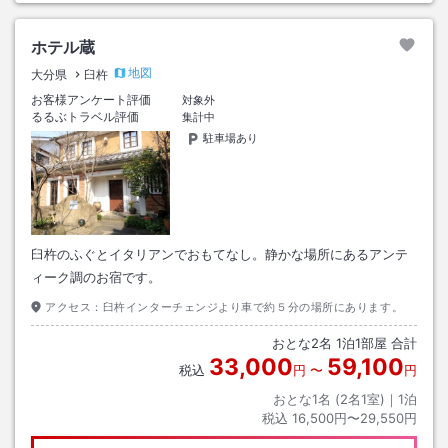
ホテル蔵
地図
大分県
臼杵
お客様アンケート評価
対象外
るるぶトラベル評価
集計中
駐車場あり
臼杵のふぐとイタリアンでおもてなし。静かな場所にあるアンテ
ィーク調のお宿です。
アクセス：
臼杵インターチェンジより車で約５分の場所にあります。
おとな
2
名
1
泊
1
部屋 合計
33,000
59,100
税込
円
〜
円
おとな1名 (
2
名1室)｜
1
泊
税込
16,500円〜29,550円