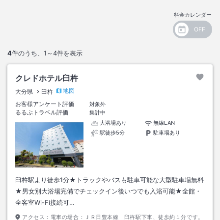
料金カレンダー
4
件のうち、
1～4
件を表示
クレドホテル臼杵
地図
大分県
臼杵
お客様アンケート評価
対象外
るるぶトラベル評価
集計中
大浴場あり
無線LAN
駅徒歩5分
駐車場あり
臼杵駅より徒歩1分★トラックやバスも駐車可能な大型駐車場無料
★男女別大浴場完備でチェックイン後いつでも入浴可能★全館・
全客室Wi-Fi接続可…
アクセス：
電車の場合：ＪＲ日豊本線 臼杵駅下車、徒歩約１分です。