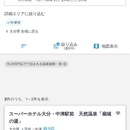
詳細エリアに絞り込む
中津市
大分県 全域に戻る
絞り込み
地図表示
(選択中)
15,000円以下で泊まれる温泉旅館・宿
この絞り込み条件を解除
2
件のうち、
1～2
件を表示
スーパーホテル大分・中津駅前 天然温泉「扇城
の湯」
地図
大分県
宇佐・中津