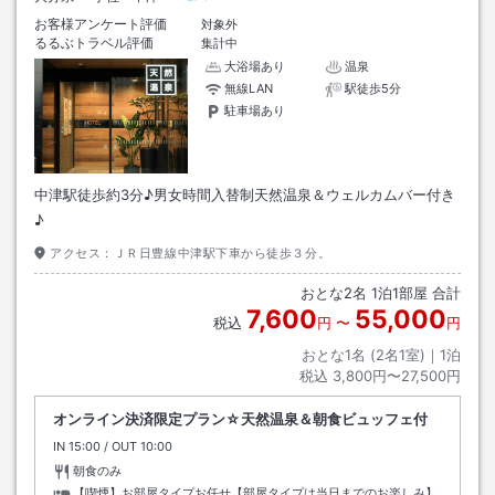
お客様アンケート評価
対象外
るるぶトラベル評価
集計中
大浴場あり
温泉
無線LAN
駅徒歩5分
駐車場あり
中津駅徒歩約3分♪男女時間入替制天然温泉＆ウェルカムバー付き
♪
アクセス：
ＪＲ日豊線中津駅下車から徒歩３分。
おとな
2
名
1
泊
1
部屋 合計
7,600
55,000
税込
円
〜
円
おとな1名 (
2
名1室)｜
1
泊
税込
3,800円〜27,500円
オンライン決済限定プラン☆天然温泉＆朝食ビュッフェ付
IN
チェックイン
15:00
/ OUT
チェックアウト
10:00
朝食のみ
【喫煙】お部屋タイプお任せ【部屋タイプは当日までのお楽しみ】