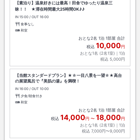
【素泊り】温泉好きには最高！田舎でゆったり温泉三
昧！！ ★滞在時間最大25時間OK♪♪
IN
チェックイン
15:00
/ OUT
チェックアウト
16:00
食事なし
和室
おとな
2
名
1
泊
1
部屋 合計
10,000
税込
円
おとな1名 (
2
名1室)｜
1
泊
税込
5,000円
【当館スタンダードプラン】★☆一目八景を一望☆★高台
の展望風呂で『美肌の湯』を満喫！
IN
チェックイン
16:00
/ OUT
チェックアウト
10:00
夕食/朝食付き
和室
おとな
2
名
1
泊
1
部屋 合計
14,000
18,000
税込
円
〜
円
おとな1名 (
2
名1室)｜
1
泊
税込
7,000円〜9,000円