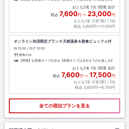
おとな
2
名
1
泊
1
部屋 合計
7,600
23,000
税込
円
〜
円
おとな1名 (
2
名1室)｜
1
泊
税込
3,800円〜11,500円
オンライン決済限定プラン☆天然温泉＆朝食ビュッフェ付
IN
チェックイン
15:00
/ OUT
チェックアウト
10:00
朝食のみ
【禁煙】お部屋タイプお任せ【部屋タイプは当日までのお楽しみ】
おとな
2
名
1
泊
1
部屋 合計
7,600
17,500
税込
円
〜
円
おとな1名 (
2
名1室)｜
1
泊
税込
3,800円〜8,750円
全ての宿泊プランを見る