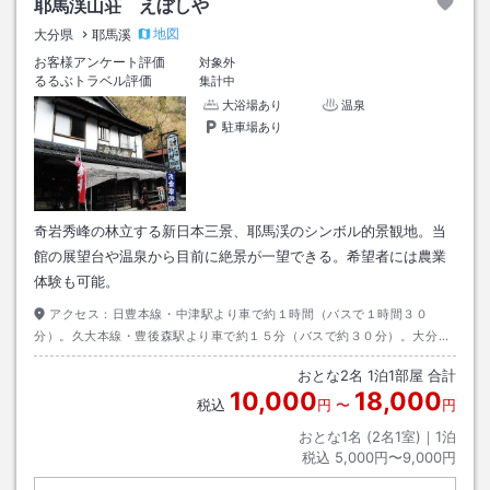
耶馬渓山荘 えぼしや
地図
大分県
耶馬溪
お客様アンケート評価
対象外
るるぶトラベル評価
集計中
大浴場あり
温泉
駐車場あり
奇岩秀峰の林立する新日本三景、耶馬渓のシンボル的景観地。当
館の展望台や温泉から目前に絶景が一望できる。希望者には農業
体験も可能。
アクセス：
日豊本線・中津駅より車で約１時間（バスで１時間３０
分）。久大本線・豊後森駅より車で約１５分（バスで約３０分）。大分自
動車道・玖珠インターより車で約１５分程度。
おとな
2
名
1
泊
1
部屋 合計
10,000
18,000
税込
円
〜
円
おとな1名 (
2
名1室)｜
1
泊
税込
5,000円〜9,000円