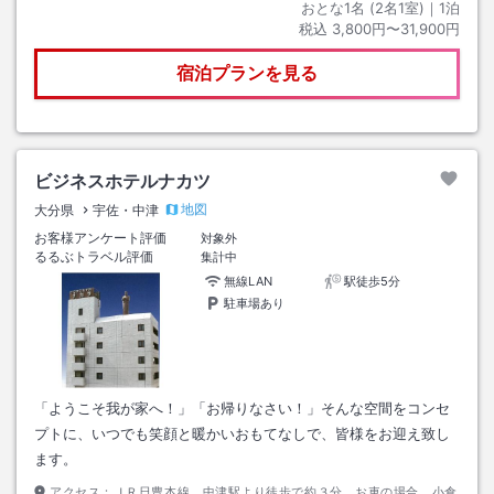
おとな1名 (
2
名1室)｜
1
泊
税込
3,800円〜31,900円
宿泊プランを見る
ビジネスホテルナカツ
地図
大分県
宇佐・中津
お客様アンケート評価
対象外
るるぶトラベル評価
集計中
無線LAN
駅徒歩5分
駐車場あり
「ようこそ我が家へ！」「お帰りなさい！」そんな空間をコンセ
プトに、いつでも笑顔と暖かいおもてなしで、皆様をお迎え致し
ます。
アクセス：
ＪＲ日豊本線、中津駅より徒歩で約３分。お車の場合、小倉