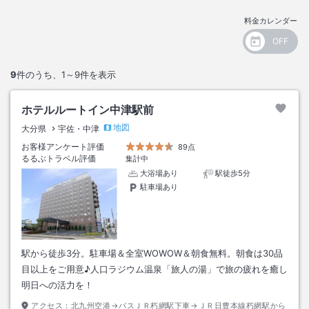
料金カレンダー
9
件のうち、
1～9
件を表示
ホテルルートイン中津駅前
地図
大分県
宇佐・中津
お客様アンケート評価
89点
るるぶトラベル評価
集計中
大浴場あり
駅徒歩5分
駐車場あり
駅から徒歩3分。駐車場＆全室WOWOW＆朝食無料。朝食は30品
目以上をご用意♪人口ラジウム温泉「旅人の湯」で旅の疲れを癒し
明日への活力を！
アクセス：
北九州空港→バスＪＲ朽網駅下車→ＪＲ日豊本線朽網駅から