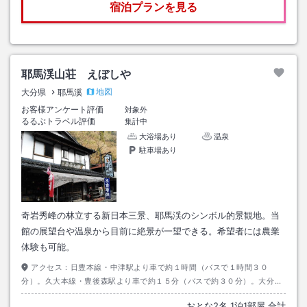
宿泊プランを見る
耶馬渓山荘 えぼしや
地図
大分県
耶馬溪
お客様アンケート評価
対象外
るるぶトラベル評価
集計中
大浴場あり
温泉
駐車場あり
奇岩秀峰の林立する新日本三景、耶馬渓のシンボル的景観地。当
館の展望台や温泉から目前に絶景が一望できる。希望者には農業
体験も可能。
アクセス：
日豊本線・中津駅より車で約１時間（バスで１時間３０
分）。久大本線・豊後森駅より車で約１５分（バスで約３０分）。大分自
動車道・玖珠インターより車で約１５分程度。
おとな
2
名
1
泊
1
部屋 合計