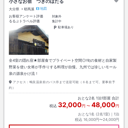
小さなお宿 つきのほたる
地図
大分県
耶馬溪
お客様アンケート評価
対象外
るるぶトラベル評価
集計中
駐車場あり
全4室の隠れ宿★部屋食でプライベート空間◎!旬の食材と自家製
野菜を使い女将が手作りする料理が自慢。九州では珍しいモール
泉の源泉かけ流！
アクセス：
鴫良温泉前のバス停まで送迎可能（６名まで可。要事前予
約）
おとな
2
名
1
泊
1
部屋 合計
32,000
48,000
税込
円
〜
円
おとな1名 (
2
名1室)｜
1
泊
税込
16,000円〜24,000円