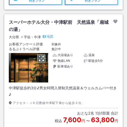
付きプラン
付きプラン
スーパーホテル大分・中津駅前 天然温泉「扇城
の湯」
地図
大分県
宇佐・中津
お客様アンケート評価
対象外
るるぶトラベル評価
集計中
大浴場あり
温泉
無線LAN
駅徒歩5分
駐車場あり
中津駅徒歩約3分♪男女時間入替制天然温泉＆ウェルカムバー付き
♪
アクセス：
ＪＲ日豊線中津駅下車から徒歩３分。
おとな
2
名
1
泊
1
部屋 合計
7,600
63,800
税込
円
〜
円