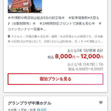
☆中津駅や商店街は徒歩5分の好立地☆ ☆駐車場無料※大型も
♪（台数制限有）☆ ☆24時間対応フロントで深夜も安心☆ ☆
コインランドリー完備☆…
アクセス：
◇飛行機→北九州・福岡・大分空港からが便利です。◇自動
車→日田I.Cか宇佐I.Cにて。日田I.Cからは約60分。◇ＪＲ→中津駅より
徒歩２分。
おとな
2
名
1
泊
1
部屋 合計
8,000
12,000
税込
円
〜
円
おとな1名 (
2
名1室)｜
1
泊
税込
4,000円〜6,000円
宿泊プランを見る
グランプラザ中津ホテル
地図
大分県
宇佐・中津