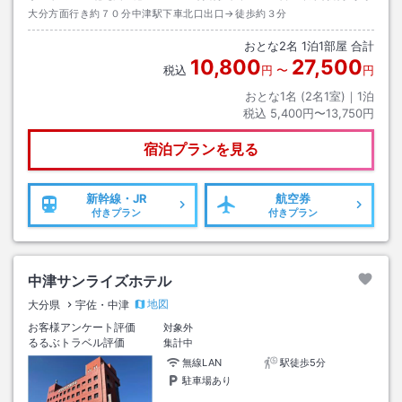
大分方面行き約７０分中津駅下車北口出口→徒歩約３分
おとな
2
名
1
泊
1
部屋 合計
10,800
27,500
税込
円
〜
円
おとな1名 (
2
名1室)｜
1
泊
税込
5,400円〜13,750円
宿泊プランを見る
新幹線・JR
航空券
付きプラン
付きプラン
中津サンライズホテル
地図
大分県
宇佐・中津
お客様アンケート評価
対象外
るるぶトラベル評価
集計中
無線LAN
駅徒歩5分
駐車場あり