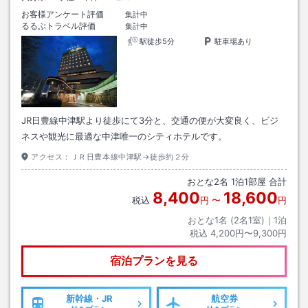
お客様アンケート評価
集計中
るるぶトラベル評価
集計中
駅徒歩5分
駐車場あり
JR日豊線中津駅より徒歩にて3分と、交通の便が大変良く、ビジ
ネスや観光に最適な中津唯一のシティホテルです。
アクセス：
ＪＲ日豊本線中津駅→徒歩約２分
おとな
2
名
1
泊
1
部屋 合計
8,400
18,600
税込
円
〜
円
おとな1名 (
2
名1室)｜
1
泊
税込
4,200円〜9,300円
宿泊プランを見る
新幹線・JR
航空券