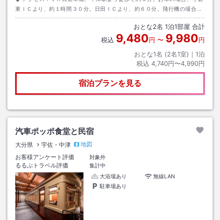
東ＩＣより、約１時間３０分。日田ＩＣより、約６０分。飛行機の場合、
北九州空港より車で約１時間。
おとな
2
名
1
泊
1
部屋 合計
9,480
9,980
税込
円
〜
円
おとな1名 (
2
名1室)｜
1
泊
税込
4,740円〜4,990円
宿泊プランを見る
汽車ポッポ食堂と民宿
地図
大分県
宇佐・中津
お客様アンケート評価
対象外
るるぶトラベル評価
集計中
大浴場あり
無線LAN
駐車場あり