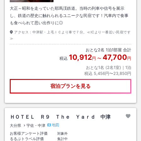
大正～昭和を走っていた耶馬渓鉄道。当時の列車や信号を展示
し、鉄道の歴史に触れられるユニークな民宿です！汽車内で食事
も食べられて思い出作りに◎
アクセス：
中津駅・上毛ＩＣより車で７分。≪ICより一番近い民宿です
≫
おとな
2
名
1
泊
1
部屋 合計
10,912
47,700
税込
円
〜
円
おとな1名 (
2
名1室)｜
1
泊
税込
5,456円〜23,850円
宿泊プランを見る
ＨＯＴＥＬ Ｒ９ Ｔｈｅ Ｙａｒｄ 中津
地図
大分県
宇佐・中津
お客様アンケート評価
対象外
るるぶトラベル評価
集計中