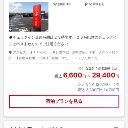
無線LAN
駐車場あり
◆チェックイン最終時間は２３時です。２３時以降のチェックイ
ンは出来ませんのでご注意ください。
アクセス：
【ＪＲ利用】ＪＲ日豊本線「東中津駅」下車 タクシー約５
分 【自動車利用】中津日田道路「犬丸Ｉ．Ｃ」より約１分
おとな
2
名
1
泊
1
部屋 合計
6,600
29,400
税込
円
〜
円
おとな1名 (
2
名1室)｜
1
泊
税込
3,300円〜14,700円
宿泊プランを見る