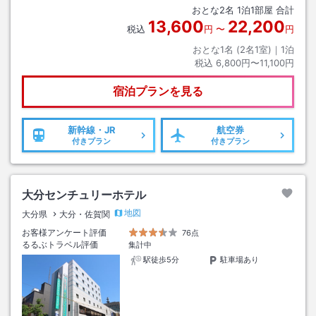
おとな
2
名
1
泊
1
部屋 合計
13,600
22,200
税込
円
〜
円
おとな1名 (
2
名1室)｜
1
泊
税込
6,800円〜11,100円
宿泊プランを見る
新幹線・JR
航空券
付きプラン
付きプラン
大分センチュリーホテル
地図
大分県
大分・佐賀関
お客様アンケート評価
76点
るるぶトラベル評価
集計中
駅徒歩5分
駐車場あり