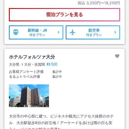
税込
3,250円〜18,256円
宿泊プランを見る
新幹線・JR
航空券
付きプラン
付きプラン
ホテルフォルツァ大分
地図
大分県
大分・佐賀関
お客様アンケート評価
集計中
るるぶトラベル評価
集計中
大分市の中心部に建つ、ビジネスや観光にアクセス抜群のホテ
ル 大分駅徒歩8分の好立地！アーケードを歩けば雨の日も安