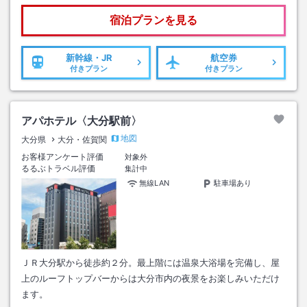
宿泊プランを見る
新幹線・JR
航空券
付きプラン
付きプラン
アパホテル〈大分駅前〉
地図
大分県
大分・佐賀関
お客様アンケート評価
対象外
るるぶトラベル評価
集計中
無線LAN
駐車場あり
ＪＲ大分駅から徒歩約２分。最上階には温泉大浴場を完備し、屋
上のルーフトップバーからは大分市内の夜景をお楽しみいただけ
ます。