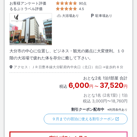
お客様アンケート評価
90点
るるぶトラベル評価
4.5
大浴場あり
駐車場あり
大分市の中心に位置し、ビジネス・観光の拠点に大変便利。１０
階の大浴場で疲れた体を存分に癒して下さい。
アクセス：
ＪＲ日豊本線大分駅府内中央口（北口）出口→徒歩約８分
おとな
2
名
1
泊
1
部屋 合計
6,000
37,520
税込
円
〜
円
おとな1名 (
2
名1室)｜
1
泊
税込
3,000円〜18,760円
割引クーポン配布中
※利用条件あり
９月までの宿泊に使える割引クーポン