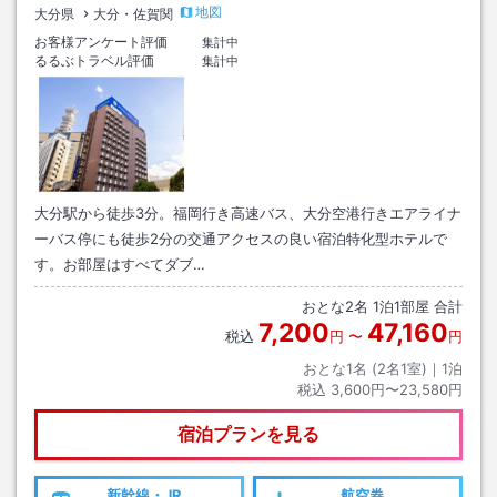
地図
大分県
大分・佐賀関
お客様アンケート評価
集計中
るるぶトラベル評価
集計中
大分駅から徒歩3分。福岡行き高速バス、大分空港行きエアライナ
ーバス停にも徒歩2分の交通アクセスの良い宿泊特化型ホテルで
す。お部屋はすべてダブ…
おとな
2
名
1
泊
1
部屋 合計
7,200
47,160
税込
円
〜
円
おとな1名 (
2
名1室)｜
1
泊
税込
3,600円〜23,580円
宿泊プランを見る
新幹線・JR
航空券