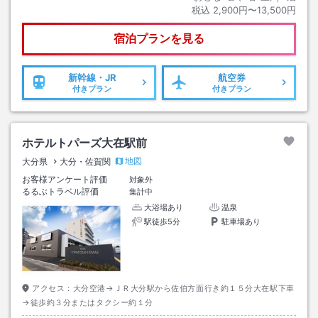
税込
2,900円〜13,500円
宿泊プランを見る
新幹線・JR
航空券
付きプラン
付きプラン
ホテルトパーズ大在駅前
地図
大分県
大分・佐賀関
お客様アンケート評価
対象外
るるぶトラベル評価
集計中
大浴場あり
温泉
駅徒歩5分
駐車場あり
アクセス：
大分空港→ＪＲ大分駅から佐伯方面行き約１５分大在駅下車
→徒歩約３分またはタクシー約１分