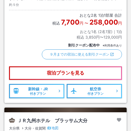
約５分
おとな
2
名
1
泊
1
部屋 合計
7,700
258,000
税込
円
〜
円
おとな1名 (
2
名1室)｜
1
泊
税込
3,850円〜129,000円
割引クーポン配布中
※利用条件あり
９月までの宿泊に使える割引クーポン
宿泊プランを見る
新幹線・JR
航空券
付きプラン
付きプラン
ＪＲ九州ホテル ブラッサム大分
地図
大分県
大分・佐賀関