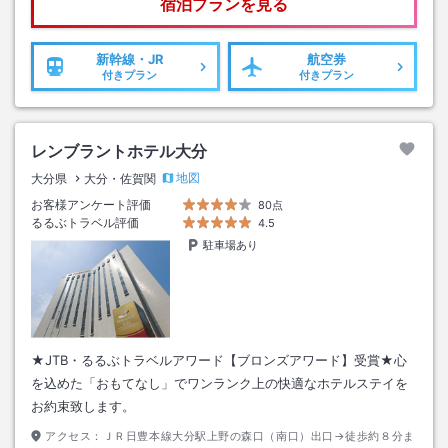
宿泊プランを見る
新幹線・JR
航空券
付きプラン
付きプラン
レンブラントホテル大分
地図
大分県
大分・佐賀関
お客様アンケート評価
80点
るるぶトラベル評価
4.5
駐車場あり
★JTB・るるぶトラベルアワード【ブロンズアワード】受賞★心
を込めた「おもてなし」でワンランク上の快適なホテルステイを
お約束致します。
アクセス：
ＪＲ日豊本線大分駅上野の森口（南口）出口→徒歩約８分ま