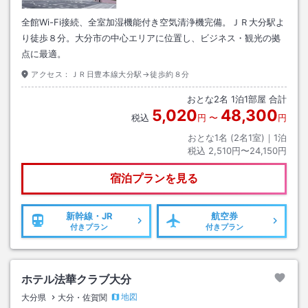
全館Wi-Fi接続、全室加湿機能付き空気清浄機完備。ＪＲ大分駅よ
り徒歩８分。大分市の中心エリアに位置し、ビジネス・観光の拠
点に最適。
アクセス：
ＪＲ日豊本線大分駅→徒歩約８分
おとな
2
名
1
泊
1
部屋 合計
5,020
48,300
税込
円
〜
円
おとな1名 (
2
名1室)｜
1
泊
税込
2,510円〜24,150円
宿泊プランを見る
新幹線・JR
航空券
付きプラン
付きプラン
ホテル法華クラブ大分
地図
大分県
大分・佐賀関