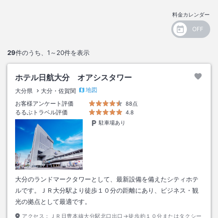
料金カレンダー
29
件のうち、
1～20
件を表示
ホテル日航大分 オアシスタワー
地図
大分県
大分・佐賀関
お客様アンケート評価
88点
るるぶトラベル評価
4.8
駐車場あり
大分のランドマークタワーとして、最新設備を備えたシティホテ
ルです。ＪＲ大分駅より徒歩１０分の距離にあり、ビジネス・観
光の拠点として最適です。
アクセス：
ＪＲ日豊本線大分駅北口出口→徒歩約１０分またはタクシー