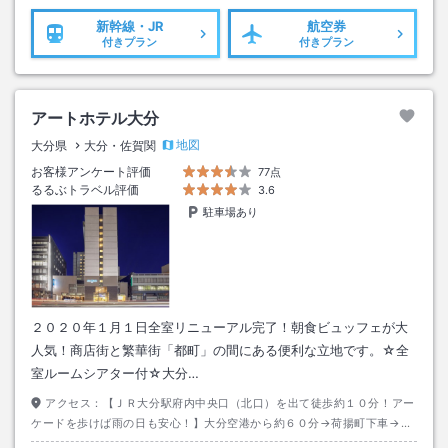
新幹線・JR
航空券
付きプラン
付きプラン
アートホテル大分
地図
大分県
大分・佐賀関
お客様アンケート評価
77点
るるぶトラベル評価
3.6
駐車場あり
２０２０年１月１日全室リニューアル完了！朝食ビュッフェが大
人気！商店街と繁華街「都町」の間にある便利な立地です。☆全
室ルームシアター付☆大分…
アクセス：
【ＪＲ大分駅府内中央口（北口）を出て徒歩約１０分！アー
ケードを歩けば雨の日も安心！】大分空港から約６０分→荷揚町下車→徒
歩約３分、または大分駅からタクシーで約３分