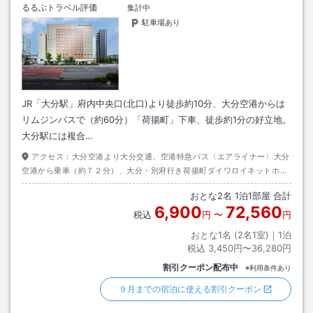
るるぶトラベル評価
集計中
駐車場あり
JR「大分駅」府内中央口(北口)より徒歩約10分、大分空港からは
リムジンバスで（約60分）「荷揚町」下車、徒歩約1分の好立地。
大分駅には複合…
アクセス：
大分空港より大分交通、空港特急バス〈エアライナー〉大分
空港から乗車（約７２分）、大分・別府行き荷揚町ダイワロイネットホテ
ル前下車徒歩約０分（バス停前）
おとな
2
名
1
泊
1
部屋 合計
6,900
72,560
税込
円
〜
円
おとな1名 (
2
名1室)｜
1
泊
税込
3,450円〜36,280円
割引クーポン配布中
※利用条件あり
９月までの宿泊に使える割引クーポン