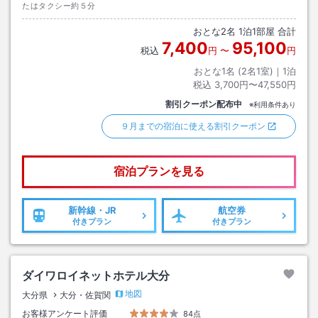
たはタクシー約５分
おとな
2
名
1
泊
1
部屋 合計
7,400
95,100
税込
円
〜
円
おとな1名 (
2
名1室)｜
1
泊
税込
3,700円〜47,550円
割引クーポン配布中
※利用条件あり
９月までの宿泊に使える割引クーポン
宿泊プランを見る
新幹線・JR
航空券
付きプラン
付きプラン
ダイワロイネットホテル大分
地図
大分県
大分・佐賀関
お客様アンケート評価
84点