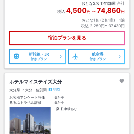
おとな
2
名
1
泊
1
部屋 合計
4,500
74,860
税込
円
〜
円
おとな1名 (
2
名1室)｜
1
泊
税込
2,250円〜37,430円
宿泊プランを見る
新幹線・JR
航空券
付きプラン
付きプラン
ホテルマイステイズ大分
地図
大分県
大分・佐賀関
お客様アンケート評価
集計中
るるぶトラベル評価
集計中
駐車場あり