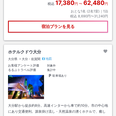
17,380
62,480
税込
円
〜
円
おとな1名 (
2
名1室)｜
1
泊
税込
8,690円〜31,240円
宿泊プランを見る
ホテルクドウ大分
地図
大分県
大分・佐賀関
お客様アンケート評価
対象外
るるぶトラベル評価
集計中
駐車場あり
大分駅から徒歩約8分。高速インターから車で約10分。市の中心地
にあり交通便利。源泉掛け流し・天然温泉の湧くホテルで、癒し