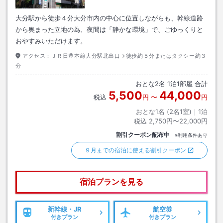
大分駅から徒歩４分大分市内の中心に位置しながらも、幹線道路
から奥まった立地の為、夜間は「静かな環境」で、ごゆっくりと
おやすみいただけます。
アクセス：
ＪＲ日豊本線大分駅北出口→徒歩約５分またはタクシー約３
分
おとな
2
名
1
泊
1
部屋 合計
5,500
44,000
税込
円
〜
円
おとな1名 (
2
名1室)｜
1
泊
税込
2,750円〜22,000円
割引クーポン配布中
※利用条件あり
９月までの宿泊に使える割引クーポン
宿泊プランを見る
新幹線・JR
航空券
付きプラン
付きプラン