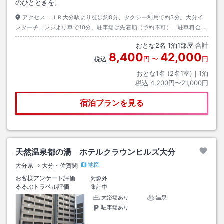
のひとときを。
アクセス：
ＪＲ大分駅より徒歩約8分、タクシー利用で約3分。大分イ
ンターチェンジより車で10分。駐車場は先着順（予約不可）、駐車料金は
1台1泊600円
おとな
2
名
1
泊
1
部屋 合計
8,400
42,000
税込
円
〜
円
おとな1名 (
2
名1室)｜
1
泊
税込
4,200円〜21,000円
宿泊プランを見る
天然温泉都の湯 ホテルクラウンヒルズ大分
地図
大分県
大分・佐賀関
お客様アンケート評価
対象外
るるぶトラベル評価
集計中
大浴場あり
温泉
駐車場あり