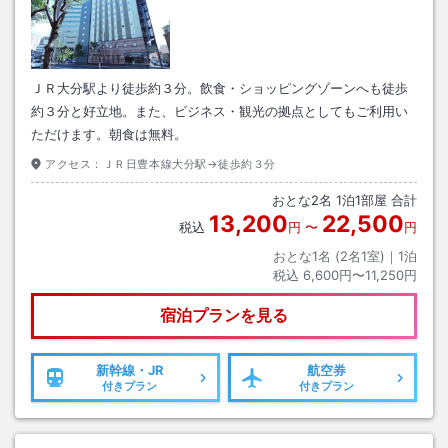
ＪＲ大分駅より徒歩約３分。飲食・ショッピングゾーンへも徒歩
約３分と好立地。また、ビジネス・観光の拠点としてもご利用い
ただけます。朝食は無料。
アクセス：
ＪＲ日豊本線大分駅→徒歩約３分
おとな
2
名
1
泊
1
部屋 合計
13,200
22,500
税込
円
〜
円
おとな1名 (
2
名1室)｜
1
泊
税込
6,600円〜11,250円
宿泊プランを見る
新幹線・JR
航空券
付きプラン
付きプラン