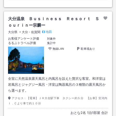
大分温泉 Ｂｕｓｉｎｅｓｓ Ｒｅｓｏｒｔ Ｓ
ｏｕｒｉｎー宗麟ー
地図
大分県
大分・佐賀関
お客様アンケート評価
対象外
るるぶトラベル評価
集計中
無線LAN
駐車場あり
全室に天然温泉露天風呂と内風呂を設えた贅沢な客室。和洋室は
岩風呂とジャグジー風呂・洋室は陶器風呂の３種類の露天風呂か
ら選べます。
アクセス：
【電車】ＪＲ大在駅下車 タクシー約５分 【お車】宮河内
Ｉ．Ｃより車で約１０分
おとな
2
名
1
泊
1
部屋 合計