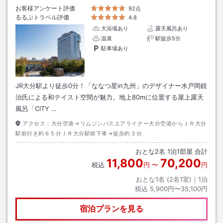
お客様アンケート評価
92点
るるぶトラベル評価
4.8
大浴場あり
露天風呂あり
温泉
駅徒歩5分
駐車場あり
JR大分駅より徒歩0分！「ななつ星in九州」のデザイナー水戸岡鋭
治氏による和テイスト空間が魅力。地上80mに位置する屋上露天
風呂「CITY …
アクセス：
大分空港→リムジンバスエアライナー大分空港からＪＲ大分
駅前行き約６５分ＪＲ大分駅前下車→徒歩約３分
おとな
2
名
1
泊
1
部屋 合計
11,800
70,200
税込
円
〜
円
おとな1名 (
2
名1室)｜
1
泊
税込
5,900円〜35,100円
宿泊プランを見る