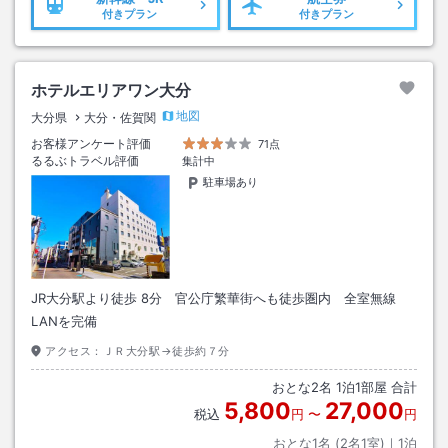
付きプラン
付きプラン
ホテルエリアワン大分
地図
大分県
大分・佐賀関
お客様アンケート評価
71点
るるぶトラベル評価
集計中
駐車場あり
JR大分駅より徒歩 8分 官公庁繁華街へも徒歩圏内 全室無線
LANを完備
アクセス：
ＪＲ大分駅→徒歩約７分
おとな
2
名
1
泊
1
部屋 合計
5,800
27,000
税込
円
〜
円
おとな1名 (
2
名1室)｜
1
泊