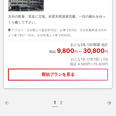
大分の飲食、至近に立地。全室天然温泉完備。一日の疲れをゆっ
くり癒して下さい。
アクセス：
大分駅より徒歩約15分。お車で約5分。大分自動車道大分IC
より車で約7～10分。大分空港より車で約60分。
おとな
2
名
1
泊
1
部屋 合計
9,800
30,800
税込
円
〜
円
おとな1名 (
2
名1室)｜
1
泊
税込
4,900円〜15,400円
宿泊プランを見る
1
2