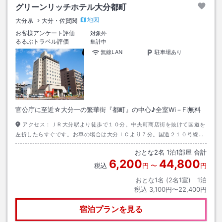
グリーンリッチホテル大分都町
地図
大分県
大分・佐賀関
お客様アンケート評価
対象外
るるぶトラベル評価
集計中
無線LAN
駐車場あり
官公庁に至近☆大分一の繁華街『都町』の中心♪全室Wi－Fi無料
アクセス：
ＪＲ大分駅より徒歩で１０分。中央町商店街を抜けて国道を
左折したらすぐです。お車の場合は大分ＩＣより７分。国道２１０号線に
乗り寿町１丁目交差点を右折。すぐ左側にホテルが見えます。
おとな
2
名
1
泊
1
部屋 合計
6,200
44,800
税込
円
〜
円
おとな1名 (
2
名1室)｜
1
泊
税込
3,100円〜22,400円
宿泊プランを見る