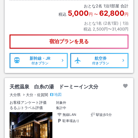
おとな
2
名
1
泊
1
部屋 合計
5,000
62,800
税込
円
〜
円
おとな1名 (
2
名1室)｜
1
泊
税込
2,500円〜31,400円
宿泊プランを見る
新幹線・JR
航空券
付きプラン
付きプラン
天然温泉 白糸の湯 ドーミーイン大分
地図
大分県
大分・佐賀関
お客様アンケート評価
対象外
るるぶトラベル評価
集計中
無線LAN
駅徒歩5分
駐車場あり