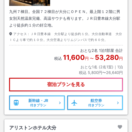
九州７棟目。全国７２棟目が大分にＯＰＥＮ。最上階１２階に男
女別天然温泉完備、高温サウナも有ります。ＪＲ日豊本線大分駅
より徒歩約１分の好立地。
アクセス：
ＪＲ日豊本線 大分駅より徒歩約１分。大分自動車道 大分
ＩＣより車で約１０分。大分空港よりリムジンバスで約６０分。
おとな
2
名
1
泊
1
部屋 合計
11,600
53,280
税込
円
〜
円
おとな1名 (
2
名1室)｜
1
泊
税込
5,800円〜26,640円
宿泊プランを見る
新幹線・JR
航空券
付きプラン
付きプラン
アリストンホテル大分