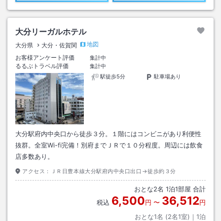
大分リーガルホテル
地図
大分県
大分・佐賀関
お客様アンケート評価
集計中
るるぶトラベル評価
集計中
駅徒歩5分
駐車場あり
大分駅府内中央口から徒歩３分。１階にはコンビニがあり利便性
抜群。全室Wi-fi完備！別府までＪＲで１０分程度。周辺には飲食
店多数あり。
アクセス：
ＪＲ日豊本線大分駅府内中央口出口→徒歩約３分
おとな
2
名
1
泊
1
部屋 合計
6,500
36,512
税込
円
〜
円
おとな1名 (
2
名1室)｜
1
泊