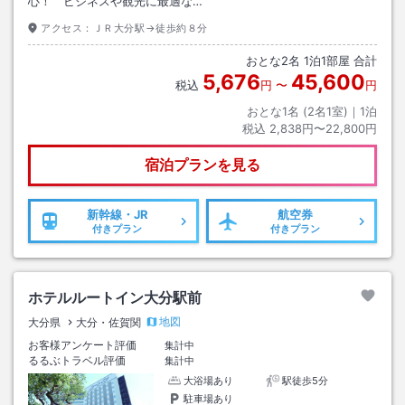
心！ ビジネスや観光に最適な…
アクセス：
ＪＲ大分駅→徒歩約８分
おとな
2
名
1
泊
1
部屋 合計
5,676
45,600
税込
円
〜
円
おとな1名 (
2
名1室)｜
1
泊
税込
2,838円〜22,800円
宿泊プランを見る
新幹線・JR
航空券
付きプラン
付きプラン
ホテルルートイン大分駅前
地図
大分県
大分・佐賀関
お客様アンケート評価
集計中
るるぶトラベル評価
集計中
大浴場あり
駅徒歩5分
駐車場あり