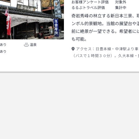
お客様アンケート評価
対象外
るるぶトラベル評価
集計中
奇岩秀峰の林立する新日本三景、
ンボル的景観地。当館の展望台や
前に絶景が一望できる。希望者に
も可能。
あり
温泉
アクセス：
日豊本線・中津駅より車
あり
（バスで１時間３０分）。久大本線・
り車で約１５分（バスで約３０分）。
道・玖珠インターより車で約１５分程