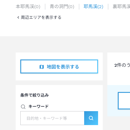
本耶馬渓
(
0
)
青の洞門
(
0
)
耶馬溪
(
2
)
裏耶馬
周辺エリアを表示する
2
件の
地図を表示する
条件で絞り込み
キーワード