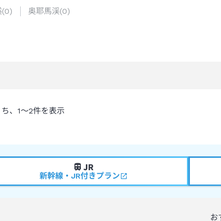
溪
(
0
)
奥耶馬渓
(
0
)
うち、
1～2
件を表示
新幹線・JR付きプラン
お