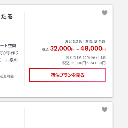
ほたる
おとな
2
名
1
泊
1
部屋 合計
ベート空間
32,000
48,000
税込
円
〜
円
将が手作り
おとな1名 (
2
名1室)｜
1
泊
モール泉の
税込
16,000円〜24,000円
宿泊プランを見る
送迎可能
や