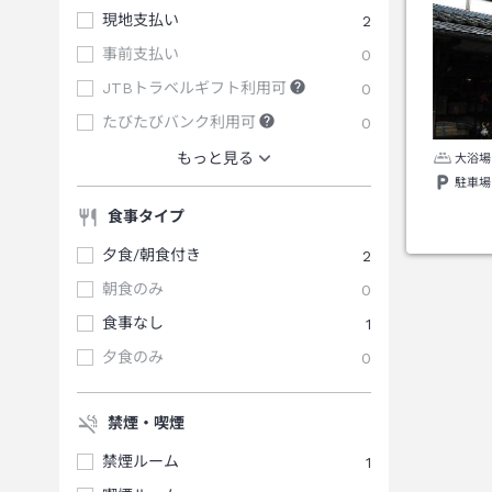
現地支払い
2
事前支払い
0
JTBトラベルギフト利用可
0
たびたびバンク利用可
0
もっと見る
大浴場
駐車場
食事タイプ
夕食/朝食付き
2
朝食のみ
0
食事なし
1
夕食のみ
0
禁煙・喫煙
禁煙ルーム
1