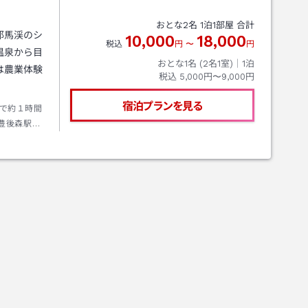
おとな
2
名
1
泊
1
部屋 合計
耶馬渓のシ
10,000
18,000
税込
円
〜
円
温泉から目
おとな1名 (
2
名1室)｜
1
泊
は農業体験
税込
5,000円〜9,000円
宿泊プランを見る
で約１時間
豊後森駅よ
大分自動車
度。