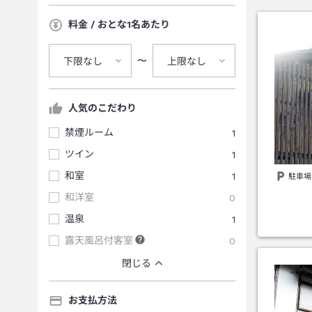
料金 / おとな1名あたり
〜
下限なし
上限なし
人気のこだわり
禁煙ルーム
1
ツイン
1
和室
1
駐車場
和洋室
0
温泉
1
露天風呂付客室
0
閉じる
お支払方法