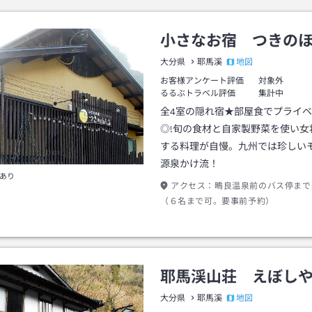
小さなお宿 つきの
地図
大分県
耶馬溪
お客様アンケート評価
対象外
るるぶトラベル評価
集計中
全4室の隠れ宿★部屋食でプライ
◎!旬の食材と自家製野菜を使い女
する料理が自慢。九州では珍しい
源泉かけ流！
あり
アクセス：
鴫良温泉前のバス停まで
（６名まで可。要事前予約）
耶馬渓山荘 えぼし
地図
大分県
耶馬溪