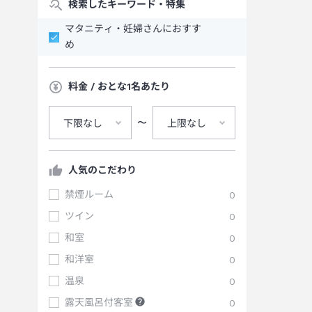
検索したキーワード・特集
マタニティ・妊婦さんにおすす
め
料金 / おとな1名あたり
〜
下限なし
上限なし
人気のこだわり
禁煙ルーム
0
ツイン
0
和室
0
和洋室
0
温泉
0
露天風呂付客室
0