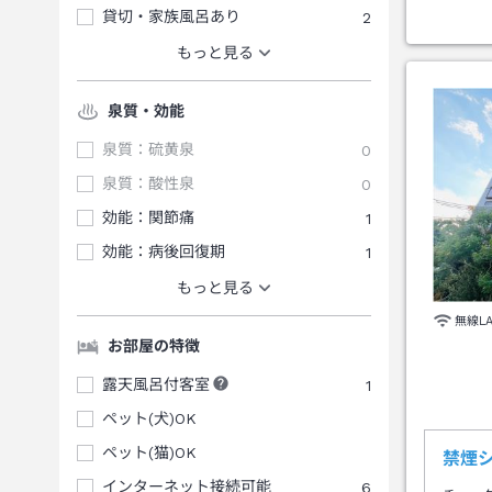
貸切・家族風呂あり
2
もっと見る
泉質・効能
泉質：硫黄泉
0
泉質：酸性泉
0
効能：関節痛
1
効能：病後回復期
1
もっと見る
無線L
お部屋の特徴
露天風呂付客室
1
ペット(犬)OK
ペット(猫)OK
禁煙
インターネット接続可能
6