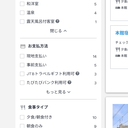
夕食
和洋室
5
本館
温泉
4
露天風呂付客室
1
閉じる
本館
チェッ
お支払方法
夕食
現地支払い
14
本館
事前支払い
5
JTBトラベルギフト利用可
3
たびたびバンク利用可
3
もっと見る
食事タイプ
夕食/朝食付き
10
朝食のみ
9