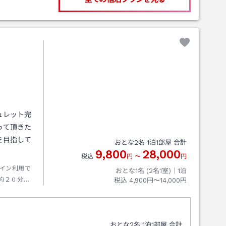
ト
ュレット完
って頂きた
を目指して
おとな
2
名
1
泊
1
部屋 合計
9,800
28,000
税込
円
〜
円
イン利用で
おとな1名 (
2
名1室)｜
1
泊
約２０分で
税込
4,900円〜14,000円
場合、高速
り車で約５
おとな
2
名
1
泊
1
部屋 合計