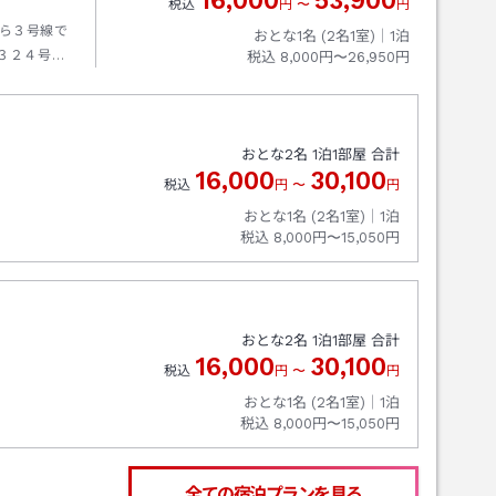
16,000
53,900
税込
円
〜
円
ら３号線で
おとな1名 (
2
名1室)｜
1
泊
３２４号線
税込
8,000円〜26,950円
より２６６
。
おとな
2
名
1
泊
1
部屋 合計
16,000
30,100
税込
円
〜
円
おとな1名 (
2
名1室)｜
1
泊
税込
8,000円〜15,050円
おとな
2
名
1
泊
1
部屋 合計
16,000
30,100
税込
円
〜
円
おとな1名 (
2
名1室)｜
1
泊
税込
8,000円〜15,050円
全ての宿泊プランを見る