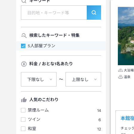
キーワード
検索したキーワード・特集
5人部屋プラン
料金 / おとな1名あたり
大浴場
温泉
〜
下限なし
上限なし
人気のこだわり
禁煙ルーム
14
本館宿
ツイン
6
和室
12
チェッ