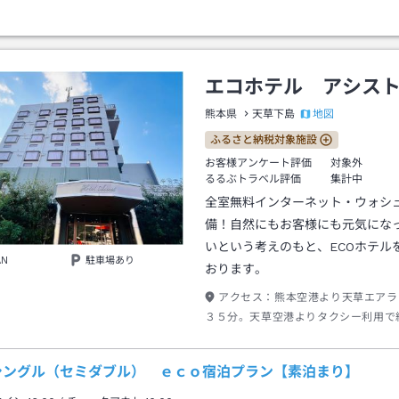
エコホテル アシス
地図
熊本県
天草下島
ふるさと納税対象施設
お客様アンケート評価
対象外
るるぶトラベル評価
集計中
全室無料インターネット・ウォシ
備！自然にもお客様にも元気にな
いという考えのもと、ECOホテル
AN
駐車場あり
おります。
アクセス：
熊本空港より天草エアラ
３５分。天草空港よりタクシー利用で
の到着となります。熊本港をご利用の
船マリンビューで約１時間、本渡港よ
シングル（セミダブル） ｅｃｏ宿泊プラン【素泊まり】
分での到着となります。