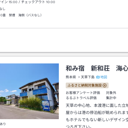
クイン
15:00
/ チェックアウト
10:00
なし
10畳 禁煙 海側（バスなし）
和み宿 新和荘 海
地図
熊本県
天草下島
ふるさと納税対象施設
お客様アンケート評価
対象外
るるぶトラベル評価
集計中
天草の中心地、本渡港に面した立
屋からは港の停泊船が眺められま
もホテルでもない新しいデザイン
あり
つろぎ下さい。