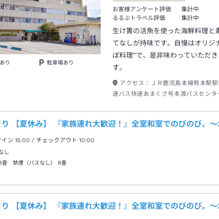
お客様アンケート評価
集計中
るるぶトラベル評価
集計中
生け簀の活魚を使った海鮮料理と
てなしが持味です。自慢はオリジナ
ぼ料理”で、是非味わっていただき
あり
駐車場あり
す。
アクセス：
ＪＲ鹿児島本線熊本駅駅
速バス快速あまくさ号本渡バスセンタ
２０分本渡バスセンター下車→徒歩約
はタクシー約３分
まり 【夏休み】 『家族連れ大歓迎！』全室和室でのびのび。～
クイン
15:00
/ チェックアウト
10:00
なし
8畳 禁煙（バスなし）
8畳
まり 【夏休み】 『家族連れ大歓迎！』全室和室でのびのび。～