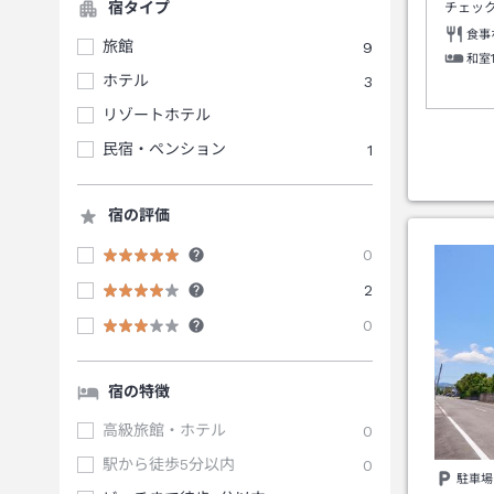
宿タイプ
チェッ
食事
旅館
9
和室
ホテル
3
リゾートホテル
民宿・ペンション
1
宿の評価
0
2
0
宿の特徴
高級旅館・ホテル
0
駅から徒歩5分以内
0
駐車場