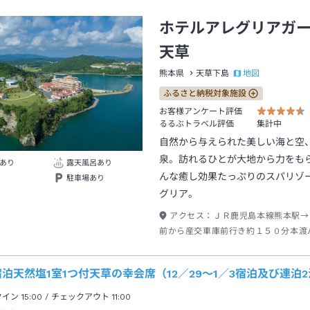
ホテルアレグリアガ
天草
地図
熊本県
天草下島
ふるさと納税対象施設
お客様アンケート評価
るるぶトラベル評価
集計中
自然から与えられた美しい海と空
泉。訪れるひとが大地から力をも
あり
露天風呂あり
んな癒し効果たっぷりのスパリゾ
駐車場あり
グリア。
アクセス：
ＪＲ鹿児島本線熊本駅→
前から産交車庫前行き約１５０分本渡
ー下車→タクシー約７分
泊天然塩1室1つ付天草の幸会席（12／29～1／3宿泊及び連
クイン
15:00
/ チェックアウト
11:00