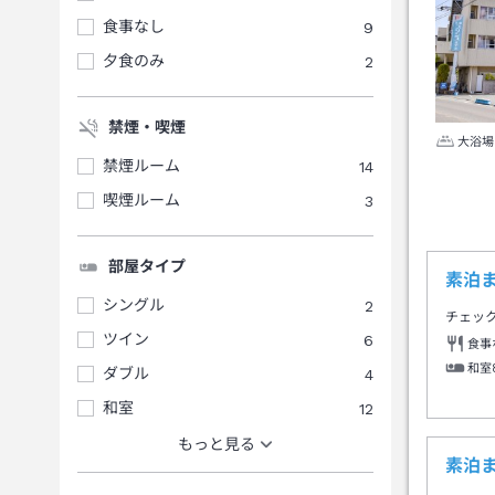
食事なし
9
夕食のみ
2
禁煙・喫煙
大浴場
禁煙ルーム
14
喫煙ルーム
3
部屋タイプ
素泊
シングル
2
チェッ
ツイン
6
食事
和室
ダブル
4
和室
12
もっと見る
素泊