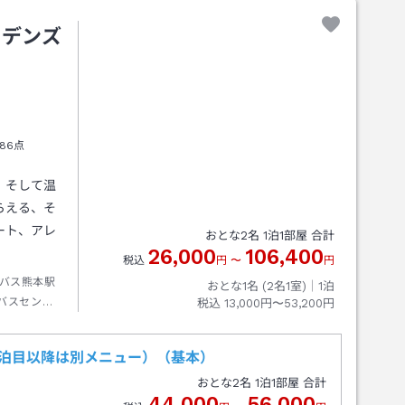
ーデンズ
86点
、そして温
らえる、そ
ート、アレ
おとな
2
名
1
泊
1
部屋 合計
26,000
106,400
税込
円
〜
円
バス熊本駅
おとな1名 (
2
名1室)｜
1
泊
バスセンタ
税込
13,000円〜53,200円
泊2泊目以降は別メニュー）（基本）
おとな
2
名
1
泊
1
部屋 合計
44,000
56,000