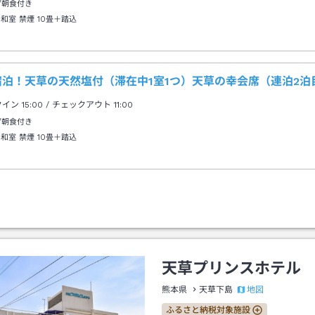
/朝食付き
 和室 禁煙
10畳＋踏込
宿泊！天草の天然塩付（滞在中1室1つ）天草の幸会席（連泊2
クイン
15:00
/ チェックアウト
11:00
/朝食付き
 和室 禁煙
10畳＋踏込
天草プリンスホテル
地図
熊本県
天草下島
ふるさと納税対象施設