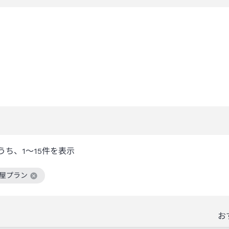
うち、
1～15
件を表示
部屋プラン
絞り込み条件を解除
お