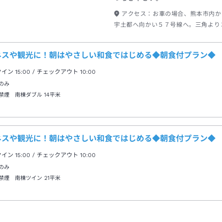
アクセス：
お車の場合、熊本市内か
宇土都へ向かい５７号線へ。三角より
利用。高速道路利用の場合、松橋ＩＣ
号線で三角より３２４号線で天草まで
ネスや観光に！朝はやさしい和食ではじめる◆朝食付プラン◆
クイン
15:00
/ チェックアウト
10:00
のみ
禁煙 南棟ダブル
14平米
ネスや観光に！朝はやさしい和食ではじめる◆朝食付プラン◆
クイン
15:00
/ チェックアウト
10:00
のみ
禁煙 南棟ツイン
21平米