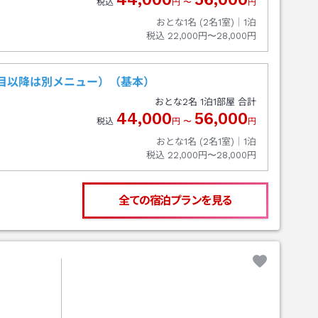
税込
円
〜
円
おとな1名 (
2
名1室)｜
1
泊
税込
22,000円〜28,000円
泊目以降は別メニュー）（基本）
おとな
2
名
1
泊
1
部屋 合計
44,000
56,000
税込
円
〜
円
おとな1名 (
2
名1室)｜
1
泊
税込
22,000円〜28,000円
全ての宿泊プランを見る