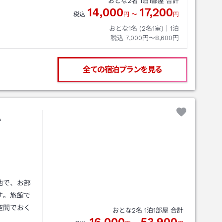
おとな
2
名
1
泊
1
部屋 合計
14,000
17,200
税込
円
〜
円
おとな1名 (
2
名1室)｜
1
泊
税込
7,000円〜8,600円
全ての宿泊プランを見る
心
地で、お部
す。旅館で
空間でおく
おとな
2
名
1
泊
1
部屋 合計