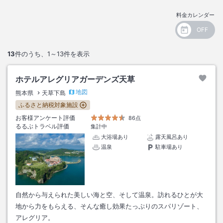
料金カレンダー
13
件のうち、
1～13
件を表示
ホテルアレグリアガーデンズ天草
地図
熊本県
天草下島
ふるさと納税対象施設
お客様アンケート評価
86点
るるぶトラベル評価
集計中
大浴場あり
露天風呂あり
温泉
駐車場あり
自然から与えられた美しい海と空、そして温泉。訪れるひとが大
地から力をもらえる、そんな癒し効果たっぷりのスパリゾート、
アレグリア。