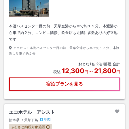
本渡バスセンター目の前、天草空港から車で約１５分、本渡港か
ら車で約２分、コンビニ隣接、飲食店も近隣に多数ありの好立地
です
アクセス：
本渡バスセンター目の前、天草空港から車で約１５分、本渡
港より車で約２分
おとな
1
名
2
泊
1
部屋 合計
12,300
21,800
税込
円
〜
円
宿泊プランを見る
エコホテル アシスト
地図
熊本県
天草下島
ふるさと納税対象施設