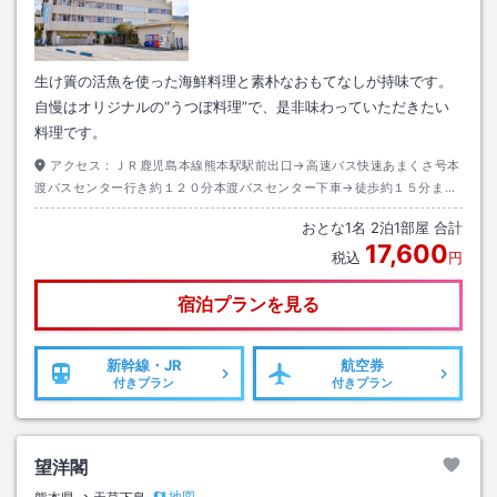
生け簀の活魚を使った海鮮料理と素朴なおもてなしが持味です。
自慢はオリジナルの“うつぼ料理”で、是非味わっていただきたい
料理です。
アクセス：
ＪＲ鹿児島本線熊本駅駅前出口→高速バス快速あまくさ号本
渡バスセンター行き約１２０分本渡バスセンター下車→徒歩約１５分また
はタクシー約３分
おとな
1
名
2
泊
1
部屋 合計
17,600
税込
円
宿泊プランを見る
新幹線・JR
航空券
付きプラン
付きプラン
望洋閣
地図