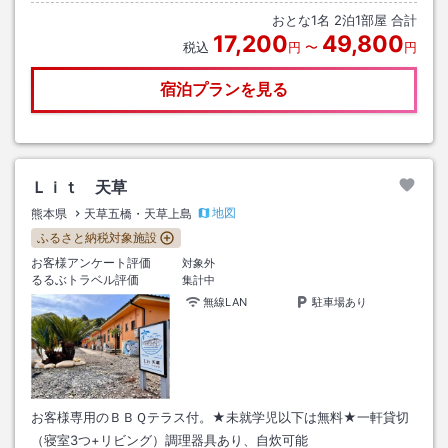
号線で三角より３２４号線で天草まで。
おとな
1
名
2
泊
1
部屋 合計
17,200
49,800
税込
円
〜
円
宿泊プランを見る
Ｌｉｔ 天草
地図
熊本県
天草五橋・天草上島
ふるさと納税対象施設
お客様アンケート評価
対象外
るるぶトラベル評価
集計中
無線LAN
駐車場あり
お客様専用のＢＢＱテラス付。★未就学児以下は無料★一軒貸切
（寝室3つ+リビング）調理器具あり、自炊可能