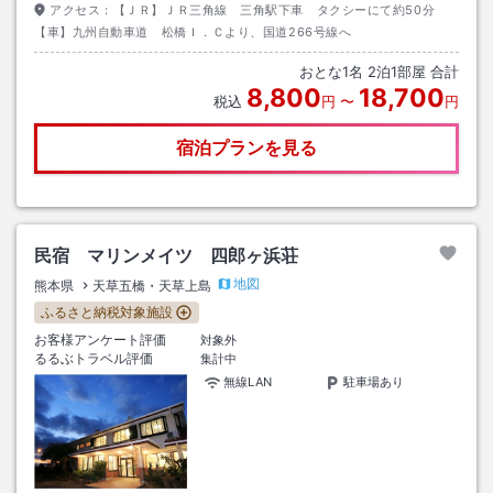
アクセス：
【ＪＲ】ＪＲ三角線 三角駅下車 タクシーにて約50分
【車】九州自動車道 松橋Ｉ．Ｃより、国道266号線へ
おとな
1
名
2
泊
1
部屋 合計
8,800
18,700
税込
円
〜
円
宿泊プランを見る
民宿 マリンメイツ 四郎ヶ浜荘
地図
熊本県
天草五橋・天草上島
ふるさと納税対象施設
お客様アンケート評価
対象外
るるぶトラベル評価
集計中
無線LAN
駐車場あり