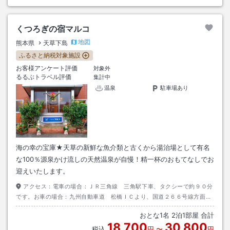
くつろぎの宿マルコ
地図
熊本県
天草下島
ふるさと納税対象施設
お客様アンケート評価
対象外
るるぶトラベル評価
集計中
温泉
駐車場あり
海の幸の宝庫★天草の新鮮な魚介類と古くから湯治場として有名
な100％源泉かけ流しの天然温泉が自慢！精一杯のおもてなしでお
迎えいたします。
アクセス：
電車の場合：ＪＲ三角線 三角駅下車、タクシーで約９０分
です。お車の場合：九州自動車道 松橋ＩＣより、国道２６６号線方面で
す。
おとな
1
名
2
泊
1
部屋 合計
18,700
30,800
税込
円
〜
円