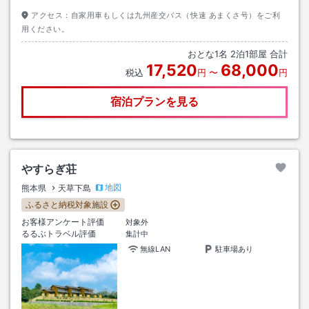
アクセス：
自家用車もしくは九州産交バス（快速 あまくさ号）をご利
用ください。
おとな
1
名
2
泊
1
部屋 合計
17,520
68,000
税込
円
〜
円
宿泊プランを見る
やすらぎ荘
地図
熊本県
天草下島
ふるさと納税対象施設
お客様アンケート評価
対象外
るるぶトラベル評価
集計中
無線LAN
駐車場あり