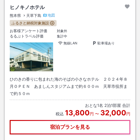
ヒノキノホテル
地図
熊本県
天草下島
ふるさと納税対象施設
お客様アンケート評価
対象外
るるぶトラベル評価
集計中
無線LAN
駐車場あり
ひのきの香りに包まれた海のそばの小さなホテル ２０２４年８
月ＯＰＥＮ あましんスタジアムまで約６００ｍ 天草市役所ま
で約５０ｍ
おとな
1
名
2
泊
1
部屋 合計
13,800
32,000
税込
円
〜
円
宿泊プランを見る