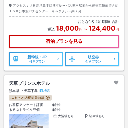
アクセス：
ＪＲ鹿児島本線熊本駅→バス熊本駅前から産交車庫前行き約
１５０分本渡バスセンター下車→タクシー約７分
おとな
1
名
2
泊
1
部屋 合計
18,000
124,400
税込
円
〜
円
宿泊プランを見る
新幹線・JR
航空券
付きプラン
付きプラン
天草プリンスホテル
地図
熊本県
天草下島
ふるさと納税対象施設
お客様アンケート評価
集計中
るるぶトラベル評価
集計中
大浴場あり
駐車場あり