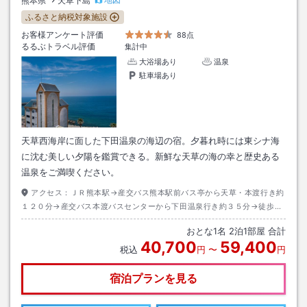
熊本県
天草下島
ふるさと納税対象施設
お客様アンケート評価
88点
るるぶトラベル評価
集計中
大浴場あり
温泉
駐車場あり
天草西海岸に面した下田温泉の海辺の宿。夕暮れ時には東シナ海
に沈む美しい夕陽を鑑賞できる。新鮮な天草の海の幸と歴史ある
温泉をご満喫ください。
アクセス：
ＪＲ熊本駅→産交バス熊本駅前バス亭から天草・本渡行き約
１２０分→産交バス本渡バスセンターから下田温泉行き約３５分→徒歩約
３分
おとな
1
名
2
泊
1
部屋 合計
40,700
59,400
税込
円
〜
円
宿泊プランを見る