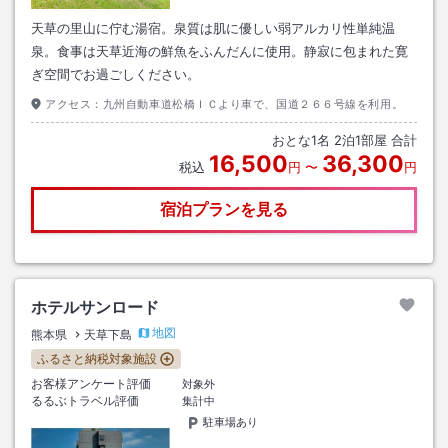
天草の里山に佇む湯宿。泉質は肌に優しい弱アルカリ性単純温
泉。食事は天草近海の鮮魚をふんだんに使用。静寂に包まれた寛
ぎ空間でお過ごしください。
アクセス：
九州自動車道松橋ＩＣより車で、国道２６６号線を利用。
おとな
1
名
2
泊
1
部屋 合計
16,500
36,300
税込
円
〜
円
宿泊プランを見る
ホテルサンロード
地図
熊本県
天草下島
ふるさと納税対象施設
お客様アンケート評価
対象外
るるぶトラベル評価
集計中
駐車場あり