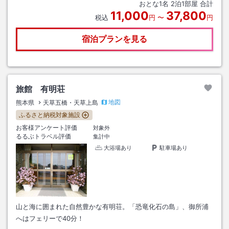
おとな
1
名
2
泊
1
部屋 合計
11,000
37,800
税込
円
〜
円
宿泊プランを見る
旅館 有明荘
地図
熊本県
天草五橋・天草上島
ふるさと納税対象施設
お客様アンケート評価
対象外
るるぶトラベル評価
集計中
大浴場あり
駐車場あり
山と海に囲まれた自然豊かな有明荘。「恐竜化石の島」、御所浦
へはフェリーで40分！