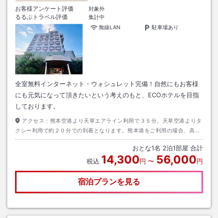
お客様アンケート評価
対象外
るるぶトラベル評価
集計中
無線LAN
駐車場あり
全室無料インターネット・ウォシュレット完備！自然にもお客様
にも元気になって頂きたいという考えのもと、ECOホテルを目指
しております。
アクセス：
熊本空港より天草エアライン利用で３５分。天草空港よりタ
クシー利用で約２０分での到着となります。熊本港をご利用の場合、高速
船マリンビューで約１時間、本渡港より車で約５分での到着となります。
おとな
1
名
2
泊
1
部屋 合計
14,300
56,000
税込
円
〜
円
宿泊プランを見る