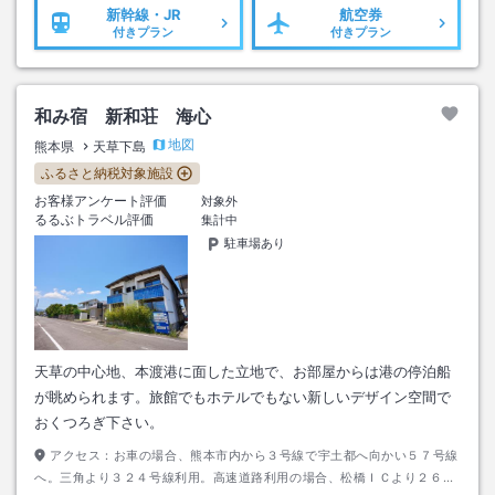
新幹線・JR
航空券
付きプラン
付きプラン
和み宿 新和荘 海心
地図
熊本県
天草下島
ふるさと納税対象施設
お客様アンケート評価
対象外
るるぶトラベル評価
集計中
駐車場あり
天草の中心地、本渡港に面した立地で、お部屋からは港の停泊船
が眺められます。旅館でもホテルでもない新しいデザイン空間で
おくつろぎ下さい。
アクセス：
お車の場合、熊本市内から３号線で宇土都へ向かい５７号線
へ。三角より３２４号線利用。高速道路利用の場合、松橋ＩＣより２６６