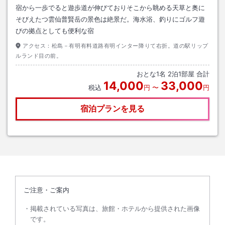
宿から一歩でると遊歩道が伸びておりそこから眺める天草と奥に
そびえたつ雲仙普賢岳の景色は絶景だ。海水浴、釣りにゴルフ遊
びの拠点としても便利な宿
アクセス：
松島－有明有料道路有明インター降りて右折。道の駅リップ
ルランド目の前。
おとな
1
名
2
泊
1
部屋 合計
14,000
33,000
税込
円
〜
円
宿泊プランを見る
ご注意・ご案内
掲載されている写真は、旅館・ホテルから提供された画像
です。