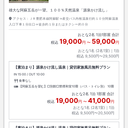
雄大な阿蘇五岳が一望。１００％天然温泉「源泉かけ流し」
アクセス：
ＪＲ豊肥本線阿蘇駅→産交バス内牧温泉行約１０分阿蘇温泉
入口下車１分出口→徒歩約１分またはタクシー約０分
おとな
2
名
1
泊
1
部屋 合計
19,000
59,000
税込
円
〜
円
おとな1名 (
2
名1室)｜
1
泊
税込
9,500円〜29,500円
【素泊まり】源泉かけ流し温泉｜貸切家族風呂無料プラン
IN
チェックイン
15:00
/ OUT
チェックアウト
10:00
食事なし
【阿蘇五岳を望む】□別館□禁煙和室10畳（バス・トイレ別）
10畳
おとな
2
名
1
泊
1
部屋 合計
19,000
41,000
税込
円
〜
円
おとな1名 (
2
名1室)｜
1
泊
税込
9,500円〜20,500円
【素泊まり】源泉かけ流し温泉｜貸切家族風呂無料プラン