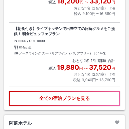
18,200
33,120
税込
円
〜
円
おとな1名 (
2
名1室)｜
1
泊
税込
9,100円〜16,560円
【朝食付き】ライブキッチンで出来立ての阿蘇グルメをご提
供！ 朝食ビュッフェプラン
IN
チェックイン
15:00
/ OUT
チェックアウト
10:00
朝食のみ
ノースウイング スーペリアツイン（バリアフリー）
35.1平米
おとな
2
名
1
泊
1
部屋 合計
19,880
37,520
税込
円
〜
円
おとな1名 (
2
名1室)｜
1
泊
税込
9,940円〜18,760円
全ての宿泊プランを見る
阿蘇ホテル