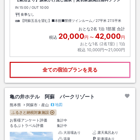
IN
チェックイン
15:00
/ OUT
チェックアウト
10:00
食事なし
【阿蘇五岳を望む】■本館■禁煙ツインルーム／27平米
27.5平米
おとな
2
名
1
泊
1
部屋 合計
20,000
42,000
税込
円
〜
円
おとな1名 (
2
名1室)｜
1
泊
税込
10,000円〜21,000円
全ての宿泊プランを見る
亀の井ホテル 阿蘇 パークリゾート
地図
熊本県
阿蘇市・産山
ふるさと納税対象施設
お客様アンケート評価
集計中
るるぶトラベル評価
集計中
大浴場あり
露天風呂あり
温泉
駐車場あり