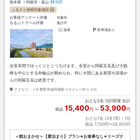
地図
熊本県
阿蘇市・産山
ふるさと納税対象施設
お客様アンケート評価
対象外
るるぶトラベル評価
集計中
温泉
駐車場あり
全室本間でゆっくりとくつろげます。全室から阿蘇五岳及び大観
峰を中心とする外輪山が眺められ、特に８階にある展望大浴場か
らの阿蘇五岳は絶景です。
アクセス：
ＪＲ豊肥本線阿蘇駅→タクシー約１０分
おとな
2
名
1
泊
1
部屋 合計
15,400
53,900
税込
円
〜
円
おとな1名 (
2
名1室)｜
1
泊
税込
7,700円〜26,950円
＜館おまかせ＞【素泊まり】プラン※お食事なし※リーズナ