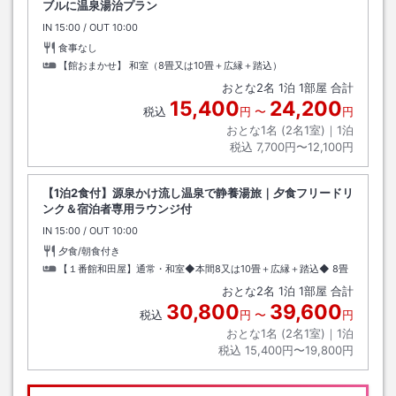
ブルに温泉湯治プラン
IN
チェックイン
15:00
/ OUT
チェックアウト
10:00
食事なし
【館おまかせ】 和室（8畳又は10畳＋広縁＋踏込）
おとな
2
名
1
泊
1
部屋 合計
15,400
24,200
税込
円
〜
円
おとな1名 (
2
名1室)｜
1
泊
税込
7,700円〜12,100円
【1泊2食付】源泉かけ流し温泉で静養湯旅｜夕食フリードリ
ンク＆宿泊者専用ラウンジ付
IN
チェックイン
15:00
/ OUT
チェックアウト
10:00
夕食/朝食付き
【１番館和田屋】通常・和室◆本間8又は10畳＋広縁＋踏込◆
8畳
おとな
2
名
1
泊
1
部屋 合計
30,800
39,600
税込
円
〜
円
おとな1名 (
2
名1室)｜
1
泊
税込
15,400円〜19,800円