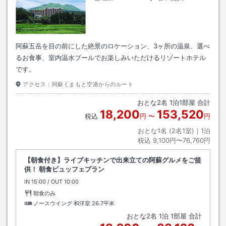
阿蘇五岳を目の前にした絶景のロケーション、3ヶ所の温泉、選べ
るお食事、室内温水プールでお楽しみいただけるリゾートホテル
です。
アクセス：
阿蘇くまもと空港からのルート
おとな
2
名
1
泊
1
部屋 合計
18,200
153,520
税込
円
〜
円
おとな1名 (
2
名1室)｜
1
泊
税込
9,100円〜76,760円
【朝食付き】ライブキッチンで出来立ての阿蘇グルメをご提
供！ 朝食ビュッフェプラン
IN
チェックイン
15:00
/ OUT
チェックアウト
10:00
朝食のみ
ノースウイング 和洋室
26.7平米
おとな
2
名
1
泊
1
部屋 合計