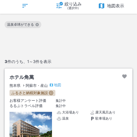
絞り込み
地図表示
(選択中)
温泉卓球ができる
この絞り込み条件を解除
3
件のうち、
1～3
件を表示
ホテル角萬
地図
熊本県
阿蘇市・産山
ふるさと納税対象施設
お客様アンケート評価
集計中
るるぶトラベル評価
集計中
大浴場あり
露天風呂あり
温泉
駐車場あり