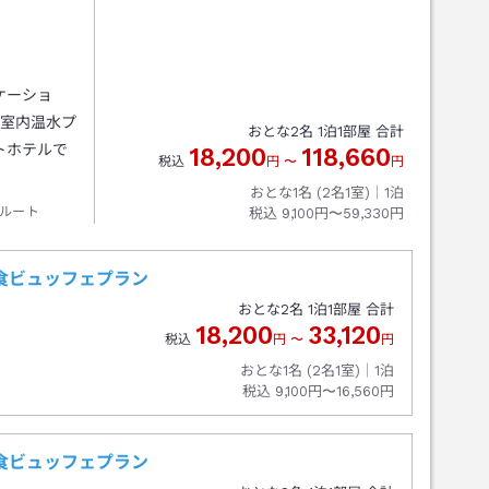
ケーショ
、室内温水プ
おとな
2
名
1
泊
1
部屋 合計
トホテルで
18,200
118,660
税込
円
〜
円
おとな1名 (
2
名1室)｜
1
泊
ルート
税込
9,100円〜59,330円
食ビュッフェプラン
おとな
2
名
1
泊
1
部屋 合計
18,200
33,120
税込
円
〜
円
おとな1名 (
2
名1室)｜
1
泊
税込
9,100円〜16,560円
食ビュッフェプラン