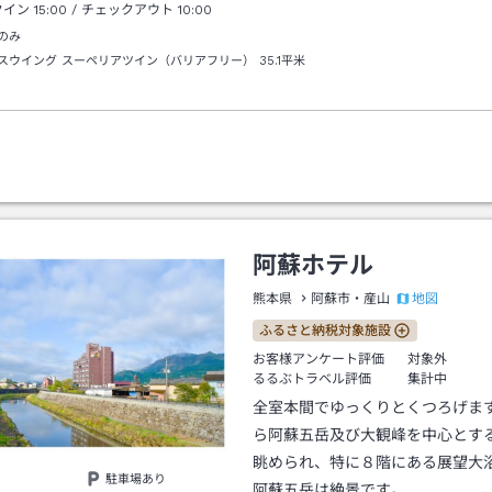
クイン
15:00
/ チェックアウト
10:00
のみ
スウイング スーペリアツイン（バリアフリー）
35.1平米
阿蘇ホテル
地図
熊本県
阿蘇市・産山
ふるさと納税対象施設
お客様アンケート評価
対象外
るるぶトラベル評価
集計中
全室本間でゆっくりとくつろげま
ら阿蘇五岳及び大観峰を中心とす
眺められ、特に８階にある展望大
駐車場あり
阿蘇五岳は絶景です。