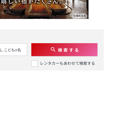
検 索 す る
レンタカーもあわせて検索する