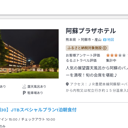
阿蘇プラザホテル
地図
熊本県
阿蘇市・産山
ふるさと納税対象施設
お客様アンケート評価
るるぶトラベル評価
集計中
人気の展望露天風呂から阿蘇のパ
ーを満喫！旬の会席を堪能♪
アクセス：
ＪＲ豊肥本線阿蘇駅→バ
あり
露天風呂あり
から内牧又は杖立行き約１５分温泉入
駐車場あり
歩約５分
30】JTBスペシャルプラン1泊朝食付
クイン
15:00
/ チェックアウト
10:00
のみ