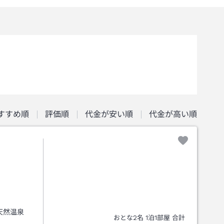
すすめ順
評価順
代金が安い順
代金が高い順
天然温泉
おとな
2
名
1
泊
1
部屋 合計