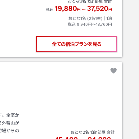
おとな
2
名
1
泊
1
部屋 合計
19,880
37,520
税込
円
〜
円
おとな1名 (
2
名1室)｜
1
泊
税込
9,940円〜18,760円
全ての宿泊プランを見る
す。全室か
る外輪山が
浴場からの
おとな
2
名
1
泊
1
部屋 合計