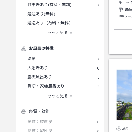
チェッ
駐車場あり(有料・無料)
7
朝食
送迎あり(無料)
ノー
送迎あり（有料・無料）
もっと見る
お風呂の特徴
温泉
7
大浴場あり
6
露天風呂あり
5
貸切・家族風呂あり
2
もっと見る
泉質・効能
泉質：硫黄泉
0
温泉
泉質：酸性泉
0