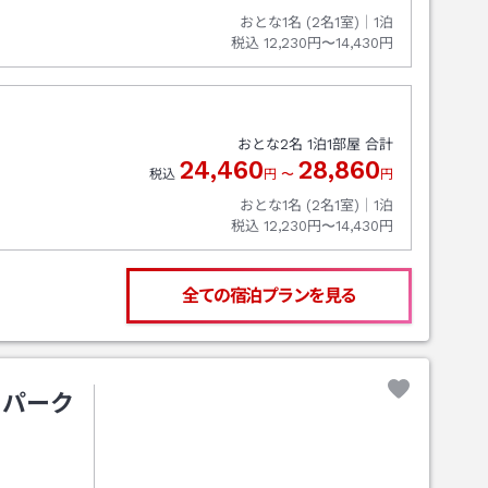
おとな1名 (
2
名1室)｜
1
泊
税込
12,230円〜14,430円
おとな
2
名
1
泊
1
部屋 合計
24,460
28,860
税込
円
〜
円
おとな1名 (
2
名1室)｜
1
泊
税込
12,230円〜14,430円
全ての宿泊プランを見る
 パーク