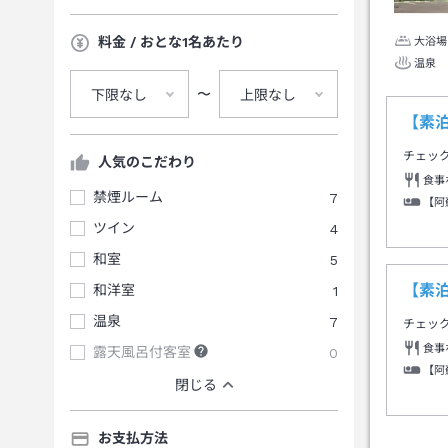
料金 / おとな1名あたり
大浴場
温泉
〜
下限なし
上限なし
【素
チェッ
人気のこだわり
食事
禁煙ルーム
7
【阿
ツイン
4
和室
5
【素
和洋室
1
温泉
7
チェッ
食事
露天風呂付客室
0
【阿
閉じる
お支払方法