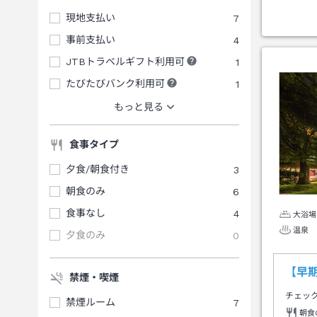
現地支払い
7
事前支払い
4
JTBトラベルギフト利用可
1
たびたびバンク利用可
1
もっと見る
食事タイプ
夕食/朝食付き
3
朝食のみ
6
食事なし
4
大浴場
温泉
夕食のみ
0
【早期
禁煙・喫煙
チェッ
禁煙ルーム
7
朝食