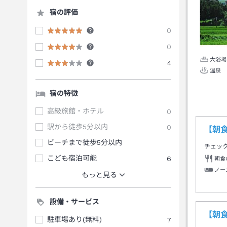
宿の評価
0
0
大浴場
4
温泉
宿の特徴
高級旅館・ホテル
0
駅から徒歩5分以内
0
【朝
ビーチまで徒歩5分以内
チェッ
こども宿泊可能
6
朝食
ノー
もっと見る
設備・サービス
【朝
駐車場あり(無料)
7