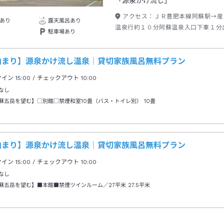
「源泉かけ流し」
アクセス：
ＪＲ豊肥本線阿蘇駅→産
あり
露天風呂あり
温泉行約１０分阿蘇温泉入口下車１分
駐車場あり
約１分またはタクシー約０分
泊まり】源泉かけ流し温泉｜貸切家族風呂無料プラン
クイン
15:00
/ チェックアウト
10:00
なし
蘇五岳を望む】□別館□禁煙和室10畳（バス・トイレ別）
10畳
泊まり】源泉かけ流し温泉｜貸切家族風呂無料プラン
クイン
15:00
/ チェックアウト
10:00
なし
蘇五岳を望む】■本館■禁煙ツインルーム／27平米
27.5平米