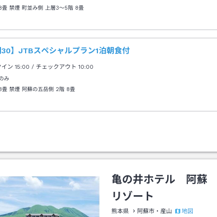
8畳 禁煙 町並み側 上層3～5階
8畳
30】JTBスペシャルプラン1泊朝食付
クイン
15:00
/ チェックアウト
10:00
のみ
8畳 禁煙 阿蘇の五岳側 2階
8畳
亀の井ホテル 阿蘇
リゾート
地図
熊本県
阿蘇市・産山