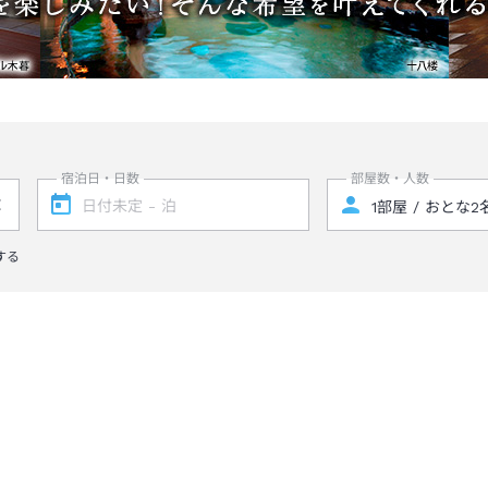
宿泊日・日数
部屋数・人数
する