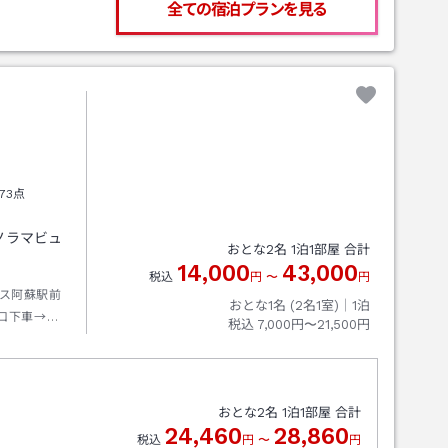
全ての宿泊プランを見る
73点
ノラマビュ
おとな
2
名
1
泊
1
部屋 合計
14,000
43,000
税込
円
〜
円
ス阿蘇駅前
おとな1名 (
2
名1室)｜
1
泊
口下車→徒
税込
7,000円〜21,500円
おとな
2
名
1
泊
1
部屋 合計
24,460
28,860
税込
円
〜
円