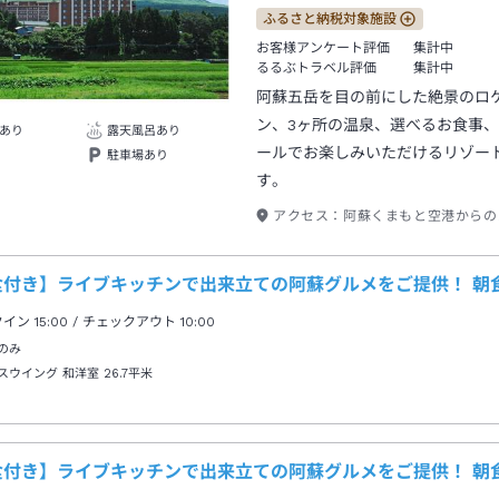
ふるさと納税対象施設
お客様アンケート評価
集計中
るるぶトラベル評価
集計中
阿蘇五岳を目の前にした絶景のロ
ン、3ヶ所の温泉、選べるお食事
あり
露天風呂あり
ールでお楽しみいただけるリゾー
駐車場あり
す。
アクセス：
阿蘇くまもと空港からの
食付き】ライブキッチンで出来立ての阿蘇グルメをご提供！ 朝
クイン
15:00
/ チェックアウト
10:00
のみ
スウイング 和洋室
26.7平米
食付き】ライブキッチンで出来立ての阿蘇グルメをご提供！ 朝