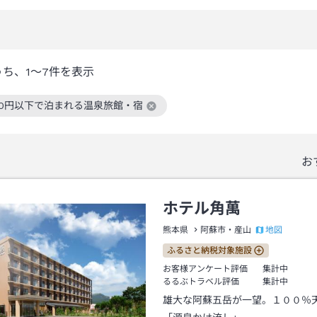
うち、
1～7
件を表示
000円以下で泊まれる温泉旅館・宿
絞り込み条件を解除
お
ホテル角萬
地図
熊本県
阿蘇市・産山
ふるさと納税対象施設
お客様アンケート評価
集計中
るるぶトラベル評価
集計中
雄大な阿蘇五岳が一望。１００％