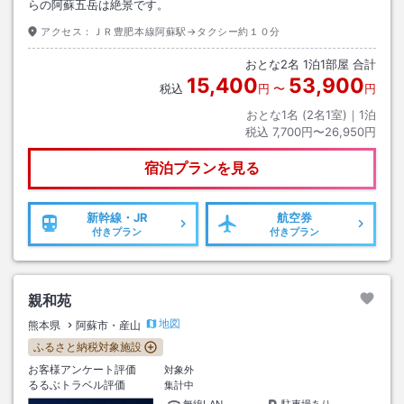
らの阿蘇五岳は絶景です。
アクセス：
ＪＲ豊肥本線阿蘇駅→タクシー約１０分
おとな
2
名
1
泊
1
部屋 合計
15,400
53,900
税込
円
〜
円
おとな1名 (
2
名1室)｜
1
泊
税込
7,700円〜26,950円
宿泊プランを見る
新幹線・JR
航空券
付きプラン
付きプラン
親和苑
地図
熊本県
阿蘇市・産山
ふるさと納税対象施設
お客様アンケート評価
対象外
るるぶトラベル評価
集計中