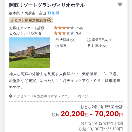
阿蘇リゾートグランヴィリオホテル
地図
熊本県
阿蘇市・産山
ふるさと納税対象施設
お客様アンケート評価
75点
るるぶトラベル評価
3.4
大浴場あり
露天風呂あり
温泉
駐車場あり
雄大な阿蘇の外輪山を見渡す大自然の中、天然温泉、ゴルフ場、
岩盤浴など充実。ゆったり１１時チェックアウトＯＫ！駐車場無
料です。
アクセス：
ＪＲ豊肥線赤水駅～タクシー（約７分）
おとな
2
名
1
泊
1
部屋 合計
20,200
70,200
税込
円
〜
円
おとな1名 (
2
名1室)｜
1
泊
税込
10,100円〜35,100円