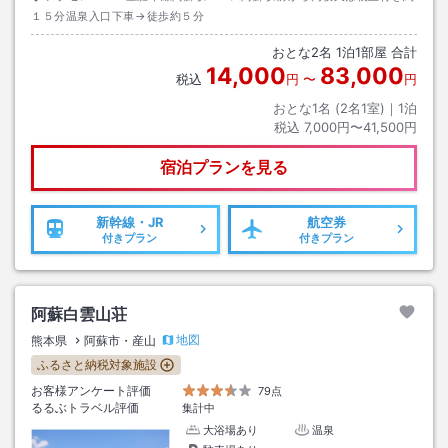
１５分温泉入口下車→徒歩約５分
おとな
2
名
1
泊
1
部屋 合計
14,000
83,000
税込
円
〜
円
おとな1名 (
2
名1室)｜
1
泊
税込
7,000円〜41,500円
宿泊プランを見る
新幹線・JR
航空券
付きプラン
付きプラン
阿蘇白雲山荘
地図
熊本県
阿蘇市・産山
ふるさと納税対象施設
お客様アンケート評価
79点
るるぶトラベル評価
集計中
大浴場あり
温泉