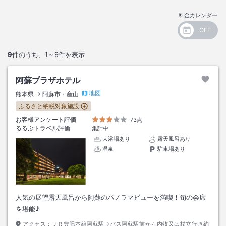
料金カレンダー
9
件のうち、
1～9
件を表示
阿蘇プラザホテル
地図
熊本県
阿蘇市・産山
ふるさと納税対象施設
お客様アンケート評価
73点
るるぶトラベル評価
集計中
大浴場あり
露天風呂あり
温泉
駐車場あり
人気の展望露天風呂から阿蘇のパノラマビューを満喫！旬の会席
を堪能♪
アクセス：
ＪＲ豊肥本線阿蘇駅→バス阿蘇駅前から内牧又は杖立行き約