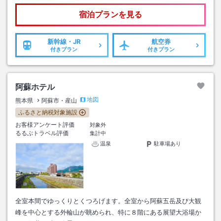
宿泊プランを見る
新幹線・JR
航空券
付きプラン
付きプラン
阿蘇ホテル
地図
熊本県
阿蘇市・産山
ふるさと納税対象施設
お客様アンケート評価
対象外
るるぶトラベル評価
集計中
温泉
駐車場あり
全室本間でゆっくりとくつろげます。全室から阿蘇五岳及び大観
峰を中心とする外輪山が眺められ、特に８階にある展望大浴場か