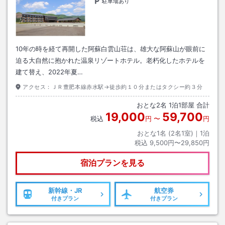
駐車場あり
10年の時を経て再開した阿蘇白雲山荘は、雄大な阿蘇山が眼前に
迫る大自然に抱かれた温泉リゾートホテル。老朽化したホテルを
建て替え、2022年夏…
アクセス：
ＪＲ豊肥本線赤水駅→徒歩約１０分またはタクシー約３分
おとな
2
名
1
泊
1
部屋 合計
19,000
59,700
税込
円
〜
円
おとな1名 (
2
名1室)｜
1
泊
税込
9,500円〜29,850円
宿泊プランを見る
新幹線・JR
航空券
付きプラン
付きプラン