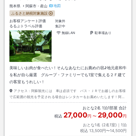
地図
熊本県
阿蘇市・産山
ふるさと納税対象施設
お客様アンケート評価
対象外
るるぶトラベル評価
集計中
無線LAN
駐車場あり
美味しいお肉が食べたい！そんなあなたにお薦めの宿♪地元産和牛
を私が自ら厳選 グループ・ファミリーでも1室で集える２Ｆ建て
の客室もうれしい！
アクセス：
阿蘇観光には 車は必須です バス・ＪＲでお越しのお客様
で広範囲の観光を予定される場合はレンタカーをお薦めいたします！阿蘇
駅前に駅前レンタカーがございます ご利用下さい！
おとな
2
名
1
泊
1
部屋 合計
27,000
29,000
税込
円
〜
円
おとな1名 (
2
名1室)｜
1
泊
税込
13,500円〜14,500円