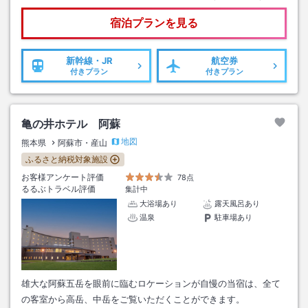
宿泊プランを見る
新幹線・JR
航空券
付きプラン
付きプラン
亀の井ホテル 阿蘇
地図
熊本県
阿蘇市・産山
ふるさと納税対象施設
お客様アンケート評価
78点
るるぶトラベル評価
集計中
大浴場あり
露天風呂あり
温泉
駐車場あり
雄大な阿蘇五岳を眼前に臨むロケーションが自慢の当宿は、全て
の客室から高岳、中岳をご覧いただくことができます。