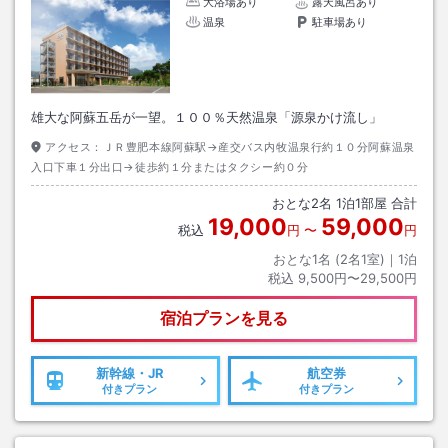
大浴場あり
露天風呂あり
温泉
駐車場あり
雄大な阿蘇五岳が一望。１００％天然温泉「源泉かけ流し」
アクセス：
ＪＲ豊肥本線阿蘇駅→産交バス内牧温泉行約１０分阿蘇温泉
入口下車１分出口→徒歩約１分またはタクシー約０分
おとな
2
名
1
泊
1
部屋 合計
19,000
59,000
税込
円
〜
円
おとな1名 (
2
名1室)｜
1
泊
税込
9,500円〜29,500円
宿泊プランを見る
新幹線・JR
航空券
付きプラン
付きプラン