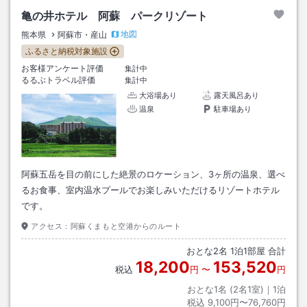
亀の井ホテル 阿蘇 パークリゾート
地図
熊本県
阿蘇市・産山
ふるさと納税対象施設
お客様アンケート評価
集計中
るるぶトラベル評価
集計中
大浴場あり
露天風呂あり
温泉
駐車場あり
阿蘇五岳を目の前にした絶景のロケーション、3ヶ所の温泉、選べ
るお食事、室内温水プールでお楽しみいただけるリゾートホテル
です。
アクセス：
阿蘇くまもと空港からのルート
おとな
2
名
1
泊
1
部屋 合計
18,200
153,520
税込
円
〜
円
おとな1名 (
2
名1室)｜
1
泊
税込
9,100円〜76,760円