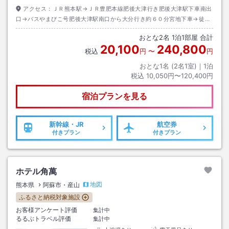
アクセス：
ＪＲ熊本駅→ＪＲ豊肥本線肥後大津行き肥後大津駅下車南出
口→バスやまびこ号肥後大津駅南口から大分行き約６０分宮地下車→徒歩
約３０分またはタクシー約５分
おとな
2
名
1
泊
1
部屋 合計
20,100
240,800
税込
円
〜
円
おとな1名 (
2
名1室)｜
1
泊
税込
10,050円〜120,400円
宿泊プランを見る
新幹線・JR
航空券
付きプラン
付きプラン
ホテル角萬
地図
熊本県
阿蘇市・産山
ふるさと納税対象施設
お客様アンケート評価
集計中
るるぶトラベル評価
集計中