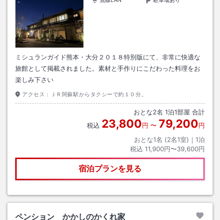
無線LAN
駐車場あり
ミシュランガイド熊本・大分２０１８特別版にて、非常に快適な
旅館として掲載されました。素材と手作りにこだわった料理をお
楽しみ下さい
アクセス：
ＪＲ阿蘇駅からタクシーで約１０分。
おとな
2
名
1
泊
1
部屋 合計
23,800
79,200
税込
円
〜
円
おとな1名 (
2
名1室)｜
1
泊
税込
11,900円〜39,600円
宿泊プランを見る
ペンション かかしのかくれ家