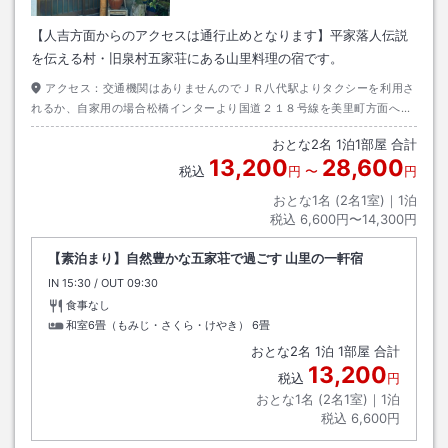
【人吉方面からのアクセスは通行止めとなります】平家落人伝説
を伝える村・旧泉村五家荘にある山里料理の宿です。
アクセス：
交通機関はありませんのでＪＲ八代駅よりタクシーを利用さ
れるか、自家用の場合松橋インターより国道２１８号線を美里町方面へそ
こから国道４４５号線を人吉方面へ約５０分で当館に着きます
おとな
2
名
1
泊
1
部屋 合計
13,200
28,600
税込
円
〜
円
おとな1名 (
2
名1室)｜
1
泊
税込
6,600円〜14,300円
【素泊まり】自然豊かな五家荘で過ごす 山里の一軒宿
IN
チェックイン
15:30
/ OUT
チェックアウト
09:30
食事なし
和室6畳（もみじ・さくら・けやき）
6畳
おとな
2
名
1
泊
1
部屋 合計
13,200
税込
円
おとな1名 (
2
名1室)｜
1
泊
税込
6,600円