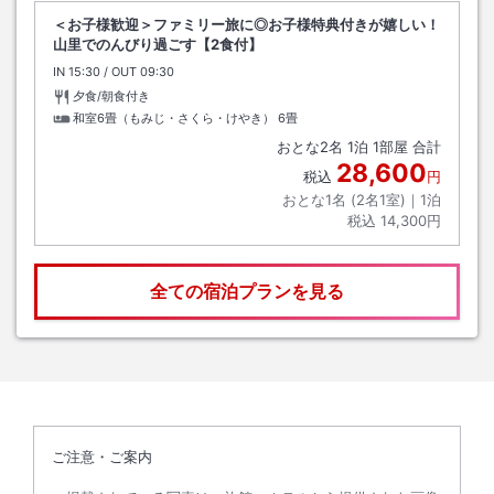
＜お子様歓迎＞ファミリー旅に◎お子様特典付きが嬉しい！
山里でのんびり過ごす【2食付】
IN
チェックイン
15:30
/ OUT
チェックアウト
09:30
夕食/朝食付き
和室6畳（もみじ・さくら・けやき）
6畳
おとな
2
名
1
泊
1
部屋 合計
28,600
税込
円
おとな1名 (
2
名1室)｜
1
泊
税込
14,300円
全ての宿泊プランを見る
ご注意・ご案内