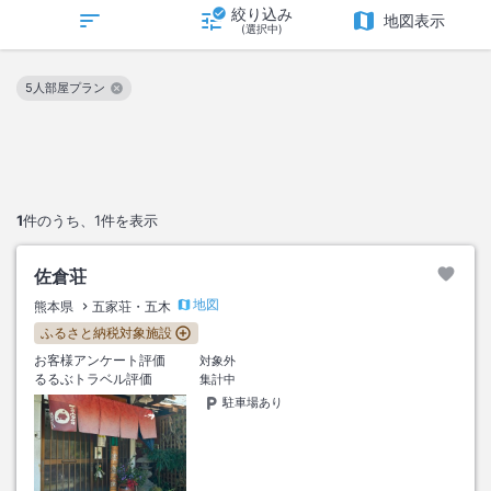
絞り込み
地図表示
(選択中)
5人部屋プラン
この絞り込み条件を解除
1
件のうち、
1
件を表示
佐倉荘
地図
熊本県
五家荘・五木
ふるさと納税対象施設
お客様アンケート評価
対象外
るるぶトラベル評価
集計中
駐車場あり