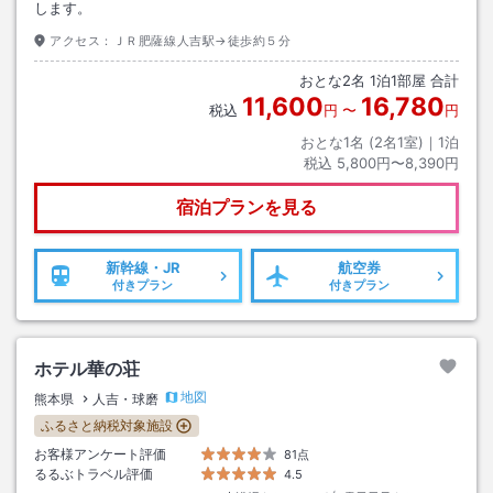
します。
アクセス：
ＪＲ肥薩線人吉駅→徒歩約５分
おとな
2
名
1
泊
1
部屋 合計
11,600
16,780
税込
円
〜
円
おとな1名 (
2
名1室)｜
1
泊
税込
5,800円〜8,390円
宿泊プランを見る
新幹線・JR
航空券
付きプラン
付きプラン
ホテル華の荘
地図
熊本県
人吉・球磨
ふるさと納税対象施設
お客様アンケート評価
81点
るるぶトラベル評価
4.5