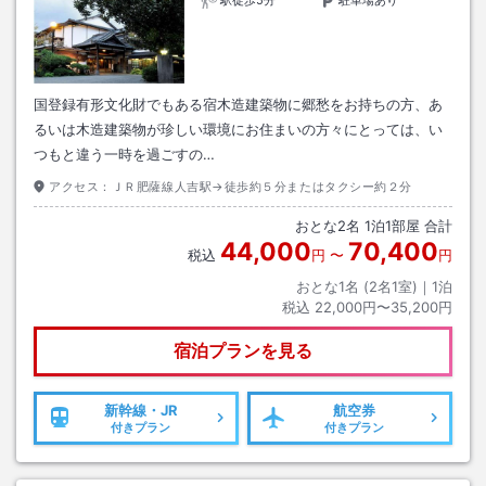
駅徒歩5分
駐車場あり
国登録有形文化財でもある宿木造建築物に郷愁をお持ちの方、あ
るいは木造建築物が珍しい環境にお住まいの方々にとっては、い
つもと違う一時を過ごすの…
アクセス：
ＪＲ肥薩線人吉駅→徒歩約５分またはタクシー約２分
おとな
2
名
1
泊
1
部屋 合計
44,000
70,400
税込
円
〜
円
おとな1名 (
2
名1室)｜
1
泊
税込
22,000円〜35,200円
宿泊プランを見る
新幹線・JR
航空券
付きプラン
付きプラン