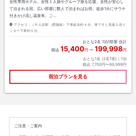
女性専用ホテル。女性１人旅やグループ旅を応援。女性が安心し
て泊まれる宿。広い部屋に数人で泊まればお得。徒歩1分にサウナ
付きかけ流し温泉有。ご…
アクセス：
ＪＲ人吉駅（肥薩線）下車徒歩約４分。車ですと高速人吉イ
ンター下車約５分。
おとな
2
名
1
泊
1
部屋 合計
15,400
199,998
税込
円
〜
円
おとな1名 (
2
名1室)｜
1
泊
税込
7,700円〜99,999円
宿泊プランを見る
ご注意・ご案内