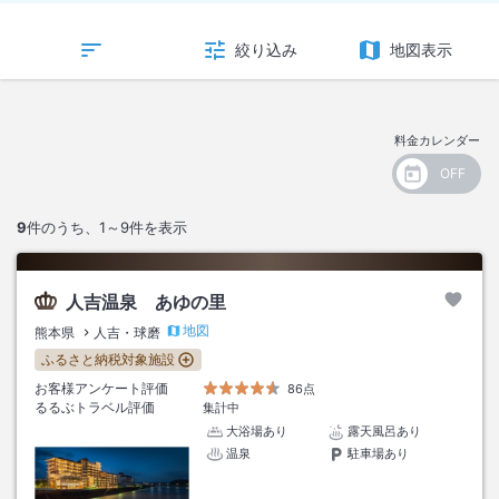
絞り込み
地図表示
料金カレンダー
9
件のうち、
1～9
件を表示
人吉温泉 あゆの里
地図
熊本県
人吉・球磨
ふるさと納税対象施設
お客様アンケート評価
86点
るるぶトラベル評価
集計中
大浴場あり
露天風呂あり
温泉
駐車場あり