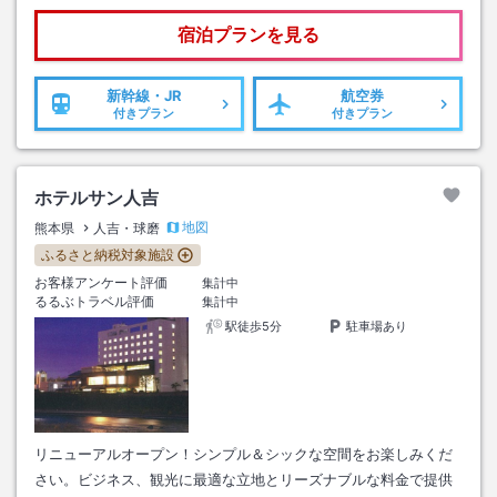
宿泊プランを見る
新幹線・JR
航空券
付きプラン
付きプラン
ホテルサン人吉
地図
熊本県
人吉・球磨
ふるさと納税対象施設
お客様アンケート評価
集計中
るるぶトラベル評価
集計中
駅徒歩5分
駐車場あり
リニューアルオープン！シンプル＆シックな空間をお楽しみくだ
さい。ビジネス、観光に最適な立地とリーズナブルな料金で提供