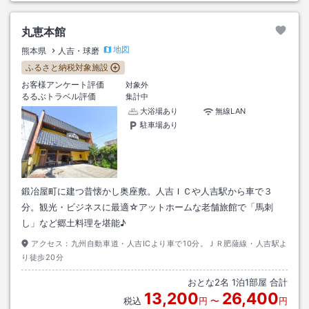
丸恵本館
地図
熊本県
人吉・球磨
ふるさと納税対象施設
お客様アンケート評価
対象外
るるぶトラベル評価
集計中
大浴場あり
無線LAN
駐車場あり
鍛冶屋町に建つ昔懐かし奥座敷。人吉ＩＣや人吉駅から車で３
分。観光・ビジネスに最適☆アットホームな老舗旅館で「馬刺
し」など郷土料理を堪能♪
アクセス：
九州自動車道・人吉ICより車で10分。ＪＲ肥薩線・人吉駅よ
り徒歩20分
おとな
2
名
1
泊
1
部屋 合計
13,200
26,400
税込
円
〜
円