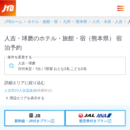
JTBホーム
ホテル・旅館・宿
九州
熊本県
八代・水俣・人吉
人吉・球磨のホテル・旅館・宿（熊本県） 宿
泊予約
条件を変更する
人吉・球磨
日付未定 - 1泊｜1部屋 おとな2名,こども0名
詳細エリアに絞り込む
人吉市
(
1
)
人吉温泉
(
8
)
球磨村
(
0
)
周辺エリアを表示する
新幹線・JR付きプラン
航空券付きプラン