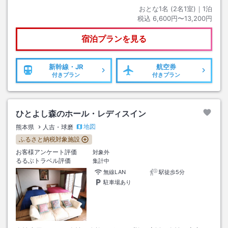
おとな1名 (
2
名1室)｜
1
泊
税込
6,600円〜13,200円
宿泊プランを見る
新幹線・JR
航空券
付きプラン
付きプラン
ひとよし森のホール・レディスイン
地図
熊本県
人吉・球磨
ふるさと納税対象施設
お客様アンケート評価
対象外
るるぶトラベル評価
集計中
無線LAN
駅徒歩5分
駐車場あり