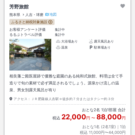
芳野旅館
地図
熊本県
人吉・球磨
ふるさと納税対象施設
お客様アンケート評価
集計中
るるぶトラベル評価
集計中
大浴場あり
露天風呂あり
温泉
駐車場あり
相良藩ご殿医屋跡で優雅な庭園のある純和式旅館、料理は全て手
造りで旬の素材で必ず満足されるでしょう。源泉かけ流しの温
泉、男女別露天風呂が有り
アクセス：
ＪＲ肥薩線人吉駅→徒歩約７分またはタクシー約３分
おとな
2
名
1
泊
1
部屋 合計
22,000
88,000
税込
円
〜
円
おとな1名 (
2
名1室)｜
1
泊
税込
11,000円〜44,000円