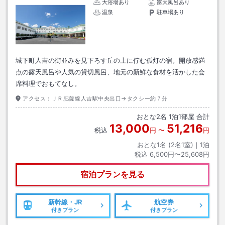
大浴場あり
露天風呂あり
温泉
駐車場あり
城下町人吉の街並みを見下ろす丘の上に佇む孤灯の宿。開放感満
点の露天風呂や人気の貸切風呂、地元の新鮮な食材を活かした会
席料理でおもてなし。
アクセス：
ＪＲ肥薩線人吉駅中央出口→タクシー約７分
おとな
2
名
1
泊
1
部屋 合計
13,000
51,216
税込
円
〜
円
おとな1名 (
2
名1室)｜
1
泊
税込
6,500円〜25,608円
宿泊プランを見る
新幹線・JR
航空券
付きプラン
付きプラン