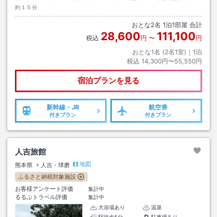
約１５分
おとな
2
名
1
泊
1
部屋 合計
28,600
111,100
税込
円
〜
円
おとな1名 (
2
名1室)｜
1
泊
税込
14,300円〜55,550円
宿泊プランを見る
新幹線・JR
航空券
付きプラン
付きプラン
人吉旅館
地図
熊本県
人吉・球磨
ふるさと納税対象施設
お客様アンケート評価
集計中
るるぶトラベル評価
集計中
大浴場あり
温泉