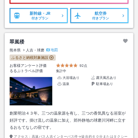
新幹線・JR
航空券
付きプラン
付きプラン
翠嵐楼
地図
熊本県
人吉・球磨
ふるさと納税対象施設
お客様アンケート評価
92点
るるぶトラベル評価
集計中
大浴場あり
露天風呂あり
温泉
駐車場あり
創業明治４３年。三つの温泉源を有し、三つの香気異なる浴室が
好評です。掛け流しの温泉に加え、郊外静地の球磨川河畔に立す
るおもてなしの宿です。
アクセス：
高速バス人吉インターバス停→徒歩約６０分またはタクシー