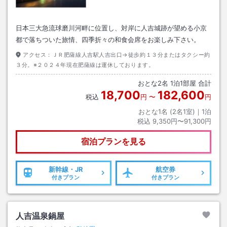
日本三大急流球磨川河畔に位置し、対岸に人吉城跡が望める小京
都で落ちついた旅情、四季折々の和食会席をお楽しみ下さい。
アクセス：
ＪＲ肥薩線人吉駅人吉出口→徒歩約１３分またはタクシー約
３分。※２０２４年現在肥薩線は運休しております。
おとな
2
名
1
泊
1
部屋 合計
18,700
182,600
税込
円
〜
円
おとな1名 (
2
名1室)｜
1
泊
税込
9,350円〜91,300円
宿泊プランを見る
新幹線・JR
航空券
付きプラン
付きプラン
人吉温泉鍋屋