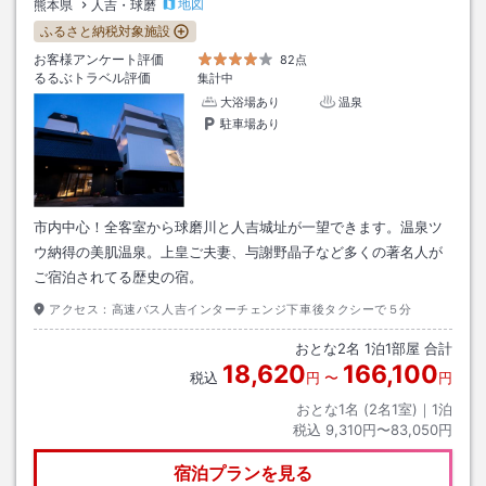
地図
熊本県
人吉・球磨
ふるさと納税対象施設
お客様アンケート評価
82点
るるぶトラベル評価
集計中
大浴場あり
温泉
駐車場あり
市内中心！全客室から球磨川と人吉城址が一望できます。温泉ツ
ウ納得の美肌温泉。上皇ご夫妻、与謝野晶子など多くの著名人が
ご宿泊されてる歴史の宿。
アクセス：
高速バス人吉インターチェンジ下車後タクシーで５分
おとな
2
名
1
泊
1
部屋 合計
18,620
166,100
税込
円
〜
円
おとな1名 (
2
名1室)｜
1
泊
税込
9,310円〜83,050円
宿泊プランを見る