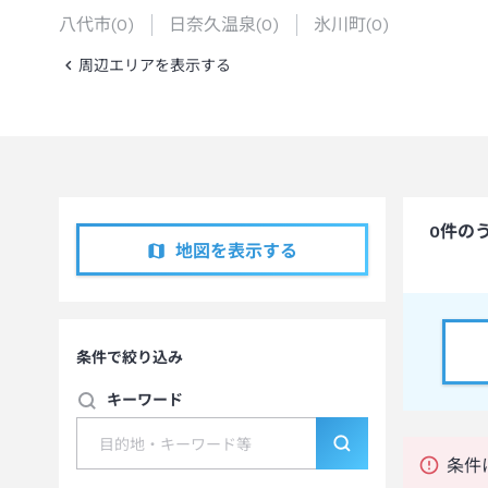
八代市
(
0
)
日奈久温泉
(
0
)
氷川町
(
0
)
周辺エリアを表示する
0
件の
地図を表示する
条件で絞り込み
キーワード
条件