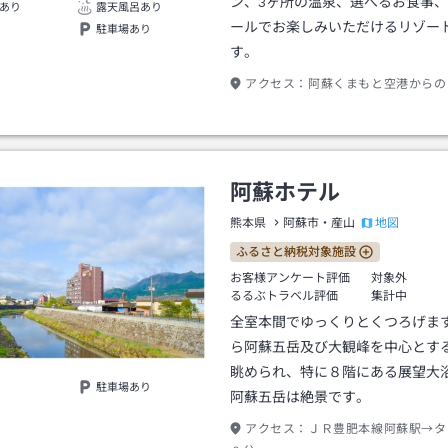
ン、3ヶ所の温泉、選べるお食事
あり
露天風呂あり
ールでお楽しみいただけるリゾー
駐車場あり
す。
アクセス：
阿蘇くまもと空港からの
阿蘇ホテル
地図
熊本県
阿蘇市・産山
ふるさと納税対象施設
お客様アンケート評価
対象外
るるぶトラベル評価
集計中
全室本間でゆっくりとくつろげま
ら阿蘇五岳及び大観峰を中心とす
眺められ、特に８階にある展望大
駐車場あり
阿蘇五岳は絶景です。
アクセス：
ＪＲ豊肥本線阿蘇駅→タ