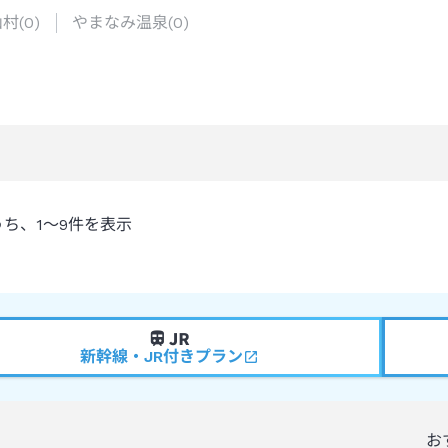
山村
(
0
)
やまなみ温泉
(
0
)
うち、
1～9
件を表示
新幹線・JR付きプラン
お