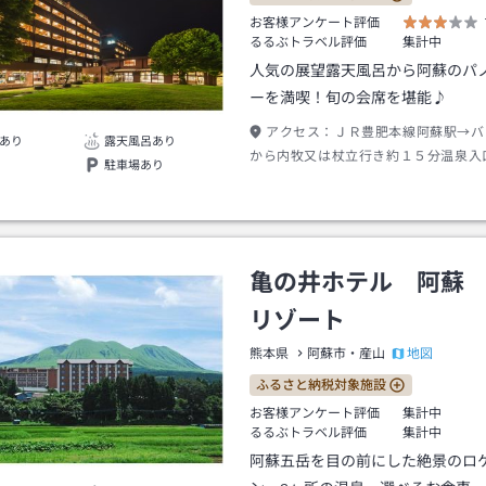
お客様アンケート評価
るるぶトラベル評価
集計中
人気の展望露天風呂から阿蘇のパ
ーを満喫！旬の会席を堪能♪
アクセス：
ＪＲ豊肥本線阿蘇駅→バ
あり
露天風呂あり
から内牧又は杖立行き約１５分温泉入
駐車場あり
歩約５分
亀の井ホテル 阿蘇
リゾート
地図
熊本県
阿蘇市・産山
ふるさと納税対象施設
お客様アンケート評価
集計中
るるぶトラベル評価
集計中
阿蘇五岳を目の前にした絶景のロ