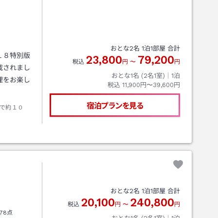
おとな
2
名
1
泊
1
部屋 合計
１８特別版
23,800
79,200
税込
円
〜
円
載されまし
おとな1名 (
2
名1室)｜
1
泊
理をお楽し
税込
11,900円〜39,600円
宿泊プランを見る
で約１０
おとな
2
名
1
泊
1
部屋 合計
20,100
240,800
税込
円
〜
円
78点