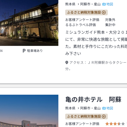
地図
熊本県
阿蘇市・産山
ふるさと納税対象施設
お客様アンケート評価
対象外
るるぶトラベル評価
集計中
ミシュランガイド熊本・大分２０
にて、非常に快適な旅館として掲
た。素材と手作りにこだわった料
AN
駐車場あり
み下さい
アクセス：
ＪＲ阿蘇駅からタクシー
分。
亀の井ホテル 阿蘇
地図
熊本県
阿蘇市・産山
ふるさと納税対象施設
お客様アンケート評価