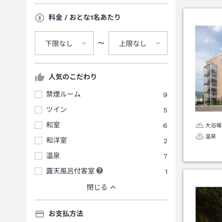
料金 / おとな1名あたり
〜
下限なし
上限なし
人気のこだわり
禁煙ルーム
9
ツイン
5
和室
6
大浴場
温泉
和洋室
2
温泉
7
露天風呂付客室
1
閉じる
お支払方法