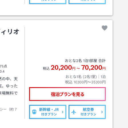
ヴィリオ
おとな
2
名
1
泊
1
部屋 合計
20,200
70,200
75点
税込
円
〜
円
3.4
おとな1名 (
2
名1室)｜
1
泊
然の中、天
税込
10,100円〜35,100円
実。ゆった
車場無料で
宿泊プランを見る
シー（約７
新幹線・JR
航空券
付きプラン
付きプラン