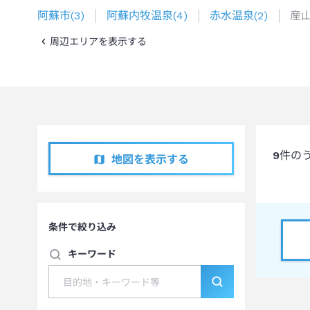
阿蘇市
(
3
)
阿蘇内牧温泉
(
4
)
赤水温泉
(
2
)
産
周辺エリアを表示する
9
件の
地図を表示する
条件で絞り込み
キーワード