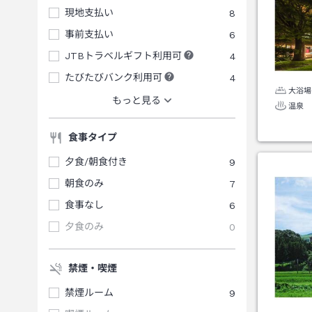
現地支払い
8
事前支払い
6
JTBトラベルギフト利用可
4
たびたびバンク利用可
4
大浴場
もっと見る
温泉
食事タイプ
夕食/朝食付き
9
朝食のみ
7
食事なし
6
夕食のみ
0
禁煙・喫煙
禁煙ルーム
9