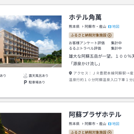
ホテル角萬
地図
熊本県
阿蘇市・産山
ふるさと納税対象施設
お客様アンケート評価
集計中
るるぶトラベル評価
集計中
雄大な阿蘇五岳が一望。１００％
「源泉かけ流し」
アクセス：
ＪＲ豊肥本線阿蘇駅→産
あり
露天風呂あり
温泉行約１０分阿蘇温泉入口下車１分
駐車場あり
約１分またはタクシー約０分
阿蘇プラザホテル
地図
熊本県
阿蘇市・産山
ふるさと納税対象施設