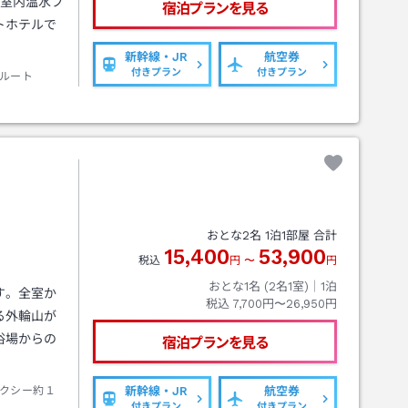
、室内温水プ
宿泊プランを見る
トホテルで
新幹線・JR
航空券
付きプラン
付きプラン
ルート
おとな
2
名
1
泊
1
部屋 合計
15,400
53,900
税込
円
〜
円
おとな1名 (
2
名1室)｜
1
泊
す。全室か
税込
7,700円〜26,950円
る外輪山が
浴場からの
宿泊プランを見る
クシー約１
新幹線・JR
航空券
付きプラン
付きプラン