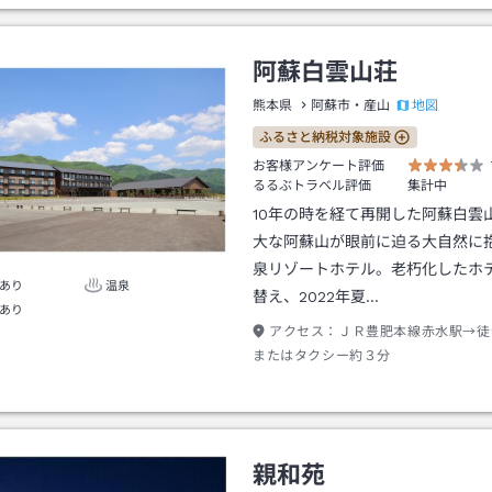
阿蘇白雲山荘
地図
熊本県
阿蘇市・産山
ふるさと納税対象施設
お客様アンケート評価
るるぶトラベル評価
集計中
10年の時を経て再開した阿蘇白雲
大な阿蘇山が眼前に迫る大自然に
泉リゾートホテル。老朽化したホ
あり
温泉
替え、2022年夏…
あり
アクセス：
ＪＲ豊肥本線赤水駅→徒
またはタクシー約３分
親和苑