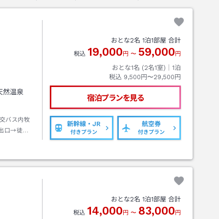
おとな
2
名
1
泊
1
部屋 合計
19,000
59,000
税込
円
〜
円
おとな1名 (
2
名1室)｜
1
泊
税込
9,500円〜29,500円
天然温泉
宿泊プランを見る
交バス内牧
新幹線・JR
航空券
出口→徒歩
付きプラン
付きプラン
おとな
2
名
1
泊
1
部屋 合計
14,000
83,000
税込
円
〜
円