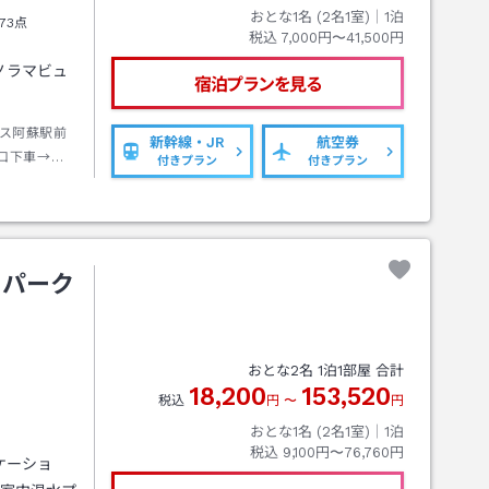
おとな1名 (
2
名1室)｜
1
泊
73点
税込
7,000円〜41,500円
ノラマビュ
宿泊プランを見る
ス阿蘇駅前
新幹線・JR
航空券
口下車→徒
付きプラン
付きプラン
 パーク
おとな
2
名
1
泊
1
部屋 合計
18,200
153,520
税込
円
〜
円
おとな1名 (
2
名1室)｜
1
泊
税込
9,100円〜76,760円
ケーショ