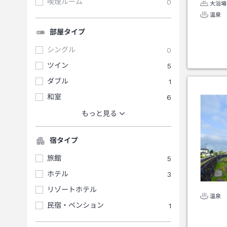
喫煙ルーム
0
大浴場
温泉
部屋タイプ
シングル
0
ツイン
5
ダブル
1
和室
6
もっと見る
宿タイプ
旅館
5
ホテル
3
リゾートホテル
温泉
民宿・ペンション
1