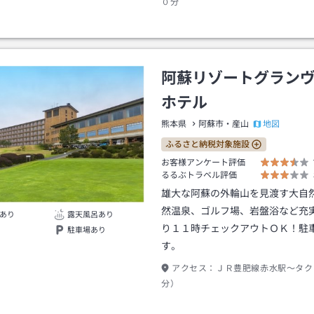
０分
阿蘇リゾートグラン
ホテル
地図
熊本県
阿蘇市・産山
ふるさと納税対象施設
お客様アンケート評価
るるぶトラベル評価
雄大な阿蘇の外輪山を見渡す大自
然温泉、ゴルフ場、岩盤浴など充
あり
露天風呂あり
り１１時チェックアウトＯＫ！駐
駐車場あり
す。
アクセス：
ＪＲ豊肥線赤水駅～タク
分）