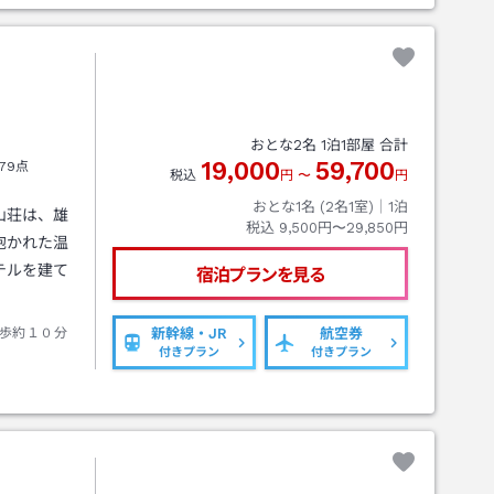
おとな
2
名
1
泊
1
部屋 合計
19,000
59,700
79点
税込
円
〜
円
おとな1名 (
2
名1室)｜
1
泊
山荘は、雄
税込
9,500円〜29,850円
抱かれた温
テルを建て
宿泊プランを見る
歩約１０分
新幹線・JR
航空券
付きプラン
付きプラン