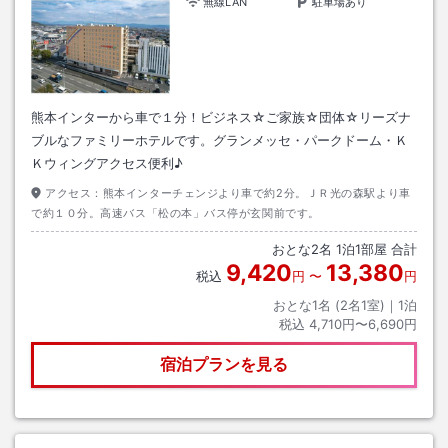
無線LAN
駐車場あり
熊本インターから車で１分！ビジネス☆ご家族☆団体☆リーズナ
ブルなファミリーホテルです。グランメッセ・パークドーム・Ｋ
Ｋウィングアクセス便利♪
アクセス：
熊本インターチェンジより車で約2分。ＪＲ光の森駅より車
で約１０分。高速バス「松の本」バス停が玄関前です。
おとな
2
名
1
泊
1
部屋 合計
9,420
13,380
税込
円
〜
円
おとな1名 (
2
名1室)｜
1
泊
税込
4,710円〜6,690円
宿泊プランを見る