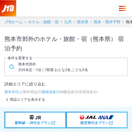
JTBホーム
ホテル・旅館・宿
九州
熊本県
熊本・熊本平野
熊
熊本市郊外のホテル・旅館・宿（熊本県） 宿
泊予約
条件を変更する
熊本市郊外
日付未定 - 1泊｜1部屋 おとな2名,こども0名
詳細エリアに絞り込む
熊本市
(
5
)
上熊本周辺
(
0
)
菊南温泉
(
1
)
神園温泉
(
0
)
宮原温泉
(
0
)
周辺エリアを表示する
新幹線・JR付きプラン
航空券付きプラン