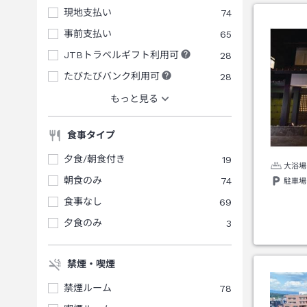
現地支払い
74
事前支払い
65
JTBトラベルギフト利用可
28
たびたびバンク利用可
28
もっと見る
食事タイプ
夕食/朝食付き
19
大浴場
朝食のみ
74
駐車場
食事なし
69
夕食のみ
3
禁煙・喫煙
禁煙ルーム
78