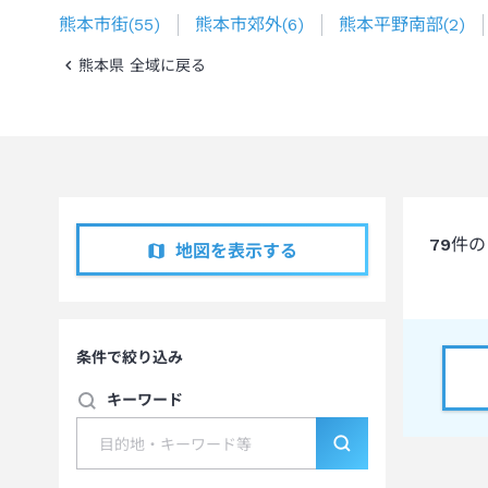
熊本市街
(
55
)
熊本市郊外
(
6
)
熊本平野南部
(
2
)
熊本県 全域に戻る
79
件の
地図を表示する
条件で絞り込み
キーワード