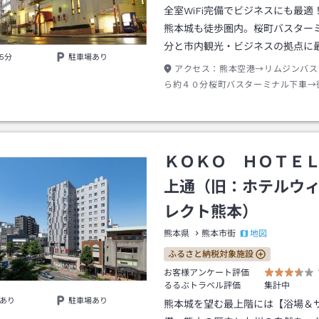
全室WiFi完備でビジネスにも最適
熊本城も徒歩圏内。桜町バスター
分と市内観光・ビジネスの拠点に
5分
駐車場あり
アクセス：
熊本空港→リムジンバス
ら約４０分桜町バスターミナル下車→
ＫＯＫＯ ＨＯＴＥ
上通（旧：ホテルウ
レクト熊本）
地図
熊本県
熊本市街
ふるさと納税対象施設
お客様アンケート評価
るるぶトラベル評価
集計中
あり
駐車場あり
熊本城を望む最上階には【浴場＆