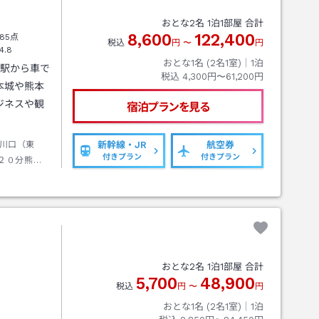
おとな
2
名
1
泊
1
部屋 合計
8,600
122,400
85点
税込
円
〜
円
4.8
おとな1名 (
2
名1室)｜
1
泊
本駅から車で
税込
4,300円〜61,200円
本城や熊本
ジネスや観
宿泊プランを見る
川口（東
新幹線・JR
航空券
付きプラン
付きプラン
２０分熊本
おとな
2
名
1
泊
1
部屋 合計
5,700
48,900
税込
円
〜
円
おとな1名 (
2
名1室)｜
1
泊