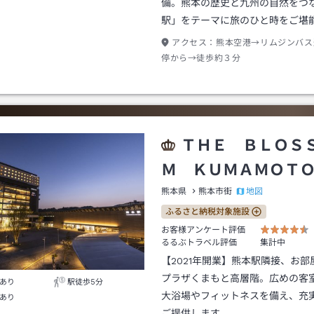
備。熊本の歴史と九州の自然をつ
駅」をテーマに旅のひと時をご堪
アクセス：
熊本空港→リムジンバス
停から→徒歩約３分
ＴＨＥ ＢＬＯＳ
Ｍ ＫＵＭＡＭＯＴ
地図
熊本県
熊本市街
ふるさと納税対象施設
お客様アンケート評価
るるぶトラベル評価
集計中
【2021年開業】熊本駅隣接、お部
プラザくまもと高層階。広めの客
あり
駅徒歩5分
大浴場やフィットネスを備え、充
あり
ご提供します。