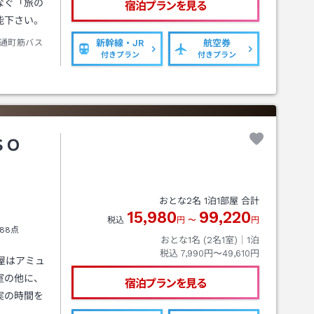
なぐ「旅の
宿泊プランを見る
能下さい。
通町筋バス
新幹線・JR
航空券
付きプラン
付きプラン
ＳＯ
Ｏ
おとな
2
名
1
泊
1
部屋 合計
15,980
99,220
税込
円
〜
円
88点
おとな1名 (
2
名1室)｜
1
泊
税込
7,990円〜49,610円
屋はアミュ
室の他に、
宿泊プランを見る
実の時間を