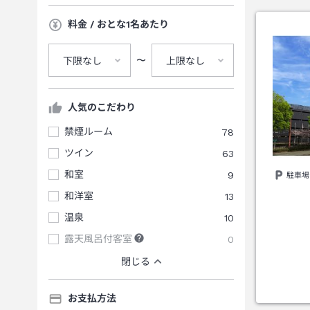
料金 / おとな1名あたり
〜
下限なし
上限なし
人気のこだわり
禁煙ルーム
78
ツイン
63
和室
9
駐車場
和洋室
13
温泉
10
露天風呂付客室
0
閉じる
お支払方法