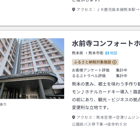
アクセス：
ＪＲ鹿児島本線熊本駅→
水前寺コンフォート
地図
熊本県
熊本市街
ふるさと納税対象施設
お客様アンケート評価
集計中
るるぶトラベル評価
集計中
熊本の恵み、郷土を味わう手作り
モン♪ホテルカードキー導入！路
の前にあり、観光・ビジネスの拠
あり
変便利な立地です。
アクセス：
熊本空港→空港リムジン
公園前バス停下車→徒歩約５分