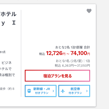
ザホテル
ｂｙ Ｉ
おとな
2
名
1
泊
1
部屋 合計
12,726
74,100
81点
税込
円
〜
円
おとな1名 (
2
名1室)｜
1
泊
、ビジネ
税込
6,363円〜37,050円
ホテルで
景は格別で
宿泊プランを見る
徒歩（約８
新幹線・JR
航空券
付きプラン
付きプラン