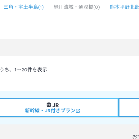
三角・宇土半島
(
1
)
緑川流域・通潤橋
(
0
)
熊本平野北
うち、
1～20
件を表示
新幹線・JR付きプラン
お