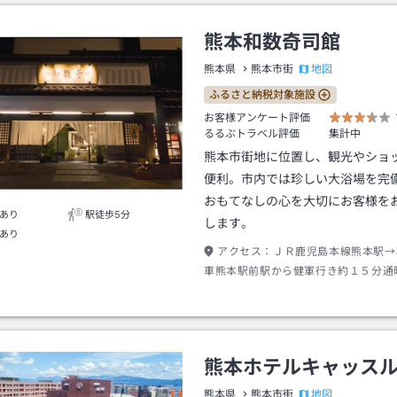
熊本和数奇司館
地図
熊本県
熊本市街
ふるさと納税対象施設
お客様アンケート評価
るるぶトラベル評価
集計中
熊本市街地に位置し、観光やショ
便利。市内では珍しい大浴場を完
おもてなしの心を大切にお客様を
あり
駅徒歩5分
します。
あり
アクセス：
ＪＲ鹿児島本線熊本駅→
車熊本駅前駅から健軍行き約１５分通
→徒歩約３分
熊本ホテルキャッス
地図
熊本県
熊本市街