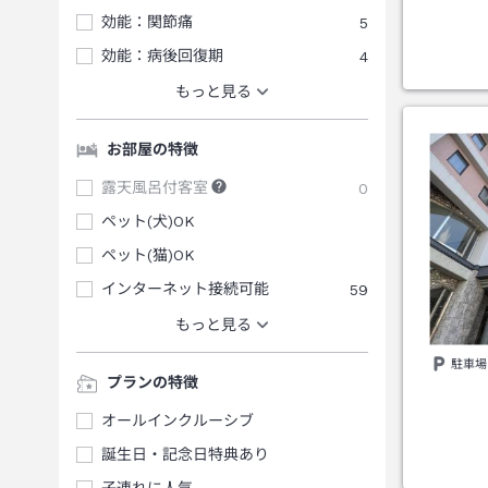
効能：関節痛
5
効能：病後回復期
4
もっと見る
お部屋の特徴
露天風呂付客室
0
ペット(犬)OK
ペット(猫)OK
インターネット接続可能
59
もっと見る
駐車場
プランの特徴
オールインクルーシブ
誕生日・記念日特典あり