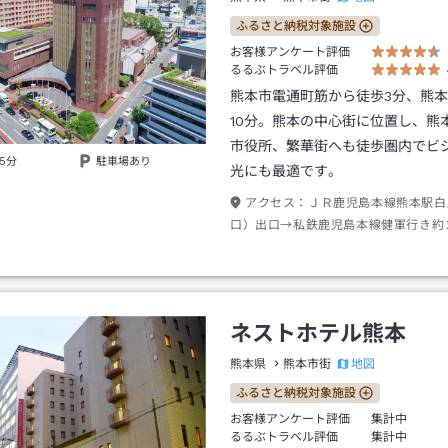
ふるさと納税対象施設
お客様アンケート評価
るるぶトラベル評価
熊本市電通町筋から徒歩3分、熊
10分。熊本の中心街に位置し、熊
市役所、繁華街へも徒歩圏内でビ
5分
駐車場あり
光にも最適です。
アクセス：
ＪＲ鹿児島本線熊本駅白
口）出口→私鉄鹿児島本線健軍行き約
城・市役所前駅下車→徒歩約３分
ネストホテル熊本
地図
熊本県
熊本市街
ふるさと納税対象施設
お客様アンケート評価
集計中
るるぶトラベル評価
集計中