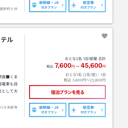
新幹線・JR
航空券
付きプラン
付きプラン
徒歩約０分
ホテル
おとな
2
名
1
泊
1
部屋 合計
7,600
45,600
税込
円
〜
円
おとな1名 (
2
名1室)｜
1
泊
朝食■くま
税込
3,800円〜22,800円
面電車も目
点として大
宿泊プランを見る
バス水前寺
新幹線・JR
航空券
付きプラン
付きプラン