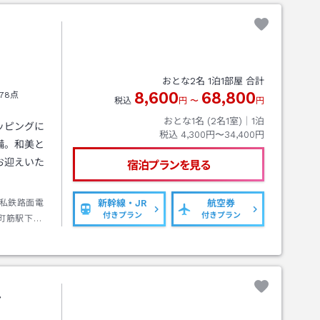
おとな
2
名
1
泊
1
部屋 合計
8,600
68,800
78点
税込
円
〜
円
おとな1名 (
2
名1室)｜
1
泊
ッピングに
税込
4,300円〜34,400円
備。和美と
お迎えいた
宿泊プランを見る
私鉄路面電
新幹線・JR
航空券
付きプラン
付きプラン
町筋駅下車
ル