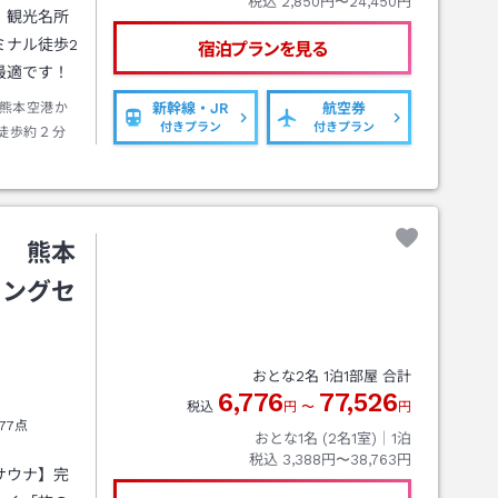
税込
2,850円〜24,450円
！観光名所
ミナル徒歩2
宿泊プランを見る
最適です！
熊本空港か
新幹線・JR
航空券
付きプラン
付きプラン
徒歩約２分
Ｌ 熊本
ィングセ
おとな
2
名
1
泊
1
部屋 合計
6,776
77,526
税込
円
〜
円
77点
おとな1名 (
2
名1室)｜
1
泊
税込
3,388円〜38,763円
サウナ】完