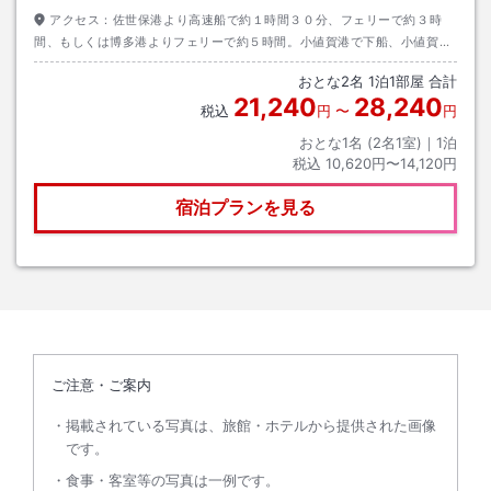
アクセス：
佐世保港より高速船で約１時間３０分、フェリーで約３時
間、もしくは博多港よりフェリーで約５時間。小値賀港で下船、小値賀港
より徒歩約１５分（ご希望に応じて小値賀港より送迎あり）
おとな
2
名
1
泊
1
部屋 合計
21,240
28,240
税込
円
〜
円
おとな1名 (
2
名1室)｜
1
泊
税込
10,620円〜14,120円
宿泊プランを見る
ご注意・ご案内
掲載されている写真は、旅館・ホテルから提供された画像
です。
食事・客室等の写真は一例です。