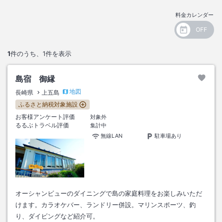
料金カレンダー
1
件のうち、
1
件を表示
島宿 御縁
地図
長崎県
上五島
ふるさと納税対象施設
お客様アンケート評価
対象外
るるぶトラベル評価
集計中
無線LAN
駐車場あり
オーシャンビューのダイニングで島の家庭料理をお楽しみいただ
けます。カラオケバー、ランドリー併設。マリンスポーツ、釣
り、ダイビングなど紹介可。