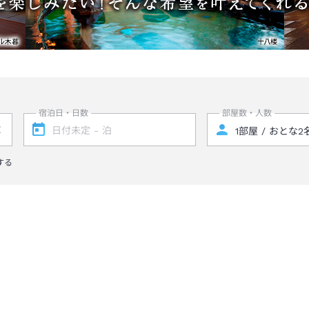
宿泊日・日数
部屋数・人数
する