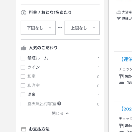
料金 / おとな1名あたり
大浴場
無線L
〜
下限なし
上限なし
人気のこだわり
禁煙ルーム
1
【連
ツイン
1
チェッ
和室
0
朝食
【禁
和洋室
0
温泉
1
露天風呂付客室
0
【2
閉じる
チェッ
朝食
お支払方法