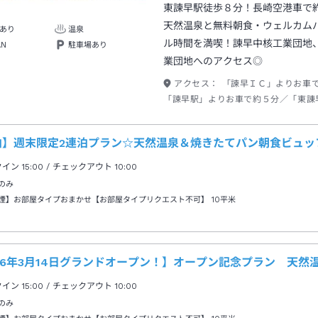
東諫早駅徒歩８分！長崎空港車で
天然温泉と無料朝食・ウェルカム
あり
温泉
ル時間を満喫！諫早中核工業団地
AN
駐車場あり
業団地へのアクセス◎
アクセス：
「諫早ＩＣ」よりお車
「諫早駅」よりお車で約５分／「東諌
徒歩約１０分
泊】週末限定2連泊プラン☆天然温泉＆焼きたてパン朝食ビュッ
クイン
15:00
/ チェックアウト
10:00
のみ
煙】お部屋タイプおまかせ【お部屋タイプリクエスト不可】
10平米
026年3月14日グランドオープン！】オープン記念プラン 天
クイン
15:00
/ チェックアウト
10:00
のみ