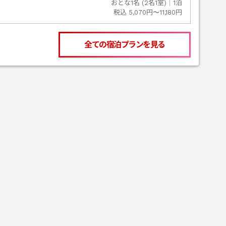
おとな1名 (
2
名1室)｜
1
泊
税込
5,070円〜11,180円
全ての宿泊プランを見る