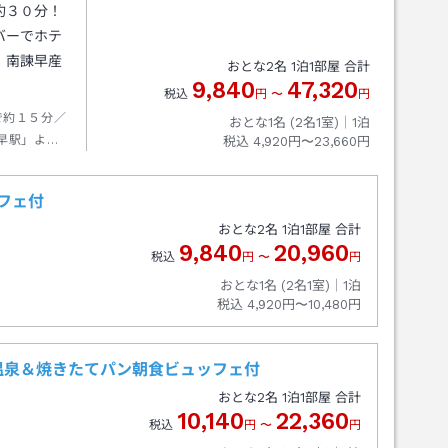
約３０分！
バーでホテ
、南諫早産
おとな
2
名
1
泊
1
部屋 合計
9,840
47,320
税込
円
〜
円
で約１５分／
おとな1名 (
2
名1室)｜
1
泊
早駅」より
税込
4,920円〜23,660円
フェ付
おとな
2
名
1
泊
1
部屋 合計
9,840
20,960
税込
円
〜
円
おとな1名 (
2
名1室)｜
1
泊
税込
4,920円〜10,480円
然温泉＆焼きたてパン朝食ビュッフェ付
おとな
2
名
1
泊
1
部屋 合計
10,140
22,360
税込
円
〜
円