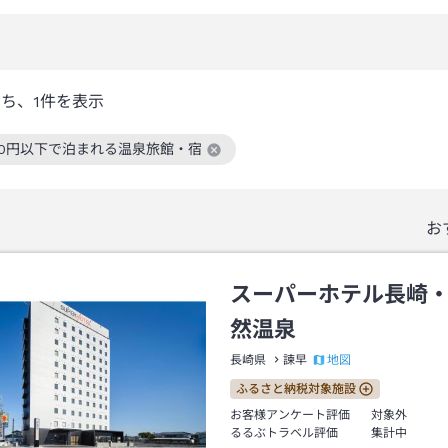
うち、
1
件を表示
000円以下で泊まれる温泉旅館・宿
絞り込み条件を解除
お
スーパーホテル長崎
然温泉
地図
長崎県
諫早
ふるさと納税対象施設
お客様アンケート評価
対象外
るるぶトラベル評価
集計中