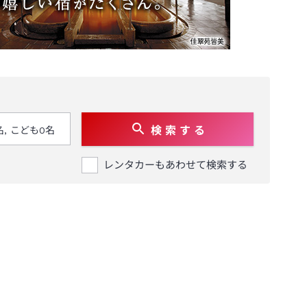
検 索 す る
レンタカーもあわせて検索する