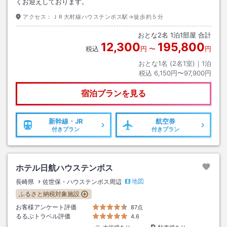
くお迎えしております。
アクセス：
ＪＲ大村線ハウステンボス駅→徒歩約５分
おとな
2
名
1
泊
1
部屋 合計
12,300
195,800
税込
円
〜
円
おとな1名 (
2
名1室)｜
1
泊
税込
6,150円〜97,900円
宿泊プランを見る
新幹線・JR
航空券
付きプラン
付きプラン
ホテル日航ハウステンボス
地図
長崎県
佐世保・ハウステンボス周辺
ふるさと納税対象施設
お客様アンケート評価
87点
るるぶトラベル評価
4.6