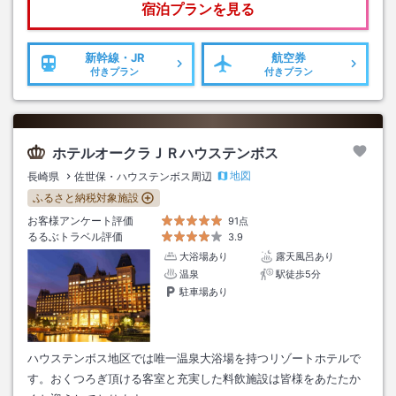
宿泊プランを見る
新幹線・JR
航空券
付きプラン
付きプラン
ホテルオークラＪＲハウステンボス
地図
長崎県
佐世保・ハウステンボス周辺
ふるさと納税対象施設
お客様アンケート評価
91点
るるぶトラベル評価
3.9
大浴場あり
露天風呂あり
温泉
駅徒歩5分
駐車場あり
ハウステンボス地区では唯一温泉大浴場を持つリゾートホテルで
す。おくつろぎ頂ける客室と充実した料飲施設は皆様をあたたか