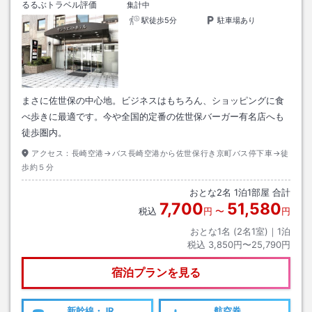
るるぶトラベル評価
集計中
駅徒歩5分
駐車場あり
まさに佐世保の中心地。ビジネスはもちろん、ショッピングに食
べ歩きに最適です。今や全国的定番の佐世保バーガー有名店へも
徒歩圏内。
アクセス：
長崎空港→バス長崎空港から佐世保行き京町バス停下車→徒
歩約５分
おとな
2
名
1
泊
1
部屋 合計
7,700
51,580
税込
円
〜
円
おとな1名 (
2
名1室)｜
1
泊
税込
3,850円〜25,790円
宿泊プランを見る
新幹線・JR
航空券