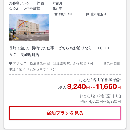
お客様アンケート評価
対象外
るるぶトラベル評価
集計中
無線LAN
駐車場あり
長崎で遊ぶ、長崎でお仕事、どちらもお泊りなら ＨＯＴＥＬ
ＡＺ 長崎鹿町店
アクセス：
松浦西九州線「江迎鹿町駅」から徒歩７分 西九州自動
車道「佐々IC」から車で１６分
おとな
2
名
1
泊
1
部屋 合計
9,240
11,660
税込
円
〜
円
おとな1名 (
2
名1室)｜
1
泊
税込
4,620円〜5,830円
宿泊プランを見る