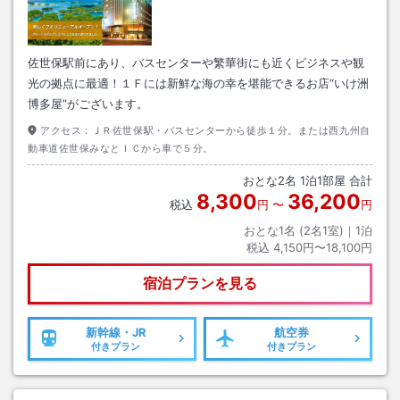
佐世保駅前にあり、バスセンターや繁華街にも近くビジネスや観
光の拠点に最適！１Ｆには新鮮な海の幸を堪能できるお店“いけ洲
博多屋”がございます。
アクセス：
ＪＲ佐世保駅・バスセンターから徒歩１分。または西九州自
動車道佐世保みなとＩＣから車で５分。
おとな
2
名
1
泊
1
部屋 合計
8,300
36,200
税込
円
〜
円
おとな1名 (
2
名1室)｜
1
泊
税込
4,150円〜18,100円
宿泊プランを見る
新幹線・JR
航空券
付きプラン
付きプラン