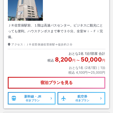
ＪＲ佐世保駅前、１階は高速バスセンター。ビジネスに観光にと
っても便利。ハウステンボスまで車で３０分。全室Ｗｉ－Ｆｉ完
備。
アクセス：
ＪＲ佐世保線佐世保駅→徒歩約２分
おとな
2
名
1
泊
1
部屋 合計
8,200
50,000
税込
円
〜
円
おとな1名 (
2
名1室)｜
1
泊
税込
4,100円〜25,000円
宿泊プランを見る
新幹線・JR
航空券
付きプラン
付きプラン