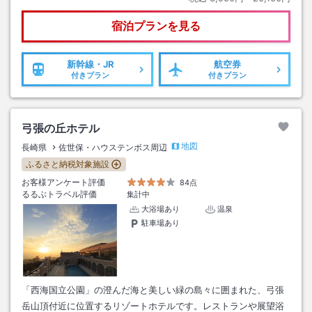
宿泊プランを見る
新幹線・JR
航空券
付きプラン
付きプラン
弓張の丘ホテル
地図
長崎県
佐世保・ハウステンボス周辺
ふるさと納税対象施設
お客様アンケート評価
84点
るるぶトラベル評価
集計中
大浴場あり
温泉
駐車場あり
「西海国立公園」の澄んだ海と美しい緑の島々に囲まれた、弓張
岳山頂付近に位置するリゾートホテルです。レストランや展望浴