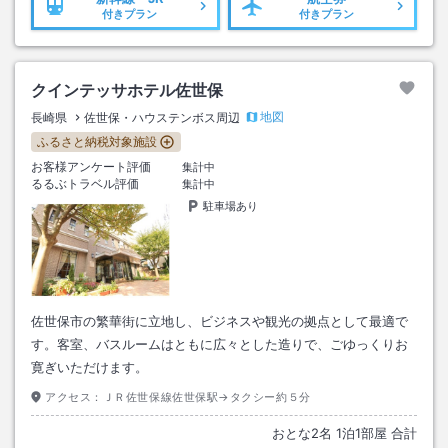
付きプラン
付きプラン
クインテッサホテル佐世保
地図
長崎県
佐世保・ハウステンボス周辺
ふるさと納税対象施設
お客様アンケート評価
集計中
るるぶトラベル評価
集計中
駐車場あり
佐世保市の繁華街に立地し、ビジネスや観光の拠点として最適で
す。客室、バスルームはともに広々とした造りで、ごゆっくりお
寛ぎいただけます。
アクセス：
ＪＲ佐世保線佐世保駅→タクシー約５分
おとな
2
名
1
泊
1
部屋 合計