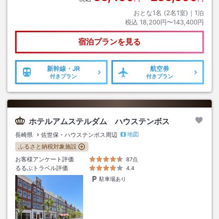
おとな1名 (
2
名1室)｜
1
泊
税込
18,200円〜143,400円
宿泊プランを見る
新幹線・JR
航空券
付きプラン
付きプラン
ホテルアムステルダム ハウステンボス
地図
長崎県
佐世保・ハウステンボス周辺
ふるさと納税対象施設
お客様アンケート評価
87点
るるぶトラベル評価
4.4
駐車場あり