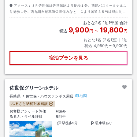
アクセス：
ＪＲ佐世保線佐世保駅より徒歩１分。西肥バスターミナルよ
り徒歩１分。西九州自動車道佐世保みなとＩＣより国道３５号線経由約５
分。
おとな
2
名
1
泊
1
部屋 合計
9,900
19,800
税込
円
〜
円
おとな1名 (
2
名1室)｜
1
泊
税込
4,950円〜9,900円
宿泊プランを見る
佐世保グリーンホテル
地図
長崎県
佐世保・ハウステンボス周辺
ふるさと納税対象施設
お客様アンケート評価
対象外
るるぶトラベル評価
集計中
駅徒歩5分
駐車場あり