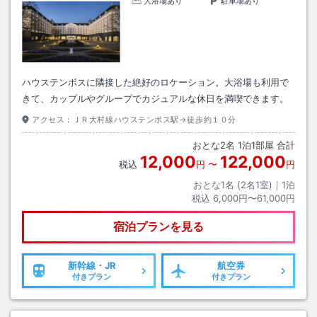
大浴場あり
駐車場あり
ハウステンボスに隣接した絶好のロケーション。大浴場も利用で
きて、カップルやグループでカジュアルな休日を満喫できます。
アクセス：
ＪＲ大村線ハウステンボス駅→徒歩約１０分
おとな
2
名
1
泊
1
部屋 合計
12,000
122,000
税込
円
〜
円
おとな1名 (
2
名1室)｜
1
泊
税込
6,000円〜61,000円
宿泊プランを見る
新幹線・JR
航空券
付きプラン
付きプラン