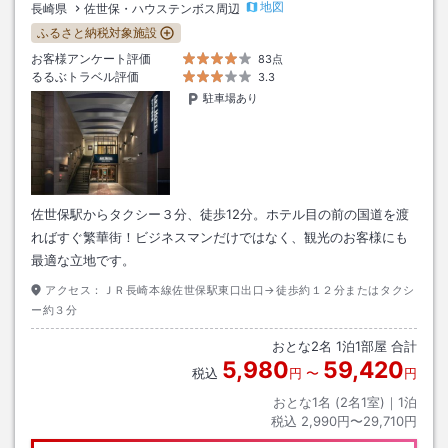
地図
長崎県
佐世保・ハウステンボス周辺
ふるさと納税対象施設
お客様アンケート評価
83点
るるぶトラベル評価
3.3
駐車場あり
佐世保駅からタクシー３分、徒歩12分。ホテル目の前の国道を渡
ればすぐ繁華街！ビジネスマンだけではなく、観光のお客様にも
最適な立地です。
アクセス：
ＪＲ長崎本線佐世保駅東口出口→徒歩約１２分またはタクシ
ー約３分
おとな
2
名
1
泊
1
部屋 合計
5,980
59,420
税込
円
〜
円
おとな1名 (
2
名1室)｜
1
泊
税込
2,990円〜29,710円