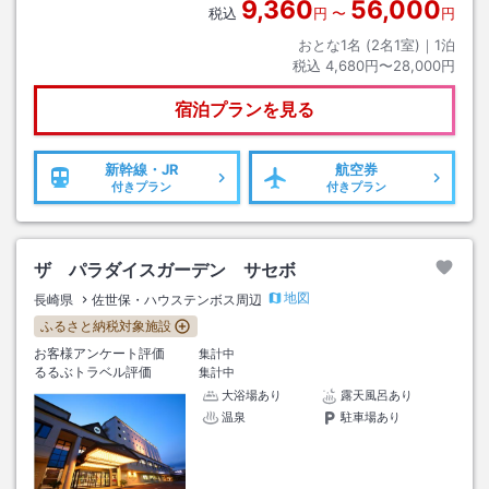
9,360
56,000
税込
円
〜
円
おとな1名 (
2
名1室)｜
1
泊
税込
4,680円〜28,000円
宿泊プランを見る
新幹線・JR
航空券
付きプラン
付きプラン
ザ パラダイスガーデン サセボ
地図
長崎県
佐世保・ハウステンボス周辺
ふるさと納税対象施設
お客様アンケート評価
集計中
るるぶトラベル評価
集計中
大浴場あり
露天風呂あり
温泉
駐車場あり