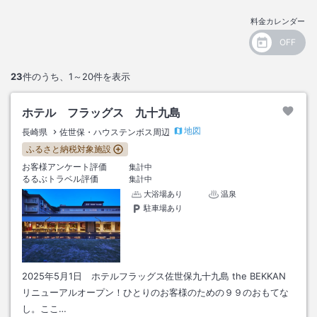
料金カレンダー
23
件のうち、
1～20
件を表示
ホテル フラッグス 九十九島
地図
長崎県
佐世保・ハウステンボス周辺
ふるさと納税対象施設
お客様アンケート評価
集計中
るるぶトラベル評価
集計中
大浴場あり
温泉
駐車場あり
2025年5月1日 ホテルフラッグス佐世保九十九島 the BEKKAN
リニューアルオープン！ひとりのお客様のための９９のおもてな
し。ここ…