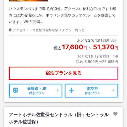
ハウステンボスまで車で約10分。アクセスに便利な立地です！館
内には大浴場のほか、ボウリング場やカラオケルームを併設して
います。Wi-Fi完備…
アクセス：
ＪＲ佐世保線早岐駅→タクシー約５分
おとな
2
名
1
泊
1
部屋 合計
17,600
51,370
税込
円
〜
円
おとな1名 (
2
名1室)｜
1
泊
税込
8,800円〜25,685円
宿泊プランを見る
新幹線・JR
航空券
付きプラン
付きプラン
アートホテル佐世保セントラル（旧：セントラル
ホテル佐世保）