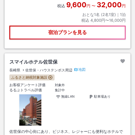
9,600
32,000
税込
円
〜
円
おとな1名 (
2
名1室)｜
1
泊
税込
4,800円〜16,000円
宿泊プランを見る
スマイルホテル佐世保
地図
長崎県
佐世保・ハウステンボス周辺
ふるさと納税対象施設
お客様アンケート評価
対象外
るるぶトラベル評価
集計中
無線LAN
駐車場あり
佐世保の中心街にあり、ビジネス、レジャーにも便利なホテルで