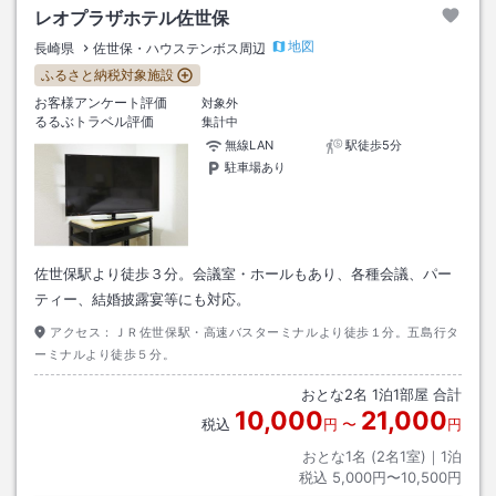
レオプラザホテル佐世保
地図
長崎県
佐世保・ハウステンボス周辺
ふるさと納税対象施設
お客様アンケート評価
対象外
るるぶトラベル評価
集計中
無線LAN
駅徒歩5分
駐車場あり
佐世保駅より徒歩３分。会議室・ホールもあり、各種会議、パー
ティー、結婚披露宴等にも対応。
アクセス：
ＪＲ佐世保駅・高速バスターミナルより徒歩１分。五島行タ
ーミナルより徒歩５分。
おとな
2
名
1
泊
1
部屋 合計
10,000
21,000
税込
円
〜
円
おとな1名 (
2
名1室)｜
1
泊
税込
5,000円〜10,500円