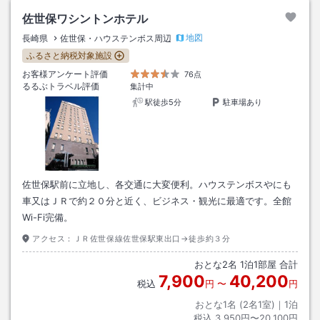
佐世保ワシントンホテル
地図
長崎県
佐世保・ハウステンボス周辺
ふるさと納税対象施設
お客様アンケート評価
76点
るるぶトラベル評価
集計中
駅徒歩5分
駐車場あり
佐世保駅前に立地し、各交通に大変便利。ハウステンボスやにも
車又はＪＲで約２０分と近く、ビジネス・観光に最適です。全館
Wi-Fi完備。
アクセス：
ＪＲ佐世保線佐世保駅東出口→徒歩約３分
おとな
2
名
1
泊
1
部屋 合計
7,900
40,200
税込
円
〜
円
おとな1名 (
2
名1室)｜
1
泊
税込
3,950円〜20,100円