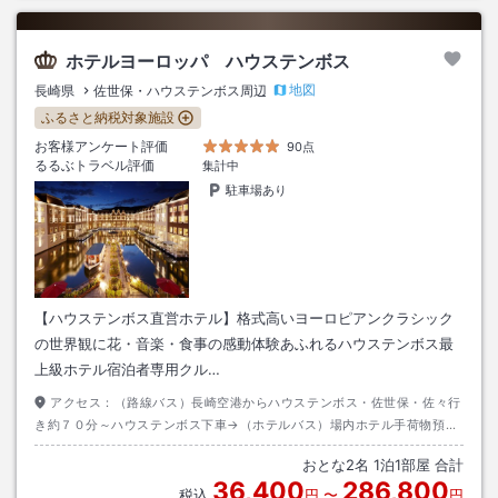
ホテルヨーロッパ ハウステンボス
地図
長崎県
佐世保・ハウステンボス周辺
ふるさと納税対象施設
お客様アンケート評価
90点
るるぶトラベル評価
集計中
駐車場あり
【ハウステンボス直営ホテル】格式高いヨーロピアンクラシック
の世界観に花・音楽・食事の感動体験あふれるハウステンボス最
上級ホテル宿泊者専用クル…
アクセス：
（路線バス）長崎空港からハウステンボス・佐世保・佐々行
き約７０分～ハウステンボス下車→（ホテルバス）場内ホテル手荷物預か
り所前から約１０分～ホテルヨーロッパ下車
おとな
2
名
1
泊
1
部屋 合計
36,400
286,800
税込
円
〜
円