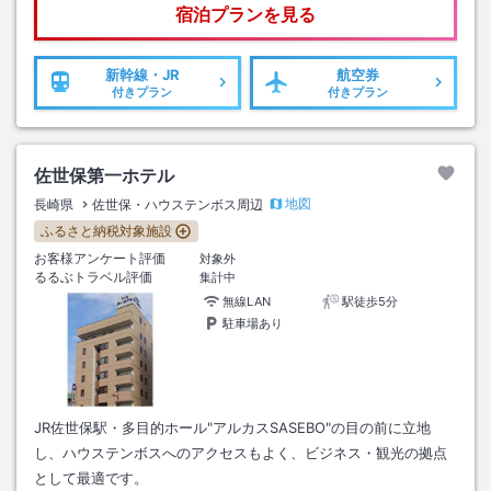
宿泊プランを見る
新幹線・JR
航空券
付きプラン
付きプラン
佐世保第一ホテル
地図
長崎県
佐世保・ハウステンボス周辺
ふるさと納税対象施設
お客様アンケート評価
対象外
るるぶトラベル評価
集計中
無線LAN
駅徒歩5分
駐車場あり
JR佐世保駅・多目的ホール"アルカスSASEBO"の目の前に立地
し、ハウステンボスへのアクセスもよく、ビジネス・観光の拠点
として最適です。