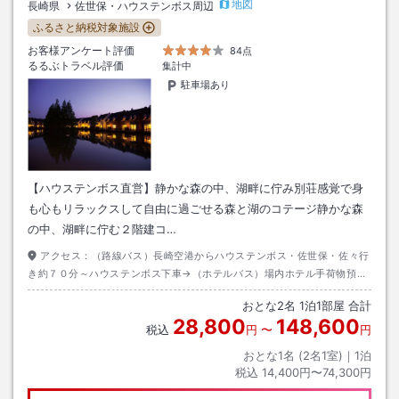
地図
長崎県
佐世保・ハウステンボス周辺
ふるさと納税対象施設
お客様アンケート評価
84点
るるぶトラベル評価
集計中
駐車場あり
【ハウステンボス直営】静かな森の中、湖畔に佇み別荘感覚で身
も心もリラックスして自由に過ごせる森と湖のコテージ静かな森
の中、湖畔に佇む２階建コ…
アクセス：
（路線バス）長崎空港からハウステンボス・佐世保・佐々行
き約７０分～ハウステンボス下車→（ホテルバス）場内ホテル手荷物預か
り所前から約１０分～フォレストヴィラ下車
おとな
2
名
1
泊
1
部屋 合計
28,800
148,600
税込
円
〜
円
おとな1名 (
2
名1室)｜
1
泊
税込
14,400円〜74,300円