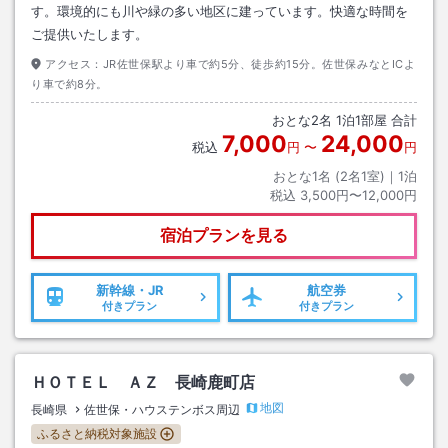
す。環境的にも川や緑の多い地区に建っています。快適な時間を
ご提供いたします。
アクセス：
JR佐世保駅より車で約5分、徒歩約15分。佐世保みなとICよ
り車で約8分。
おとな
2
名
1
泊
1
部屋 合計
7,000
24,000
税込
円
〜
円
おとな1名 (
2
名1室)｜
1
泊
税込
3,500円〜12,000円
宿泊プランを見る
新幹線・JR
航空券
付きプラン
付きプラン
ＨＯＴＥＬ ＡＺ 長崎鹿町店
地図
長崎県
佐世保・ハウステンボス周辺
ふるさと納税対象施設