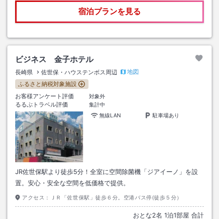
宿泊プランを見る
ビジネス 金子ホテル
地図
長崎県
佐世保・ハウステンボス周辺
ふるさと納税対象施設
お客様アンケート評価
対象外
るるぶトラベル評価
集計中
無線LAN
駐車場あり
JR佐世保駅より徒歩5分！全室に空間除菌機「ジアイーノ」を設
置。安心・安全な空間を低価格で提供。
アクセス：
ＪＲ「佐世保駅」徒歩６分。空港バス停(徒歩５分）
おとな
2
名
1
泊
1
部屋 合計