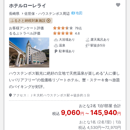
ホテルローレライ
地図
長崎県
佐世保・ハウステンボス周辺
ふるさと納税対象施設
お客様アンケート評価
79点
るるぶトラベル評価
4.6
大浴場あり
露天風呂あり
温泉
駅徒歩5分
駐車場あり
ハウステンボス観光に絶好の立地で天然温泉が楽しめる“人に優し
いバリアフリー”の低価格リゾートホテル。蟹・ステーキ食べ放題
のバイキングが好評。
アクセス：
ＪＲ大村ハウステンボス駅→徒歩約１分
おとな
2
名
1
泊
1
部屋 合計
9,060
145,940
税込
円
〜
円
おとな1名 (
2
名1室)｜
1
泊
税込
4,530円〜72,970円