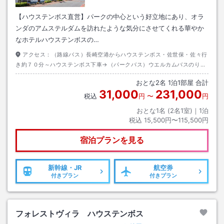
【ハウステンボス直営】パークの中心という好立地にあり、オラ
ンダのアムステルダムを訪れたような気分にさせてくれる華やか
なホテルハウステンボスの…
アクセス：
（路線バス）長崎空港からハウステンボス・佐世保・佐々行
き約７０分～ハウステンボス下車→（パークバス）ウエルカムバスのりば
から約５分～ホテルアムステルダム下車
おとな
2
名
1
泊
1
部屋 合計
31,000
231,000
税込
円
〜
円
おとな1名 (
2
名1室)｜
1
泊
税込
15,500円〜115,500円
宿泊プランを見る
新幹線・JR
航空券
付きプラン
付きプラン
フォレストヴィラ ハウステンボス