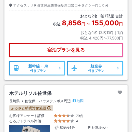
アクセス：
ＪＲ佐世保線佐世保駅東口出口→タクシー約１０分
おとな
2
名
1
泊
1
部屋 合計
8,856
155,000
税込
円
〜
円
おとな1名 (
2
名1室)｜
1
泊
税込
4,428円〜77,500円
宿泊プランを見る
新幹線・JR
航空券
付きプラン
付きプラン
ホテルリソル佐世保
地図
長崎県
佐世保・ハウステンボス周辺
ふるさと納税対象施設
お客様アンケート評価
79点
るるぶトラベル評価
4
駅徒歩5分
駐車場あり