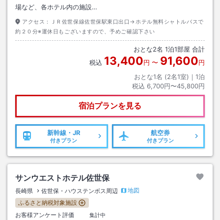
場など、各ホテル内の施設…
アクセス：
ＪＲ佐世保線佐世保駅東口出口→ホテル無料シャトルバスで
約２０分※運休日もございますので、予めご確認下さい
おとな
2
名
1
泊
1
部屋 合計
13,400
91,600
税込
円
〜
円
おとな1名 (
2
名1室)｜
1
泊
税込
6,700円〜45,800円
宿泊プランを見る
新幹線・JR
航空券
付きプラン
付きプラン
サンウエストホテル佐世保
地図
長崎県
佐世保・ハウステンボス周辺
ふるさと納税対象施設
お客様アンケート評価
集計中